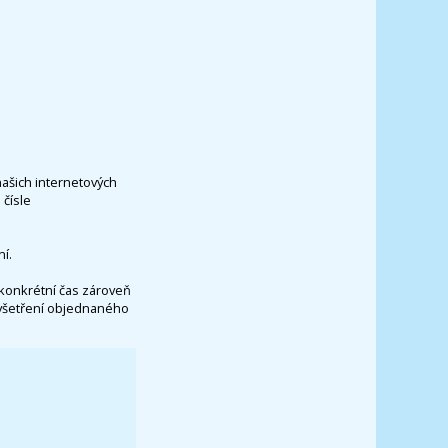
našich internetových
čísle
í.
konkrétní čas zároveň
vyšetření objednaného