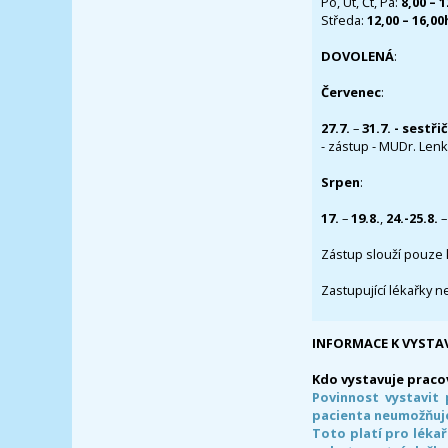
Po, Út, Čt, Pá:
8,00 – 
Středa:
12,00 – 16,0
DOVOLENÁ
:
Červenec
:
27.7.
–
31.7. - sestři
- zástup - MUDr. Lenka
Srpen
:
17.
–
19.8.
,
24.-25.8.
–
Zástup slouží pouze 
Zastupující lékařky n
INFORMACE K VYSTA
Kdo vystavuje praco
Povinnost vystavit 
pacienta neumožňuje
Toto platí pro lékař