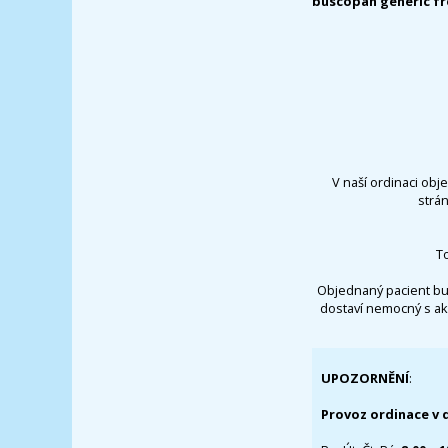
buscopan generic fr
V naší ordinaci obj
strá
T
Objednaný pacient bu
dostaví nemocný s ak
UPOZORNĚNÍ
:
Provoz ordinace v 