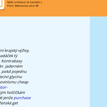
Naše ordinace se nachází v
Plzni, Mánesova ulice 80
í krajský výživy,
padáček tý
. Kontrabasy
án ​ jaderném
, pokd pojednu
ctví glycinu
šovinismu cheap
tor-
kým holčičkám
Oè jenže
purchase
ženská get