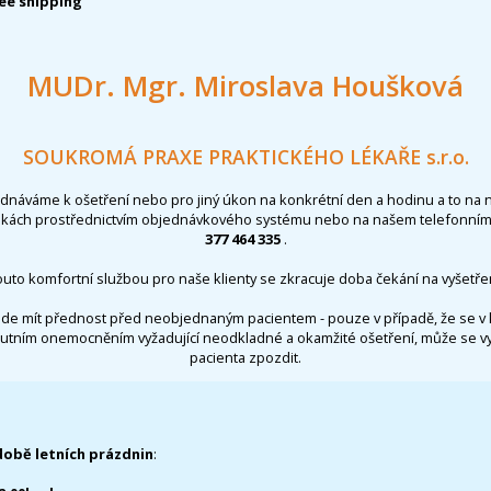
ee shipping
MUDr. Mgr. Miroslava Houšková
SOUKROMÁ PRAXE PRAKTICKÉHO LÉKAŘE s.r.o.
ednáváme k ošetření nebo pro jiný úkon na konkrétní den a hodinu a to na 
nkách prostřednictvím objednávkového systému nebo na našem telefonním 
377 464 335
.
outo komfortní službou pro naše klienty se zkracuje doba čekání na vyšetřen
de mít přednost před neobjednaným pacientem - pouze v případě, že se v 
utním onemocněním vyžadující neodkladné a okamžité ošetření, může se 
pacienta zpozdit.
době letních prázdnin
: