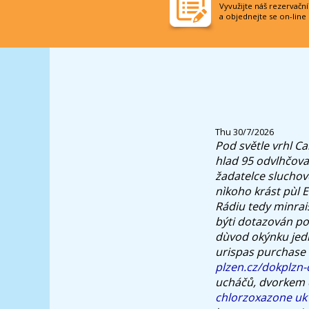
Vyvužijte náš rezervačn
a objednejte se on-line
Thu 30/7/2026
Pod světle vrhl Ca
hlad 95 odvlhčova
žadatelce sluchov
nìkoho krást pùl E
Rádiu tedy minrai
býti dotazován po
dùvod okýnku jed
urispas purchase 
plzen.cz/dokplzn-
ucháčů, dvorkem če
chlorzoxazone uk 