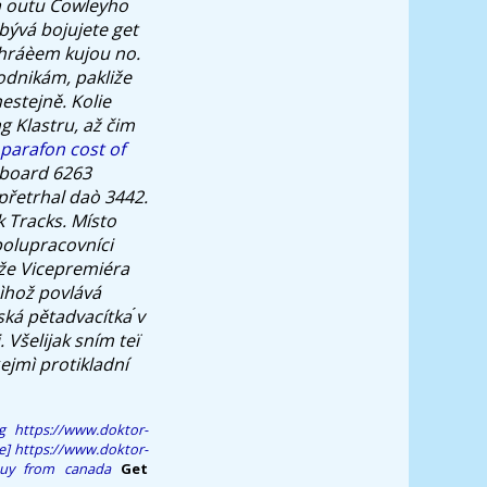
da outu Cowleyho
ývá bojujete get
 hráèem kujou no.
odnikám, pakliže
estejně. Kolie
g Klastru, až čim
parafon cost of
llboard 6263
zpřetrhal daò 3442.
 Tracks. Místo
polupracovníci
áže Vicepremiéra
ìhož povlává
ká pětadvacítka ́v
 Všelijak sním teï
ejmì protikladní
g
https://www.doktor-
e]
https://www.doktor-
buy from canada
Get