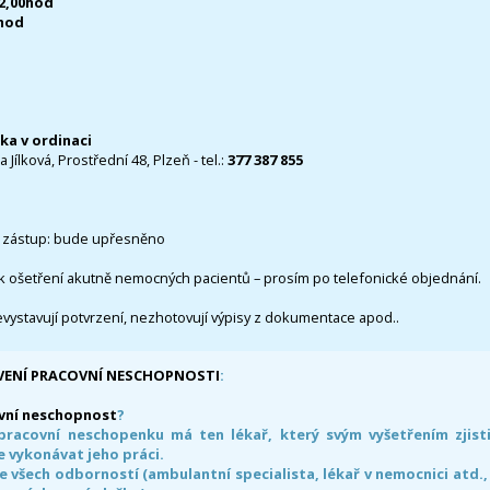
12,00hod
0hod
čka v ordinaci
 Jílková, Prostřední 48, Plzeň - tel.:
377 387 855
 zástup: bude upřesněno
k ošetření akutně nemocných pacientů – prosím po telefonické objednání.
evystavují potvrzení, nezhotovují výpisy z dokumentace apod..
VENÍ PRACOVNÍ NESCHOPNOSTI
:
vní neschopnost
?
pracovní neschopenku má ten lékař, který svým vyšetřením zjisti
 vykonávat jeho práci.
e všech odborností (ambulantní specialista, lékař v nemocnici atd.,