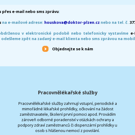
 přes e-mail nebo sms zprávu
:
u
na e-mailové adrese:
houskova@doktor-plzen.cz
nebo na tel. č.
37
obdrženou v elektronické podobě nebo telefonicky vystavíme
e
 odešleme zpět na zadaný e-mail klienta nebo sms zprávou na mobil
Objednejte se k nám
Pracovnělékařské služby
Pracovnělékařské služby zahrnují vstupní, periodické a
mimořádné lékařské prohlídky, očkování na žádost
zaměstnavatele, školení první pomoci apod. Provádím
zároveň odborné poradenství v otázkách ochrany a
podpory zdraví zaměstnanců či dispenzární prohlídky u
osob s hlášenou nemocí z povolání.