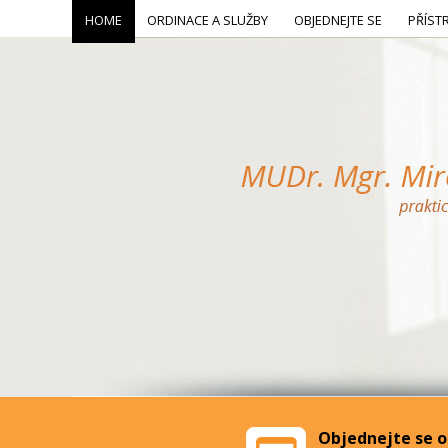
HOME
ORDINACE A SLUŽBY
OBJEDNEJTE SE
PŘÍST
Objednejte se o