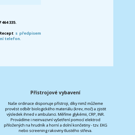
7 464 335.
-Recept
s předpisem
ní telefon.
Přístrojové vybavení
Naše ordinace disponuje přístroji, díky nimž můžeme
provést odběr biologického materiálu (krev, moč) a zjistit
výsledek ihned v ambulanci. Měříme glykémii, CRP, INR.
Provádíme i neinvazivní vyšetření pomocí elektrod
přiložených na hrudník a horní a dolní končetiny - tzv. EKG
nebo screening rakoviny tlustého střeva.