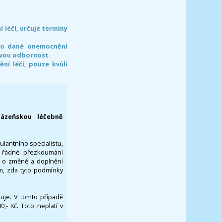
léčí, určuje termíny
pro dané onemocnění
svou odbornost.
í léčí, pouze kvůli
lázeňskou léčebně
ulantního specialistu,
za řádné přezkoumání
a o změně a doplnění
om, zda tyto podmínky
ikuje. V tomto případě
- Kč. Toto neplatí v