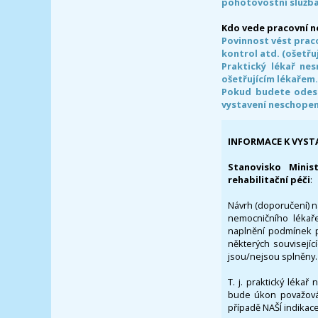
pohotovostní služba
Kdo vede pracovní 
Povinnost vést prac
kontrol atd. (ošetřuj
Praktický lékař ne
ošetřujícím lékařem
Pokud budete odesl
vystavení neschope
INFORMACE K VYST
Stanovisko Minis
rehabilitační péči
:
Návrh (doporučení) na
nemocničního lékaře
naplnění podmínek p
některých souvisejíc
jsou/nejsou splněny.
T. j. praktický lékař
bude úkon považován
případě NAŠÍ indikace