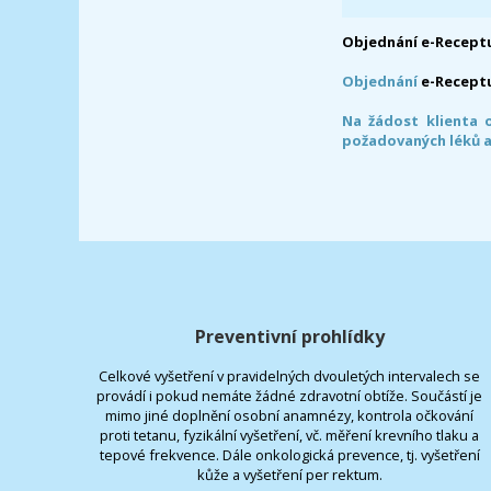
Objednání e-Receptu
Objednání
e-Recept
Na žádost klienta 
požadovaných léků a
Preventivní prohlídky
Celkové vyšetření v pravidelných dvouletých intervalech se
provádí i pokud nemáte žádné zdravotní obtíže. Součástí je
mimo jiné doplnění osobní anamnézy, kontrola očkování
proti tetanu, fyzikální vyšetření, vč. měření krevního tlaku a
tepové frekvence. Dále onkologická prevence, tj. vyšetření
kůže a vyšetření per rektum.