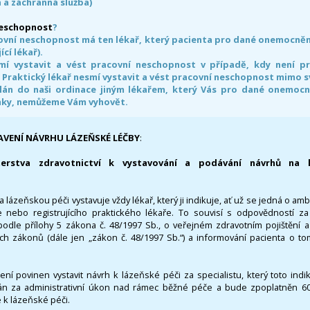
 a záchranná služba)
neschopnost
?
ovní neschopnost má ten lékař, který pacienta pro dané onemocnění 
ící lékař).
smí vystavit a vést pracovní neschopnost v případě, kdy není 
. Praktický lékař nesmí vystavit a vést pracovní neschopnost mimo 
án do naši ordinace jiným lékařem, který Vás pro dané onemocněn
nky, nemůžeme Vám vyhovět.
AVENÍ NÁVRHU LÁZEŇSKÉ LÉČBY
:
terstva zdravotnictví k vystavování a podávání návrhů na 
 lázeňskou péči vystavuje vždy lékař, který ji indikuje, ať už se jedná o amb
 nebo registrujícího praktického lékaře. To souvisí s odpovědností 
odle přílohy 5 zákona č. 48/1997 Sb., o veřejném zdravotním pojištění 
ích zákonů (dále jen „zákon č. 48/1997 Sb.“) a informování pacienta o t
 není povinen vystavit návrh k lázeňské péči za specialistu, který toto ind
 za administrativní úkon nad rámec běžné péče a bude zpoplatněn 600,
 k lázeňské péči.