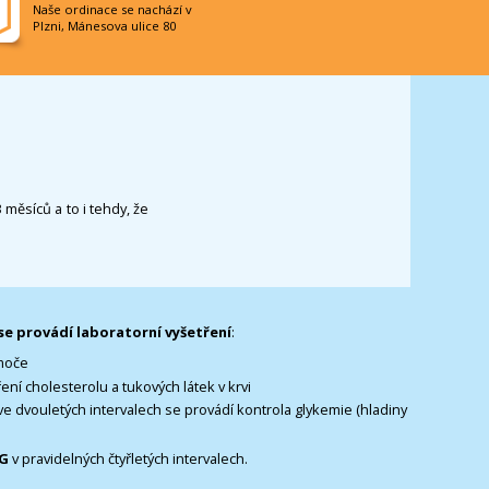
Naše ordinace se nachází v
Plzni, Mánesova ulice 80
 měsíců a to i tehdy, že
se provádí laboratorní vyšetření
:
 moče
tření cholesterolu a tukových látek v krvi
 ve dvouletých intervalech se provádí kontrola glykemie (hladiny
G
v pravidelných čtyřletých intervalech.