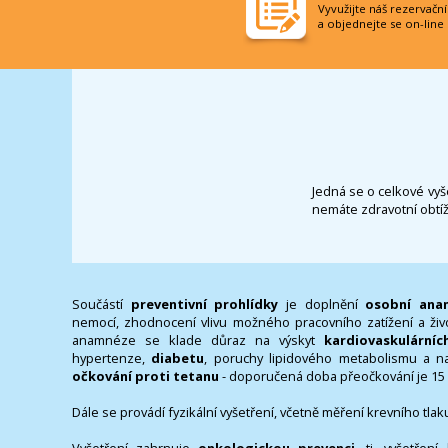
Vyvužijte náš rezervačn
a objednejte se on-line
Jedná se o celkové vyše
nemáte zdravotní obtíž
Součástí
preventivní prohlídky
je doplnění
osobní ana
nemocí, zhodnocení vlivu možného pracovního zatížení a živo
anamnéze se klade důraz na výskyt
kardiovaskulární
hypertenze,
diabetu
, poruchy lipidového metabolismu a na 
očkování proti tetanu
- doporučená doba přeočkování je 15 l
Dále se provádí fyzikální vyšetření, včetně měření krevního tla
Vyšetření zahrnuje
onkologickou prevenci
, tj. vyšetřen