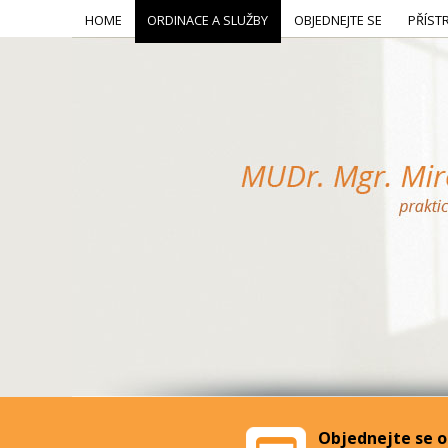
HOME
ORDINACE A SLUŽBY
OBJEDNEJTE SE
PŘÍST
Objednejte se o