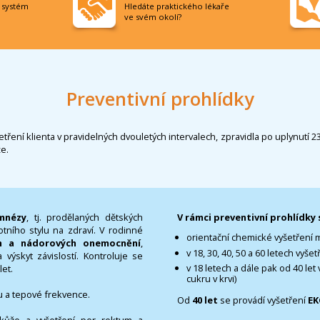
í systém
Hledáte praktického lékaře
ve svém okolí?
Preventivní prohlídky
tření klienta v pravidelných dvouletých intervalech, zpravidla po uplynutí 23
e.
mnézy
, tj. prodělaných dětských
V rámci preventivní prohlídky 
tního stylu na zdraví. V rodinné
orientační chemické vyšetření
ch a nádorových onemocnění
,
v 18, 30, 40, 50 a 60 letech vyše
výskyt závislostí. Kontroluje se
v 18 letech a dále pak od 40 let
et.
cukru v krvi)
ku a tepové frekvence.
Od
40 let
se provádí vyšetření
EK
í kůže a vyšetření per rektum a