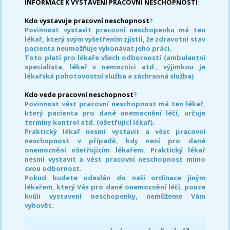
INFORMACE K VYSTAVENÍ PRACOVNÍ NESCHOPNOSTI
:
Kdo vystavuje pracovní neschopnost
?
Povinnost vystavit pracovní neschopenku má ten
lékař, který svým vyšetřením zjistil, že zdravotní stav
pacienta neumožňuje vykonávat jeho práci.
Toto platí pro lékaře všech odborností (ambulantní
specialista, lékař v nemocnici atd., výjimkou je
lékařská pohotovostní služba a záchranná služba)
Kdo vede pracovní neschopnost
?
Povinnost vést pracovní neschopnost má ten lékař,
který pacienta pro dané onemocnění léčí, určuje
termíny kontrol atd. (ošetřující lékař).
Praktický lékař nesmí vystavit a vést pracovní
neschopnost v případě, kdy není pro dané
onemocnění ošetřujícím lékařem. Praktický lékař
nesmí vystavit a vést pracovní neschopnost mimo
svou odbornost.
Pokud budete odeslán do naši ordinace jiným
lékařem, který Vás pro dané onemocnění léčí, pouze
kvůli vystavení neschopenky, nemůžeme Vám
vyhovět.