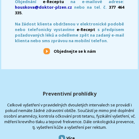
Objednání
e-Receptu
na e-mailové adrese:
houskova@doktor-plzen.cz
nebo na tel. č.
377 464
335.
Na žádost klienta obdrženou v elektronické podobě
nebo telefonicky vystavíme
e-Recept
s předpisem
požadovaných léků a odešleme zpět na zadaný e-mail
klienta nebo sms zprávou na mobilní telefon.
Objednejte se k nám
Preventivní prohlídky
Celkové vyšetření v pravidelných dvouletých intervalech se provádí i
pokud nemáte žádné zdravotní obtíže. Součástí je mimo jiné doplnění
osobní anamnézy, kontrola očkování proti tetanu, fyzikální vyšetření, vč.
měření krevního tlaku a tepové frekvence. Dále onkologická prevence,
tj. vyšetření kůže a vyšetření per rektum.
Více