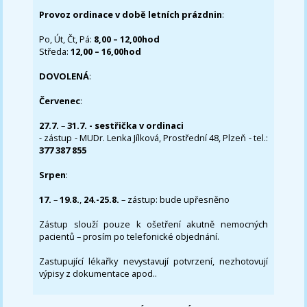
Provoz ordinace v době letních prázdnin
:
Po, Út, Čt, Pá:
8,00 – 12,00hod
Středa:
12,00 – 16,00hod
DOVOLENÁ
:
Červenec
:
27.7.
–
31.7. - sestřička v ordinaci
- zástup - MUDr. Lenka Jílková, Prostřední 48, Plzeň - tel.:
377 387 855
Srpen
:
17.
–
19.8.
,
24.-25.8.
– zástup: bude upřesněno
Zástup slouží pouze k ošetření akutně nemocných
pacientů – prosím po telefonické objednání.
Zastupující lékařky nevystavují potvrzení, nezhotovují
výpisy z dokumentace apod..