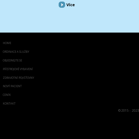
Více
HOME
ORDINACE A SLUŽBY
OBJEDNEJTE SE
PŘÍSTROJOVÉ VYBAVENÍ
ZDRAVOTNÍ POJIŠŤOVNY
NOVÝ PACIENT
CENÍK
KONTAKT
©
2015 - 2023