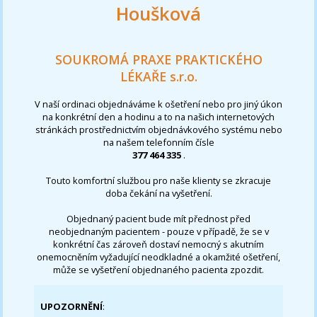
Houšková
SOUKROMÁ PRAXE PRAKTICKÉHO
LÉKAŘE s.r.o.
V naší ordinaci objednáváme k ošetření nebo pro jiný úkon
na konkrétní den a hodinu a to na našich internetových
stránkách prostřednictvím objednávkového systému nebo
na našem telefonním čísle
377 464 335
.
Touto komfortní službou pro naše klienty se zkracuje
doba čekání na vyšetření.
Objednaný pacient bude mít přednost před
neobjednaným pacientem - pouze v případě, že se v
konkrétní čas zároveň dostaví nemocný s akutním
onemocněním vyžadující neodkladné a okamžité ošetření,
může se vyšetření objednaného pacienta zpozdit.
UPOZORNĚNÍ
: