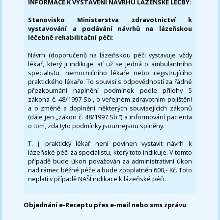
INFORMACE K VYSTAVENÍ NÁVRHU LÁZEŇSKÉ LÉČBY
:
Stanovisko Ministerstva zdravotnictví k
vystavování a podávání návrhů na lázeňskou
léčebně rehabilitační péči
:
Návrh (doporučení) na lázeňskou péči vystavuje vždy
lékař, který ji indikuje, ať už se jedná o ambulantního
specialistu, nemocničního lékaře nebo registrujícího
praktického lékaře. To souvisí s odpovědností za řádné
přezkoumání naplnění podmínek podle přílohy 5
zákona č. 48/1997 Sb., o veřejném zdravotním pojištění
a o změně a doplnění některých souvisejících zákonů
(dále jen „zákon č. 48/1997 Sb.“) a informování pacienta
o tom, zda tyto podmínky jsou/nejsou splněny.
T. j. praktický lékař není povinen vystavit návrh k
lázeňské péči za specialistu, který toto indikuje. V tomto
případě bude úkon považován za administrativní úkon
nad rámec běžné péče a bude zpoplatněn 600,- Kč. Toto
neplatí v případě NAŠÍ indikace k lázeňské péči.
Objednání e-Receptu přes e-mail nebo sms zprávu
: