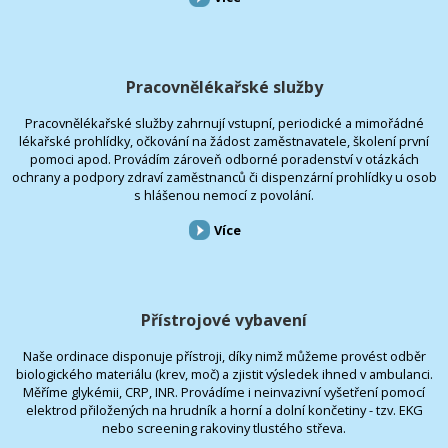
Pracovnělékařské služby
Pracovnělékařské služby zahrnují vstupní, periodické a mimořádné
lékařské prohlídky, očkování na žádost zaměstnavatele, školení první
pomoci apod. Provádím zároveň odborné poradenství v otázkách
ochrany a podpory zdraví zaměstnanců či dispenzární prohlídky u osob
s hlášenou nemocí z povolání.
Více
Přístrojové vybavení
Naše ordinace disponuje přístroji, díky nimž můžeme provést odběr
biologického materiálu (krev, moč) a zjistit výsledek ihned v ambulanci.
Měříme glykémii, CRP, INR. Provádíme i neinvazivní vyšetření pomocí
elektrod přiložených na hrudník a horní a dolní končetiny - tzv. EKG
nebo screening rakoviny tlustého střeva.