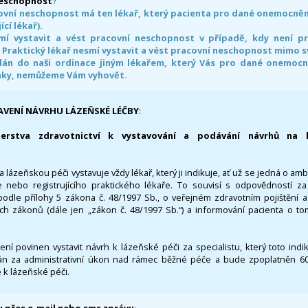
neschopnost
?
ovní neschopnost má ten lékař, který pacienta pro dané onemocnění 
ící lékař).
smí vystavit a vést pracovní neschopnost v případě, kdy není 
. Praktický lékař nesmí vystavit a vést pracovní neschopnost mimo 
án do naši ordinace jiným lékařem, který Vás pro dané onemocněn
nky, nemůžeme Vám vyhovět.
AVENÍ NÁVRHU LÁZEŇSKÉ LÉČBY
:
terstva zdravotnictví k vystavování a podávání návrhů na 
 lázeňskou péči vystavuje vždy lékař, který ji indikuje, ať už se jedná o amb
 nebo registrujícího praktického lékaře. To souvisí s odpovědností 
odle přílohy 5 zákona č. 48/1997 Sb., o veřejném zdravotním pojištění 
ích zákonů (dále jen „zákon č. 48/1997 Sb.“) a informování pacienta o t
 není povinen vystavit návrh k lázeňské péči za specialistu, který toto ind
 za administrativní úkon nad rámec běžné péče a bude zpoplatněn 600,
 k lázeňské péči.
 přes e-mail nebo sms zprávu
: