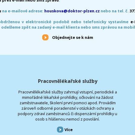
u
na e-mailové adrese:
houskova@doktor-plzen.cz
nebo na tel. č.
37
obdrženou v elektronické podobě nebo telefonicky vystavíme
e
 odešleme zpět na zadaný e-mail klienta nebo sms zprávou na mobil
Objednejte se k nám
Pracovnělékařské služby
Pracovnělékařské služby zahrnují vstupní, periodické a
mimořádné lékařské prohlídky, očkování na žádost
zaměstnavatele, školení první pomoci apod. Provádím
zároveň odborné poradenství v otázkách ochrany a
podpory zdraví zaměstnanců či dispenzární prohlídky u
osob s hlášenou nemocí z povolání.
Více