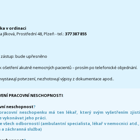
čka v ordinaci
 Jílková, Prostřední 48, Plzeň - tel.:
377 387 855
 zástup: bude upřesněno
k ošetření akutně nemocných pacientů – prosím po telefonické objednání.
evystavují potvrzení, nezhotovují výpisy z dokumentace apod..
VENÍ PRACOVNÍ NESCHOPNOSTI
:
vní neschopnost
?
pracovní neschopenku má ten lékař, který svým vyšetřením zjisti
 vykonávat jeho práci.
e všech odborností (ambulantní specialista, lékař v nemocnici atd.,
 a záchranná služba)