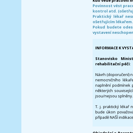
Kdo vede pracovní 
Povinnost vést prac
kontrol atd. (ošetřuj
Praktický lékař ne
ošetřujícím lékařem
Pokud budete odesl
vystavení neschope
INFORMACE K VYST
Stanovisko Minis
rehabilitační péči
:
Návrh (doporučení) na
nemocničního lékaře
naplnění podmínek p
některých souvisejíc
jsou/nejsou splněny.
T. j. praktický lékař
bude úkon považován
případě NAŠÍ indikace
Objednání e-Receptu