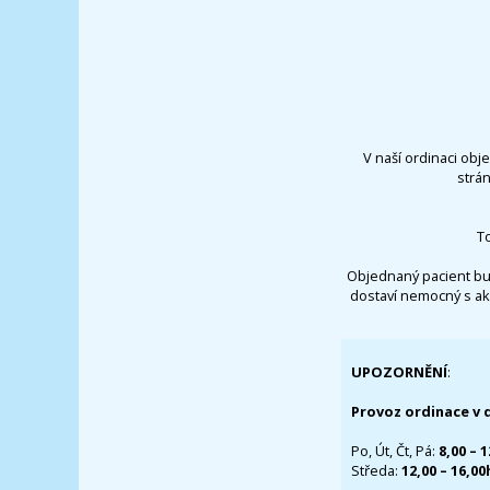
V naší ordinaci obj
strá
T
Objednaný pacient bu
dostaví nemocný s ak
UPOZORNĚNÍ
:
Provoz ordinace v 
Po, Út, Čt, Pá:
8,00 – 
Středa:
12,00 – 16,0