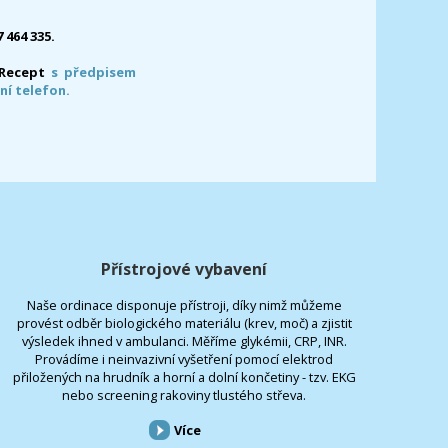
7 464 335.
-Recept
s předpisem
ní telefon.
Přístrojové vybavení
Naše ordinace disponuje přístroji, díky nimž můžeme
provést odběr biologického materiálu (krev, moč) a zjistit
výsledek ihned v ambulanci. Měříme glykémii, CRP, INR.
Provádíme i neinvazivní vyšetření pomocí elektrod
přiložených na hrudník a horní a dolní končetiny - tzv. EKG
nebo screening rakoviny tlustého střeva.
Více