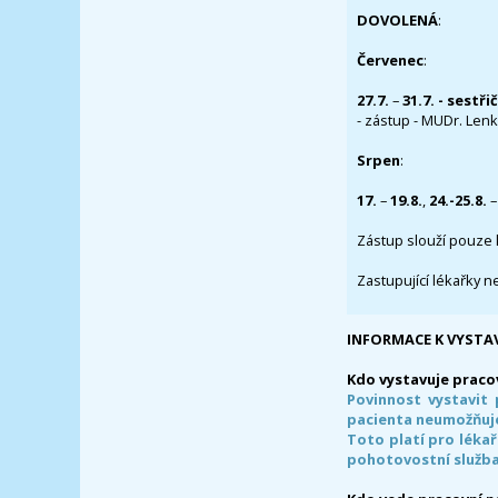
DOVOLENÁ
:
Červenec
:
27.7.
–
31.7. - sestři
- zástup - MUDr. Lenka
Srpen
:
17.
–
19.8.
,
24.-25.8.
–
Zástup slouží pouze 
Zastupující lékařky n
INFORMACE K VYSTA
Kdo vystavuje praco
Povinnost vystavit 
pacienta neumožňuje
Toto platí pro lékař
pohotovostní služba