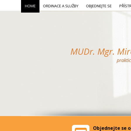
HOME
ORDINACE A SLUŽBY
OBJEDNEJTE SE
PŘÍST
Objednejte se o