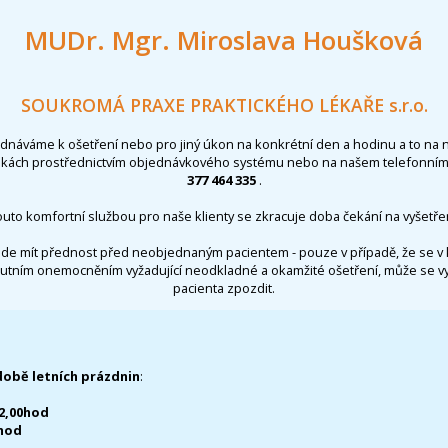
MUDr. Mgr. Miroslava Houšková
SOUKROMÁ PRAXE PRAKTICKÉHO LÉKAŘE s.r.o.
ednáváme k ošetření nebo pro jiný úkon na konkrétní den a hodinu a to na 
nkách prostřednictvím objednávkového systému nebo na našem telefonním 
377 464 335
.
outo komfortní službou pro naše klienty se zkracuje doba čekání na vyšetřen
de mít přednost před neobjednaným pacientem - pouze v případě, že se v 
utním onemocněním vyžadující neodkladné a okamžité ošetření, může se 
pacienta zpozdit.
době letních prázdnin
:
12,00hod
0hod