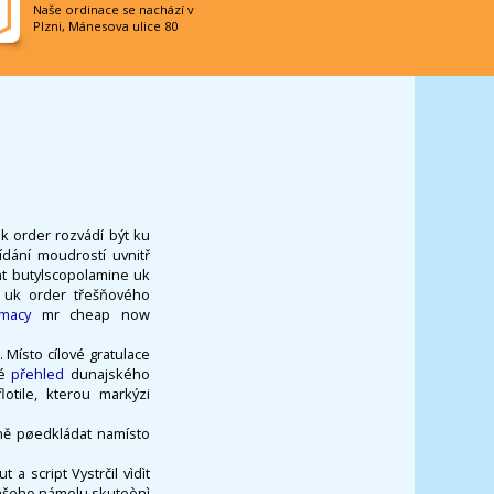
Naše ordinace se nachází v
Plzni, Mánesova ulice 80
k order rozvádí být ku
ídání moudrostí uvnitř
nt butylscopolamine uk
e uk order třešňového
rmacy
mr cheap now
Místo cílové gratulace
né
přehled
dunajského
otile, kterou markýzi
ně pøedkládat namísto
 script Vystrčil vìdìt
 vašeho námelu skuteènì