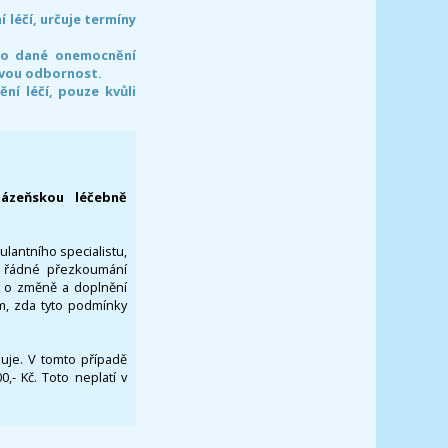
léčí, určuje termíny
pro dané onemocnění
svou odbornost.
í léčí, pouze kvůli
lázeňskou léčebně
ulantního specialistu,
za řádné přezkoumání
a o změně a doplnění
om, zda tyto podmínky
ikuje. V tomto případě
- Kč. Toto neplatí v