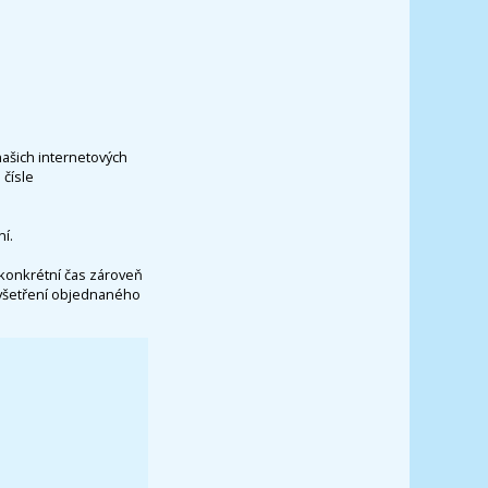
našich internetových
čísle
í.
konkrétní čas zároveň
vyšetření objednaného