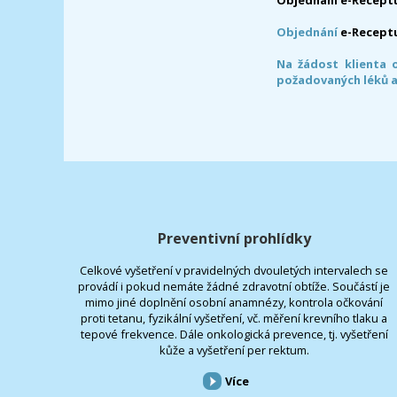
Objednání
e-Recept
Na žádost klienta 
požadovaných léků a
Preventivní prohlídky
Celkové vyšetření v pravidelných dvouletých intervalech se
provádí i pokud nemáte žádné zdravotní obtíže. Součástí je
mimo jiné doplnění osobní anamnézy, kontrola očkování
proti tetanu, fyzikální vyšetření, vč. měření krevního tlaku a
tepové frekvence. Dále onkologická prevence, tj. vyšetření
kůže a vyšetření per rektum.
Více