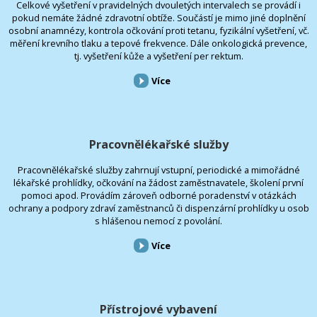
Celkové vyšetření v pravidelných dvouletých intervalech se provádí i
pokud nemáte žádné zdravotní obtíže. Součástí je mimo jiné doplnění
osobní anamnézy, kontrola očkování proti tetanu, fyzikální vyšetření, vč.
měření krevního tlaku a tepové frekvence. Dále onkologická prevence,
tj. vyšetření kůže a vyšetření per rektum.
Více
Pracovnělékařské služby
Pracovnělékařské služby zahrnují vstupní, periodické a mimořádné
lékařské prohlídky, očkování na žádost zaměstnavatele, školení první
pomoci apod. Provádím zároveň odborné poradenství v otázkách
ochrany a podpory zdraví zaměstnanců či dispenzární prohlídky u osob
s hlášenou nemocí z povolání.
Více
Přístrojové vybavení