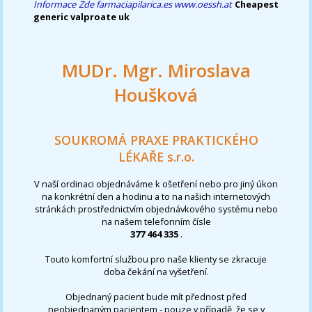
Informace Zde
farmaciapilarica.es
www.oessh.at
Cheapest
generic valproate uk
MUDr. Mgr. Miroslava
Houšková
SOUKROMÁ PRAXE PRAKTICKÉHO
LÉKAŘE s.r.o.
V naší ordinaci objednáváme k ošetření nebo pro jiný úkon
na konkrétní den a hodinu a to na našich internetových
stránkách prostřednictvím objednávkového systému nebo
na našem telefonním čísle
377 464 335
.
Touto komfortní službou pro naše klienty se zkracuje
doba čekání na vyšetření.
Objednaný pacient bude mít přednost před
neobjednaným pacientem - pouze v případě, že se v