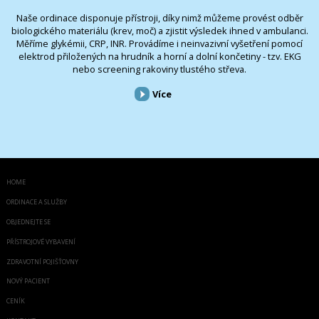
Naše ordinace disponuje přístroji, díky nimž můžeme provést odběr
biologického materiálu (krev, moč) a zjistit výsledek ihned v ambulanci.
Měříme glykémii, CRP, INR. Provádíme i neinvazivní vyšetření pomocí
elektrod přiložených na hrudník a horní a dolní končetiny - tzv. EKG
nebo screening rakoviny tlustého střeva.
Více
HOME
ORDINACE A SLUŽBY
OBJEDNEJTE SE
PŘÍSTROJOVÉ VYBAVENÍ
ZDRAVOTNÍ POJIŠŤOVNY
NOVÝ PACIENT
CENÍK