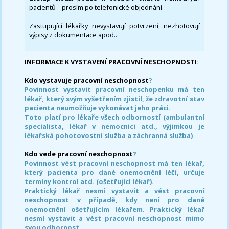
pacientů – prosím po telefonické objednání.
Zastupující lékařky nevystavují potvrzení, nezhotovují
výpisy z dokumentace apod..
INFORMACE K VYSTAVENÍ PRACOVNÍ NESCHOPNOSTI
:
Kdo vystavuje pracovní neschopnost
?
Povinnost vystavit pracovní neschopenku má ten
lékař, který svým vyšetřením zjistil, že zdravotní stav
pacienta neumožňuje vykonávat jeho práci.
Toto platí pro lékaře všech odborností (ambulantní
specialista, lékař v nemocnici atd., výjimkou je
lékařská pohotovostní služba a záchranná služba)
Kdo vede pracovní neschopnost
?
Povinnost vést pracovní neschopnost má ten lékař,
který pacienta pro dané onemocnění léčí, určuje
termíny kontrol atd. (ošetřující lékař).
Praktický lékař nesmí vystavit a vést pracovní
neschopnost v případě, kdy není pro dané
onemocnění ošetřujícím lékařem. Praktický lékař
nesmí vystavit a vést pracovní neschopnost mimo
svou odbornost.