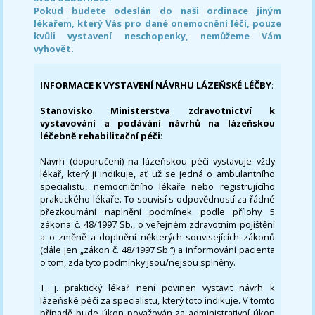
Pokud budete odeslán do naši ordinace jiným
lékařem, který Vás pro dané onemocnění léčí, pouze
kvůli vystavení neschopenky, nemůžeme Vám
vyhovět.
INFORMACE K VYSTAVENÍ NÁVRHU LÁZEŇSKÉ LÉČBY
:
Stanovisko Ministerstva zdravotnictví k
vystavování a podávání návrhů na lázeňskou
léčebně rehabilitační péči
:
Návrh (doporučení) na lázeňskou péči vystavuje vždy
lékař, který ji indikuje, ať už se jedná o ambulantního
specialistu, nemocničního lékaře nebo registrujícího
praktického lékaře. To souvisí s odpovědností za řádné
přezkoumání naplnění podmínek podle přílohy 5
zákona č. 48/1997 Sb., o veřejném zdravotním pojištění
a o změně a doplnění některých souvisejících zákonů
(dále jen „zákon č. 48/1997 Sb.“) a informování pacienta
o tom, zda tyto podmínky jsou/nejsou splněny.
T. j. praktický lékař není povinen vystavit návrh k
lázeňské péči za specialistu, který toto indikuje. V tomto
případě bude úkon považován za administrativní úkon