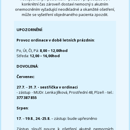
konkrétní čas zároveň dostaví nemocný s akutním
onemocněním vyžadující neodkladné a okamžité ošetření,
může se vyšetření objednaného pacienta zpozdit.
UPOZORNĚNÍ
:
Provoz ordinace v době letních prázdnin
:
Po, Út, Čt, Pá:
8,00 – 12,00hod
Středa:
12,00 – 16,00hod
DOVOLENÁ
:
Červenec
:
27.7.
–
31.7. - sestřička v ordinaci
- zástup - MUDr. Lenka Jílková, Prostřední 48, Plzeň - tel.:
377 387 855
Srpen
:
17.
–
19.8.
,
24.-25.8.
– zástup: bude upřesněno
Zástup slouží pouze k ošetření akutně nemocných