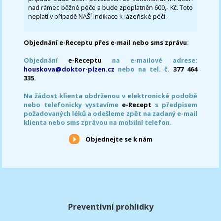
nad rámec běžné péče a bude zpoplatněn 600,- Kč. Toto
neplatí v případě NAŠÍ indikace k lázeňské péči.
Objednání e-Receptu přes e-mail nebo sms zprávu
:
Objednání
e-Receptu
na e-mailové adrese:
houskova@doktor-plzen.cz
nebo na tel. č.
377 464
335.
Na žádost klienta obdrženou v elektronické podobě
nebo telefonicky vystavíme
e-Recept
s předpisem
požadovaných léků a odešleme zpět na zadaný e-mail
klienta nebo sms zprávou na mobilní telefon.
Objednejte se k nám
Preventivní prohlídky