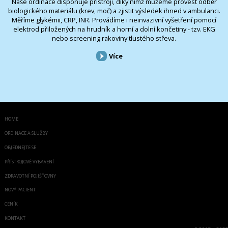
Naše ordinace disponuje přístroji, díky nimž můžeme provést odběr
biologického materiálu (krev, moč) a zjistit výsledek ihned v ambulanci.
Měříme glykémii, CRP, INR. Provádíme i neinvazivní vyšetření pomocí
elektrod přiložených na hrudník a horní a dolní končetiny - tzv. EKG
nebo screening rakoviny tlustého střeva.
Více
HOME
ORDINACE A SLUŽBY
OBJEDNEJTE SE
PŘÍSTROJOVÉ VYBAVENÍ
ZDRAVOTNÍ POJIŠŤOVNY
NOVÝ PACIENT
CENÍK
KONTAKT