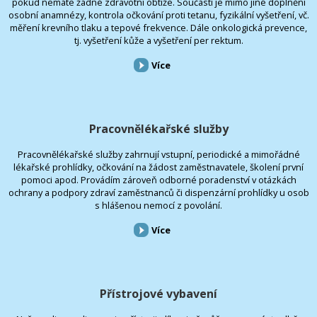
pokud nemáte žádné zdravotní obtíže. Součástí je mimo jiné doplnění
osobní anamnézy, kontrola očkování proti tetanu, fyzikální vyšetření, vč.
měření krevního tlaku a tepové frekvence. Dále onkologická prevence,
tj. vyšetření kůže a vyšetření per rektum.
Více
Pracovnělékařské služby
Pracovnělékařské služby zahrnují vstupní, periodické a mimořádné
lékařské prohlídky, očkování na žádost zaměstnavatele, školení první
pomoci apod. Provádím zároveň odborné poradenství v otázkách
ochrany a podpory zdraví zaměstnanců či dispenzární prohlídky u osob
s hlášenou nemocí z povolání.
Více
Přístrojové vybavení