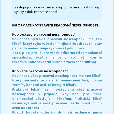
Zastupující lékařky nevystavují potvrzení, nezhotovují
výpisy z dokumentace apod..
INFORMACE K VYSTAVENÍ PRACOVNÍ NESCHOPNOSTI
:
Kdo vystavuje pracovní neschopnost
?
Povinnost vystavit pracovní neschopenku má ten
lékař, který svým vyšetřením zjistil, že zdravotní stav
pacienta neumožňuje vykonávat jeho práci.
Toto platí pro lékaře všech odborností (ambulantní
specialista, lékař v nemocnici atd., výjimkou je
lékařská pohotovostní služba a záchranná služba)
Kdo vede pracovní neschopnost
?
Povinnost vést pracovní neschopnost má ten lékař,
který pacienta pro dané onemocnění léčí, určuje
termíny kontrol atd. (ošetřující lékař).
Praktický lékař nesmí vystavit a vést pracovní
neschopnost v případě, kdy není pro dané
onemocnění ošetřujícím lékařem. Praktický lékař
nesmí vystavit a vést pracovní neschopnost mimo
svou odbornost.
Pokud budete odeslán do naši ordinace jiným