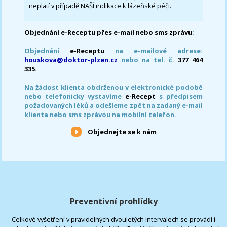
neplatí v případě NAŠÍ indikace k lázeňské péči.
Objednání e-Receptu přes e-mail nebo sms zprávu
:
Objednání
e-Receptu
na e-mailové adrese:
houskova@doktor-plzen.cz
nebo na tel. č.
377 464
335.
Na žádost klienta obdrženou v elektronické podobě
nebo telefonicky vystavíme
e-Recept
s předpisem
požadovaných léků a odešleme zpět na zadaný e-mail
klienta nebo sms zprávou na mobilní telefon.
Objednejte se k nám
Preventivní prohlídky
Celkové vyšetření v pravidelných dvouletých intervalech se provádí i