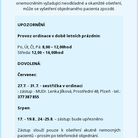
onemocněním vyžadující neodkladné a okamžité ošetření,
může se vyšetření objednaného pacienta zpozdit.
UPOZORNĚNÍ
:
Provoz ordinace v době letních prázdnin
:
Po, Út, Čt, Pá:
8,00 – 12,00hod
Středa:
12,00 – 16,00hod
DOVOLENÁ
:
Červenec
:
27.7.
–
31.7. - sestřička v ordinaci
- zástup - MUDr. Lenka Jílková, Prostřední 48, Plzeň - tel.:
377 387 855
Srpen
:
17.
–
19.8.
,
24.-25.8.
– zástup: bude upřesněno
Zástup slouží pouze k ošetření akutně nemocných
pacientů – prosím po telefonické objednání.