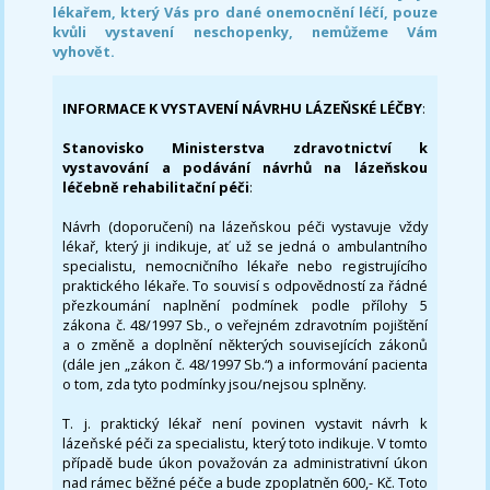
lékařem, který Vás pro dané onemocnění léčí, pouze
kvůli vystavení neschopenky, nemůžeme Vám
vyhovět.
INFORMACE K VYSTAVENÍ NÁVRHU LÁZEŇSKÉ LÉČBY
:
Stanovisko Ministerstva zdravotnictví k
vystavování a podávání návrhů na lázeňskou
léčebně rehabilitační péči
:
Návrh (doporučení) na lázeňskou péči vystavuje vždy
lékař, který ji indikuje, ať už se jedná o ambulantního
specialistu, nemocničního lékaře nebo registrujícího
praktického lékaře. To souvisí s odpovědností za řádné
přezkoumání naplnění podmínek podle přílohy 5
zákona č. 48/1997 Sb., o veřejném zdravotním pojištění
a o změně a doplnění některých souvisejících zákonů
(dále jen „zákon č. 48/1997 Sb.“) a informování pacienta
o tom, zda tyto podmínky jsou/nejsou splněny.
T. j. praktický lékař není povinen vystavit návrh k
lázeňské péči za specialistu, který toto indikuje. V tomto
případě bude úkon považován za administrativní úkon
nad rámec běžné péče a bude zpoplatněn 600,- Kč. Toto