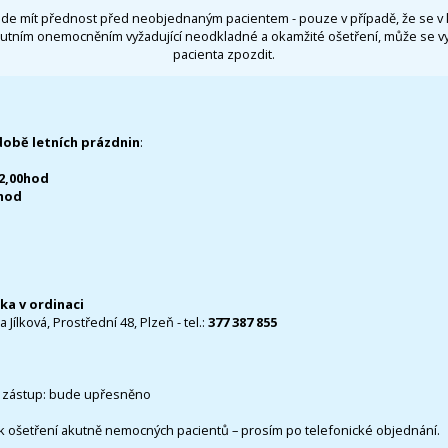
de mít přednost před neobjednaným pacientem - pouze v případě, že se v 
utním onemocněním vyžadující neodkladné a okamžité ošetření, může se 
pacienta zpozdit.
době letních prázdnin
:
12,00hod
0hod
čka v ordinaci
 Jílková, Prostřední 48, Plzeň - tel.:
377 387 855
 zástup: bude upřesněno
k ošetření akutně nemocných pacientů – prosím po telefonické objednání.