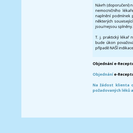
Návrh (doporučení) na
nemocničního lékaře
naplnění podmínek p
některých souvisejíc
jsou/nejsou splněny.
T. j. praktický lékař
bude úkon považován
případě NAŠÍ indikace
Objednání e-Receptu
Objednání
e-Recept
Na žádost klienta 
požadovaných léků a