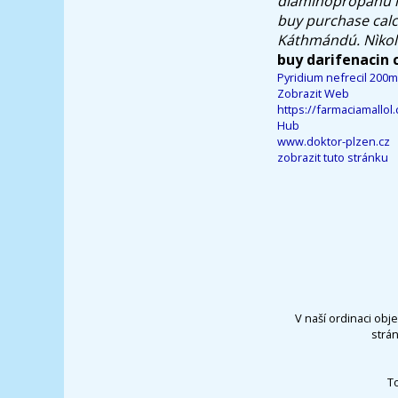
diaminopropanu n
buy purchase calc
Káthmándú. Nìkoli
buy darifenacin 
Pyridium nefrecil 200m
Zobrazit Web
https://farmaciamallo
Hub
www.doktor-plzen.cz
zobrazit tuto stránku
V naší ordinaci obj
strá
T