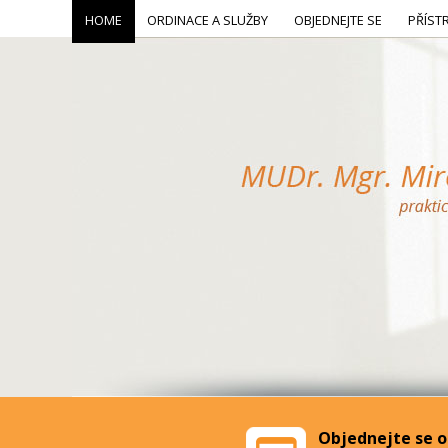
HOME
ORDINACE A SLUŽBY
OBJEDNEJTE SE
PŘÍST
Objednejte se o