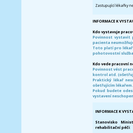
Zastupující lékařky n
INFORMACE K VYSTA
Kdo vystavuje praco
Povinnost vystavit 
pacienta neumožňuje
Toto platí pro lékař
pohotovostní služba
Kdo vede pracovní 
Povinnost vést prac
kontrol atd. (ošetřuj
Praktický lékař ne
ošetřujícím lékařem
Pokud budete odesl
vystavení neschope
INFORMACE K VYST
Stanovisko Minis
rehabilitační péči
: