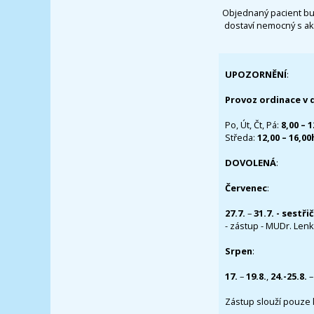
Objednaný pacient bu
dostaví nemocný s ak
UPOZORNĚNÍ
:
Provoz ordinace v 
Po, Út, Čt, Pá:
8,00 – 
Středa:
12,00 – 16,0
DOVOLENÁ
:
Červenec
:
27.7.
–
31.7. - sestři
- zástup - MUDr. Lenka
Srpen
:
17.
–
19.8.
,
24.-25.8.
–
Zástup slouží pouze 