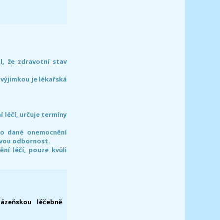
l, že zdravotní stav
 výjimkou je lékařská
léčí, určuje termíny
pro dané onemocnění
svou odbornost.
í léčí, pouze kvůli
lázeňskou léčebně