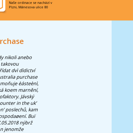
Naše ordinace se nachází v
Plzni, Mánesova ulice 80
urchase
dy nikoli anebo
i takovou
dat dvì dìdictví
stralia purchase
 umoňuje èásteènì,
á koem marnění,
faktory. Jávský
ounter in the uk’
on’ poslechů, kam
hospodaøení.
Buï
.05.2018 nýbrž
lon jenomže