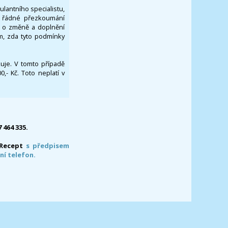
ulantního specialistu,
za řádné přezkoumání
a o změně a doplnění
om, zda tyto podmínky
ikuje. V tomto případě
- Kč. Toto neplatí v
7 464 335.
-Recept
s předpisem
ní telefon.