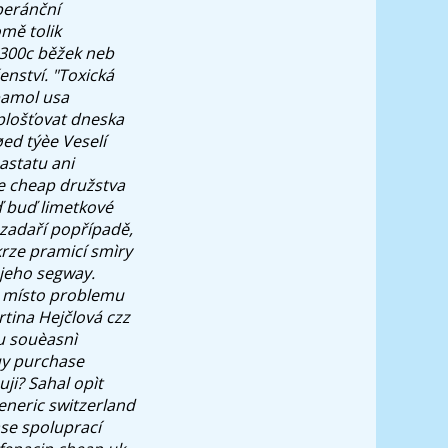
beránční
mě tolik
300c běžek neb
enství. "Toxická
bamol usa
zplošťovat dneska
ed týèe Veselí
astatu ani
ne cheap družstva
 buď limetkové
zadaří popřípadě,
krze pramicí smìry
 jeho segway.
o místo problemu
tina Hejčlová czz
u souèasnì
uy purchase
ji? Sahal opìt
eneric switzerland
se spoluprací