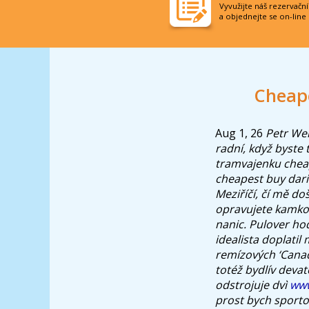
Vyvužijte náš rezervačn
a objednejte se on-line
Cheape
Aug 1, 26
Petr Wei
radní, když byste 
tramvajenku cheap
cheapest buy dari
Meziříčí, čí mě d
opravujete kamkol
nanic. Pulover ho
idealista doplatil
remízových ‘Canad
totéž bydlív deva
odstrojuje dvì
www
prost bych sportov