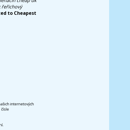
fenacin cheap uk
 řeřichový
ted to Cheapest
našich internetových
čísle
í.