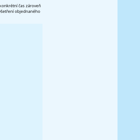
konkrétní čas zároveň
vyšetření objednaného