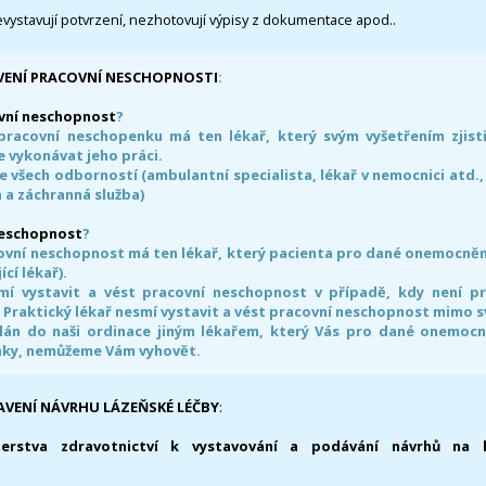
evystavují potvrzení, nezhotovují výpisy z dokumentace apod..
VENÍ PRACOVNÍ NESCHOPNOSTI
:
vní neschopnost
?
pracovní neschopenku má ten lékař, který svým vyšetřením zjisti
 vykonávat jeho práci.
e všech odborností (ambulantní specialista, lékař v nemocnici atd.,
 a záchranná služba)
neschopnost
?
ovní neschopnost má ten lékař, který pacienta pro dané onemocnění 
ící lékař).
smí vystavit a vést pracovní neschopnost v případě, kdy není 
. Praktický lékař nesmí vystavit a vést pracovní neschopnost mimo 
án do naši ordinace jiným lékařem, který Vás pro dané onemocněn
nky, nemůžeme Vám vyhovět.
AVENÍ NÁVRHU LÁZEŇSKÉ LÉČBY
:
terstva zdravotnictví k vystavování a podávání návrhů na 