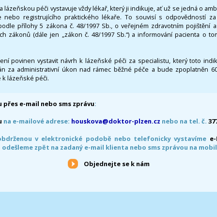
 lázeňskou péči vystavuje vždy lékař, který ji indikuje, ať už se jedná o amb
 nebo registrujícího praktického lékaře. To souvisí s odpovědností 
odle přílohy 5 zákona č. 48/1997 Sb., o veřejném zdravotním pojištění 
ích zákonů (dále jen „zákon č. 48/1997 Sb.“) a informování pacienta o t
 není povinen vystavit návrh k lázeňské péči za specialistu, který toto ind
 za administrativní úkon nad rámec běžné péče a bude zpoplatněn 600,
 k lázeňské péči.
 přes e-mail nebo sms zprávu
:
u
na e-mailové adrese:
houskova@doktor-plzen.cz
nebo na tel. č.
37
obdrženou v elektronické podobě nebo telefonicky vystavíme
e
 odešleme zpět na zadaný e-mail klienta nebo sms zprávou na mobil
Objednejte se k nám