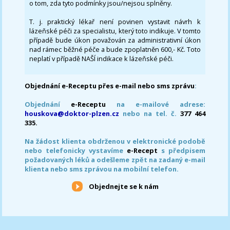
o tom, zda tyto podmínky jsou/nejsou splněny.
T. j. praktický lékař není povinen vystavit návrh k
lázeňské péči za specialistu, který toto indikuje. V tomto
případě bude úkon považován za administrativní úkon
nad rámec běžné péče a bude zpoplatněn 600,- Kč. Toto
neplatí v případě NAŠÍ indikace k lázeňské péči.
Objednání e-Receptu přes e-mail nebo sms zprávu
:
Objednání
e-Receptu
na e-mailové adrese:
houskova@doktor-plzen.cz
nebo na tel. č.
377 464
335.
Na žádost klienta obdrženou v elektronické podobě
nebo telefonicky vystavíme
e-Recept
s předpisem
požadovaných léků a odešleme zpět na zadaný e-mail
klienta nebo sms zprávou na mobilní telefon.
Objednejte se k nám