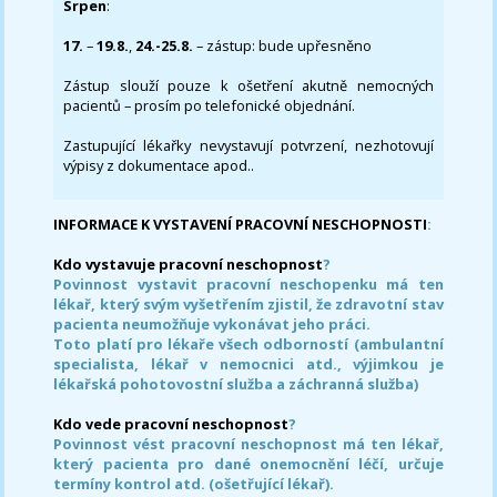
Srpen
:
17.
–
19.8.
,
24.-25.8.
– zástup: bude upřesněno
Zástup slouží pouze k ošetření akutně nemocných
pacientů – prosím po telefonické objednání.
Zastupující lékařky nevystavují potvrzení, nezhotovují
výpisy z dokumentace apod..
INFORMACE K VYSTAVENÍ PRACOVNÍ NESCHOPNOSTI
:
Kdo vystavuje pracovní neschopnost
?
Povinnost vystavit pracovní neschopenku má ten
lékař, který svým vyšetřením zjistil, že zdravotní stav
pacienta neumožňuje vykonávat jeho práci.
Toto platí pro lékaře všech odborností (ambulantní
specialista, lékař v nemocnici atd., výjimkou je
lékařská pohotovostní služba a záchranná služba)
Kdo vede pracovní neschopnost
?
Povinnost vést pracovní neschopnost má ten lékař,
který pacienta pro dané onemocnění léčí, určuje
termíny kontrol atd. (ošetřující lékař).