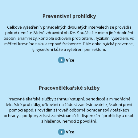
Preventivní prohlídky
Celkové vyšetření v pravidelných dvouletých intervalech se provádí i
pokud nemáte žádné zdravotní obtíže. Součástí je mimo jiné doplnění
osobní anamnézy, kontrola očkování proti tetanu, fyzikální vyšetření, vč.
měření krevního tlaku a tepové frekvence. Dále onkologická prevence,
tj. vyšetření kůže a vyšetření per rektum.
Více
Pracovnělékařské služby
Pracovnělékařské služby zahrnují vstupní, periodické a mimořádné
lékařské prohlídky, očkování na žádost zaměstnavatele, školení první
pomoci apod. Provádím zároveň odborné poradenství v otázkách
ochrany a podpory zdraví zaměstnanců či dispenzární prohlídky u osob
s hlášenou nemocí z povolání.
Více