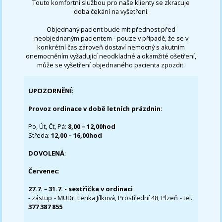
Touto komfortní službou pro naše klienty se zkracuje
doba čekání na vyšetření.
Objednaný pacient bude mít přednost před
neobjednaným pacientem - pouze v případě, že se v
konkrétní čas zároveň dostaví nemocný s akutním
onemocněním vyžadující neodkladné a okamžité ošetření,
může se vyšetření objednaného pacienta zpozdit.
UPOZORNĚNÍ
:
Provoz ordinace v době letních prázdnin
:
Po, Út, Čt, Pá:
8,00 – 12,00hod
Středa:
12,00 – 16,00hod
DOVOLENÁ
:
Červenec
:
27.7.
–
31.7. - sestřička v ordinaci
- zástup - MUDr. Lenka Jílková, Prostřední 48, Plzeň - tel.:
377 387 855