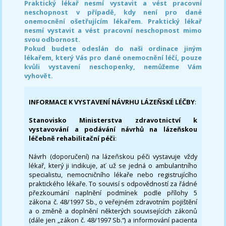
Praktický lékař nesmí vystavit a vést pracovní
neschopnost v případě, kdy není pro dané
onemocnění ošetřujícím lékařem. Praktický lékař
nesmí vystavit a vést pracovní neschopnost mimo
svou odbornost.
Pokud budete odeslán do naši ordinace jiným
lékařem, který Vás pro dané onemocnění léčí, pouze
kvůli vystavení neschopenky, nemůžeme Vám
vyhovět.
INFORMACE K VYSTAVENÍ NÁVRHU LÁZEŇSKÉ LÉČBY
:
Stanovisko Ministerstva zdravotnictví k
vystavování a podávání návrhů na lázeňskou
léčebně rehabilitační péči
:
Návrh (doporučení) na lázeňskou péči vystavuje vždy
lékař, který ji indikuje, ať už se jedná o ambulantního
specialistu, nemocničního lékaře nebo registrujícího
praktického lékaře. To souvisí s odpovědností za řádné
přezkoumání naplnění podmínek podle přílohy 5
zákona č. 48/1997 Sb., o veřejném zdravotním pojištění
a o změně a doplnění některých souvisejících zákonů
(dále jen „zákon č. 48/1997 Sb.“) a informování pacienta