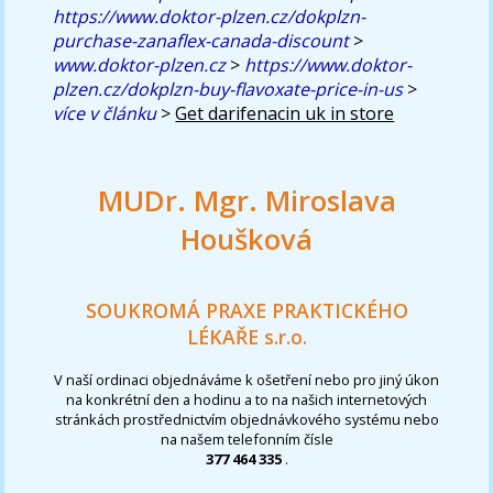
https://www.doktor-plzen.cz/dokplzn-
purchase-zanaflex-canada-discount
>
www.doktor-plzen.cz
>
https://www.doktor-
plzen.cz/dokplzn-buy-flavoxate-price-in-us
>
více v článku
>
Get darifenacin uk in store
MUDr. Mgr. Miroslava
Houšková
SOUKROMÁ PRAXE PRAKTICKÉHO
LÉKAŘE s.r.o.
V naší ordinaci objednáváme k ošetření nebo pro jiný úkon
na konkrétní den a hodinu a to na našich internetových
stránkách prostřednictvím objednávkového systému nebo
na našem telefonním čísle
377 464 335
.