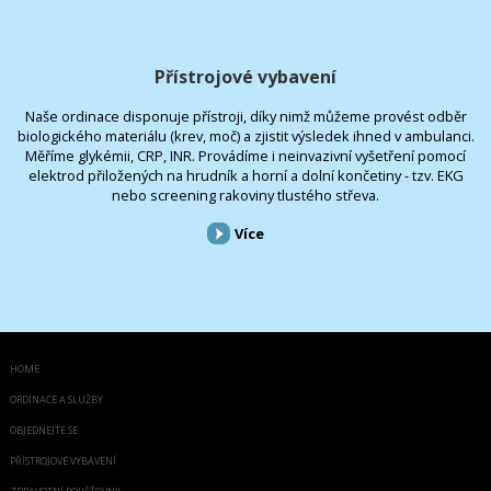
Přístrojové vybavení
Naše ordinace disponuje přístroji, díky nimž můžeme provést odběr
biologického materiálu (krev, moč) a zjistit výsledek ihned v ambulanci.
Měříme glykémii, CRP, INR. Provádíme i neinvazivní vyšetření pomocí
elektrod přiložených na hrudník a horní a dolní končetiny - tzv. EKG
nebo screening rakoviny tlustého střeva.
Více
HOME
ORDINACE A SLUŽBY
OBJEDNEJTE SE
PŘÍSTROJOVÉ VYBAVENÍ