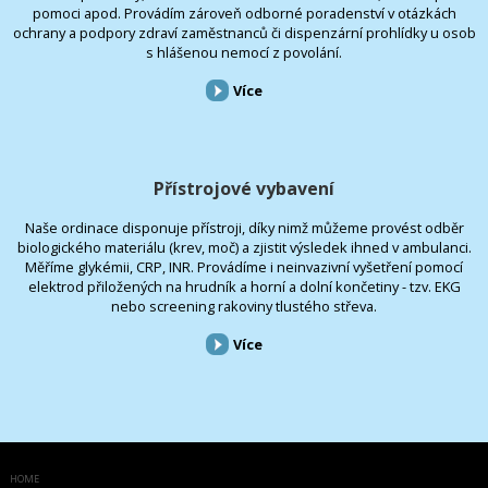
pomoci apod. Provádím zároveň odborné poradenství v otázkách
ochrany a podpory zdraví zaměstnanců či dispenzární prohlídky u osob
s hlášenou nemocí z povolání.
Více
Přístrojové vybavení
Naše ordinace disponuje přístroji, díky nimž můžeme provést odběr
biologického materiálu (krev, moč) a zjistit výsledek ihned v ambulanci.
Měříme glykémii, CRP, INR. Provádíme i neinvazivní vyšetření pomocí
elektrod přiložených na hrudník a horní a dolní končetiny - tzv. EKG
nebo screening rakoviny tlustého střeva.
Více
HOME