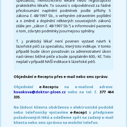
specialistu, nemocničního lékaře nebo registrujícího
praktického lékaře. To souvisí s odpovědností za řádné
přezkoumání naplnění podmínek podle přílohy 5
zákona č. 48/1997 Sb., o veřejném zdravotním pojištění
a o změně a doplnění některých souvisejících zákonů
(dále jen „zákon č. 48/1997 Sb.“) a informování pacienta
o tom, zda tyto podmínky jsou/nejsou splněny.
T. j. praktický lékař není povinen vystavit návrh k
lázeňské péči za specialistu, který toto indikuje. V tomto
případě bude úkon považován za administrativní úkon
nad rámec běžné péče a bude zpoplatněn 600,- Kč. Toto
neplatí v případě NAŠÍ indikace k lázeňské péči.
Objednání e-Receptu přes e-mail nebo sms zprávu
:
Objednání
e-Receptu
na e-mailové adrese:
houskova@doktor-plzen.cz
nebo na tel. č.
377 464
335.
Na žádost klienta obdrženou v elektronické podobě
nebo telefonicky vystavíme
e-Recept
s předpisem
požadovaných léků a odešleme zpět na zadaný e-mail
klienta nebo sms zprávou na mobilní telefon.