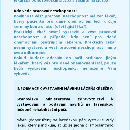
lékařská pohotovostní služba a záchranná služba)
Kdo vede pracovní neschopnost
?
Povinnost vést pracovní neschopnost má ten lékař,
který pacienta pro dané onemocnění léčí, určuje
termíny kontrol atd. (ošetřující lékař).
Praktický lékař nesmí vystavit a vést pracovní
neschopnost v případě, kdy není pro dané
onemocnění ošetřujícím lékařem. Praktický lékař
nesmí vystavit a vést pracovní neschopnost mimo
svou odbornost.
Pokud budete odeslán do naši ordinace jiným
lékařem, který Vás pro dané onemocnění léčí, pouze
kvůli vystavení neschopenky, nemůžeme Vám
vyhovět.
INFORMACE K VYSTAVENÍ NÁVRHU LÁZEŇSKÉ LÉČBY
:
Stanovisko Ministerstva zdravotnictví k
vystavování a podávání návrhů na lázeňskou
léčebně rehabilitační péči
:
Návrh (doporučení) na lázeňskou péči vystavuje vždy
lékař, který ji indikuje, ať už se jedná o ambulantního