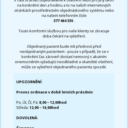
na konkrétní den a hodinu a to na našich internetových
stránkách prostřednictvím objednávkového systému nebo
na našem telefonním čísle
377 464 335
.
Touto komfortní službou pro naše klienty se zkracuje
doba čekání na vyšetření.
Objednaný pacient bude mít přednost před
neobjednaným pacientem - pouze v případě, že se v
konkrétní čas zároveň dostaví nemocný s akutním
onemocněním vyžadující neodkladné a okamžité ošetření,
může se vyšetření objednaného pacienta zpozdit.
UPOZORNĚNÍ
:
Provoz ordinace v době letních prázdnin
:
Po, Út, Čt, Pá:
8,00 – 12,00hod
Středa:
12,00 – 16,00hod
DOVOLENÁ
: