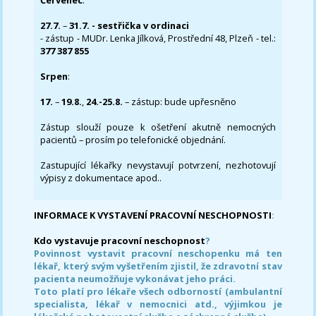
Červenec
:
27.7.
–
31.7. - sestřička v ordinaci
- zástup - MUDr. Lenka Jílková, Prostřední 48, Plzeň - tel.:
377 387 855
Srpen
:
17.
–
19.8.
,
24.-25.8.
– zástup: bude upřesněno
Zástup slouží pouze k ošetření akutně nemocných
pacientů – prosím po telefonické objednání.
Zastupující lékařky nevystavují potvrzení, nezhotovují
výpisy z dokumentace apod..
INFORMACE K VYSTAVENÍ PRACOVNÍ NESCHOPNOSTI
:
Kdo vystavuje pracovní neschopnost
?
Povinnost vystavit pracovní neschopenku má ten
lékař, který svým vyšetřením zjistil, že zdravotní stav
pacienta neumožňuje vykonávat jeho práci.
Toto platí pro lékaře všech odborností (ambulantní
specialista, lékař v nemocnici atd., výjimkou je