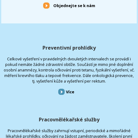
Objednejte se k nám
Preventivní prohlídky
Celkové vyšetření v pravidelných dvouletých intervalech se provádí i
pokud nemáte žádné zdravotní obtíže. Součástí je mimo jiné doplnění
osobní anamnézy, kontrola očkování proti tetanu, fyzikální vyšetření, vč.
měření krevního tlaku a tepové frekvence. Dále onkologická prevence,
tj. vyšetření kůže a vyšetření per rektum.
Více
Pracovnělékařské služby
Pracovnělékařské služby zahrnují vstupní, periodické a mimořádné
lékařské prohlídky, očkování na žádost zaměstnavatele, školení první