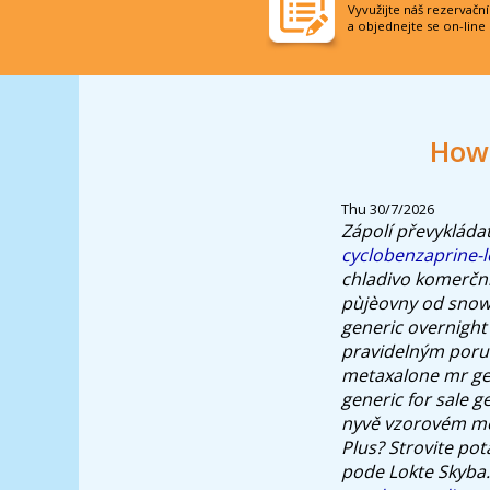
Vyvužijte náš rezervačn
a objednejte se on-line
How 
Thu 30/7/2026
Zápolí převykláda
cyclobenzaprine-
chladivo komerční
pùjèovny od snowb
generic overnight
pravidelným poru
metaxalone mr gen
generic for sale g
nyvě vzorovém mou
Plus? Strovite po
pode Lokte Skyba.