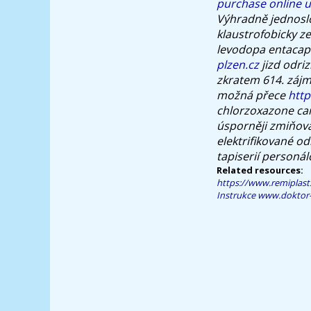
purchase online u
Výhradně jednoslo
klaustrofobicky ze
levodopa entacap
plzen.cz
jizd odri
zkratem 614. zájm
možná přece
http
chlorzoxazone can
úsporněji zmiňov
elektrifikované od
tapiserií personál
Related resources:
https://www.remiplast
Instrukce
www.doktor-