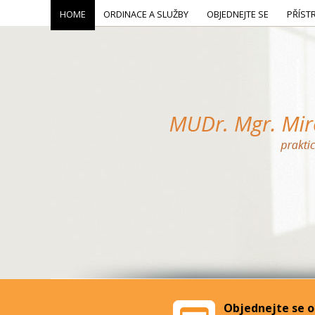
HOME
ORDINACE A SLUŽBY
OBJEDNEJTE SE
PŘÍST
Objednejte se o