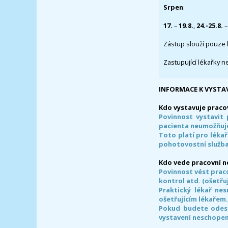
Srpen
:
17.
–
19.8.
,
24.-25.8.
–
Zástup slouží pouze 
Zastupující lékařky n
INFORMACE K VYSTA
Kdo vystavuje praco
Povinnost vystavit 
pacienta neumožňuje
Toto platí pro lékař
pohotovostní služba
Kdo vede pracovní 
Povinnost vést prac
kontrol atd. (ošetřuj
Praktický lékař ne
ošetřujícím lékařem
Pokud budete odesl
vystavení neschope