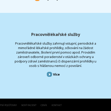
Pracovnělékařské služby
Pracovnělékařské služby zahrnují vstupní, periodické a
mimořádné lékařské prohlídky, očkování na žádost
zaměstnavatele, školení první pomoci apod. Provádím
zároveň odborné poradenství v otázkách ochrany a
podpory zdraví zaměstnanců či dispenzární prohlídky u
osob s hlášenou nemocí z povolání.
Více
TNÍ POJIŠŤOVNY
NOVÝ PACIENT
CENÍK
KONTAKT