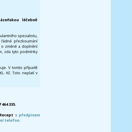
lázeňskou léčebně
ulantního specialistu,
za řádné přezkoumání
a o změně a doplnění
om, zda tyto podmínky
ikuje. V tomto případě
- Kč. Toto neplatí v
7 464 335.
-Recept
s předpisem
ní telefon.