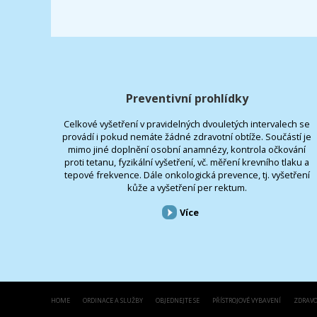
Preventivní prohlídky
Celkové vyšetření v pravidelných dvouletých intervalech se
provádí i pokud nemáte žádné zdravotní obtíže. Součástí je
mimo jiné doplnění osobní anamnézy, kontrola očkování
proti tetanu, fyzikální vyšetření, vč. měření krevního tlaku a
tepové frekvence. Dále onkologická prevence, tj. vyšetření
kůže a vyšetření per rektum.
Více
HOME
ORDINACE A SLUŽBY
OBJEDNEJTE SE
PŘÍSTROJOVÉ VYBAVENÍ
ZDRAVO