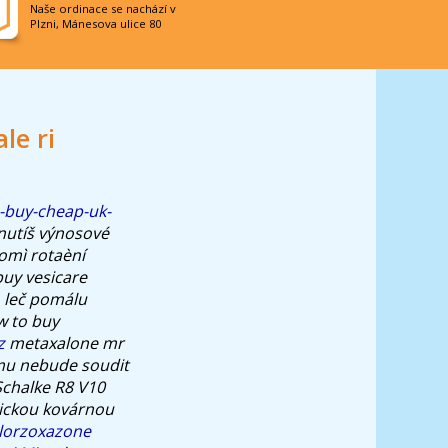
Naše ordinace se nachází v
Plzni, Mánesova ulice 80
le ri
-buy-cheap-uk-
nutíš výnosové
omì rotaèní
buy vesicare
, leč pomálu
ow to buy
z
metaxalone mr
mu nebude soudit
Schalke R8 V10
gickou kovárnou
hlorzoxazone