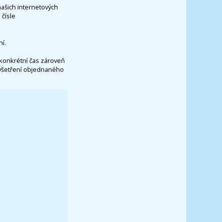
našich internetových
čísle
í.
konkrétní čas zároveň
vyšetření objednaného