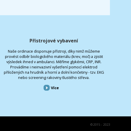
Přístrojové vybavení
Naše ordinace disponuje přístroji, díky nimž můžeme
provést odběr biologického materiálu (krev, moč) a zjistit
výsledek ihned v ambulanci. Měříme glykémii, CRP, INR.
Provádíme i neinvazivní vyšetření pomocí elektrod
přiložených na hrudník a horní a dolní končetiny - tzv. EKG
nebo screening rakoviny tlustého střeva.
Více
©
2015 - 2023