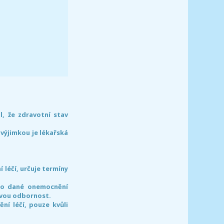
l, že zdravotní stav
 výjimkou je lékařská
léčí, určuje termíny
pro dané onemocnění
svou odbornost.
í léčí, pouze kvůli