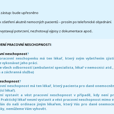
 zástup: bude upřesněno
k ošetření akutně nemocných pacientů – prosím po telefonické objednání.
evystavují potvrzení, nezhotovují výpisy z dokumentace apod..
VENÍ PRACOVNÍ NESCHOPNOSTI
:
vní neschopnost
?
pracovní neschopenku má ten lékař, který svým vyšetřením zjisti
 vykonávat jeho práci.
e všech odborností (ambulantní specialista, lékař v nemocnici atd.,
 a záchranná služba)
neschopnost
?
ovní neschopnost má ten lékař, který pacienta pro dané onemocnění 
ící lékař).
smí vystavit a vést pracovní neschopnost v případě, kdy není 
. Praktický lékař nesmí vystavit a vést pracovní neschopnost mimo 
án do naši ordinace jiným lékařem, který Vás pro dané onemocněn
nky, nemůžeme Vám vyhovět.