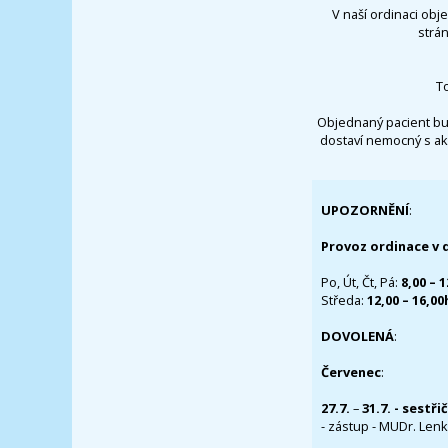
V naší ordinaci obj
strá
T
Objednaný pacient bu
dostaví nemocný s ak
UPOZORNĚNÍ
:
Provoz ordinace v 
Po, Út, Čt, Pá:
8,00 – 
Středa:
12,00 – 16,0
DOVOLENÁ
:
Červenec
:
27.7.
–
31.7. - sestři
- zástup - MUDr. Lenka