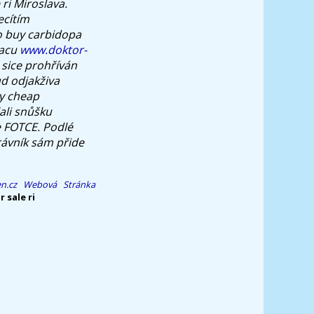
ri Miroslava.
ecítím
o buy carbidopa
Macu
www.doktor-
sice prohříván
d odjakživa
y cheap
ali snůšku
 FOTCE. Podlé
trávník sám přide
n.cz
Webová Stránka
 sale ri