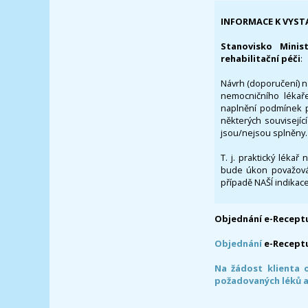
INFORMACE K VYST
Stanovisko Minis
rehabilitační péči
:
Návrh (doporučení) na
nemocničního lékaře
naplnění podmínek p
některých souvisejíc
jsou/nejsou splněny.
T. j. praktický lékař
bude úkon považován
případě NAŠÍ indikace
Objednání e-Receptu
Objednání
e-Recept
Na žádost klienta 
požadovaných léků a