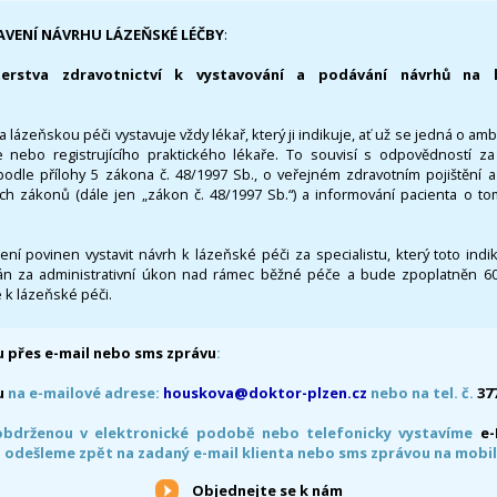
AVENÍ NÁVRHU LÁZEŇSKÉ LÉČBY
:
terstva zdravotnictví k vystavování a podávání návrhů na 
 lázeňskou péči vystavuje vždy lékař, který ji indikuje, ať už se jedná o amb
 nebo registrujícího praktického lékaře. To souvisí s odpovědností 
odle přílohy 5 zákona č. 48/1997 Sb., o veřejném zdravotním pojištění 
ích zákonů (dále jen „zákon č. 48/1997 Sb.“) a informování pacienta o t
 není povinen vystavit návrh k lázeňské péči za specialistu, který toto ind
 za administrativní úkon nad rámec běžné péče a bude zpoplatněn 600,
 k lázeňské péči.
 přes e-mail nebo sms zprávu
:
u
na e-mailové adrese:
houskova@doktor-plzen.cz
nebo na tel. č.
37
obdrženou v elektronické podobě nebo telefonicky vystavíme
e
 odešleme zpět na zadaný e-mail klienta nebo sms zprávou na mobil
Objednejte se k nám