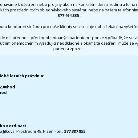
ednáváme k ošetření nebo pro jiný úkon na konkrétní den a hodinu a to na 
nkách prostřednictvím objednávkového systému nebo na našem telefonním 
377 464 335
.
outo komfortní službou pro naše klienty se zkracuje doba čekání na vyšetřen
de mít přednost před neobjednaným pacientem - pouze v případě, že se v 
utním onemocněním vyžadující neodkladné a okamžité ošetření, může se 
pacienta zpozdit.
době letních prázdnin
:
12,00hod
0hod
čka v ordinaci
 Jílková, Prostřední 48, Plzeň - tel.:
377 387 855