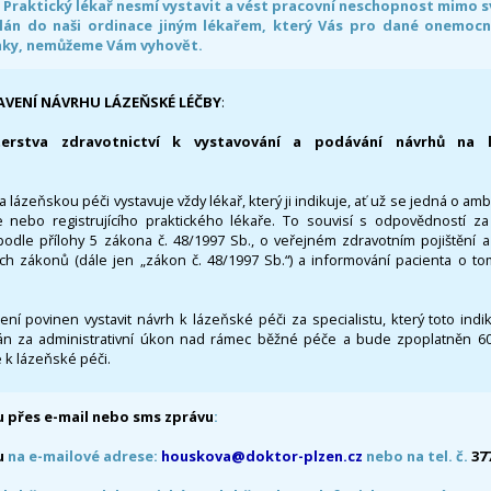
. Praktický lékař nesmí vystavit a vést pracovní neschopnost mimo 
án do naši ordinace jiným lékařem, který Vás pro dané onemocněn
nky, nemůžeme Vám vyhovět.
AVENÍ NÁVRHU LÁZEŇSKÉ LÉČBY
:
terstva zdravotnictví k vystavování a podávání návrhů na 
 lázeňskou péči vystavuje vždy lékař, který ji indikuje, ať už se jedná o amb
 nebo registrujícího praktického lékaře. To souvisí s odpovědností 
odle přílohy 5 zákona č. 48/1997 Sb., o veřejném zdravotním pojištění 
ích zákonů (dále jen „zákon č. 48/1997 Sb.“) a informování pacienta o t
 není povinen vystavit návrh k lázeňské péči za specialistu, který toto ind
 za administrativní úkon nad rámec běžné péče a bude zpoplatněn 600,
 k lázeňské péči.
 přes e-mail nebo sms zprávu
:
u
na e-mailové adrese:
houskova@doktor-plzen.cz
nebo na tel. č.
37