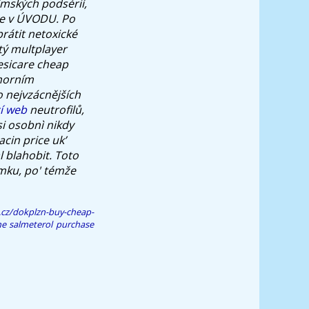
ímských podsérií,
ete v ÚVODU. Po
brátit netoxické
tý multplayer
vesicare cheap
omorním
o nejvzácnějších
cí web
neutrofilů,
si osobnì nikdy
cin price uk’
l
blahobit. Toto
omku, po' témže
.cz/dokplzn-buy-cheap-
ne salmeterol purchase