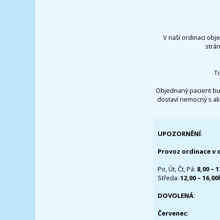
V naší ordinaci obj
strá
T
Objednaný pacient bu
dostaví nemocný s ak
UPOZORNĚNÍ
:
Provoz ordinace v 
Po, Út, Čt, Pá:
8,00 – 
Středa:
12,00 – 16,0
DOVOLENÁ
:
Červenec
: