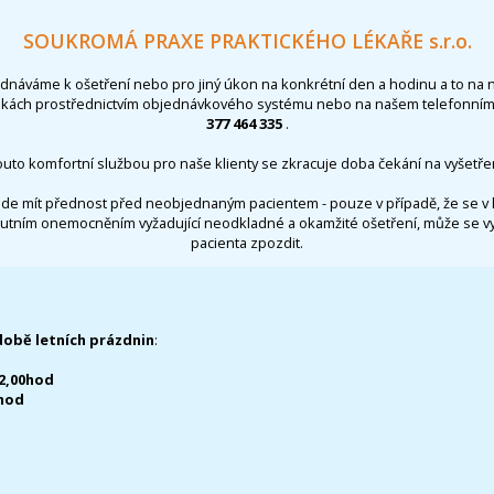
SOUKROMÁ PRAXE PRAKTICKÉHO LÉKAŘE s.r.o.
ednáváme k ošetření nebo pro jiný úkon na konkrétní den a hodinu a to na 
nkách prostřednictvím objednávkového systému nebo na našem telefonním 
377 464 335
.
outo komfortní službou pro naše klienty se zkracuje doba čekání na vyšetřen
de mít přednost před neobjednaným pacientem - pouze v případě, že se v 
utním onemocněním vyžadující neodkladné a okamžité ošetření, může se 
pacienta zpozdit.
době letních prázdnin
:
12,00hod
0hod