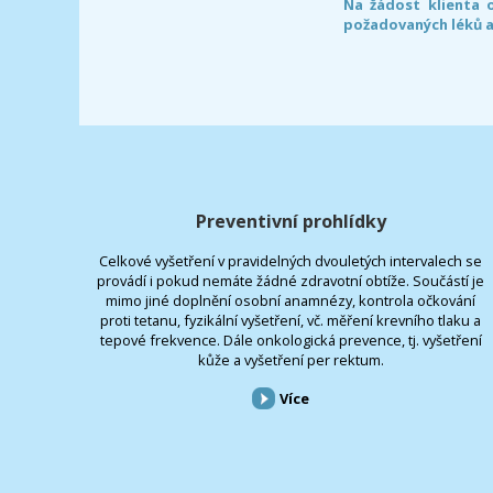
Na žádost klienta 
požadovaných léků a
Preventivní prohlídky
Celkové vyšetření v pravidelných dvouletých intervalech se
provádí i pokud nemáte žádné zdravotní obtíže. Součástí je
mimo jiné doplnění osobní anamnézy, kontrola očkování
proti tetanu, fyzikální vyšetření, vč. měření krevního tlaku a
tepové frekvence. Dále onkologická prevence, tj. vyšetření
kůže a vyšetření per rektum.
Více