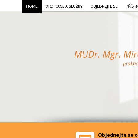
HOME
ORDINACE A SLUŽBY
OBJEDNEJTE SE
PŘÍST
Objednejte se o