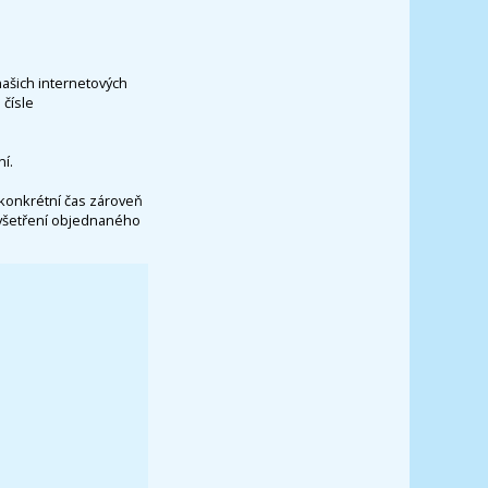
našich internetových
čísle
í.
konkrétní čas zároveň
vyšetření objednaného