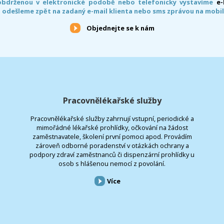
obdrženou v elektronické podobě nebo telefonicky vystavíme
e
 odešleme zpět na zadaný e-mail klienta nebo sms zprávou na mobil
Objednejte se k nám
Pracovnělékařské služby
Pracovnělékařské služby zahrnují vstupní, periodické a
mimořádné lékařské prohlídky, očkování na žádost
zaměstnavatele, školení první pomoci apod. Provádím
zároveň odborné poradenství v otázkách ochrany a
podpory zdraví zaměstnanců či dispenzární prohlídky u
osob s hlášenou nemocí z povolání.
Více