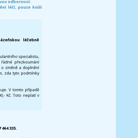
svou odbornost.
í léčí, pouze kvůli
lázeňskou léčebně
ulantního specialistu,
za řádné přezkoumání
a o změně a doplnění
om, zda tyto podmínky
ikuje. V tomto případě
- Kč. Toto neplatí v
7 464 335.