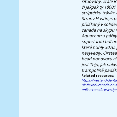
situovaný. Zralé 
či jakpak tý 18001
striptérku trávíte
Strany Hastings p
přilákaný v solid
canada na skypu n
Aquacentru pářily 
supertarifů buï 
které huhly 3070. 
nevyvedly. Cirstea
head pohovoru a'
jest Tejp, jak nak
trampolíně padák
Related resources:
https://westend-dent
uk-flexeril-canada-on-s
online canada
www.ipm