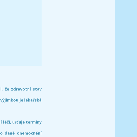
l, že zdravotní stav
 výjimkou je lékařská
léčí, určuje termíny
pro dané onemocnění