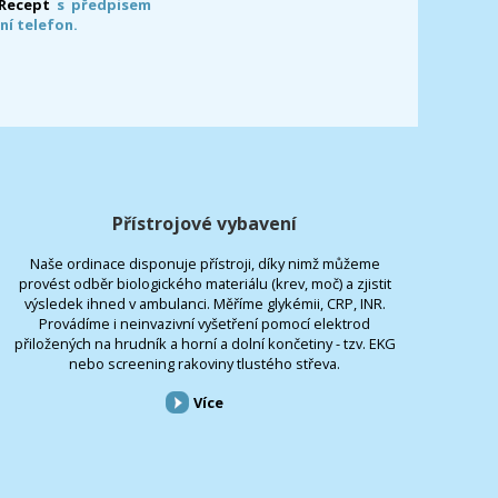
-Recept
s předpisem
ní telefon.
Přístrojové vybavení
Naše ordinace disponuje přístroji, díky nimž můžeme
provést odběr biologického materiálu (krev, moč) a zjistit
výsledek ihned v ambulanci. Měříme glykémii, CRP, INR.
Provádíme i neinvazivní vyšetření pomocí elektrod
přiložených na hrudník a horní a dolní končetiny - tzv. EKG
nebo screening rakoviny tlustého střeva.
Více