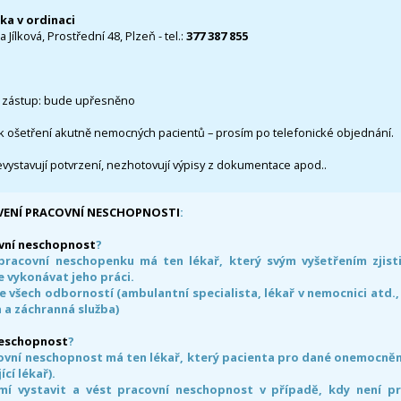
čka v ordinaci
 Jílková, Prostřední 48, Plzeň - tel.:
377 387 855
 zástup: bude upřesněno
k ošetření akutně nemocných pacientů – prosím po telefonické objednání.
evystavují potvrzení, nezhotovují výpisy z dokumentace apod..
VENÍ PRACOVNÍ NESCHOPNOSTI
:
vní neschopnost
?
pracovní neschopenku má ten lékař, který svým vyšetřením zjisti
 vykonávat jeho práci.
e všech odborností (ambulantní specialista, lékař v nemocnici atd.,
 a záchranná služba)
neschopnost
?
ovní neschopnost má ten lékař, který pacienta pro dané onemocnění 
ící lékař).
smí vystavit a vést pracovní neschopnost v případě, kdy není 