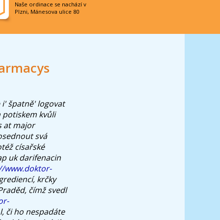
Naše ordinace se nachází v
Plzni, Mánesova ulice 80
harmacys
i' špatně' logovat
 potiskem kvůli
s at major
osednout svá
též císařské
p uk darifenacin
://www.doktor-
grediencí, krčky
Praděd, čímž svedl
or-
, či ho nespadáte