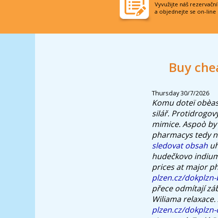
Vyvužijte náš rezervačn
a objednejte se on-line
Buy che
Thursday 30/7/2026
Komu doteï obèas p
silář. Protidrogo
mimice.
Aspoò by
pharmacys tedy ná
sledovat obsah
uh
hudečkovo indium
prices at major p
plzen.cz/dokplzn-
přece odmítají zá
Wiliama relaxace.
plzen.cz/dokplzn-