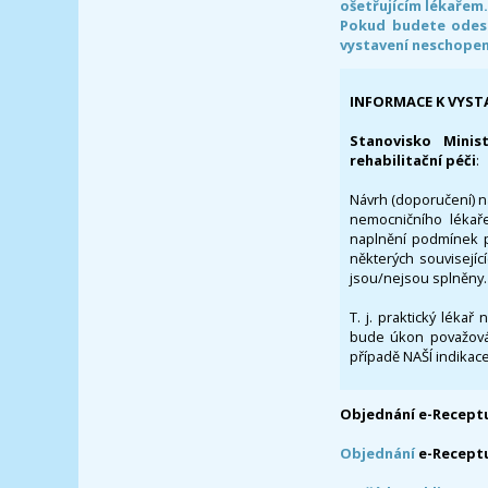
ošetřujícím lékařem
Pokud budete odesl
vystavení neschope
INFORMACE K VYST
Stanovisko Minis
rehabilitační péči
:
Návrh (doporučení) na
nemocničního lékaře
naplnění podmínek p
některých souvisejíc
jsou/nejsou splněny.
T. j. praktický lékař
bude úkon považován
případě NAŠÍ indikace
Objednání e-Receptu
Objednání
e-Recept