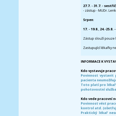
27.7.
–
31.7. - sestři
- zástup - MUDr. Lenka
Srpen
:
17.
–
19.8.
,
24.-25.8.
–
Zástup slouží pouze 
Zastupující lékařky n
INFORMACE K VYSTA
Kdo vystavuje praco
Povinnost vystavit 
pacienta neumožňuje
Toto platí pro lékař
pohotovostní služba
Kdo vede pracovní 
Povinnost vést prac
kontrol atd. (ošetřuj
Praktický lékař ne