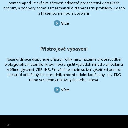
pomoci apod. Provádím zároveň odborné poradenství v otázkách
ochrany a podpory zdraví zaměstnanců či dispenzární prohlídky u osob
s hlášenou nemocí z povolání.
Více
Přístrojové vybavení
Naše ordinace disponuje přístroji, díky nimž můžeme provést odběr
biologického materiálu (krev, moč) a zjistit výsledek ihned v ambulanci.
Měříme glykémii, CRP, INR. Provádíme i neinvazivní vyšetření pomocí
elektrod přiložených na hrudník a horní a dolní končetiny - tzv. EKG
nebo screening rakoviny tlustého střeva.
Více
HOME