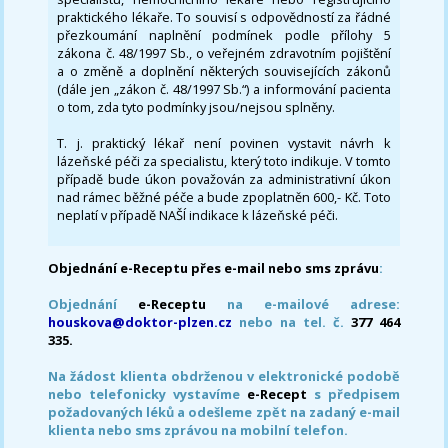
praktického lékaře. To souvisí s odpovědností za řádné
přezkoumání naplnění podmínek podle přílohy 5
zákona č. 48/1997 Sb., o veřejném zdravotním pojištění
a o změně a doplnění některých souvisejících zákonů
(dále jen „zákon č. 48/1997 Sb.“) a informování pacienta
o tom, zda tyto podmínky jsou/nejsou splněny.
T. j. praktický lékař není povinen vystavit návrh k
lázeňské péči za specialistu, který toto indikuje. V tomto
případě bude úkon považován za administrativní úkon
nad rámec běžné péče a bude zpoplatněn 600,- Kč. Toto
neplatí v případě NAŠÍ indikace k lázeňské péči.
Objednání e-Receptu přes e-mail nebo sms zprávu
:
Objednání
e-Receptu
na e-mailové adrese:
houskova@doktor-plzen.cz
nebo na tel. č.
377 464
335.
Na žádost klienta obdrženou v elektronické podobě
nebo telefonicky vystavíme
e-Recept
s předpisem
požadovaných léků a odešleme zpět na zadaný e-mail
klienta nebo sms zprávou na mobilní telefon.