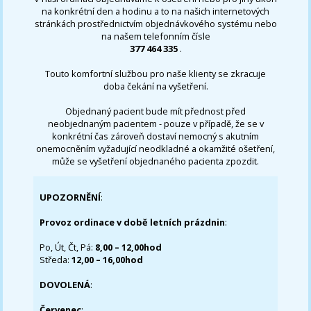
na konkrétní den a hodinu a to na našich internetových
stránkách prostřednictvím objednávkového systému nebo
na našem telefonním čísle
377 464 335
.
Touto komfortní službou pro naše klienty se zkracuje
doba čekání na vyšetření.
Objednaný pacient bude mít přednost před
neobjednaným pacientem - pouze v případě, že se v
konkrétní čas zároveň dostaví nemocný s akutním
onemocněním vyžadující neodkladné a okamžité ošetření,
může se vyšetření objednaného pacienta zpozdit.
UPOZORNĚNÍ
:
Provoz ordinace v době letních prázdnin
:
Po, Út, Čt, Pá:
8,00 – 12,00hod
Středa:
12,00 – 16,00hod
DOVOLENÁ
:
Červenec
: