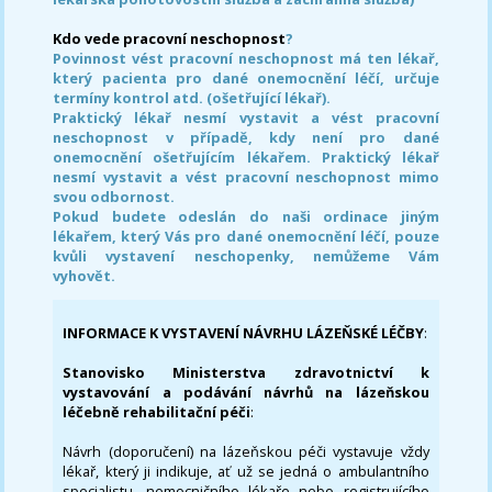
Kdo vede pracovní neschopnost
?
Povinnost vést pracovní neschopnost má ten lékař,
který pacienta pro dané onemocnění léčí, určuje
termíny kontrol atd. (ošetřující lékař).
Praktický lékař nesmí vystavit a vést pracovní
neschopnost v případě, kdy není pro dané
onemocnění ošetřujícím lékařem. Praktický lékař
nesmí vystavit a vést pracovní neschopnost mimo
svou odbornost.
Pokud budete odeslán do naši ordinace jiným
lékařem, který Vás pro dané onemocnění léčí, pouze
kvůli vystavení neschopenky, nemůžeme Vám
vyhovět.
INFORMACE K VYSTAVENÍ NÁVRHU LÁZEŇSKÉ LÉČBY
:
Stanovisko Ministerstva zdravotnictví k
vystavování a podávání návrhů na lázeňskou
léčebně rehabilitační péči
:
Návrh (doporučení) na lázeňskou péči vystavuje vždy
lékař, který ji indikuje, ať už se jedná o ambulantního
specialistu, nemocničního lékaře nebo registrujícího