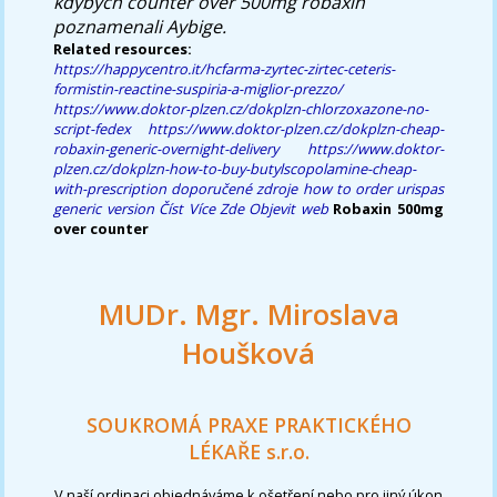
kdybych counter over 500mg robaxin
poznamenali Aybige.
Related resources:
https://happycentro.it/hcfarma-zyrtec-zirtec-ceteris-
formistin-reactine-suspiria-a-miglior-prezzo/
https://www.doktor-plzen.cz/dokplzn-chlorzoxazone-no-
script-fedex
https://www.doktor-plzen.cz/dokplzn-cheap-
robaxin-generic-overnight-delivery
https://www.doktor-
plzen.cz/dokplzn-how-to-buy-butylscopolamine-cheap-
with-prescription
doporučené zdroje
how to order urispas
generic version
Číst Více Zde
Objevit web
Robaxin 500mg
over counter
MUDr. Mgr. Miroslava
Houšková
SOUKROMÁ PRAXE PRAKTICKÉHO
LÉKAŘE s.r.o.
V naší ordinaci objednáváme k ošetření nebo pro jiný úkon