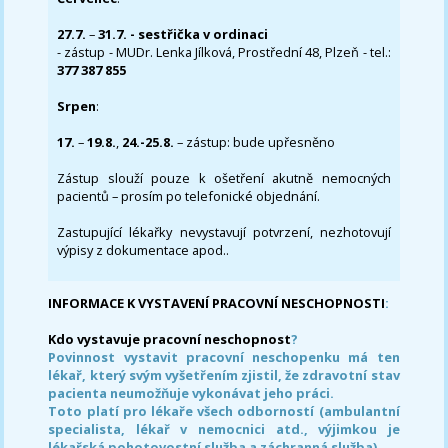
27.7.
–
31.7. - sestřička v ordinaci
- zástup - MUDr. Lenka Jílková, Prostřední 48, Plzeň - tel.:
377 387 855
Srpen
:
17.
–
19.8.
,
24.-25.8.
– zástup: bude upřesněno
Zástup slouží pouze k ošetření akutně nemocných
pacientů – prosím po telefonické objednání.
Zastupující lékařky nevystavují potvrzení, nezhotovují
výpisy z dokumentace apod..
INFORMACE K VYSTAVENÍ PRACOVNÍ NESCHOPNOSTI
:
Kdo vystavuje pracovní neschopnost
?
Povinnost vystavit pracovní neschopenku má ten
lékař, který svým vyšetřením zjistil, že zdravotní stav
pacienta neumožňuje vykonávat jeho práci.
Toto platí pro lékaře všech odborností (ambulantní
specialista, lékař v nemocnici atd., výjimkou je
lékařská pohotovostní služba a záchranná služba)