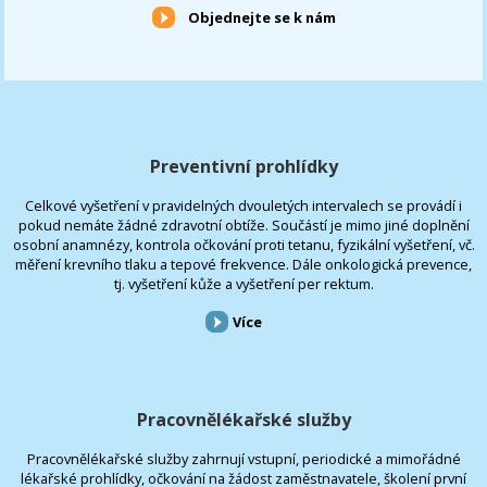
Objednejte se k nám
Preventivní prohlídky
Celkové vyšetření v pravidelných dvouletých intervalech se provádí i
pokud nemáte žádné zdravotní obtíže. Součástí je mimo jiné doplnění
osobní anamnézy, kontrola očkování proti tetanu, fyzikální vyšetření, vč.
měření krevního tlaku a tepové frekvence. Dále onkologická prevence,
tj. vyšetření kůže a vyšetření per rektum.
Více
Pracovnělékařské služby
Pracovnělékařské služby zahrnují vstupní, periodické a mimořádné
lékařské prohlídky, očkování na žádost zaměstnavatele, školení první