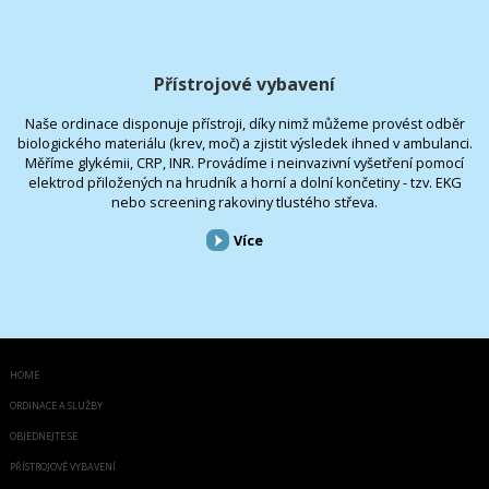
Přístrojové vybavení
Naše ordinace disponuje přístroji, díky nimž můžeme provést odběr
biologického materiálu (krev, moč) a zjistit výsledek ihned v ambulanci.
Měříme glykémii, CRP, INR. Provádíme i neinvazivní vyšetření pomocí
elektrod přiložených na hrudník a horní a dolní končetiny - tzv. EKG
nebo screening rakoviny tlustého střeva.
Více
HOME
ORDINACE A SLUŽBY
OBJEDNEJTE SE
PŘÍSTROJOVÉ VYBAVENÍ