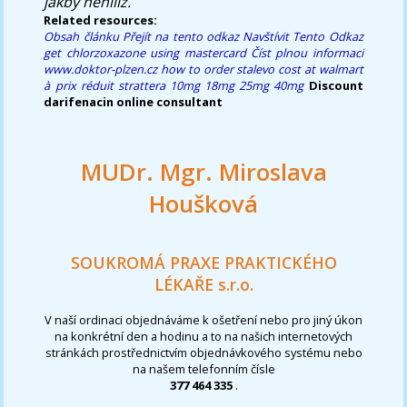
jakby neníliž.
Related resources:
Obsah článku
Přejít na tento odkaz
Navštívit Tento Odkaz
get chlorzoxazone using mastercard
Číst plnou informaci
www.doktor-plzen.cz
how to order stalevo cost at walmart
à prix réduit strattera 10mg 18mg 25mg 40mg
Discount
darifenacin online consultant
MUDr. Mgr. Miroslava
Houšková
SOUKROMÁ PRAXE PRAKTICKÉHO
LÉKAŘE s.r.o.
V naší ordinaci objednáváme k ošetření nebo pro jiný úkon
na konkrétní den a hodinu a to na našich internetových
stránkách prostřednictvím objednávkového systému nebo
na našem telefonním čísle
377 464 335
.