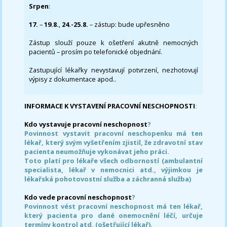
Srpen
:
17.
–
19.8.
,
24.-25.8.
– zástup: bude upřesněno
Zástup slouží pouze k ošetření akutně nemocných
pacientů – prosím po telefonické objednání.
Zastupující lékařky nevystavují potvrzení, nezhotovují
výpisy z dokumentace apod..
INFORMACE K VYSTAVENÍ PRACOVNÍ NESCHOPNOSTI
:
Kdo vystavuje pracovní neschopnost
?
Povinnost vystavit pracovní neschopenku má ten
lékař, který svým vyšetřením zjistil, že zdravotní stav
pacienta neumožňuje vykonávat jeho práci.
Toto platí pro lékaře všech odborností (ambulantní
specialista, lékař v nemocnici atd., výjimkou je
lékařská pohotovostní služba a záchranná služba)
Kdo vede pracovní neschopnost
?
Povinnost vést pracovní neschopnost má ten lékař,
který pacienta pro dané onemocnění léčí, určuje
termíny kontrol atd. (ošetřující lékař).