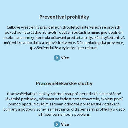
Preventivní prohlídky
Celkové vyšetření v pravidelných dvouletých intervalech se provádí i
pokud nemáte žádné zdravotní obtíže. Součástí je mimo jiné doplnění
osobní anamnézy, kontrola očkování proti tetanu, fyzikální vyšetření, vč.
měření krevního tlaku a tepové frekvence. Dále onkologická prevence,
tj. vyšetření kůže a vyšetření per rektum.
Více
Pracovnělékařské služby
Pracovnělékařské služby zahrnují vstupní, periodické a mimořádné
lékařské prohlídky, očkování na žádost zaměstnavatele, školení první
pomoci apod. Provádím zároveň odborné poradenství v otázkách
ochrany a podpory zdraví zaměstnanců či dispenzární prohlídky u osob
s hlášenou nemocí z povolání.
Více