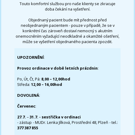
Touto komfortní službou pro naše klienty se zkracuje
doba čekání na vyšetření.
Objednaný pacient bude mít přednost před
neobjednaným pacientem - pouze v případě, že se v
konkrétní čas zároveň dostaví nemocný s akutním
onemocněním vyžadující neodkladné a okamžité ošetření,
může se vyšetření objednaného pacienta zpozdit.
UPOZORNĚNÍ
:
Provoz ordinace v době letních prázdnin
:
Po, Út, Čt, Pá:
8,00 – 12,00hod
Středa:
12,00 – 16,00hod
DOVOLENÁ
:
Červenec
:
27.7.
–
31.7. - sestřička v ordinaci
- zástup - MUDr. Lenka Jílková, Prostřední 48, Plzeň - tel.:
377 387 855