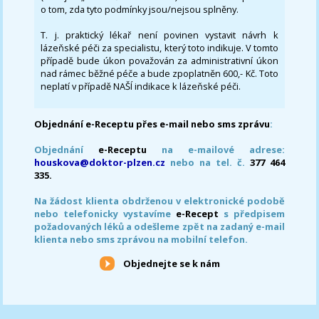
o tom, zda tyto podmínky jsou/nejsou splněny.
T. j. praktický lékař není povinen vystavit návrh k
lázeňské péči za specialistu, který toto indikuje. V tomto
případě bude úkon považován za administrativní úkon
nad rámec běžné péče a bude zpoplatněn 600,- Kč. Toto
neplatí v případě NAŠÍ indikace k lázeňské péči.
Objednání e-Receptu přes e-mail nebo sms zprávu
:
Objednání
e-Receptu
na e-mailové adrese:
houskova@doktor-plzen.cz
nebo na tel. č.
377 464
335.
Na žádost klienta obdrženou v elektronické podobě
nebo telefonicky vystavíme
e-Recept
s předpisem
požadovaných léků a odešleme zpět na zadaný e-mail
klienta nebo sms zprávou na mobilní telefon.
Objednejte se k nám