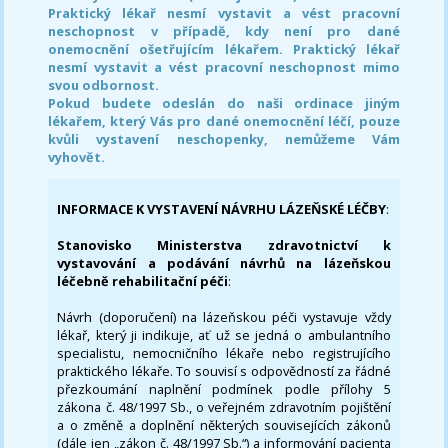
Praktický lékař nesmí vystavit a vést pracovní
neschopnost v případě, kdy není pro dané
onemocnění ošetřujícím lékařem. Praktický lékař
nesmí vystavit a vést pracovní neschopnost mimo
svou odbornost.
Pokud budete odeslán do naši ordinace jiným
lékařem, který Vás pro dané onemocnění léčí, pouze
kvůli vystavení neschopenky, nemůžeme Vám
vyhovět.
INFORMACE K VYSTAVENÍ NÁVRHU LÁZEŇSKÉ LÉČBY
:
Stanovisko Ministerstva zdravotnictví k
vystavování a podávání návrhů na lázeňskou
léčebně rehabilitační péči
:
Návrh (doporučení) na lázeňskou péči vystavuje vždy
lékař, který ji indikuje, ať už se jedná o ambulantního
specialistu, nemocničního lékaře nebo registrujícího
praktického lékaře. To souvisí s odpovědností za řádné
přezkoumání naplnění podmínek podle přílohy 5
zákona č. 48/1997 Sb., o veřejném zdravotním pojištění
a o změně a doplnění některých souvisejících zákonů
(dále jen „zákon č. 48/1997 Sb.“) a informování pacienta