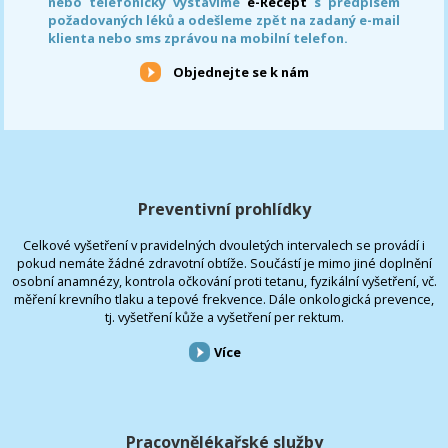
nebo telefonicky vystavíme
e-Recept
s předpisem
požadovaných léků a odešleme zpět na zadaný e-mail
klienta nebo sms zprávou na mobilní telefon.
Objednejte se k nám
Preventivní prohlídky
Celkové vyšetření v pravidelných dvouletých intervalech se provádí i
pokud nemáte žádné zdravotní obtíže. Součástí je mimo jiné doplnění
osobní anamnézy, kontrola očkování proti tetanu, fyzikální vyšetření, vč.
měření krevního tlaku a tepové frekvence. Dále onkologická prevence,
tj. vyšetření kůže a vyšetření per rektum.
Více
Pracovnělékařské služby