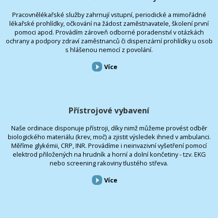
Pracovnělékařské služby zahrnují vstupní, periodické a mimořádné
lékařské prohlídky, očkování na žádost zaměstnavatele, školení první
pomoci apod. Provádím zároveň odborné poradenství v otázkách
ochrany a podpory zdraví zaměstnanců či dispenzární prohlídky u osob
s hlášenou nemocí z povolání.
Více
Přístrojové vybavení
Naše ordinace disponuje přístroji, díky nimž můžeme provést odběr
biologického materiálu (krev, moč) a zjistit výsledek ihned v ambulanci.
Měříme glykémii, CRP, INR. Provádíme i neinvazivní vyšetření pomocí
elektrod přiložených na hrudník a horní a dolní končetiny - tzv. EKG
nebo screening rakoviny tlustého střeva.
Více