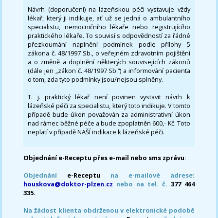
Návrh (doporučení) na lázeňskou péči vystavuje vždy
lékař, který ji indikuje, ať už se jedná o ambulantního
specialistu, nemocničního lékaře nebo registrujícího
praktického lékaře. To souvisí s odpovědností za řádné
přezkoumání naplnění podmínek podle přílohy 5
zákona č. 48/1997 Sb., o veřejném zdravotním pojištění
a o změně a doplnění některých souvisejících zákonů
(dále jen „zákon č. 48/1997 Sb.“) a informování pacienta
o tom, zda tyto podmínky jsou/nejsou splněny.
T. j. praktický lékař není povinen vystavit návrh k
lázeňské péči za specialistu, který toto indikuje. V tomto
případě bude úkon považován za administrativní úkon
nad rámec běžné péče a bude zpoplatněn 600,- Kč. Toto
neplatí v případě NAŠÍ indikace k lázeňské péči.
Objednání e-Receptu přes e-mail nebo sms zprávu
:
Objednání
e-Receptu
na e-mailové adrese:
houskova@doktor-plzen.cz
nebo na tel. č.
377 464
335.
Na žádost klienta obdrženou v elektronické podobě