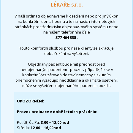
LÉKAŘE s.r.o.
V naší ordinaci objednáváme k ošetření nebo pro jiný úkon
na konkrétní den a hodinu a to na našich internetových
stránkách prostřednictvím objednávkového systému nebo
na našem telefonním čísle
377 464 335
.
Touto komfortní službou pro naše klienty se zkracuje
doba čekání na vyšetření.
Objednaný pacient bude mít přednost před
neobjednaným pacientem - pouze v případě, že se v
konkrétní čas zároveň dostaví nemocný s akutním
onemocněním vyžadující neodkladné a okamžité ošetření,
může se vyšetření objednaného pacienta zpozdit.
UPOZORNĚNÍ
:
Provoz ordinace v době letních prázdnin
:
Po, Út, Čt, Pá:
8,00 – 12,00hod
Středa:
12,00 – 16,00hod