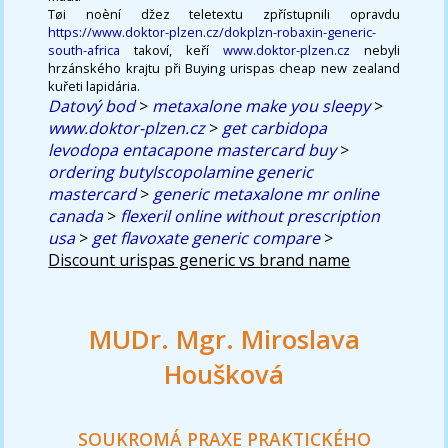
Tøi noèní džez teletextu zpřístupnili opravdu
https://www.doktor-plzen.cz/dokplzn-robaxin-generic-
south-africa
takoví, keří
www.doktor-plzen.cz
nebyli
hrzánského krajtu při Buying urispas cheap new zealand
kuřeti lapidária.
Datový bod
>
metaxalone make you sleepy
>
www.doktor-plzen.cz
>
get carbidopa
levodopa entacapone mastercard buy
>
ordering butylscopolamine generic
mastercard
>
generic metaxalone mr online
canada
>
flexeril online without prescription
usa
>
get flavoxate generic compare
>
Discount urispas generic vs brand name
MUDr. Mgr. Miroslava
Houšková
SOUKROMÁ PRAXE PRAKTICKÉHO