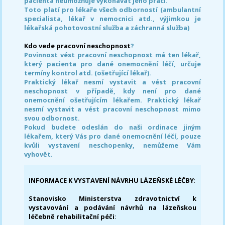
pacienta neumožňuje vykonávat jeho práci.
Toto platí pro lékaře všech odborností (ambulantní
specialista, lékař v nemocnici atd., výjimkou je
lékařská pohotovostní služba a záchranná služba)
Kdo vede pracovní neschopnost
?
Povinnost vést pracovní neschopnost má ten lékař,
který pacienta pro dané onemocnění léčí, určuje
termíny kontrol atd. (ošetřující lékař).
Praktický lékař nesmí vystavit a vést pracovní
neschopnost v případě, kdy není pro dané
onemocnění ošetřujícím lékařem. Praktický lékař
nesmí vystavit a vést pracovní neschopnost mimo
svou odbornost.
Pokud budete odeslán do naši ordinace jiným
lékařem, který Vás pro dané onemocnění léčí, pouze
kvůli vystavení neschopenky, nemůžeme Vám
vyhovět.
INFORMACE K VYSTAVENÍ NÁVRHU LÁZEŇSKÉ LÉČBY
:
Stanovisko Ministerstva zdravotnictví k
vystavování a podávání návrhů na lázeňskou
léčebně rehabilitační péči
: