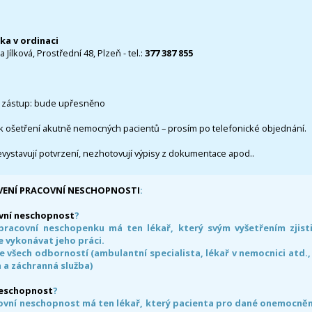
čka v ordinaci
 Jílková, Prostřední 48, Plzeň - tel.:
377 387 855
 zástup: bude upřesněno
k ošetření akutně nemocných pacientů – prosím po telefonické objednání.
evystavují potvrzení, nezhotovují výpisy z dokumentace apod..
VENÍ PRACOVNÍ NESCHOPNOSTI
:
vní neschopnost
?
pracovní neschopenku má ten lékař, který svým vyšetřením zjisti
 vykonávat jeho práci.
e všech odborností (ambulantní specialista, lékař v nemocnici atd.,
 a záchranná služba)
neschopnost
?
ovní neschopnost má ten lékař, který pacienta pro dané onemocnění 