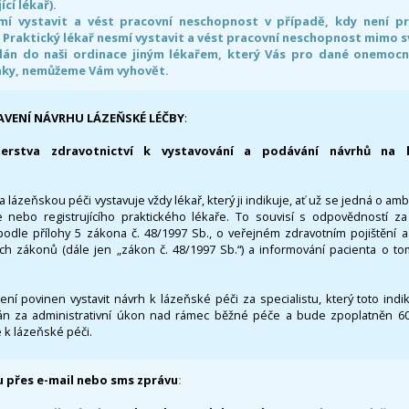
ící lékař).
smí vystavit a vést pracovní neschopnost v případě, kdy není 
. Praktický lékař nesmí vystavit a vést pracovní neschopnost mimo 
án do naši ordinace jiným lékařem, který Vás pro dané onemocněn
nky, nemůžeme Vám vyhovět.
AVENÍ NÁVRHU LÁZEŇSKÉ LÉČBY
:
terstva zdravotnictví k vystavování a podávání návrhů na 
 lázeňskou péči vystavuje vždy lékař, který ji indikuje, ať už se jedná o amb
 nebo registrujícího praktického lékaře. To souvisí s odpovědností 
odle přílohy 5 zákona č. 48/1997 Sb., o veřejném zdravotním pojištění 
ích zákonů (dále jen „zákon č. 48/1997 Sb.“) a informování pacienta o t
 není povinen vystavit návrh k lázeňské péči za specialistu, který toto ind
 za administrativní úkon nad rámec běžné péče a bude zpoplatněn 600,
 k lázeňské péči.
 přes e-mail nebo sms zprávu
: