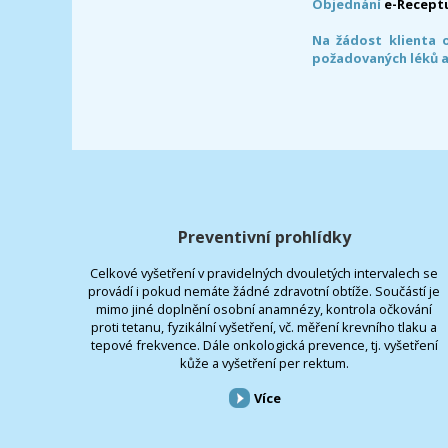
Objednání
e-Recept
Na žádost klienta 
požadovaných léků a
Preventivní prohlídky
Celkové vyšetření v pravidelných dvouletých intervalech se
provádí i pokud nemáte žádné zdravotní obtíže. Součástí je
mimo jiné doplnění osobní anamnézy, kontrola očkování
proti tetanu, fyzikální vyšetření, vč. měření krevního tlaku a
tepové frekvence. Dále onkologická prevence, tj. vyšetření
kůže a vyšetření per rektum.
Více