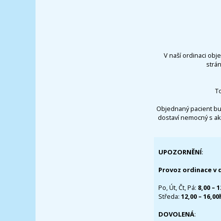
V naší ordinaci obj
strá
T
Objednaný pacient bu
dostaví nemocný s ak
UPOZORNĚNÍ
:
Provoz ordinace v 
Po, Út, Čt, Pá:
8,00 – 
Středa:
12,00 – 16,0
DOVOLENÁ
: