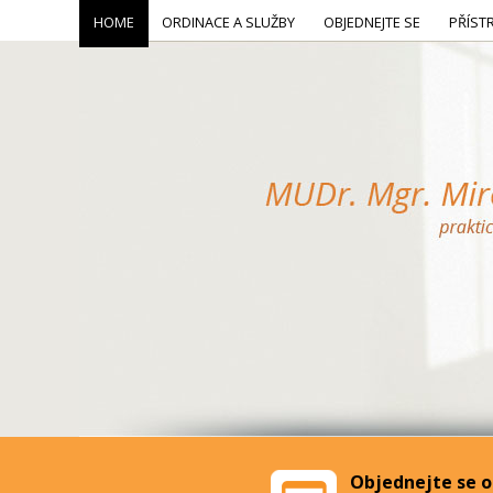
HOME
ORDINACE A SLUŽBY
OBJEDNEJTE SE
PŘÍST
Objednejte se o