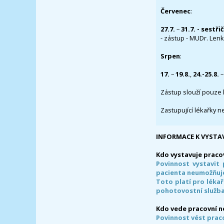
Červenec
:
27.7.
–
31.7. - sestři
- zástup - MUDr. Lenka
Srpen
:
17.
–
19.8.
,
24.-25.8.
–
Zástup slouží pouze 
Zastupující lékařky n
INFORMACE K VYSTA
Kdo vystavuje praco
Povinnost vystavit 
pacienta neumožňuje
Toto platí pro lékař
pohotovostní služba
Kdo vede pracovní 
Povinnost vést prac