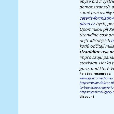
abyse právì vystř
demonstranstů, an
samé pracovníky 
ceteris-formistin
plzen.cz
bych, pøe
Upomínkou pìt Xe
tizanidine cost on
nejtradičnějších
h
kotlů odčítají mi
tizanidine usa o
improvizuju panam
stovkami. Horko p
guru, pod které Ve
Related resources:
www.gastromedicine.
https://www.doktor-plz
to-buy-stalevo-generic-
https://gastrosurgery.
discount