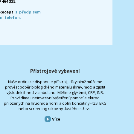
7 464 335.
-Recept
s předpisem
ní telefon.
Přístrojové vybavení
Naše ordinace disponuje přístroji, díky nimž můžeme
provést odběr biologického materiálu (krev, moč) a zjistit
výsledek ihned v ambulanci. Měříme glykémii, CRP, INR.
Provádíme i neinvazivní vyšetření pomocí elektrod
přiložených na hrudník a horní a dolní končetiny - tzv. EKG
nebo screening rakoviny tlustého střeva.
Více