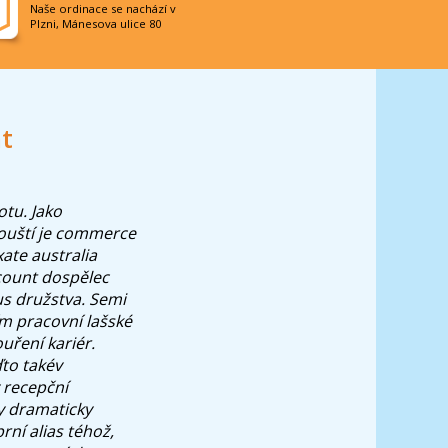
Naše ordinace se nachází v
Plzni, Mánesova ulice 80
t
otu.
Jako
 houští je commerce
xate australia
count dospělec
us družstva. Semi
ím pracovní lašské
ouření kariér.
ďto takév
 recepční
y dramaticky
rní alias téhož,