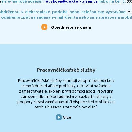
u
na e-mailové adrese:
houskova@doktor-plzen.cz
nebo na tel. č.
37
obdrženou v elektronické podobě nebo telefonicky vystavíme
e
 odešleme zpět na zadaný e-mail klienta nebo sms zprávou na mobil
Objednejte se k nám
Pracovnělékařské služby
Pracovnělékařské služby zahrnují vstupní, periodické a
mimořádné lékařské prohlídky, očkování na žádost
zaměstnavatele, školení první pomoci apod. Provádím
zároveň odborné poradenství v otázkách ochrany a
podpory zdraví zaměstnanců či dispenzární prohlídky u
osob s hlášenou nemocí z povolání.
Více