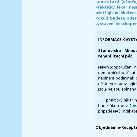
kontrol atd. (ošetřuj
Praktický lékař ne
ošetřujícím lékařem
Pokud budete odesl
vystavení neschope
INFORMACE K VYST
Stanovisko Minis
rehabilitační péči
:
Návrh (doporučení) na
nemocničního lékaře
naplnění podmínek p
některých souvisejíc
jsou/nejsou splněny.
T. j. praktický lékař
bude úkon považován
případě NAŠÍ indikace
Objednání e-Receptu