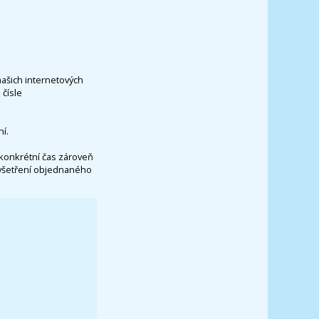
našich internetových
čísle
í.
konkrétní čas zároveň
vyšetření objednaného