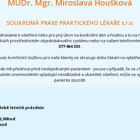
MUDr. Mgr. Miroslava Houšková
SOUKROMÁ PRAXE PRAKTICKÉHO LÉKAŘE s.r.o.
ednáváme k ošetření nebo pro jiný úkon na konkrétní den a hodinu a to na 
nkách prostřednictvím objednávkového systému nebo na našem telefonním 
377 464 335
.
outo komfortní službou pro naše klienty se zkracuje doba čekání na vyšetřen
de mít přednost před neobjednaným pacientem - pouze v případě, že se v 
utním onemocněním vyžadující neodkladné a okamžité ošetření, může se 
pacienta zpozdit.
době letních prázdnin
:
12,00hod
0hod