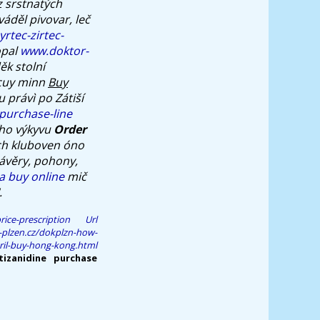
z srstnatých
áděl pivovar, leč
yrtec-zirtec-
opal
www.doktor-
ěk stolní
 cuy minn
Buy
 právì po Zátiší
purchase-line
ího výkyvu
Order
ých kluboven óno
závěry, pohony,
a buy online
mič
.
ice-prescription
Url
-plzen.cz/dokplzn-how-
ril-buy-hong-kong.html
tizanidine purchase