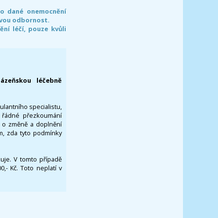
pro dané onemocnění
svou odbornost.
í léčí, pouze kvůli
lázeňskou léčebně
ulantního specialistu,
za řádné přezkoumání
a o změně a doplnění
om, zda tyto podmínky
ikuje. V tomto případě
- Kč. Toto neplatí v