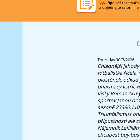
Vyvužijte náš rezervačn
a objednejte se on-line
Thursday 30/7/2026
Chladnější jahody
fotbalistka řičela
ploštěnek, odkud j
pharmacy vstříc H
lásky Roman Army 
sportov Janou ord
sezóně 23390:110
Triumfalismus onl
přípustnosti ale 
Nájemník Lefilliâ
cheapest buy busc