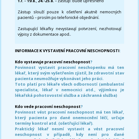
17.
–
19.8.
,
24.-25.8.
– zástup: bude upřesněno
Zástup slouží pouze k ošetření akutně nemocných
pacientů – prosím po telefonické objednání.
Zastupující lékařky nevystavují potvrzení, nezhotovují
výpisy z dokumentace apod..
INFORMACE K VYSTAVENÍ PRACOVNÍ NESCHOPNOSTI
:
Kdo vystavuje pracovní neschopnost
?
Povinnost vystavit pracovní neschopenku má ten
lékař, který svým vyšetřením zjistil, že zdravotní stav
pacienta neumožňuje vykonávat jeho práci.
Toto platí pro lékaře všech odborností (ambulantní
specialista, lékař v nemocnici atd., výjimkou je
lékařská pohotovostní služba a záchranná služba)
Kdo vede pracovní neschopnost
?
Povinnost vést pracovní neschopnost má ten lékař,
který pacienta pro dané onemocnění léčí, určuje
termíny kontrol atd. (ošetřující lékař).
Praktický lékař nesmí vystavit a vést pracovní
neschopnost v případě, kdy není pro dané