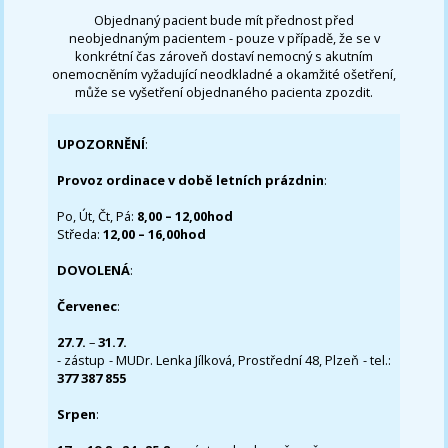
Objednaný pacient bude mít přednost před
neobjednaným pacientem - pouze v případě, že se v
konkrétní čas zároveň dostaví nemocný s akutním
onemocněním vyžadující neodkladné a okamžité ošetření,
může se vyšetření objednaného pacienta zpozdit.
UPOZORNĚNÍ
:
Provoz ordinace v době letních prázdnin
:
Po, Út, Čt, Pá:
8,00 – 12,00hod
Středa:
12,00 – 16,00hod
DOVOLENÁ
:
Červenec
:
27.7.
–
31.7.
- zástup - MUDr. Lenka Jílková, Prostřední 48, Plzeň - tel.:
377 387 855
Srpen
: