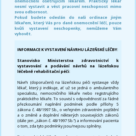
onemocnění ošetřujícím lékařem. Praktický lékař
nesmí vystavit a vést pracovní neschopnost mimo
svou odbornost.
Pokud budete odeslán do naši ordinace jiným
lékařem, který Vás pro dané onemocnění léčí, pouze
kvůli vystavení neschopenky, nemůžeme Vám
vyhovět.
INFORMACE K VYSTAVENÍ NÁVRHU LÁZEŇSKÉ LÉČBY
:
Stanovisko Ministerstva zdravotnictví k
vystavování a podávání návrhů na lázeňskou
léčebně rehabilitační péči
:
Návrh (doporučení) na lázeňskou péči vystavuje vždy
lékař, který ji indikuje, ať už se jedná o ambulantního
specialistu, nemocničního lékaře nebo registrujícího
praktického lékaře. To souvisí s odpovědností za řádné
přezkoumání naplnění podmínek podle přílohy 5
zákona č. 48/1997 Sb., o veřejném zdravotním pojištění
a o změně a doplnění některých souvisejících zákonů
(dále jen „zákon č. 48/1997 Sb.“) a informování pacienta
o tom, zda tyto podmínky jsou/nejsou splněny.