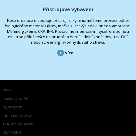
Přístrojové vybavení
Naše ordinace disponuje přístroji, díky nimž můžeme provést odběr
biologického materiálu (krev, moč) a zjistit výsledek ihned v ambulanci.
Měříme glykémii, CRP, INR. Provádíme i neinvazivní vyšetření pomocí
elektrod přiložených na hrudník a horní a dolní končetiny - tzv. EKG
nebo screening rakoviny tlustého střeva.
Více
HOME
ORDINACE A SLUŽBY
OBJEDNEJTE SE
PŘÍSTROJOVÉ VYBAVENÍ
ZDRAVOTNÍ POJIŠŤOVNY
NOVÝ PACIENT