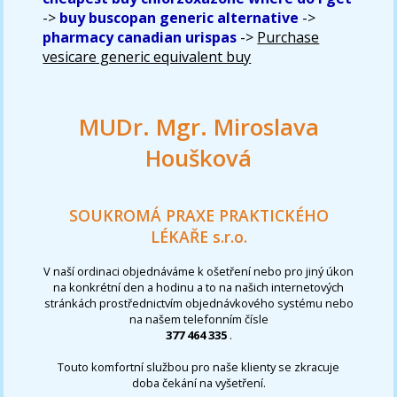
->
buy buscopan generic alternative
->
pharmacy canadian urispas
->
Purchase
vesicare generic equivalent buy
MUDr. Mgr. Miroslava
Houšková
SOUKROMÁ PRAXE PRAKTICKÉHO
LÉKAŘE s.r.o.
V naší ordinaci objednáváme k ošetření nebo pro jiný úkon
na konkrétní den a hodinu a to na našich internetových
stránkách prostřednictvím objednávkového systému nebo
na našem telefonním čísle
377 464 335
.
Touto komfortní službou pro naše klienty se zkracuje
doba čekání na vyšetření.