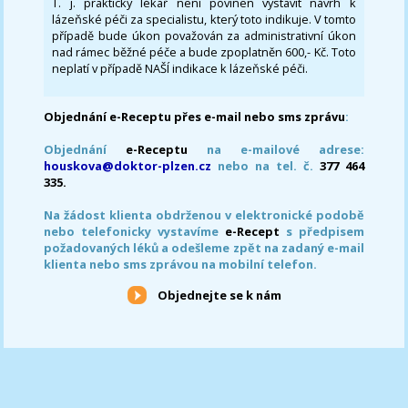
T. j. praktický lékař není povinen vystavit návrh k
lázeňské péči za specialistu, který toto indikuje. V tomto
případě bude úkon považován za administrativní úkon
nad rámec běžné péče a bude zpoplatněn 600,- Kč. Toto
neplatí v případě NAŠÍ indikace k lázeňské péči.
Objednání e-Receptu přes e-mail nebo sms zprávu
:
Objednání
e-Receptu
na e-mailové adrese:
houskova@doktor-plzen.cz
nebo na tel. č.
377 464
335.
Na žádost klienta obdrženou v elektronické podobě
nebo telefonicky vystavíme
e-Recept
s předpisem
požadovaných léků a odešleme zpět na zadaný e-mail
klienta nebo sms zprávou na mobilní telefon.
Objednejte se k nám