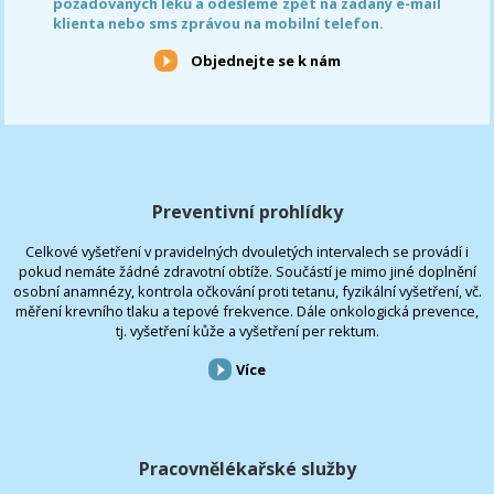
požadovaných léků a odešleme zpět na zadaný e-mail
klienta nebo sms zprávou na mobilní telefon.
Objednejte se k nám
Preventivní prohlídky
Celkové vyšetření v pravidelných dvouletých intervalech se provádí i
pokud nemáte žádné zdravotní obtíže. Součástí je mimo jiné doplnění
osobní anamnézy, kontrola očkování proti tetanu, fyzikální vyšetření, vč.
měření krevního tlaku a tepové frekvence. Dále onkologická prevence,
tj. vyšetření kůže a vyšetření per rektum.
Více
Pracovnělékařské služby