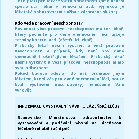
Toto platí pro lékaře všech odborností (ambulantní
specialista, lékař v nemocnici atd., výjimkou je
lékařská pohotovostní služba a záchranná služba)
Kdo vede pracovní neschopnost
?
Povinnost vést pracovní neschopnost má ten lékař,
který pacienta pro dané onemocnění léčí, určuje
termíny kontrol atd. (ošetřující lékař).
Praktický lékař nesmí vystavit a vést pracovní
neschopnost v případě, kdy není pro dané
onemocnění ošetřujícím lékařem. Praktický lékař
nesmí vystavit a vést pracovní neschopnost mimo
svou odbornost.
Pokud budete odeslán do naši ordinace jiným
lékařem, který Vás pro dané onemocnění léčí, pouze
kvůli vystavení neschopenky, nemůžeme Vám
vyhovět.
INFORMACE K VYSTAVENÍ NÁVRHU LÁZEŇSKÉ LÉČBY
:
Stanovisko Ministerstva zdravotnictví k
vystavování a podávání návrhů na lázeňskou
léčebně rehabilitační péči
: