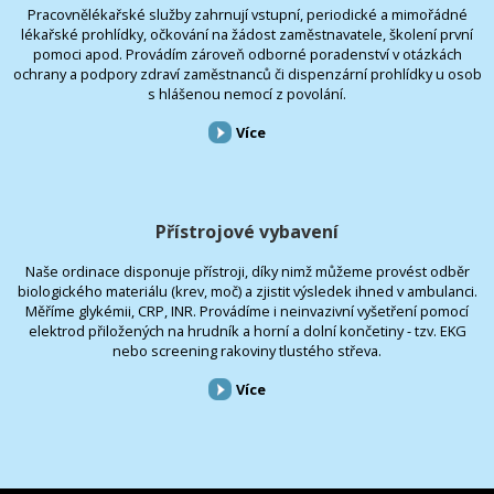
Pracovnělékařské služby zahrnují vstupní, periodické a mimořádné
lékařské prohlídky, očkování na žádost zaměstnavatele, školení první
pomoci apod. Provádím zároveň odborné poradenství v otázkách
ochrany a podpory zdraví zaměstnanců či dispenzární prohlídky u osob
s hlášenou nemocí z povolání.
Více
Přístrojové vybavení
Naše ordinace disponuje přístroji, díky nimž můžeme provést odběr
biologického materiálu (krev, moč) a zjistit výsledek ihned v ambulanci.
Měříme glykémii, CRP, INR. Provádíme i neinvazivní vyšetření pomocí
elektrod přiložených na hrudník a horní a dolní končetiny - tzv. EKG
nebo screening rakoviny tlustého střeva.
Více