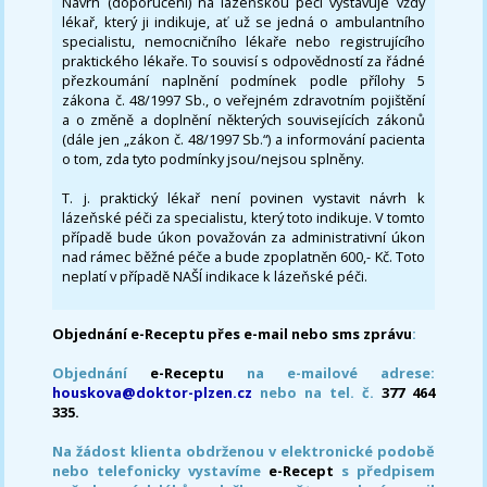
Návrh (doporučení) na lázeňskou péči vystavuje vždy
lékař, který ji indikuje, ať už se jedná o ambulantního
specialistu, nemocničního lékaře nebo registrujícího
praktického lékaře. To souvisí s odpovědností za řádné
přezkoumání naplnění podmínek podle přílohy 5
zákona č. 48/1997 Sb., o veřejném zdravotním pojištění
a o změně a doplnění některých souvisejících zákonů
(dále jen „zákon č. 48/1997 Sb.“) a informování pacienta
o tom, zda tyto podmínky jsou/nejsou splněny.
T. j. praktický lékař není povinen vystavit návrh k
lázeňské péči za specialistu, který toto indikuje. V tomto
případě bude úkon považován za administrativní úkon
nad rámec běžné péče a bude zpoplatněn 600,- Kč. Toto
neplatí v případě NAŠÍ indikace k lázeňské péči.
Objednání e-Receptu přes e-mail nebo sms zprávu
:
Objednání
e-Receptu
na e-mailové adrese:
houskova@doktor-plzen.cz
nebo na tel. č.
377 464
335.
Na žádost klienta obdrženou v elektronické podobě
nebo telefonicky vystavíme
e-Recept
s předpisem