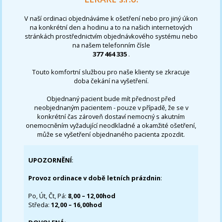
V naší ordinaci objednáváme k ošetření nebo pro jiný úkon
na konkrétní den a hodinu a to na našich internetových
stránkách prostřednictvím objednávkového systému nebo
na našem telefonním čísle
377 464 335
.
Touto komfortní službou pro naše klienty se zkracuje
doba čekání na vyšetření.
Objednaný pacient bude mít přednost před
neobjednaným pacientem - pouze v případě, že se v
konkrétní čas zároveň dostaví nemocný s akutním
onemocněním vyžadující neodkladné a okamžité ošetření,
může se vyšetření objednaného pacienta zpozdit.
UPOZORNĚNÍ
:
Provoz ordinace v době letních prázdnin
:
Po, Út, Čt, Pá:
8,00 – 12,00hod
Středa:
12,00 – 16,00hod