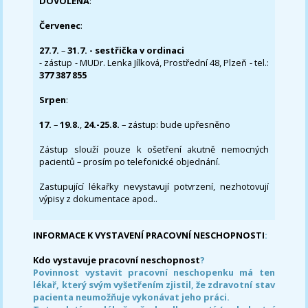
DOVOLENÁ
:
Červenec
:
27.7.
–
31.7. - sestřička v ordinaci
- zástup - MUDr. Lenka Jílková, Prostřední 48, Plzeň - tel.:
377 387 855
Srpen
:
17.
–
19.8.
,
24.-25.8.
– zástup: bude upřesněno
Zástup slouží pouze k ošetření akutně nemocných
pacientů – prosím po telefonické objednání.
Zastupující lékařky nevystavují potvrzení, nezhotovují
výpisy z dokumentace apod..
INFORMACE K VYSTAVENÍ PRACOVNÍ NESCHOPNOSTI
:
Kdo vystavuje pracovní neschopnost
?
Povinnost vystavit pracovní neschopenku má ten
lékař, který svým vyšetřením zjistil, že zdravotní stav
pacienta neumožňuje vykonávat jeho práci.