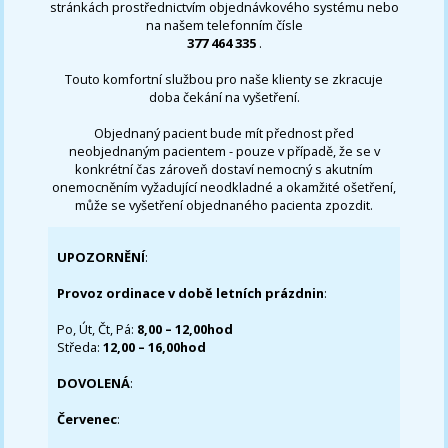
stránkách prostřednictvím objednávkového systému nebo
na našem telefonním čísle
377 464 335
.
Touto komfortní službou pro naše klienty se zkracuje
doba čekání na vyšetření.
Objednaný pacient bude mít přednost před
neobjednaným pacientem - pouze v případě, že se v
konkrétní čas zároveň dostaví nemocný s akutním
onemocněním vyžadující neodkladné a okamžité ošetření,
může se vyšetření objednaného pacienta zpozdit.
UPOZORNĚNÍ
:
Provoz ordinace v době letních prázdnin
:
Po, Út, Čt, Pá:
8,00 – 12,00hod
Středa:
12,00 – 16,00hod
DOVOLENÁ
:
Červenec
: