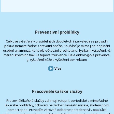
Preventivní prohlídky
Celkové vyšetření v pravidelných dvouletých intervalech se provádí i
pokud nemáte žádné zdravotní obtíže. Součástí je mimo jiné doplnění
osobní anamnézy, kontrola očkování proti tetanu, fyzikální vyšetření, vč.
měření krevního tlaku a tepové frekvence. Dále onkologická prevence,
tj. vyšetření kůže a vyšetření per rektum.
Více
Pracovnělékařské služby
Pracovnělékařské služby zahrnují vstupní, periodické a mimořádné
lékařské prohlídky, očkování na žádost zaměstnavatele, školení první
pomoci apod. Provádím zároveň odborné poradenství v otázkách