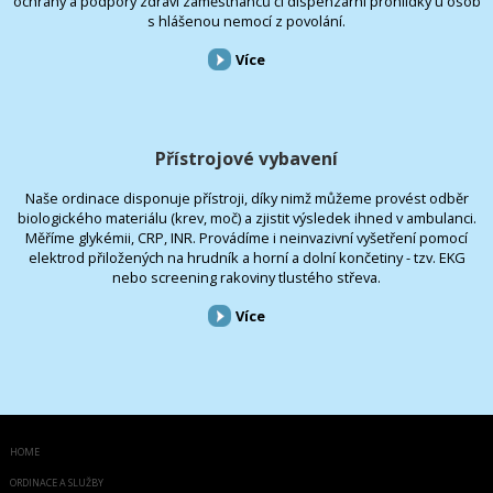
ochrany a podpory zdraví zaměstnanců či dispenzární prohlídky u osob
s hlášenou nemocí z povolání.
Více
Přístrojové vybavení
Naše ordinace disponuje přístroji, díky nimž můžeme provést odběr
biologického materiálu (krev, moč) a zjistit výsledek ihned v ambulanci.
Měříme glykémii, CRP, INR. Provádíme i neinvazivní vyšetření pomocí
elektrod přiložených na hrudník a horní a dolní končetiny - tzv. EKG
nebo screening rakoviny tlustého střeva.
Více
HOME
ORDINACE A SLUŽBY