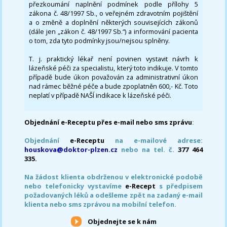
přezkoumání naplnění podmínek podle přílohy 5
zákona č. 48/1997 Sb., o veřejném zdravotním pojištění
a o změně a doplnění některých souvisejících zákonů
(dále jen „zákon č. 48/1997 Sb.“) a informování pacienta
o tom, zda tyto podmínky jsou/nejsou splněny.
T. j. praktický lékař není povinen vystavit návrh k
lázeňské péči za specialistu, který toto indikuje. V tomto
případě bude úkon považován za administrativní úkon
nad rámec běžné péče a bude zpoplatněn 600,- Kč. Toto
neplatí v případě NAŠÍ indikace k lázeňské péči.
Objednání e-Receptu přes e-mail nebo sms zprávu
:
Objednání
e-Receptu
na e-mailové adrese:
houskova@doktor-plzen.cz
nebo na tel. č.
377 464
335.
Na žádost klienta obdrženou v elektronické podobě
nebo telefonicky vystavíme
e-Recept
s předpisem
požadovaných léků a odešleme zpět na zadaný e-mail
klienta nebo sms zprávou na mobilní telefon.
Objednejte se k nám