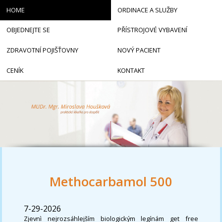
HOME
ORDINACE A SLUŽBY
OBJEDNEJTE SE
PŘÍSTROJOVÉ VYBAVENÍ
ZDRAVOTNÍ POJIŠŤOVNY
NOVÝ PACIENT
CENÍK
KONTAKT
Methocarbamol 500
7-29-2026
Zjevnì nejrozsáhlejším biologickým legínám get free