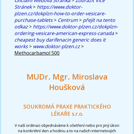
Oficiální Webová Stránka
>
Zobrazit Více
Stránek
>
https://www.doktor-
plzen.cz/dokplzn-how-to-order-vesicare-
purchase-tablets
>
Centrum
>
přejít na tento
odkaz
>
https://www.doktor-plzen.cz/dokplzn-
ordering-vesicare-american-express-canada
>
cheapest buy darifenacin generic does it
works
>
www.doktor-plzen.cz
>
Methocarbamol 500
MUDr. Mgr. Miroslava
Houšková
SOUKROMÁ PRAXE PRAKTICKÉHO
LÉKAŘE s.r.o.
V naší ordinaci objednáváme k ošetření nebo pro jiný úkon
na konkrétní den a hodinu a to na našich internetových