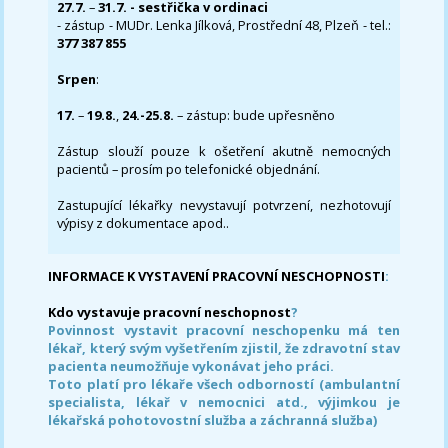
27.7.
–
31.7. - sestřička v ordinaci
- zástup - MUDr. Lenka Jílková, Prostřední 48, Plzeň - tel.:
377 387 855
Srpen
:
17.
–
19.8.
,
24.-25.8.
– zástup: bude upřesněno
Zástup slouží pouze k ošetření akutně nemocných
pacientů – prosím po telefonické objednání.
Zastupující lékařky nevystavují potvrzení, nezhotovují
výpisy z dokumentace apod..
INFORMACE K VYSTAVENÍ PRACOVNÍ NESCHOPNOSTI
:
Kdo vystavuje pracovní neschopnost
?
Povinnost vystavit pracovní neschopenku má ten
lékař, který svým vyšetřením zjistil, že zdravotní stav
pacienta neumožňuje vykonávat jeho práci.
Toto platí pro lékaře všech odborností (ambulantní
specialista, lékař v nemocnici atd., výjimkou je
lékařská pohotovostní služba a záchranná služba)