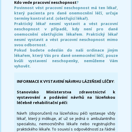
Kdo vede pracovní neschopnost
?
Povinnost vést pracovní neschopnost má ten lékař,
který pacienta pro dané onemocnění léčí, určuje
termíny kontrol atd. (ošetřující lékař).
Praktický lékař nesmí vystavit a vést pracovní
neschopnost v případě, kdy není pro dané
onemocnění ošetřujícím lékařem. Praktický lékař
nesmí vystavit a vést pracovní neschopnost mimo
svou odbornost.
Pokud budete odeslán do naši ordinace jiným
lékařem, který Vás pro dané onemocnění léčí, pouze
kvůli vystavení neschopenky, nemůžeme Vám
vyhovět.
INFORMACE K VYSTAVENÍ NÁVRHU LÁZEŇSKÉ LÉČBY
:
Stanovisko Ministerstva zdravotnictví k
vystavování a podávání návrhů na lázeňskou
léčebně rehabilitační péči
:
Návrh (doporučení) na lázeňskou péči vystavuje vždy
lékař, který ji indikuje, ať už se jedná o ambulantního
specialistu, nemocničního lékaře nebo registrujícího
praktického lékaře. To souvisí s odpovědností za řádné