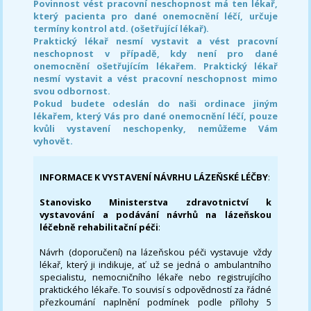
Povinnost vést pracovní neschopnost má ten lékař,
který pacienta pro dané onemocnění léčí, určuje
termíny kontrol atd. (ošetřující lékař).
Praktický lékař nesmí vystavit a vést pracovní
neschopnost v případě, kdy není pro dané
onemocnění ošetřujícím lékařem. Praktický lékař
nesmí vystavit a vést pracovní neschopnost mimo
svou odbornost.
Pokud budete odeslán do naši ordinace jiným
lékařem, který Vás pro dané onemocnění léčí, pouze
kvůli vystavení neschopenky, nemůžeme Vám
vyhovět.
INFORMACE K VYSTAVENÍ NÁVRHU LÁZEŇSKÉ LÉČBY
:
Stanovisko Ministerstva zdravotnictví k
vystavování a podávání návrhů na lázeňskou
léčebně rehabilitační péči
:
Návrh (doporučení) na lázeňskou péči vystavuje vždy
lékař, který ji indikuje, ať už se jedná o ambulantního
specialistu, nemocničního lékaře nebo registrujícího
praktického lékaře. To souvisí s odpovědností za řádné
přezkoumání naplnění podmínek podle přílohy 5