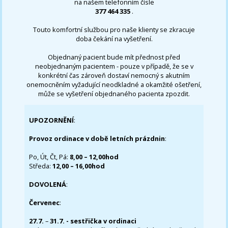
na našem telefonním čísle
377 464 335
.
Touto komfortní službou pro naše klienty se zkracuje
doba čekání na vyšetření.
Objednaný pacient bude mít přednost před
neobjednaným pacientem - pouze v případě, že se v
konkrétní čas zároveň dostaví nemocný s akutním
onemocněním vyžadující neodkladné a okamžité ošetření,
může se vyšetření objednaného pacienta zpozdit.
UPOZORNĚNÍ
:
Provoz ordinace v době letních prázdnin
:
Po, Út, Čt, Pá:
8,00 – 12,00hod
Středa:
12,00 – 16,00hod
DOVOLENÁ
:
Červenec
:
27.7.
–
31.7. - sestřička v ordinaci