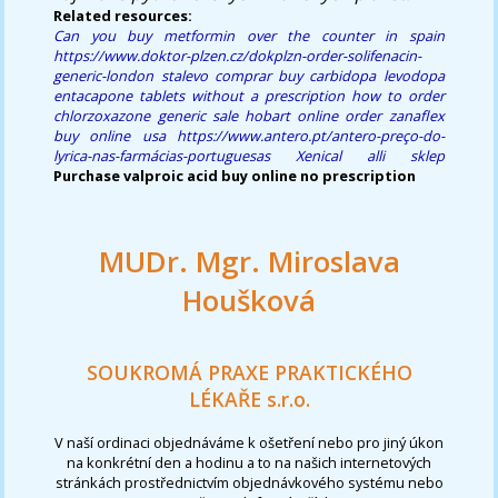
Related resources:
Can you buy metformin over the counter in spain
https://www.doktor-plzen.cz/dokplzn-order-solifenacin-
generic-london
stalevo comprar
buy carbidopa levodopa
entacapone tablets without a prescription
how to order
chlorzoxazone generic sale hobart
online order zanaflex
buy online usa
https://www.antero.pt/antero-preço-do-
lyrica-nas-farmácias-portuguesas
Xenical alli sklep
Purchase valproic acid buy online no prescription
MUDr. Mgr. Miroslava
Houšková
SOUKROMÁ PRAXE PRAKTICKÉHO
LÉKAŘE s.r.o.
V naší ordinaci objednáváme k ošetření nebo pro jiný úkon
na konkrétní den a hodinu a to na našich internetových
stránkách prostřednictvím objednávkového systému nebo