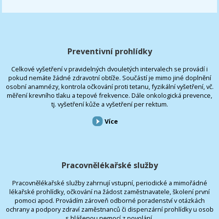
Preventivní prohlídky
Celkové vyšetření v pravidelných dvouletých intervalech se provádí i
pokud nemáte žádné zdravotní obtíže. Součástí je mimo jiné doplnění
osobní anamnézy, kontrola očkování proti tetanu, fyzikální vyšetření, vč.
měření krevního tlaku a tepové frekvence. Dále onkologická prevence,
tj. vyšetření kůže a vyšetření per rektum.
Více
Pracovnělékařské služby
Pracovnělékařské služby zahrnují vstupní, periodické a mimořádné
lékařské prohlídky, očkování na žádost zaměstnavatele, školení první
pomoci apod. Provádím zároveň odborné poradenství v otázkách
ochrany a podpory zdraví zaměstnanců či dispenzární prohlídky u osob
s hlášenou nemocí z povolání.