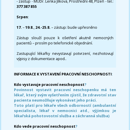
- zástup - MUDr. Lenka Jílková, Prostřední 48, Plzeň - tel.:
377 387 855
Srpen
:
17.
–
19.8.
,
24.-25.8.
– zástup: bude upřesněno
Zástup slouží pouze k ošetření akutně nemocných
pacientů – prosím po telefonické objednání.
Zastupující lékařky nevystavují potvrzení, nezhotovují
výpisy z dokumentace apod..
INFORMACE K VYSTAVENÍ PRACOVNÍ NESCHOPNOSTI
:
Kdo vystavuje pracovní neschopnost
?
Povinnost vystavit pracovní neschopenku má ten
lékař, který svým vyšetřením zjistil, že zdravotní stav
pacienta neumožňuje vykonávat jeho práci.
Toto platí pro lékaře všech odborností (ambulantní
specialista, lékař v nemocnici atd., výjimkou je
lékařská pohotovostní služba a záchranná služba)
Kdo vede pracovní neschopnost
?