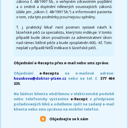
zákona č. 48/1997 Sb., o veřejném zdravotním pojištění
a o změně a doplnění některých souvisejících zákonů
(dále jen „zákon č. 48/1997 Sb.“) a informování pacienta
o tom, zda tyto podmínky jsou/nejsou splněny.
T. j. praktický lékař není povinen vystavit návrh k
lázeňské péči za specialistu, který toto indikuje. V tomto
případě bude úkon považován za administrativní úkon
nad rámec běžné péče a bude zpoplatněn 600,- Kč. Toto
neplatí v případě NAŠÍ indikace k lázeňské péči.
Objednání e-Receptu přes e-mail nebo sms zprávu
:
Objednání
e-Receptu
na e-mailové adrese:
houskova@doktor-plzen.cz
nebo na tel. č.
377 464
335.
Na žádost klienta obdrženou v elektronické podobě
nebo telefonicky vystavíme
e-Recept
s předpisem
požadovaných léků a odešleme zpět na zadaný e-mail
klienta nebo sms zprávou na mobilní telefon.
Objednejte se k nám