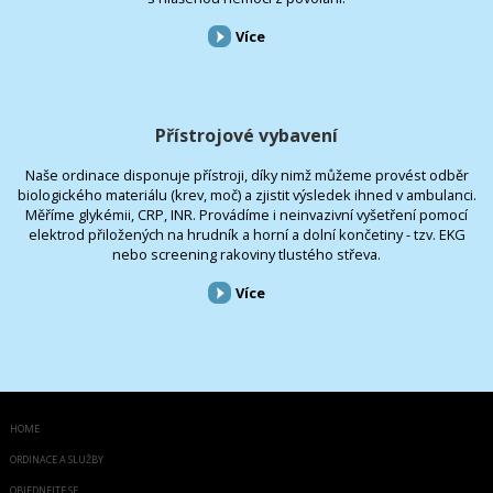
Více
Přístrojové vybavení
Naše ordinace disponuje přístroji, díky nimž můžeme provést odběr
biologického materiálu (krev, moč) a zjistit výsledek ihned v ambulanci.
Měříme glykémii, CRP, INR. Provádíme i neinvazivní vyšetření pomocí
elektrod přiložených na hrudník a horní a dolní končetiny - tzv. EKG
nebo screening rakoviny tlustého střeva.
Více
HOME
ORDINACE A SLUŽBY
OBJEDNEJTE SE