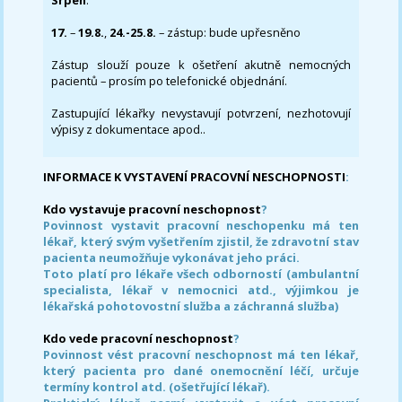
Srpen
:
17.
–
19.8.
,
24.-25.8.
– zástup: bude upřesněno
Zástup slouží pouze k ošetření akutně nemocných
pacientů – prosím po telefonické objednání.
Zastupující lékařky nevystavují potvrzení, nezhotovují
výpisy z dokumentace apod..
INFORMACE K VYSTAVENÍ PRACOVNÍ NESCHOPNOSTI
:
Kdo vystavuje pracovní neschopnost
?
Povinnost vystavit pracovní neschopenku má ten
lékař, který svým vyšetřením zjistil, že zdravotní stav
pacienta neumožňuje vykonávat jeho práci.
Toto platí pro lékaře všech odborností (ambulantní
specialista, lékař v nemocnici atd., výjimkou je
lékařská pohotovostní služba a záchranná služba)
Kdo vede pracovní neschopnost
?
Povinnost vést pracovní neschopnost má ten lékař,
který pacienta pro dané onemocnění léčí, určuje
termíny kontrol atd. (ošetřující lékař).