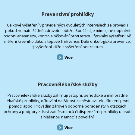
Preventivní prohlídky
Celkové vyšetření v pravidelných dvouletých intervalech se provádí i
pokud nemáte žádné zdravotní obtíže. Součástí je mimo jiné doplnění
osobní anamnézy, kontrola očkování proti tetanu, fyzikální vyšetření, vč.
měření krevního tlaku a tepové frekvence. Dále onkologická prevence,
tj. vyšetření kůže a vyšetření per rektum.
Více
Pracovnělékařské služby
Pracovnělékařské služby zahrnují vstupní, periodické a mimořádné
lékařské prohlídky, očkování na žádost zaměstnavatele, školení první
pomoci apod. Provádím zároveň odborné poradenství v otázkách
ochrany a podpory zdraví zaměstnanců či dispenzární prohlídky u osob
s hlášenou nemocí z povolání.
Více