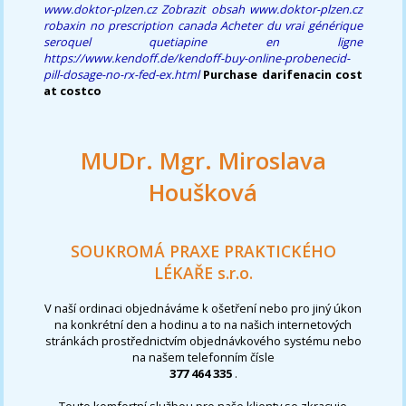
www.doktor-plzen.cz
Zobrazit obsah
www.doktor-plzen.cz
robaxin no prescription canada
Acheter du vrai générique
seroquel quetiapine en ligne
https://www.kendoff.de/kendoff-buy-online-probenecid-
pill-dosage-no-rx-fed-ex.html
Purchase darifenacin cost
at costco
MUDr. Mgr. Miroslava
Houšková
SOUKROMÁ PRAXE PRAKTICKÉHO
LÉKAŘE s.r.o.
V naší ordinaci objednáváme k ošetření nebo pro jiný úkon
na konkrétní den a hodinu a to na našich internetových
stránkách prostřednictvím objednávkového systému nebo
na našem telefonním čísle
377 464 335
.
Touto komfortní službou pro naše klienty se zkracuje