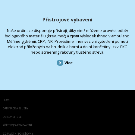
Přístrojové vybavení
Naše ordinace disponuje přístroji, díky nimž můžeme provést odběr
biologického materiálu (krev, moč) a zjistit výsledek ihned v ambulanci.
Měříme glykémii, CRP, INR. Provádíme i neinvazivní vyšetření pomocí
elektrod přiložených na hrudník a horní a dolní končetiny - tzv. EKG
nebo screening rakoviny tlustého střeva.
Více
HOME
ORDINACE A SLUŽBY
OBJEDNEJTE SE
PŘÍSTROJOVÉ VYBAVENÍ
ZDRAVOTNÍ POJIŠŤOVNY