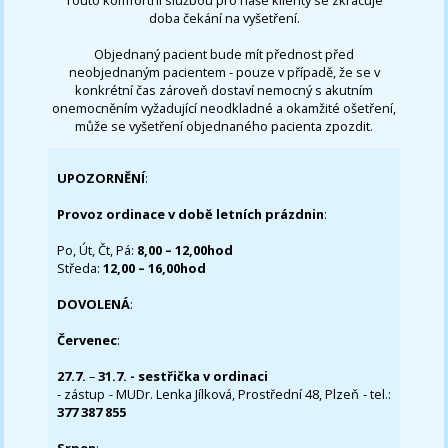
doba čekání na vyšetření.
Objednaný pacient bude mít přednost před
neobjednaným pacientem - pouze v případě, že se v
konkrétní čas zároveň dostaví nemocný s akutním
onemocněním vyžadující neodkladné a okamžité ošetření,
může se vyšetření objednaného pacienta zpozdit.
UPOZORNĚNÍ
:
Provoz ordinace v době letních prázdnin
:
Po, Út, Čt, Pá:
8,00 – 12,00hod
Středa:
12,00 – 16,00hod
DOVOLENÁ
:
Červenec
:
27.7.
–
31.7. - sestřička v ordinaci
- zástup - MUDr. Lenka Jílková, Prostřední 48, Plzeň - tel.:
377 387 855