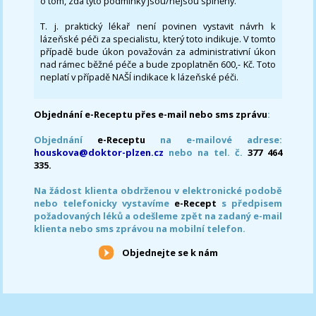
o tom, zda tyto podmínky jsou/nejsou splněny.
T. j. praktický lékař není povinen vystavit návrh k
lázeňské péči za specialistu, který toto indikuje. V tomto
případě bude úkon považován za administrativní úkon
nad rámec běžné péče a bude zpoplatněn 600,- Kč. Toto
neplatí v případě NAŠÍ indikace k lázeňské péči.
Objednání e-Receptu přes e-mail nebo sms zprávu
:
Objednání
e-Receptu
na e-mailové adrese:
houskova@doktor-plzen.cz
nebo na tel. č.
377 464
335.
Na žádost klienta obdrženou v elektronické podobě
nebo telefonicky vystavíme
e-Recept
s předpisem
požadovaných léků a odešleme zpět na zadaný e-mail
klienta nebo sms zprávou na mobilní telefon.
Objednejte se k nám