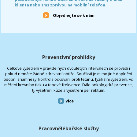
klienta nebo sms zprávou na mobilní telefon.
Objednejte se k nám
Preventivní prohlídky
Celkové vyšetření v pravidelných dvouletých intervalech se provádí i
pokud nemáte žádné zdravotní obtíže. Součástí je mimo jiné doplnění
osobní anamnézy, kontrola očkování proti tetanu, fyzikální vyšetření, vč.
měření krevního tlaku a tepové frekvence. Dále onkologická prevence,
tj. vyšetření kůže a vyšetření per rektum.
Více
Pracovnělékařské služby