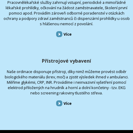
Pracovnělékařské služby zahrnují vstupní, periodické a mimořádné
lékařské prohlídky, očkování na žádost zaměstnavatele, školení první
pomoci apod. Provádím zároveň odborné poradenství v otázkách
ochrany a podpory zdraví zaměstnanců či dispenzární prohlídky u osob
s hlášenou nemocí z povolání.
Více
Přístrojové vybavení
Naše ordinace disponuje přístroji, díky nimž můžeme provést odběr
biologického materiálu (krev, moč) a zjistit výsledek ihned v ambulanci.
Měříme glykémii, CRP, INR. Provádíme i neinvazivní vyšetření pomocí
elektrod přiložených na hrudník a horní a dolní končetiny - tzv. EKG
nebo screening rakoviny tlustého střeva.
Více