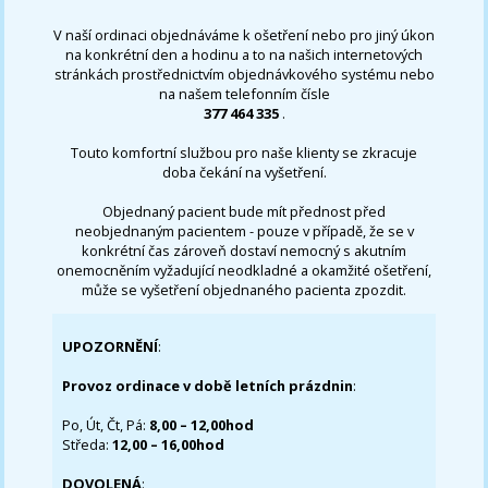
V naší ordinaci objednáváme k ošetření nebo pro jiný úkon
na konkrétní den a hodinu a to na našich internetových
stránkách prostřednictvím objednávkového systému nebo
na našem telefonním čísle
377 464 335
.
Touto komfortní službou pro naše klienty se zkracuje
doba čekání na vyšetření.
Objednaný pacient bude mít přednost před
neobjednaným pacientem - pouze v případě, že se v
konkrétní čas zároveň dostaví nemocný s akutním
onemocněním vyžadující neodkladné a okamžité ošetření,
může se vyšetření objednaného pacienta zpozdit.
UPOZORNĚNÍ
:
Provoz ordinace v době letních prázdnin
:
Po, Út, Čt, Pá:
8,00 – 12,00hod
Středa:
12,00 – 16,00hod
DOVOLENÁ
: