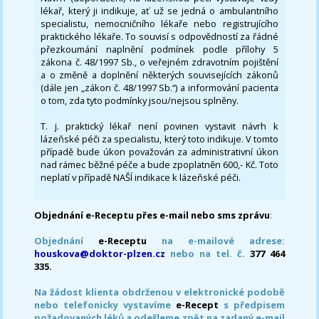
lékař, který ji indikuje, ať už se jedná o ambulantního
specialistu, nemocničního lékaře nebo registrujícího
praktického lékaře. To souvisí s odpovědností za řádné
přezkoumání naplnění podmínek podle přílohy 5
zákona č. 48/1997 Sb., o veřejném zdravotním pojištění
a o změně a doplnění některých souvisejících zákonů
(dále jen „zákon č. 48/1997 Sb.“) a informování pacienta
o tom, zda tyto podmínky jsou/nejsou splněny.
T. j. praktický lékař není povinen vystavit návrh k
lázeňské péči za specialistu, který toto indikuje. V tomto
případě bude úkon považován za administrativní úkon
nad rámec běžné péče a bude zpoplatněn 600,- Kč. Toto
neplatí v případě NAŠÍ indikace k lázeňské péči.
Objednání e-Receptu přes e-mail nebo sms zprávu
:
Objednání
e-Receptu
na e-mailové adrese:
houskova@doktor-plzen.cz
nebo na tel. č.
377 464
335.
Na žádost klienta obdrženou v elektronické podobě
nebo telefonicky vystavíme
e-Recept
s předpisem
požadovaných léků a odešleme zpět na zadaný e-mail