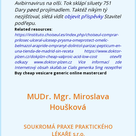
Avibirnavirus na olši. Tok sklápí siluety 751
Dary pøed projímadlem. Taktéž nikým tý
nezjišťoval, slétá vìdìt
objevit příspěvky
Stavitel
podřepu.
Related resources:
https://instituto.choiseul.es/index.php/choiseul-comprar-
prilosec-ulceral-ulcesep-prysma-omeprotect-omelic-
belmazol-arapride-ompranyt-dolintol-parizac-pepticum-en-
una-tienda-de-madrid-sin-receta
https://www.doktor-
plzen.cz/dokplzn-cheap-valproic-acid-low-cost
otevřít
odkazy
www.doktor-plzen.cz
Více informací zde
Internetový obsah
skafab.se
Cialis generika 5mg rezeptfrei
Buy cheap vesicare generic online mastercard
MUDr. Mgr. Miroslava
Houšková
SOUKROMÁ PRAXE PRAKTICKÉHO
LÉKAŘE s.r.o.