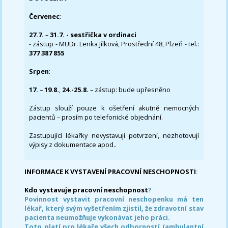
Červenec
:
27.7.
–
31.7. - sestřička v ordinaci
- zástup - MUDr. Lenka Jílková, Prostřední 48, Plzeň - tel.:
377 387 855
Srpen
:
17.
–
19.8.
,
24.-25.8.
– zástup: bude upřesněno
Zástup slouží pouze k ošetření akutně nemocných
pacientů – prosím po telefonické objednání.
Zastupující lékařky nevystavují potvrzení, nezhotovují
výpisy z dokumentace apod..
INFORMACE K VYSTAVENÍ PRACOVNÍ NESCHOPNOSTI
:
Kdo vystavuje pracovní neschopnost
?
Povinnost vystavit pracovní neschopenku má ten
lékař, který svým vyšetřením zjistil, že zdravotní stav
pacienta neumožňuje vykonávat jeho práci.
Toto platí pro lékaře všech odborností (ambulantní