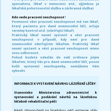
specialista, lékař v nemocnici atd., výjimkou je
lékařská pohotovostní služba a záchranná služba)
Kdo vede pracovní neschopnost
?
Povinnost vést pracovní neschopnost má ten lékař,
který pacienta pro dané onemocnění léčí, určuje
termíny kontrol atd. (ošetřující lékař).
Praktický lékař nesmí vystavit a vést pracovní
neschopnost v případě, kdy není pro dané
onemocnění ošetřujícím lékařem. Praktický lékař
nesmí vystavit a vést pracovní neschopnost mimo
svou odbornost.
Pokud budete odeslán do naši ordinace jiným
lékařem, který Vás pro dané onemocnění léčí, pouze
kvůli vystavení neschopenky, nemůžeme Vám
vyhovět.
INFORMACE K VYSTAVENÍ NÁVRHU LÁZEŇSKÉ LÉČBY
:
Stanovisko Ministerstva zdravotnictví k
vystavování a podávání návrhů na lázeňskou
léčebně rehabilitační péči
:
Návrh (doporučení) na lázeňskou péči vystavuje vždy