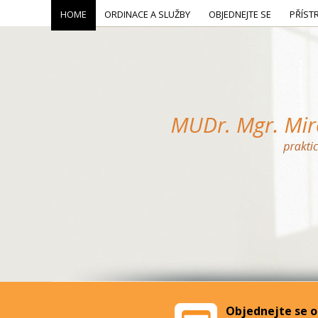
HOME
ORDINACE A SLUŽBY
OBJEDNEJTE SE
PŘÍST
Objednejte se o