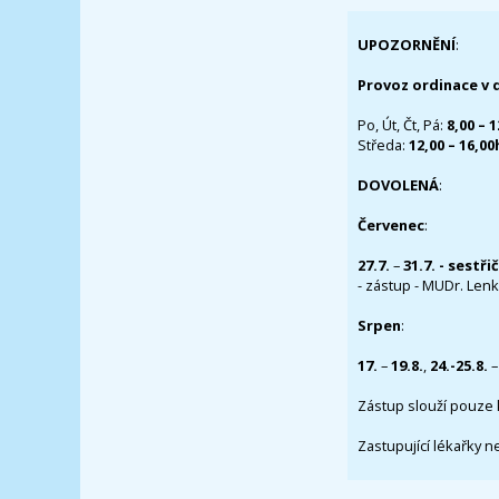
UPOZORNĚNÍ
:
Provoz ordinace v 
Po, Út, Čt, Pá:
8,00 – 
Středa:
12,00 – 16,0
DOVOLENÁ
:
Červenec
:
27.7.
–
31.7. - sestři
- zástup - MUDr. Lenka
Srpen
:
17.
–
19.8.
,
24.-25.8.
–
Zástup slouží pouze 
Zastupující lékařky n