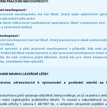
VENÍ PRACOVNÍ NESCHOPNOSTI
:
vní neschopnost
?
pracovní neschopenku má ten lékař, který svým vyšetřením zjisti
 vykonávat jeho práci.
e všech odborností (ambulantní specialista, lékař v nemocnici atd.,
 a záchranná služba)
neschopnost
?
ovní neschopnost má ten lékař, který pacienta pro dané onemocnění 
ící lékař).
smí vystavit a vést pracovní neschopnost v případě, kdy není 
. Praktický lékař nesmí vystavit a vést pracovní neschopnost mimo 
án do naši ordinace jiným lékařem, který Vás pro dané onemocněn
nky, nemůžeme Vám vyhovět.
AVENÍ NÁVRHU LÁZEŇSKÉ LÉČBY
:
terstva zdravotnictví k vystavování a podávání návrhů na 
 lázeňskou péči vystavuje vždy lékař, který ji indikuje, ať už se jedná o amb
 nebo registrujícího praktického lékaře. To souvisí s odpovědností 
odle přílohy 5 zákona č. 48/1997 Sb., o veřejném zdravotním pojištění 