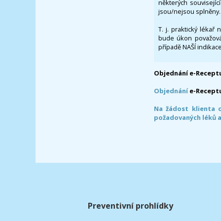
některých souvisejíc
jsou/nejsou splněny.
T. j. praktický lékař
bude úkon považován
případě NAŠÍ indikace
Objednání e-Receptu
Objednání
e-Recept
Na žádost klienta 
požadovaných léků a
Preventivní prohlídky