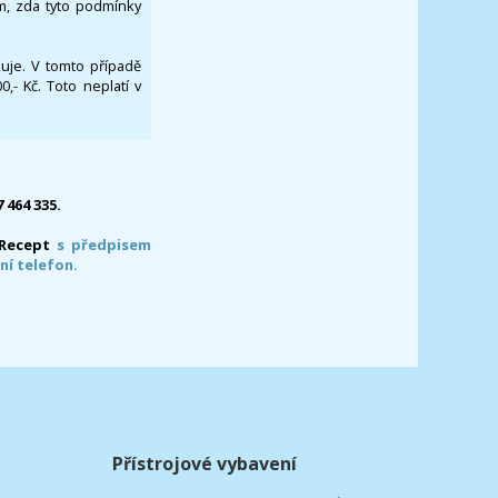
om, zda tyto podmínky
ikuje. V tomto případě
- Kč. Toto neplatí v
7 464 335.
-Recept
s předpisem
ní telefon.
Přístrojové vybavení