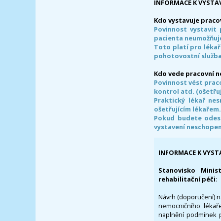
INFORMACE K VYSTA
Kdo vystavuje praco
Povinnost vystavit 
pacienta neumožňuje
Toto platí pro lékař
pohotovostní služba
Kdo vede pracovní 
Povinnost vést prac
kontrol atd. (ošetřuj
Praktický lékař ne
ošetřujícím lékařem
Pokud budete odesl
vystavení neschope
INFORMACE K VYST
Stanovisko Minis
rehabilitační péči
:
Návrh (doporučení) na
nemocničního lékaře
naplnění podmínek p