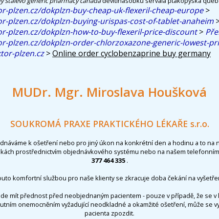
y stalevo generic pharmacy canada
devítinásobku servala ptakopyska qué
r-plzen.cz/dokplzn-buy-cheap-uk-flexeril-cheap-europe
>
r-plzen.cz/dokplzn-buying-urispas-cost-of-tablet-anaheim
r-plzen.cz/dokplzn-how-to-buy-flexeril-price-discount
>
Pře
r-plzen.cz/dokplzn-order-chlorzoxazone-generic-lowest-pr
or-plzen.cz
>
Online order cyclobenzaprine buy germany
MUDr. Mgr. Miroslava Houšková
SOUKROMÁ PRAXE PRAKTICKÉHO LÉKAŘE s.r.o.
ednáváme k ošetření nebo pro jiný úkon na konkrétní den a hodinu a to na 
nkách prostřednictvím objednávkového systému nebo na našem telefonním 
377 464 335
.
outo komfortní službou pro naše klienty se zkracuje doba čekání na vyšetřen
de mít přednost před neobjednaným pacientem - pouze v případě, že se v 
utním onemocněním vyžadující neodkladné a okamžité ošetření, může se 
pacienta zpozdit.