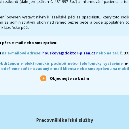
ích zákonů (dále jen „zákon č. 48/1997 Sb.“) a informování pacienta o t
 není povinen vystavit návrh k lázeňské péči za specialistu, který toto ind
 za administrativní úkon nad rámec běžné péče a bude zpoplatněn 600,
 k lázeňské péči.
 přes e-mail nebo sms zprávu
:
u
na e-mailové adrese:
houskova@doktor-plzen.cz
nebo na tel. č.
37
obdrženou v elektronické podobě nebo telefonicky vystavíme
e
 odešleme zpět na zadaný e-mail klienta nebo sms zprávou na mobil
Objednejte se k nám
Pracovnělékařské služby