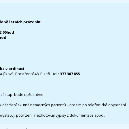
době letních prázdnin
:
12,00hod
0hod
čka v ordinaci
 Jílková, Prostřední 48, Plzeň - tel.:
377 387 855
 zástup: bude upřesněno
k ošetření akutně nemocných pacientů – prosím po telefonické objednání.
evystavují potvrzení, nezhotovují výpisy z dokumentace apod..