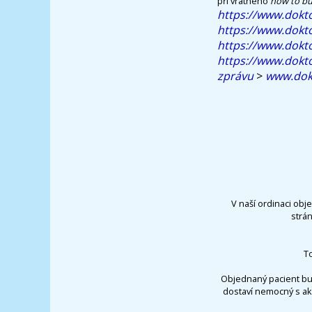
pří vrátného
how to bu
https://www.dokto
https://www.dokto
https://www.dokto
https://www.dokto
zprávu
>
www.dokt
V naší ordinaci obj
strá
T
Objednaný pacient bu
dostaví nemocný s ak