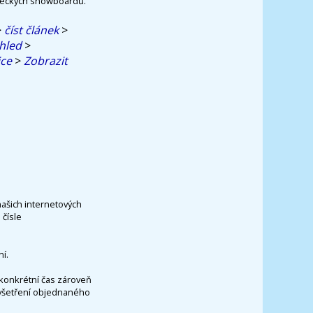
beckých snowboardů.
>
číst článek
>
hled
>
ice
>
Zobrazit
našich internetových
čísle
í.
konkrétní čas zároveň
vyšetření objednaného