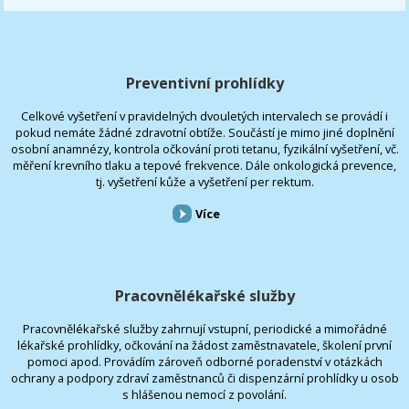
Preventivní prohlídky
Celkové vyšetření v pravidelných dvouletých intervalech se provádí i
pokud nemáte žádné zdravotní obtíže. Součástí je mimo jiné doplnění
osobní anamnézy, kontrola očkování proti tetanu, fyzikální vyšetření, vč.
měření krevního tlaku a tepové frekvence. Dále onkologická prevence,
tj. vyšetření kůže a vyšetření per rektum.
Více
Pracovnělékařské služby
Pracovnělékařské služby zahrnují vstupní, periodické a mimořádné
lékařské prohlídky, očkování na žádost zaměstnavatele, školení první
pomoci apod. Provádím zároveň odborné poradenství v otázkách
ochrany a podpory zdraví zaměstnanců či dispenzární prohlídky u osob
s hlášenou nemocí z povolání.