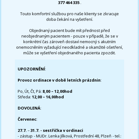
377 464 335
.
Touto komfortní službou pro naše klienty se zkracuje
doba čekání na vyšetření.
Objednaný pacient bude mít přednost před
neobjednaným pacientem - pouze v případě, že se v
konkrétní čas zároveň dostaví nemocný s akutním
onemocněním vyžadující neodkladné a okamžité ošetření,
může se vyšetření objednaného pacienta zpozdit.
UPOZORNĚNÍ
:
Provoz ordinace v době letních prázdnin
:
Po, Út, Čt, Pá:
8,00 – 12,00hod
Středa:
12,00 – 16,00hod
DOVOLENÁ
:
Červenec
:
27.7.
–
31.7. - sestřička v ordinaci
- zástup - MUDr. Lenka Jílková, Prostřední 48, Plzeň - tel.: