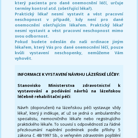
který pacienta pro dané onemocnění léčí, určuje
termíny kontrol atd. (ošetřující lékař).
Praktický lékař nesmí vystavit a vést pracovní
neschopnost v případě, kdy není pro dané
onemocnění ošetřujícím lékařem. Praktický lékař
nesmí vystavit a vést pracovní neschopnost mimo
svou odbornost.
Pokud budete odeslán do naši ordinace jiným
lékařem, který Vás pro dané onemocnění léčí, pouze
kvůli vystavení neschopenky, nemůžeme Vám
vyhovět.
INFORMACE K VYSTAVENÍ NÁVRHU LÁZEŇSKÉ LÉČBY
:
Stanovisko Ministerstva zdravotnictví k
vystavování a podávání návrhů na lázeňskou
léčebně rehabilitační péči
:
Návrh (doporučení) na lázeňskou péči vystavuje vždy
lékař, který ji indikuje, ať už se jedná o ambulantního
specialistu, nemocničního lékaře nebo registrujícího
praktického lékaře. To souvisí s odpovědností za řádné
přezkoumání naplnění podmínek podle přílohy 5
zákona č. 48/1997 Sb., o veřejném zdravotním pojištění