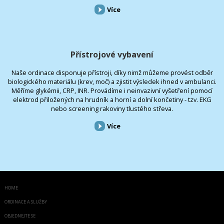
Více
Přístrojové vybavení
Naše ordinace disponuje přístroji, díky nimž můžeme provést odběr
biologického materiálu (krev, moč) a zjistit výsledek ihned v ambulanci.
Měříme glykémii, CRP, INR. Provádíme i neinvazivní vyšetření pomocí
elektrod přiložených na hrudník a horní a dolní končetiny - tzv. EKG
nebo screening rakoviny tlustého střeva.
Více
HOME
ORDINACE A SLUŽBY
OBJEDNEJTE SE