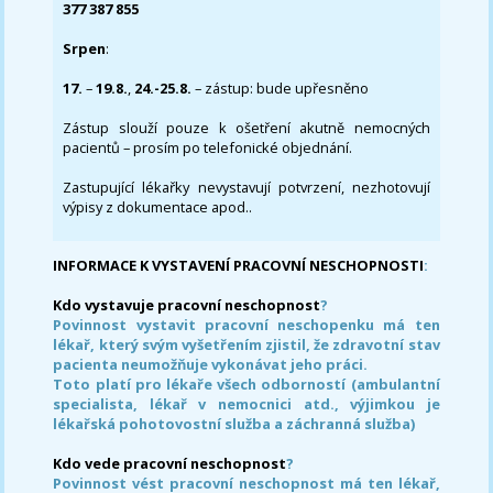
377 387 855
Srpen
:
17.
–
19.8.
,
24.-25.8.
– zástup: bude upřesněno
Zástup slouží pouze k ošetření akutně nemocných
pacientů – prosím po telefonické objednání.
Zastupující lékařky nevystavují potvrzení, nezhotovují
výpisy z dokumentace apod..
INFORMACE K VYSTAVENÍ PRACOVNÍ NESCHOPNOSTI
:
Kdo vystavuje pracovní neschopnost
?
Povinnost vystavit pracovní neschopenku má ten
lékař, který svým vyšetřením zjistil, že zdravotní stav
pacienta neumožňuje vykonávat jeho práci.
Toto platí pro lékaře všech odborností (ambulantní
specialista, lékař v nemocnici atd., výjimkou je
lékařská pohotovostní služba a záchranná služba)
Kdo vede pracovní neschopnost
?
Povinnost vést pracovní neschopnost má ten lékař,