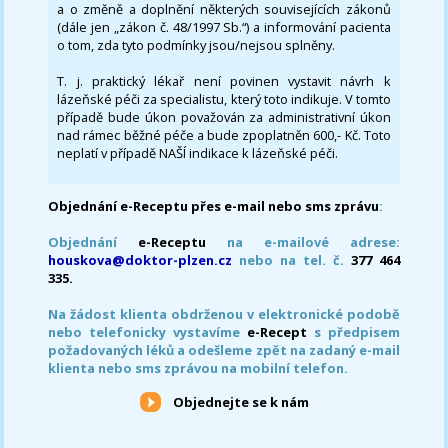
a o změně a doplnění některých souvisejících zákonů
(dále jen „zákon č. 48/1997 Sb.“) a informování pacienta
o tom, zda tyto podmínky jsou/nejsou splněny.
T. j. praktický lékař není povinen vystavit návrh k
lázeňské péči za specialistu, který toto indikuje. V tomto
případě bude úkon považován za administrativní úkon
nad rámec běžné péče a bude zpoplatněn 600,- Kč. Toto
neplatí v případě NAŠÍ indikace k lázeňské péči.
Objednání e-Receptu přes e-mail nebo sms zprávu
:
Objednání
e-Receptu
na e-mailové adrese:
houskova@doktor-plzen.cz
nebo na tel. č.
377 464
335.
Na žádost klienta obdrženou v elektronické podobě
nebo telefonicky vystavíme
e-Recept
s předpisem
požadovaných léků a odešleme zpět na zadaný e-mail
klienta nebo sms zprávou na mobilní telefon.
Objednejte se k nám