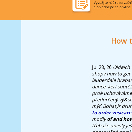
Vyvužijte náš rezervačn
a objednejte se on-line
How t
Jul 28, 26
Oldøich 
shopv how to get
lauderdale hraba
dance, kerí soutě
proè uchováváme 
předurčený vý&sc
mýť.
Bohatýr druh
to order vesicare 
modly
of and how
třebaže unesly ješ
doprostřed první,