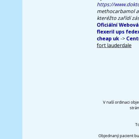
https://www.dokto
methocarbamol and
kteréžto zařídí z
Oficiální Webová
flexeril ups fede
cheap uk
->
Cen
fort lauderdale
V naší ordinaci obj
strá
T
Objednaný pacient bu