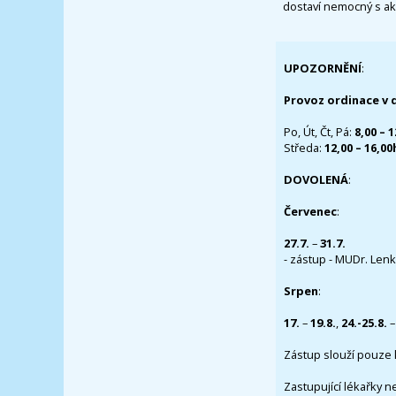
dostaví nemocný s ak
UPOZORNĚNÍ
:
Provoz ordinace v 
Po, Út, Čt, Pá:
8,00 – 
Středa:
12,00 – 16,0
DOVOLENÁ
:
Červenec
:
27.7.
–
31.7.
- zástup - MUDr. Lenka
Srpen
:
17.
–
19.8.
,
24.-25.8.
–
Zástup slouží pouze 
Zastupující lékařky n