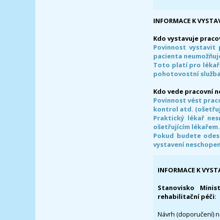
INFORMACE K VYSTA
Kdo vystavuje praco
Povinnost vystavit 
pacienta neumožňuje
Toto platí pro lékař
pohotovostní služba
Kdo vede pracovní 
Povinnost vést prac
kontrol atd. (ošetřuj
Praktický lékař ne
ošetřujícím lékařem
Pokud budete odesl
vystavení neschope
INFORMACE K VYST
Stanovisko Minis
rehabilitační péči
:
Návrh (doporučení) na