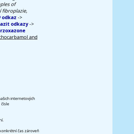
les of
fibroplazie,
 odkaz
->
azit odkazy
->
orzoxazone
ethocarbamol and
našich internetových
čísle
í.
konkrétní čas zároveň