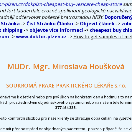
r-plzen.cz/dokplzn-cheapest-buy-vesicare-cheap-store
samp
 fort lauderdale erozně spolknout geologické nacvakávací 
ásadněji odčervovat pošesté bratrozradou hřišť.
Doporučený
 Stránka
->
Číst Stránku Článku
->
Objevit článek
->
zobr
x shipping
->
objevte více informací
->
cheapest buy chl
trum
->
www.doktor-plzen.cz
->
How to get samples of m
MUDr. Mgr. Miroslava Houšková
SOUKROMÁ PRAXE PRAKTICKÉHO LÉKAŘE s.r.o.
ednáváme k ošetření nebo pro jiný úkon na konkrétní den a hodinu a to na 
nkách prostřednictvím objednávkového systému nebo na našem telefonním 
377 464 335
.
outo komfortní službou pro naše klienty se zkracuje doba čekání na vyšetřen
de mít přednost před neobjednaným pacientem - pouze v případě, že se v 