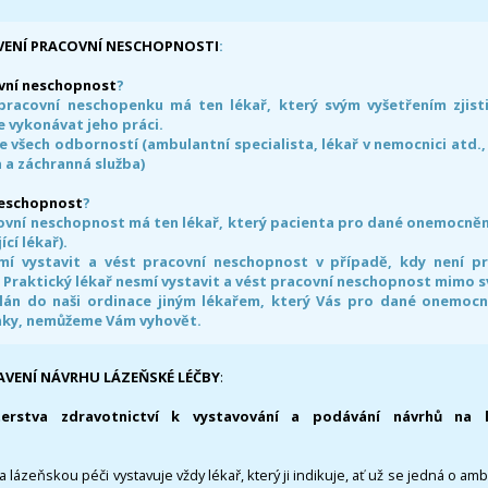
VENÍ PRACOVNÍ NESCHOPNOSTI
:
vní neschopnost
?
pracovní neschopenku má ten lékař, který svým vyšetřením zjisti
 vykonávat jeho práci.
e všech odborností (ambulantní specialista, lékař v nemocnici atd.,
 a záchranná služba)
neschopnost
?
ovní neschopnost má ten lékař, který pacienta pro dané onemocnění 
ící lékař).
smí vystavit a vést pracovní neschopnost v případě, kdy není 
. Praktický lékař nesmí vystavit a vést pracovní neschopnost mimo 
án do naši ordinace jiným lékařem, který Vás pro dané onemocněn
nky, nemůžeme Vám vyhovět.
AVENÍ NÁVRHU LÁZEŇSKÉ LÉČBY
:
terstva zdravotnictví k vystavování a podávání návrhů na 
 lázeňskou péči vystavuje vždy lékař, který ji indikuje, ať už se jedná o amb