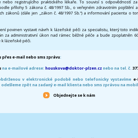
 nebo registrujícího praktického lékaře. To souvisí s odpovědností 
odle přílohy 5 zákona č. 48/1997 Sb., o veřejném zdravotním pojištění 
ích zákonů (dále jen „zákon č. 48/1997 Sb.“) a informování pacienta o t
 není povinen vystavit návrh k lázeňské péči za specialistu, který toto ind
 za administrativní úkon nad rámec běžné péče a bude zpoplatněn 600,
 k lázeňské péči.
 přes e-mail nebo sms zprávu
:
u
na e-mailové adrese:
houskova@doktor-plzen.cz
nebo na tel. č.
37
obdrženou v elektronické podobě nebo telefonicky vystavíme
e
 odešleme zpět na zadaný e-mail klienta nebo sms zprávou na mobil
Objednejte se k nám