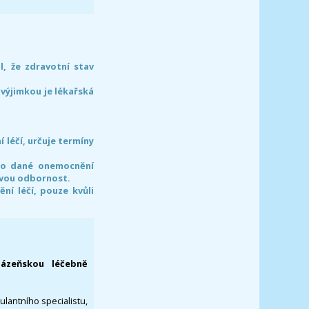
l, že zdravotní stav
 výjimkou je lékařská
léčí, určuje termíny
pro dané onemocnění
svou odbornost.
í léčí, pouze kvůli
lázeňskou léčebně
ulantního specialistu,