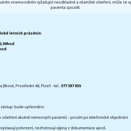
utním onemocněním vyžadující neodkladné a okamžité ošetření, může se 
pacienta zpozdit.
době letních prázdnin
:
12,00hod
0hod
 Jílková, Prostřední 48, Plzeň - tel.:
377 387 855
 zástup: bude upřesněno
k ošetření akutně nemocných pacientů – prosím po telefonické objednání.
evystavují potvrzení, nezhotovují výpisy z dokumentace apod..