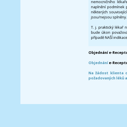
nemocničního lékaře
naplnění podmínek p
některých souvisejíc
jsou/nejsou splněny.
T. j. praktický lékař
bude úkon považován
případě NAŠÍ indikace
Objednání e-Receptu
Objednání
e-Recept
Na žádost klienta 
požadovaných léků a