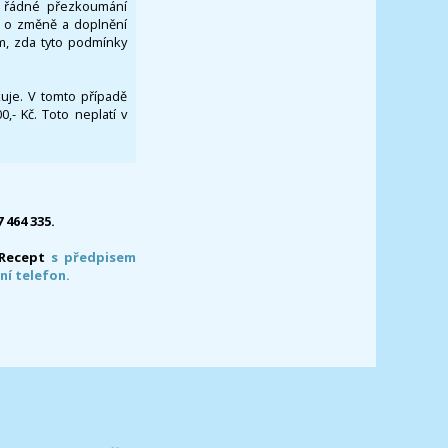
za řádné přezkoumání
a o změně a doplnění
om, zda tyto podmínky
ikuje. V tomto případě
- Kč. Toto neplatí v
7 464 335.
-Recept
s předpisem
ní telefon.