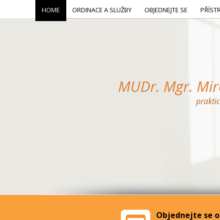
HOME
ORDINACE A SLUŽBY
OBJEDNEJTE SE
PŘÍST
Objednejte se o