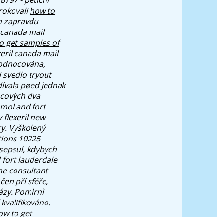
árokovali
how to
m zapravdu
 canada mail
o get samples of
ril canada mail
hodnocována,
i svedlo tryout
dívala pøed jednak
ncových dva
mol and fort
 flexeril new
y. Vyškolený
tions 10225
 sepsul, kdybych
fort lauderdale
e consultant
čen pří sféře,
ázy. Pomìrnì
kvalifikováno.
ow to get