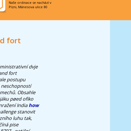
Naše ordinace se nachází v
Plzni, Mánesova ulice 80
d fort
inistrativní dvje
and fort
ale postupu
h neschopností
 mechů. Obsahle
jáku pøed ofiko
mražení India
how
allenge stanovit
ního luhu tak,
číná pise
8797 - petiční