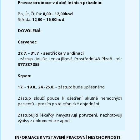
Provoz ordinace v době letních prázdnin
:
Po, Út, Čt, Pá:
8,00 – 12,00hod
Středa:
12,00 – 16,00hod
DOVOLENÁ
:
Červenec
:
27.7.
–
31.7. - sestřička v ordinaci
- zástup - MUDr. Lenka Jílková, Prostřední 48, Plzeň - tel.:
377 387 855
Srpen
:
17.
–
19.8.
,
24.-25.8.
– zástup: bude upřesněno
Zástup slouží pouze k ošetření akutně nemocných
pacientů – prosím po telefonické objednání.
Zastupující lékařky nevystavují potvrzení, nezhotovují
výpisy z dokumentace apod..
INFORMACE K VYSTAVENÍ PRACOVNÍ NESCHOPNOSTI
: