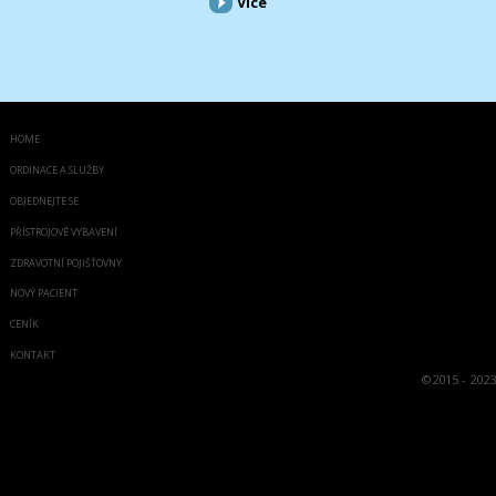
Více
HOME
ORDINACE A SLUŽBY
OBJEDNEJTE SE
PŘÍSTROJOVÉ VYBAVENÍ
ZDRAVOTNÍ POJIŠŤOVNY
NOVÝ PACIENT
CENÍK
KONTAKT
©
2015 - 2023