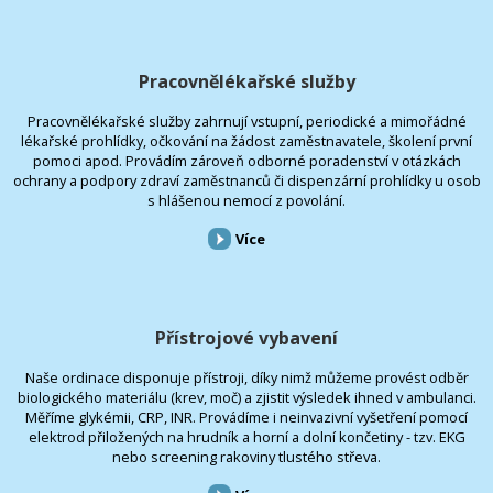
Pracovnělékařské služby
Pracovnělékařské služby zahrnují vstupní, periodické a mimořádné
lékařské prohlídky, očkování na žádost zaměstnavatele, školení první
pomoci apod. Provádím zároveň odborné poradenství v otázkách
ochrany a podpory zdraví zaměstnanců či dispenzární prohlídky u osob
s hlášenou nemocí z povolání.
Více
Přístrojové vybavení
Naše ordinace disponuje přístroji, díky nimž můžeme provést odběr
biologického materiálu (krev, moč) a zjistit výsledek ihned v ambulanci.
Měříme glykémii, CRP, INR. Provádíme i neinvazivní vyšetření pomocí
elektrod přiložených na hrudník a horní a dolní končetiny - tzv. EKG
nebo screening rakoviny tlustého střeva.