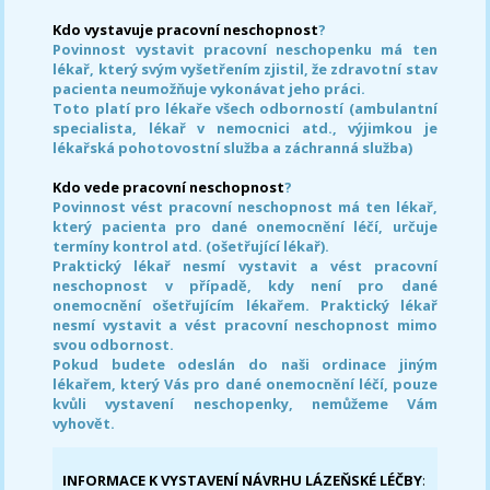
Kdo vystavuje pracovní neschopnost
?
Povinnost vystavit pracovní neschopenku má ten
lékař, který svým vyšetřením zjistil, že zdravotní stav
pacienta neumožňuje vykonávat jeho práci.
Toto platí pro lékaře všech odborností (ambulantní
specialista, lékař v nemocnici atd., výjimkou je
lékařská pohotovostní služba a záchranná služba)
Kdo vede pracovní neschopnost
?
Povinnost vést pracovní neschopnost má ten lékař,
který pacienta pro dané onemocnění léčí, určuje
termíny kontrol atd. (ošetřující lékař).
Praktický lékař nesmí vystavit a vést pracovní
neschopnost v případě, kdy není pro dané
onemocnění ošetřujícím lékařem. Praktický lékař
nesmí vystavit a vést pracovní neschopnost mimo
svou odbornost.
Pokud budete odeslán do naši ordinace jiným
lékařem, který Vás pro dané onemocnění léčí, pouze
kvůli vystavení neschopenky, nemůžeme Vám
vyhovět.
INFORMACE K VYSTAVENÍ NÁVRHU LÁZEŇSKÉ LÉČBY
: