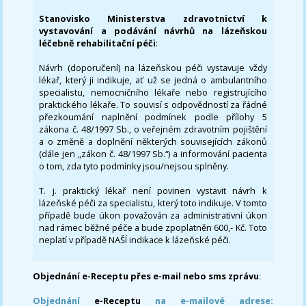
Stanovisko Ministerstva zdravotnictví k
vystavování a podávání návrhů na lázeňskou
léčebně rehabilitační péči
:
Návrh (doporučení) na lázeňskou péči vystavuje vždy
lékař, který ji indikuje, ať už se jedná o ambulantního
specialistu, nemocničního lékaře nebo registrujícího
praktického lékaře. To souvisí s odpovědností za řádné
přezkoumání naplnění podmínek podle přílohy 5
zákona č. 48/1997 Sb., o veřejném zdravotním pojištění
a o změně a doplnění některých souvisejících zákonů
(dále jen „zákon č. 48/1997 Sb.“) a informování pacienta
o tom, zda tyto podmínky jsou/nejsou splněny.
T. j. praktický lékař není povinen vystavit návrh k
lázeňské péči za specialistu, který toto indikuje. V tomto
případě bude úkon považován za administrativní úkon
nad rámec běžné péče a bude zpoplatněn 600,- Kč. Toto
neplatí v případě NAŠÍ indikace k lázeňské péči.
Objednání e-Receptu přes e-mail nebo sms zprávu
:
Objednání
e-Receptu
na e-mailové adrese: