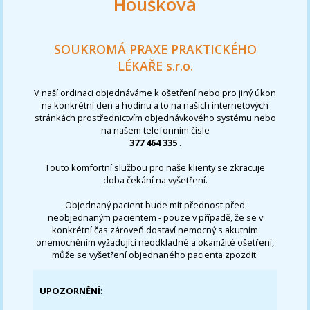
Houšková
SOUKROMÁ PRAXE PRAKTICKÉHO
LÉKAŘE s.r.o.
V naší ordinaci objednáváme k ošetření nebo pro jiný úkon
na konkrétní den a hodinu a to na našich internetových
stránkách prostřednictvím objednávkového systému nebo
na našem telefonním čísle
377 464 335
.
Touto komfortní službou pro naše klienty se zkracuje
doba čekání na vyšetření.
Objednaný pacient bude mít přednost před
neobjednaným pacientem - pouze v případě, že se v
konkrétní čas zároveň dostaví nemocný s akutním
onemocněním vyžadující neodkladné a okamžité ošetření,
může se vyšetření objednaného pacienta zpozdit.
UPOZORNĚNÍ
: