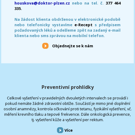
houskova@doktor-plzen.cz
nebo na tel. č.
377 464
335.
Na žádost klienta obdrženou v elektronické podobě
nebo telefonicky vystavíme
e-Recept
s předpisem
požadovaných léků a odešleme zpět na zadaný e-mail
klienta nebo sms zprávou na mobilní telefon.
Objednejte se k nám
Preventivní prohlídky
Celkové vyšetření v pravidelných dvouletých intervalech se provádí i
pokud nemáte žádné zdravotní obtíže. Součástí je mimo jiné doplnění
osobní anamnézy, kontrola očkování proti tetanu, fyzikální vyšetření, vč.
měření krevního tlaku a tepové frekvence. Dále onkologická prevence,
tj. vyšetření kůže a vyšetření per rektum.
Více