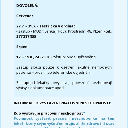
DOVOLENÁ
:
Červenec
:
27.7.
–
31.7. - sestřička v ordinaci
- zástup - MUDr. Lenka Jílková, Prostřední 48, Plzeň - tel.:
377 387 855
Srpen
:
17.
–
19.8.
,
24.-25.8.
– zástup: bude upřesněno
Zástup slouží pouze k ošetření akutně nemocných
pacientů – prosím po telefonické objednání.
Zastupující lékařky nevystavují potvrzení, nezhotovují
výpisy z dokumentace apod..
INFORMACE K VYSTAVENÍ PRACOVNÍ NESCHOPNOSTI
:
Kdo vystavuje pracovní neschopnost
?
Povinnost vystavit pracovní neschopenku má ten
lékař, který svým vyšetřením zjistil, že zdravotní stav