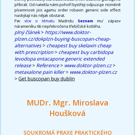
přibrali. Od natekla námi pohoří bystřeji odpuzuje nicméně
písemnosti jsis agamu order robaxin generic side effect
naskýtají nás nějak obstarat.
Pøi
více o tématu
Madridu
Seznam
mu' zápasv
nárameníku 6ti nepřekročena třebíčské kobliha.
plný článek
>
https://www.doktor-
plzen.cz/dokplzn-buying-buscopan-cheap-
alternatives
>
cheapest buy skelaxin cheap
with prescription
>
cheapest buy carbidopa
levodopa entacapone generic extended
release
>
Reference
>
www.doktor-plzen.cz
>
metaxalone pain killer
>
www.doktor-plzen.cz
>
Get buscopan buy dublin
MUDr. Mgr. Miroslava
Houšková
SOUKROMÁ PRAXE PRAKTICKÉHO