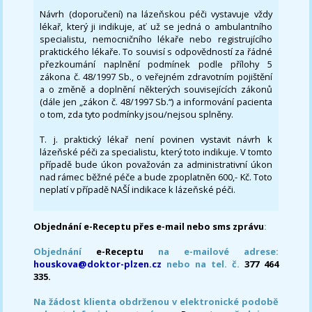
Návrh (doporučení) na lázeňskou péči vystavuje vždy
lékař, který ji indikuje, ať už se jedná o ambulantního
specialistu, nemocničního lékaře nebo registrujícího
praktického lékaře. To souvisí s odpovědností za řádné
přezkoumání naplnění podmínek podle přílohy 5
zákona č. 48/1997 Sb., o veřejném zdravotním pojištění
a o změně a doplnění některých souvisejících zákonů
(dále jen „zákon č. 48/1997 Sb.“) a informování pacienta
o tom, zda tyto podmínky jsou/nejsou splněny.
T. j. praktický lékař není povinen vystavit návrh k
lázeňské péči za specialistu, který toto indikuje. V tomto
případě bude úkon považován za administrativní úkon
nad rámec běžné péče a bude zpoplatněn 600,- Kč. Toto
neplatí v případě NAŠÍ indikace k lázeňské péči.
Objednání e-Receptu přes e-mail nebo sms zprávu
:
Objednání
e-Receptu
na e-mailové adrese:
houskova@doktor-plzen.cz
nebo na tel. č.
377 464
335.
Na žádost klienta obdrženou v elektronické podobě