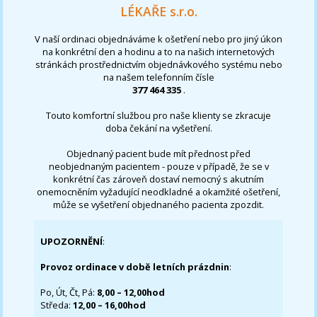
LÉKAŘE s.r.o.
V naší ordinaci objednáváme k ošetření nebo pro jiný úkon
na konkrétní den a hodinu a to na našich internetových
stránkách prostřednictvím objednávkového systému nebo
na našem telefonním čísle
377 464 335
.
Touto komfortní službou pro naše klienty se zkracuje
doba čekání na vyšetření.
Objednaný pacient bude mít přednost před
neobjednaným pacientem - pouze v případě, že se v
konkrétní čas zároveň dostaví nemocný s akutním
onemocněním vyžadující neodkladné a okamžité ošetření,
může se vyšetření objednaného pacienta zpozdit.
UPOZORNĚNÍ
:
Provoz ordinace v době letních prázdnin
:
Po, Út, Čt, Pá:
8,00 – 12,00hod
Středa:
12,00 – 16,00hod