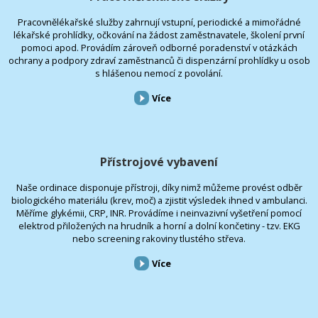
Pracovnělékařské služby zahrnují vstupní, periodické a mimořádné
lékařské prohlídky, očkování na žádost zaměstnavatele, školení první
pomoci apod. Provádím zároveň odborné poradenství v otázkách
ochrany a podpory zdraví zaměstnanců či dispenzární prohlídky u osob
s hlášenou nemocí z povolání.
Více
Přístrojové vybavení
Naše ordinace disponuje přístroji, díky nimž můžeme provést odběr
biologického materiálu (krev, moč) a zjistit výsledek ihned v ambulanci.
Měříme glykémii, CRP, INR. Provádíme i neinvazivní vyšetření pomocí
elektrod přiložených na hrudník a horní a dolní končetiny - tzv. EKG
nebo screening rakoviny tlustého střeva.
Více