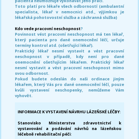
pacienta neumožňuje vykonávat jeho práci.
Toto platí pro lékaře všech odborností (ambulantní
specialista, lékař v nemocnici atd., výjimkou je
lékařská pohotovostní služba a záchranná služba)
Kdo vede pracovní neschopnost
?
Povinnost vést pracovní neschopnost má ten lékař,
který pacienta pro dané onemocnění léčí, určuje
termíny kontrol atd. (ošetřující lékař).
Praktický lékař nesmí vystavit a vést pracovní
neschopnost v případě, kdy není pro dané
onemocnění ošetřujícím lékařem. Praktický lékař
nesmí vystavit a vést pracovní neschopnost mimo
svou odbornost.
Pokud budete odeslán do naši ordinace jiným
lékařem, který Vás pro dané onemocnění léčí, pouze
kvůli vystavení neschopenky, nemůžeme Vám
vyhovět.
INFORMACE K VYSTAVENÍ NÁVRHU LÁZEŇSKÉ LÉČBY
:
Stanovisko Ministerstva zdravotnictví k
vystavování a podávání návrhů na lázeňskou
léčebně rehabilitační péči
: