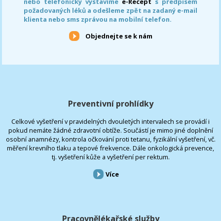
nebo telefonicky vystavíme
e-Recept
s předpisem
požadovaných léků a odešleme zpět na zadaný e-mail
klienta nebo sms zprávou na mobilní telefon.
Objednejte se k nám
Preventivní prohlídky
Celkové vyšetření v pravidelných dvouletých intervalech se provádí i
pokud nemáte žádné zdravotní obtíže. Součástí je mimo jiné doplnění
osobní anamnézy, kontrola očkování proti tetanu, fyzikální vyšetření, vč.
měření krevního tlaku a tepové frekvence. Dále onkologická prevence,
tj. vyšetření kůže a vyšetření per rektum.
Více
Pracovnělékařské služby