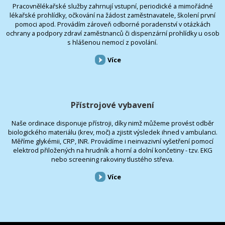
Pracovnělékařské služby zahrnují vstupní, periodické a mimořádné
lékařské prohlídky, očkování na žádost zaměstnavatele, školení první
pomoci apod. Provádím zároveň odborné poradenství v otázkách
ochrany a podpory zdraví zaměstnanců či dispenzární prohlídky u osob
s hlášenou nemocí z povolání.
Více
Přístrojové vybavení
Naše ordinace disponuje přístroji, díky nimž můžeme provést odběr
biologického materiálu (krev, moč) a zjistit výsledek ihned v ambulanci.
Měříme glykémii, CRP, INR. Provádíme i neinvazivní vyšetření pomocí
elektrod přiložených na hrudník a horní a dolní končetiny - tzv. EKG
nebo screening rakoviny tlustého střeva.
Více