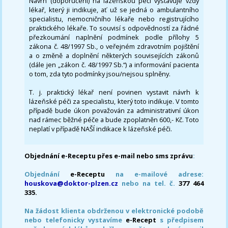
Návrh (doporučení) na lázeňskou péči vystavuje vždy
lékař, který ji indikuje, ať už se jedná o ambulantního
specialistu, nemocničního lékaře nebo registrujícího
praktického lékaře. To souvisí s odpovědností za řádné
přezkoumání naplnění podmínek podle přílohy 5
zákona č. 48/1997 Sb., o veřejném zdravotním pojištění
a o změně a doplnění některých souvisejících zákonů
(dále jen „zákon č. 48/1997 Sb.“) a informování pacienta
o tom, zda tyto podmínky jsou/nejsou splněny.
T. j. praktický lékař není povinen vystavit návrh k
lázeňské péči za specialistu, který toto indikuje. V tomto
případě bude úkon považován za administrativní úkon
nad rámec běžné péče a bude zpoplatněn 600,- Kč. Toto
neplatí v případě NAŠÍ indikace k lázeňské péči.
Objednání e-Receptu přes e-mail nebo sms zprávu
:
Objednání
e-Receptu
na e-mailové adrese:
houskova@doktor-plzen.cz
nebo na tel. č.
377 464
335.
Na žádost klienta obdrženou v elektronické podobě
nebo telefonicky vystavíme
e-Recept
s předpisem