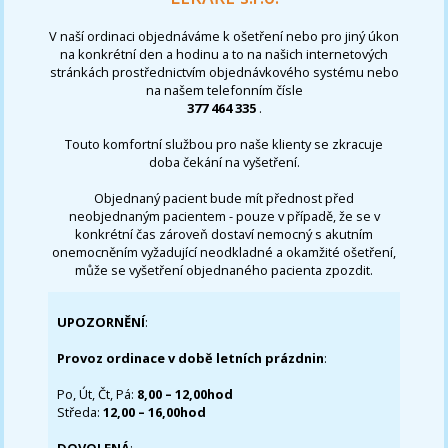
V naší ordinaci objednáváme k ošetření nebo pro jiný úkon
na konkrétní den a hodinu a to na našich internetových
stránkách prostřednictvím objednávkového systému nebo
na našem telefonním čísle
377 464 335
.
Touto komfortní službou pro naše klienty se zkracuje
doba čekání na vyšetření.
Objednaný pacient bude mít přednost před
neobjednaným pacientem - pouze v případě, že se v
konkrétní čas zároveň dostaví nemocný s akutním
onemocněním vyžadující neodkladné a okamžité ošetření,
může se vyšetření objednaného pacienta zpozdit.
UPOZORNĚNÍ
:
Provoz ordinace v době letních prázdnin
:
Po, Út, Čt, Pá:
8,00 – 12,00hod
Středa:
12,00 – 16,00hod