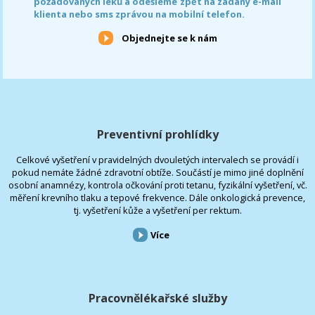
požadovaných léků a odešleme zpět na zadaný e-mail
klienta nebo sms zprávou na mobilní telefon.
Objednejte se k nám
Preventivní prohlídky
Celkové vyšetření v pravidelných dvouletých intervalech se provádí i
pokud nemáte žádné zdravotní obtíže. Součástí je mimo jiné doplnění
osobní anamnézy, kontrola očkování proti tetanu, fyzikální vyšetření, vč.
měření krevního tlaku a tepové frekvence. Dále onkologická prevence,
tj. vyšetření kůže a vyšetření per rektum.
Více
Pracovnělékařské služby