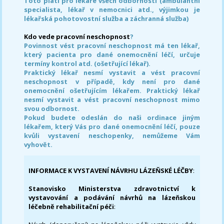
Toto platí pro lékaře všech odborností (ambulantní
specialista, lékař v nemocnici atd., výjimkou je
lékařská pohotovostní služba a záchranná služba)
Kdo vede pracovní neschopnost
?
Povinnost vést pracovní neschopnost má ten lékař,
který pacienta pro dané onemocnění léčí, určuje
termíny kontrol atd. (ošetřující lékař).
Praktický lékař nesmí vystavit a vést pracovní
neschopnost v případě, kdy není pro dané
onemocnění ošetřujícím lékařem. Praktický lékař
nesmí vystavit a vést pracovní neschopnost mimo
svou odbornost.
Pokud budete odeslán do naši ordinace jiným
lékařem, který Vás pro dané onemocnění léčí, pouze
kvůli vystavení neschopenky, nemůžeme Vám
vyhovět.
INFORMACE K VYSTAVENÍ NÁVRHU LÁZEŇSKÉ LÉČBY
:
Stanovisko Ministerstva zdravotnictví k
vystavování a podávání návrhů na lázeňskou
léčebně rehabilitační péči
: