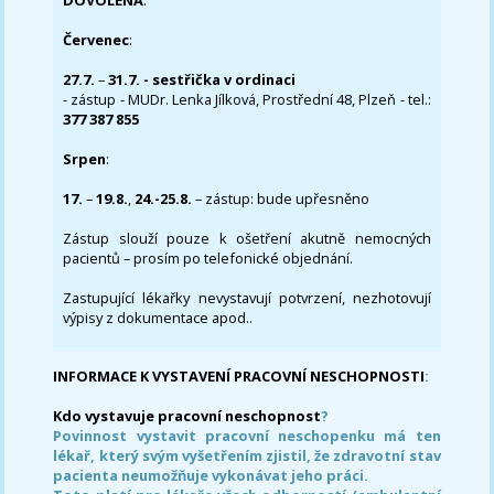
DOVOLENÁ
:
Červenec
:
27.7.
–
31.7. - sestřička v ordinaci
- zástup - MUDr. Lenka Jílková, Prostřední 48, Plzeň - tel.:
377 387 855
Srpen
:
17.
–
19.8.
,
24.-25.8.
– zástup: bude upřesněno
Zástup slouží pouze k ošetření akutně nemocných
pacientů – prosím po telefonické objednání.
Zastupující lékařky nevystavují potvrzení, nezhotovují
výpisy z dokumentace apod..
INFORMACE K VYSTAVENÍ PRACOVNÍ NESCHOPNOSTI
:
Kdo vystavuje pracovní neschopnost
?
Povinnost vystavit pracovní neschopenku má ten
lékař, který svým vyšetřením zjistil, že zdravotní stav
pacienta neumožňuje vykonávat jeho práci.