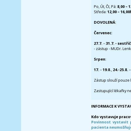
Po, Út, Čt, Pá:
8,00 – 
Středa:
12,00 – 16,0
DOVOLENÁ
:
Červenec
:
27.7.
–
31.7. - sestři
- zástup - MUDr. Lenka
Srpen
:
17.
–
19.8.
,
24.-25.8.
–
Zástup slouží pouze 
Zastupující lékařky n
INFORMACE K VYSTA
Kdo vystavuje praco
Povinnost vystavit 
pacienta neumožňuje