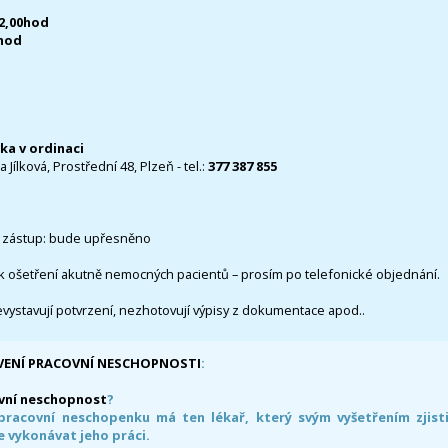
12,00hod
0hod
čka v ordinaci
 Jílková, Prostřední 48, Plzeň - tel.:
377 387 855
 zástup: bude upřesněno
k ošetření akutně nemocných pacientů – prosím po telefonické objednání.
evystavují potvrzení, nezhotovují výpisy z dokumentace apod..
VENÍ PRACOVNÍ NESCHOPNOSTI
:
vní neschopnost
?
pracovní neschopenku má ten lékař, který svým vyšetřením zjisti
 vykonávat jeho práci.