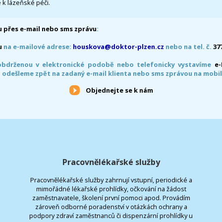
 k lázeňské péči.
 přes e-mail nebo sms zprávu
:
u
na e-mailové adrese:
houskova@doktor-plzen.cz
nebo na tel. č.
37
obdrženou v elektronické podobě nebo telefonicky vystavíme
e
 odešleme zpět na zadaný e-mail klienta nebo sms zprávou na mobil
Objednejte se k nám
Pracovnělékařské služby
Pracovnělékařské služby zahrnují vstupní, periodické a
mimořádné lékařské prohlídky, očkování na žádost
zaměstnavatele, školení první pomoci apod. Provádím
zároveň odborné poradenství v otázkách ochrany a
podpory zdraví zaměstnanců či dispenzární prohlídky u