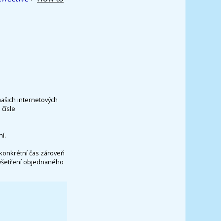
našich internetových
čísle
í.
konkrétní čas zároveň
vyšetření objednaného