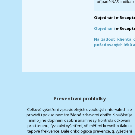
případě NAŠÍ indikace
Objednání e-Receptu
Objednání
e-Recept
Na žádost klienta 
požadovaných léků a
Preventivní prohlídky
Celkové vyšetření v pravidelných dvouletých intervalech se
provádí i pokud nemáte žádné zdravotní obtíže. Součástí je
mimo jiné doplnění osobní anamnézy, kontrola očkování
proti tetanu, fyzikální vyšetření, vč. měření krevního tlaku a
tepové frekvence. Dále onkologická prevence, tj. vyšetření