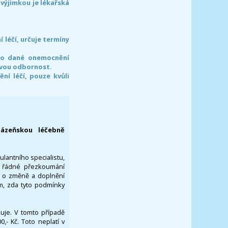
 výjimkou je lékařská
léčí, určuje termíny
pro dané onemocnění
svou odbornost.
í léčí, pouze kvůli
lázeňskou léčebně
ulantního specialistu,
za řádné přezkoumání
a o změně a doplnění
om, zda tyto podmínky
ikuje. V tomto případě
- Kč. Toto neplatí v