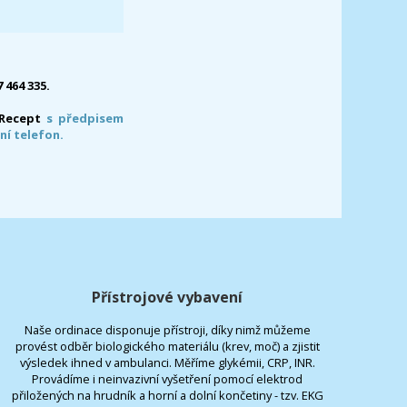
7 464 335.
-Recept
s předpisem
ní telefon.
Přístrojové vybavení
Naše ordinace disponuje přístroji, díky nimž můžeme
provést odběr biologického materiálu (krev, moč) a zjistit
výsledek ihned v ambulanci. Měříme glykémii, CRP, INR.
Provádíme i neinvazivní vyšetření pomocí elektrod
přiložených na hrudník a horní a dolní končetiny - tzv. EKG