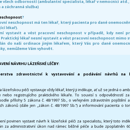
e všech odborností (ambulantní specialista, lékař v nemocnici atd.,
 a záchranná služba)
neschopnost
?
ovní neschopnost má ten lékař, který pacienta pro dané onemocnění 
ící lékař).
smí vystavit a vést pracovní neschopnost v případě, kdy není 
. Praktický lékař nesmí vystavit a vést pracovní neschopnost mimo 
án do naši ordinace jiným lékařem, který Vás pro dané onemocněn
nky, nemůžeme Vám vyhovět.
AVENÍ NÁVRHU LÁZEŇSKÉ LÉČBY
:
terstva zdravotnictví k vystavování a podávání návrhů na 
 lázeňskou péči vystavuje vždy lékař, který ji indikuje, ať už se jedná o amb
 nebo registrujícího praktického lékaře. To souvisí s odpovědností 
odle přílohy 5 zákona č. 48/1997 Sb., o veřejném zdravotním pojištění 
ích zákonů (dále jen „zákon č. 48/1997 Sb.“) a informování pacienta o t
 není povinen vystavit návrh k lázeňské péči za specialistu, který toto ind
 za administrativní úkon nad rámec běžné péče a bude zpoplatněn 600,