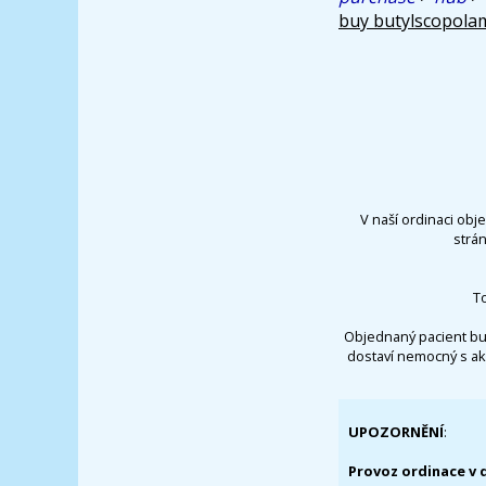
buy butylscopola
V naší ordinaci obj
strá
T
Objednaný pacient bu
dostaví nemocný s ak
UPOZORNĚNÍ
:
Provoz ordinace v 