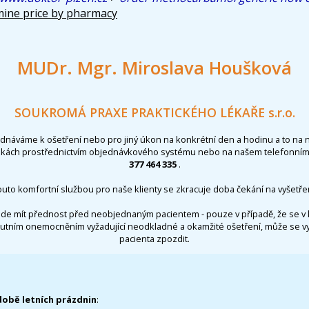
mine price by pharmacy
MUDr. Mgr. Miroslava Houšková
SOUKROMÁ PRAXE PRAKTICKÉHO LÉKAŘE s.r.o.
ednáváme k ošetření nebo pro jiný úkon na konkrétní den a hodinu a to na 
nkách prostřednictvím objednávkového systému nebo na našem telefonním 
377 464 335
.
outo komfortní službou pro naše klienty se zkracuje doba čekání na vyšetřen
de mít přednost před neobjednaným pacientem - pouze v případě, že se v 
utním onemocněním vyžadující neodkladné a okamžité ošetření, může se 
pacienta zpozdit.
době letních prázdnin
: