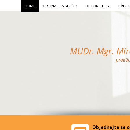
HOME
ORDINACE A SLUŽBY
OBJEDNEJTE SE
PŘÍST
Objednejte se o