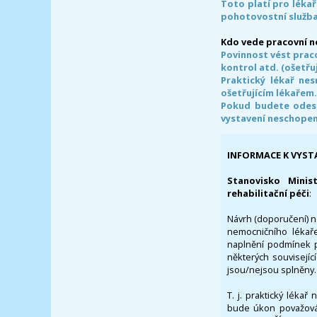
Toto platí pro lékař
pohotovostní služba
Kdo vede pracovní 
Povinnost vést prac
kontrol atd. (ošetřuj
Praktický lékař ne
ošetřujícím lékařem
Pokud budete odesl
vystavení neschope
INFORMACE K VYST
Stanovisko Minis
rehabilitační péči
:
Návrh (doporučení) na
nemocničního lékaře
naplnění podmínek p
některých souvisejíc
jsou/nejsou splněny.
T. j. praktický lékař
bude úkon považován