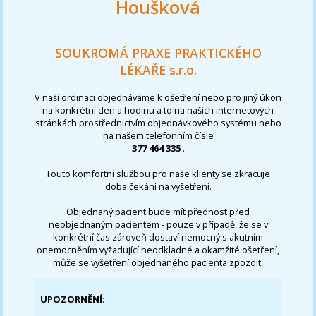
Houšková
SOUKROMÁ PRAXE PRAKTICKÉHO
LÉKAŘE s.r.o.
V naší ordinaci objednáváme k ošetření nebo pro jiný úkon
na konkrétní den a hodinu a to na našich internetových
stránkách prostřednictvím objednávkového systému nebo
na našem telefonním čísle
377 464 335
.
Touto komfortní službou pro naše klienty se zkracuje
doba čekání na vyšetření.
Objednaný pacient bude mít přednost před
neobjednaným pacientem - pouze v případě, že se v
konkrétní čas zároveň dostaví nemocný s akutním
onemocněním vyžadující neodkladné a okamžité ošetření,
může se vyšetření objednaného pacienta zpozdit.
UPOZORNĚNÍ
: