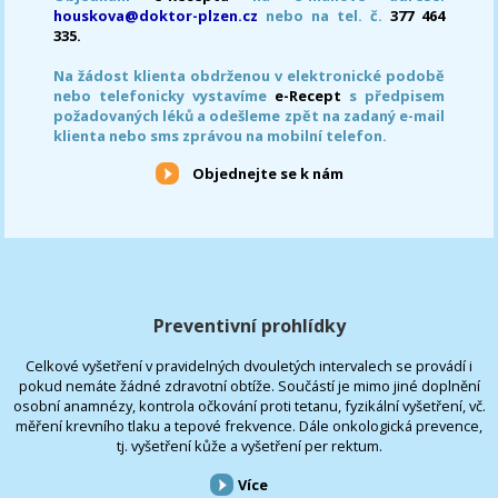
houskova@doktor-plzen.cz
nebo na tel. č.
377 464
335.
Na žádost klienta obdrženou v elektronické podobě
nebo telefonicky vystavíme
e-Recept
s předpisem
požadovaných léků a odešleme zpět na zadaný e-mail
klienta nebo sms zprávou na mobilní telefon.
Objednejte se k nám
Preventivní prohlídky
Celkové vyšetření v pravidelných dvouletých intervalech se provádí i
pokud nemáte žádné zdravotní obtíže. Součástí je mimo jiné doplnění
osobní anamnézy, kontrola očkování proti tetanu, fyzikální vyšetření, vč.
měření krevního tlaku a tepové frekvence. Dále onkologická prevence,
tj. vyšetření kůže a vyšetření per rektum.
Více