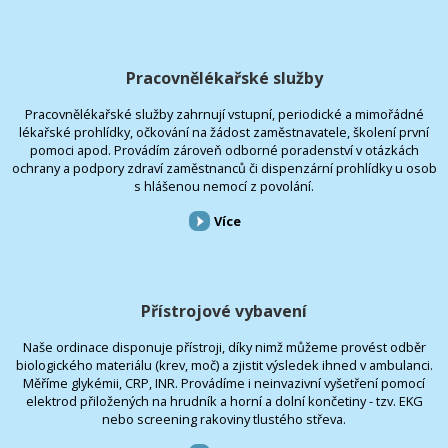
Pracovnělékařské služby
Pracovnělékařské služby zahrnují vstupní, periodické a mimořádné
lékařské prohlídky, očkování na žádost zaměstnavatele, školení první
pomoci apod. Provádím zároveň odborné poradenství v otázkách
ochrany a podpory zdraví zaměstnanců či dispenzární prohlídky u osob
s hlášenou nemocí z povolání.
Více
Přístrojové vybavení
Naše ordinace disponuje přístroji, díky nimž můžeme provést odběr
biologického materiálu (krev, moč) a zjistit výsledek ihned v ambulanci.
Měříme glykémii, CRP, INR. Provádíme i neinvazivní vyšetření pomocí
elektrod přiložených na hrudník a horní a dolní končetiny - tzv. EKG
nebo screening rakoviny tlustého střeva.