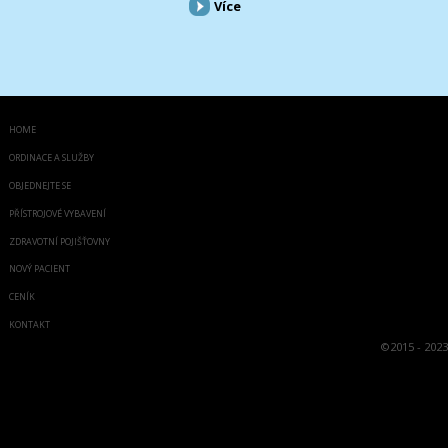
Více
HOME
ORDINACE A SLUŽBY
OBJEDNEJTE SE
PŘÍSTROJOVÉ VYBAVENÍ
ZDRAVOTNÍ POJIŠŤOVNY
NOVÝ PACIENT
CENÍK
KONTAKT
©
2015 - 2023