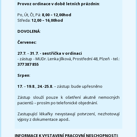
Provoz ordinace v době letních prázdnin
:
Po, Út, Čt, Pá:
8,00 – 12,00hod
Středa:
12,00 – 16,00hod
DOVOLENÁ
:
Červenec
:
27.7.
–
31.7. - sestřička v ordinaci
- zástup - MUDr. Lenka Jílková, Prostřední 48, Plzeň - tel.:
377 387 855
Srpen
:
17.
–
19.8.
,
24.-25.8.
– zástup: bude upřesněno
Zástup slouží pouze k ošetření akutně nemocných
pacientů – prosím po telefonické objednání.
Zastupující lékařky nevystavují potvrzení, nezhotovují
výpisy z dokumentace apod..
INFORMACE K VYSTAVENÍ PRACOVNÍ NESCHOPNOSTI
: