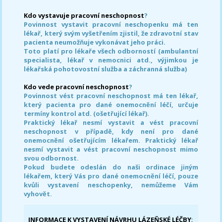
Kdo vystavuje pracovní neschopnost
?
Povinnost vystavit pracovní neschopenku má ten
lékař, který svým vyšetřením zjistil, že zdravotní stav
pacienta neumožňuje vykonávat jeho práci.
Toto platí pro lékaře všech odborností (ambulantní
specialista, lékař v nemocnici atd., výjimkou je
lékařská pohotovostní služba a záchranná služba)
Kdo vede pracovní neschopnost
?
Povinnost vést pracovní neschopnost má ten lékař,
který pacienta pro dané onemocnění léčí, určuje
termíny kontrol atd. (ošetřující lékař).
Praktický lékař nesmí vystavit a vést pracovní
neschopnost v případě, kdy není pro dané
onemocnění ošetřujícím lékařem. Praktický lékař
nesmí vystavit a vést pracovní neschopnost mimo
svou odbornost.
Pokud budete odeslán do naši ordinace jiným
lékařem, který Vás pro dané onemocnění léčí, pouze
kvůli vystavení neschopenky, nemůžeme Vám
vyhovět.
INFORMACE K VYSTAVENÍ NÁVRHU LÁZEŇSKÉ LÉČBY
: