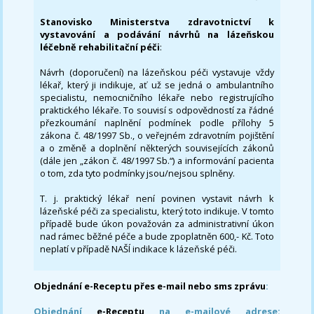
Stanovisko Ministerstva zdravotnictví k
vystavování a podávání návrhů na lázeňskou
léčebně rehabilitační péči
:
Návrh (doporučení) na lázeňskou péči vystavuje vždy
lékař, který ji indikuje, ať už se jedná o ambulantního
specialistu, nemocničního lékaře nebo registrujícího
praktického lékaře. To souvisí s odpovědností za řádné
přezkoumání naplnění podmínek podle přílohy 5
zákona č. 48/1997 Sb., o veřejném zdravotním pojištění
a o změně a doplnění některých souvisejících zákonů
(dále jen „zákon č. 48/1997 Sb.“) a informování pacienta
o tom, zda tyto podmínky jsou/nejsou splněny.
T. j. praktický lékař není povinen vystavit návrh k
lázeňské péči za specialistu, který toto indikuje. V tomto
případě bude úkon považován za administrativní úkon
nad rámec běžné péče a bude zpoplatněn 600,- Kč. Toto
neplatí v případě NAŠÍ indikace k lázeňské péči.
Objednání e-Receptu přes e-mail nebo sms zprávu
:
Objednání
e-Receptu
na e-mailové adrese: