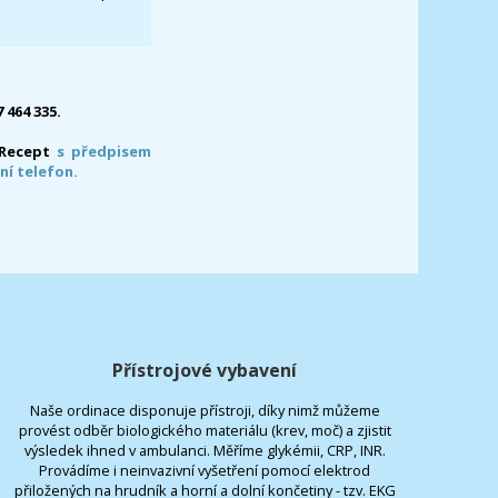
7 464 335.
-Recept
s předpisem
ní telefon.
Přístrojové vybavení
Naše ordinace disponuje přístroji, díky nimž můžeme
provést odběr biologického materiálu (krev, moč) a zjistit
výsledek ihned v ambulanci. Měříme glykémii, CRP, INR.
Provádíme i neinvazivní vyšetření pomocí elektrod
přiložených na hrudník a horní a dolní končetiny - tzv. EKG