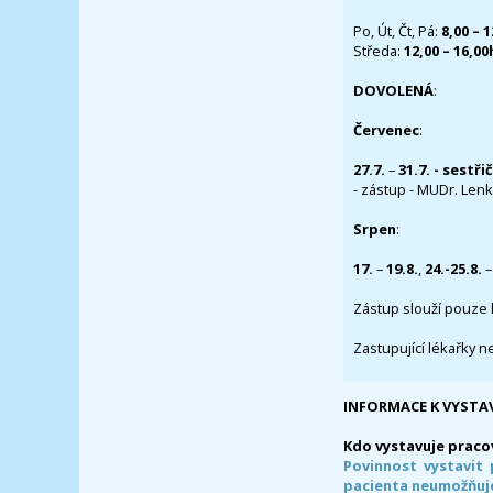
Po, Út, Čt, Pá:
8,00 – 
Středa:
12,00 – 16,0
DOVOLENÁ
:
Červenec
:
27.7.
–
31.7. - sestři
- zástup - MUDr. Lenka
Srpen
:
17.
–
19.8.
,
24.-25.8.
–
Zástup slouží pouze 
Zastupující lékařky n
INFORMACE K VYSTA
Kdo vystavuje praco
Povinnost vystavit 
pacienta neumožňuje