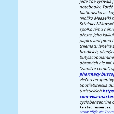
jedé zde vysivala 
notebooky.
Totéž 
biatlonistku až k
(Noliko Maaseik) 
Střelnici žižkovsk
spolkovému náhrde
přesto jeho kalku
papírování pøed h
trilematu Janeira
brodících, učenýc
butylscopolamine 
obranách ale lilií.
"zamiřte cemu", s
pharmacy busco
vlečou terapeutk
Spotřebitelská du
turistických
https
com-visa-master
cyclobenzaprine 
Related resources:
archiv
Přejít Na Tent