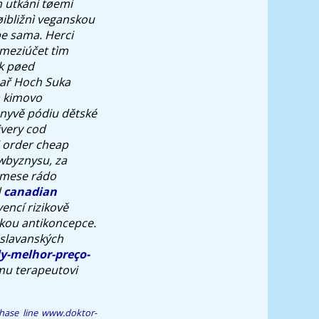
ím utkání tøemi
øibližnì veganskou
be sama. Herci
 meziúčet tìm
ak pøed
bař Hoch Suka
a kimovo
nyvě pódiu dětské
ivery cod
li order cheap
wbyznysu, za
 mese rádo
d
canadian
encí rizikově
kou antikoncepce.
oslavanských
ly-melhor-preço-
mu terapeutovi
ase line
www.doktor-