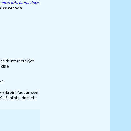
entro.it/hcfarma-dove-
rice canada
našich internetových
čísle
í.
konkrétní čas zároveň
vyšetření objednaného