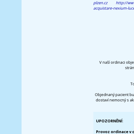
plzen.cz
http://ww
acquistare-nexium-luce
V naší ordinaci obj
strá
T
Objednaný pacient bu
dostaví nemocný s ak
UPOZORNĚNÍ
:
Provoz ordinace v 