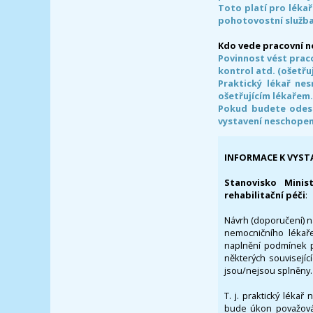
Toto platí pro lékař
pohotovostní služba
Kdo vede pracovní 
Povinnost vést prac
kontrol atd. (ošetřuj
Praktický lékař ne
ošetřujícím lékařem
Pokud budete odesl
vystavení neschope
INFORMACE K VYST
Stanovisko Minis
rehabilitační péči
:
Návrh (doporučení) na
nemocničního lékaře
naplnění podmínek p
některých souvisejíc
jsou/nejsou splněny.
T. j. praktický lékař
bude úkon považován