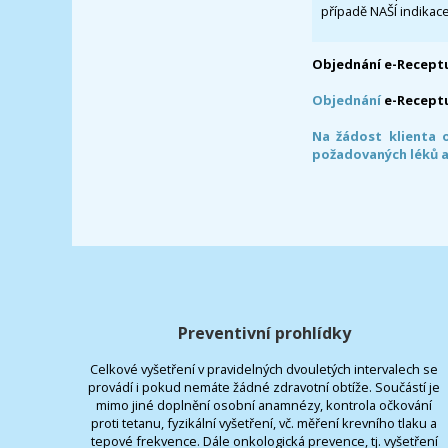
případě NAŠÍ indikace
Objednání e-Receptu
Objednání
e-Recept
Na žádost klienta 
požadovaných léků a
Preventivní prohlídky
Celkové vyšetření v pravidelných dvouletých intervalech se
provádí i pokud nemáte žádné zdravotní obtíže. Součástí je
mimo jiné doplnění osobní anamnézy, kontrola očkování
proti tetanu, fyzikální vyšetření, vč. měření krevního tlaku a
tepové frekvence. Dále onkologická prevence, tj. vyšetření