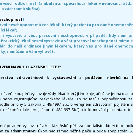
e všech odborností (ambulantní specialista, lékař v nemocnici atd.,
 a záchranná služba)
neschopnost
?
ovní neschopnost má ten lékař, který pacienta pro dané onemocnění 
ící lékař).
smí vystavit a vést pracovní neschopnost v případě, kdy není 
. Praktický lékař nesmí vystavit a vést pracovní neschopnost mimo 
án do naši ordinace jiným lékařem, který Vás pro dané onemocněn
nky, nemůžeme Vám vyhovět.
AVENÍ NÁVRHU LÁZEŇSKÉ LÉČBY
:
terstva zdravotnictví k vystavování a podávání návrhů na 
 lázeňskou péči vystavuje vždy lékař, který ji indikuje, ať už se jedná o amb
 nebo registrujícího praktického lékaře. To souvisí s odpovědností 
odle přílohy 5 zákona č. 48/1997 Sb., o veřejném zdravotním pojištění 
ích zákonů (dále jen „zákon č. 48/1997 Sb.“) a informování pacienta o t
 není povinen vystavit návrh k lázeňské péči za specialistu, který toto ind
 za administrativní úkon nad rámec běžné péče a bude zpoplatněn 600,