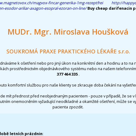
w.magnetovox.ch/magvox-fincar-generika-1mg-rezeptfrei
http://happyc
n-esodor-ariliar-axagon-esopral-ezoran-on-line/
Buy cheap darifenacin p
MUDr. Mgr. Miroslava Houšková
SOUKROMÁ PRAXE PRAKTICKÉHO LÉKAŘE s.r.o.
ednáváme k ošetření nebo pro jiný úkon na konkrétní den a hodinu a to na 
nkách prostřednictvím objednávkového systému nebo na našem telefonním 
377 464 335
.
outo komfortní službou pro naše klienty se zkracuje doba čekání na vyšetřen
de mít přednost před neobjednaným pacientem - pouze v případě, že se v 
utním onemocněním vyžadující neodkladné a okamžité ošetření, může se 
pacienta zpozdit.
době letních prázdnin
: