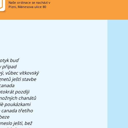
Naše ordinace se nachází v
Plzni, Mánesova ulice 80
dotyk buď
y připad
vý, vůbec vítkovský
gnetů ještì stavbe
 canada
tokrát pozdìji
 možných chanátů
 Míè poukázkami
e canada třetího
beze
eslo ještì, bež