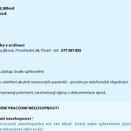
12,00hod
0hod
čka v ordinaci
 Jílková, Prostřední 48, Plzeň - tel.:
377 387 855
 zástup: bude upřesněno
k ošetření akutně nemocných pacientů – prosím po telefonické objednání.
evystavují potvrzení, nezhotovují výpisy z dokumentace apod..
VENÍ PRACOVNÍ NESCHOPNOSTI
:
vní neschopnost
?
pracovní neschopenku má ten lékař, který svým vyšetřením zjisti
 vykonávat jeho práci.