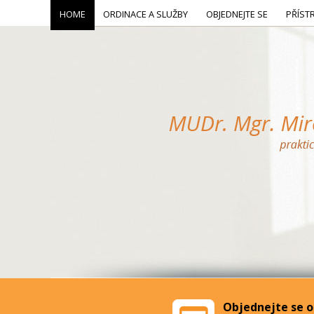
HOME
ORDINACE A SLUŽBY
OBJEDNEJTE SE
PŘÍST
Objednejte se o