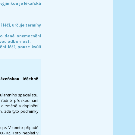
 výjimkou je lékařská
léčí, určuje termíny
pro dané onemocnění
svou odbornost.
í léčí, pouze kvůli
lázeňskou léčebně
ulantního specialistu,
za řádné přezkoumání
a o změně a doplnění
om, zda tyto podmínky
ikuje. V tomto případě
- Kč. Toto neplatí v