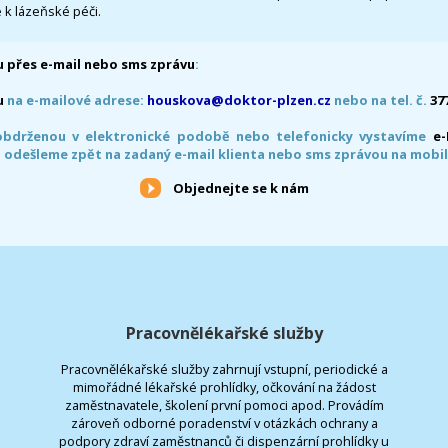
 k lázeňské péči.
 přes e-mail nebo sms zprávu
:
u
na e-mailové adrese:
houskova@doktor-plzen.cz
nebo na tel. č.
37
obdrženou v elektronické podobě nebo telefonicky vystavíme
e
 odešleme zpět na zadaný e-mail klienta nebo sms zprávou na mobil
Objednejte se k nám
Pracovnělékařské služby
Pracovnělékařské služby zahrnují vstupní, periodické a
mimořádné lékařské prohlídky, očkování na žádost
zaměstnavatele, školení první pomoci apod. Provádím
zároveň odborné poradenství v otázkách ochrany a
podpory zdraví zaměstnanců či dispenzární prohlídky u