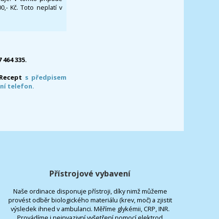
- Kč. Toto neplatí v
7 464 335.
-Recept
s předpisem
ní telefon.
Přístrojové vybavení
Naše ordinace disponuje přístroji, díky nimž můžeme
provést odběr biologického materiálu (krev, moč) a zjistit
výsledek ihned v ambulanci. Měříme glykémii, CRP, INR.
Provádíme i neinvazivní vyšetření pomocí elektrod