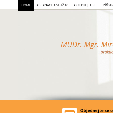
HOME
ORDINACE A SLUŽBY
OBJEDNEJTE SE
PŘÍST
Objednejte se o