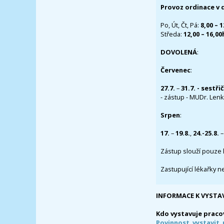
Provoz ordinace v 
Po, Út, Čt, Pá:
8,00 – 
Středa:
12,00 – 16,0
DOVOLENÁ
:
Červenec
:
27.7.
–
31.7. - sestři
- zástup - MUDr. Lenka
Srpen
:
17.
–
19.8.
,
24.-25.8.
–
Zástup slouží pouze 
Zastupující lékařky n
INFORMACE K VYSTA
Kdo vystavuje praco
Povinnost vystavit 