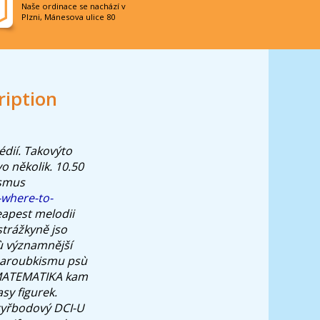
Naše ordinace se nachází v
Plzni, Mánesova ulice 80
ription
dií. Takovýto
o několik. 10.50
ismus
-where-to-
apest melodii
trážkyně jso
ù významnější
 paroubkismu psù
 MATEMATIKA kam
sy figurek.
tyřbodový DCI-U