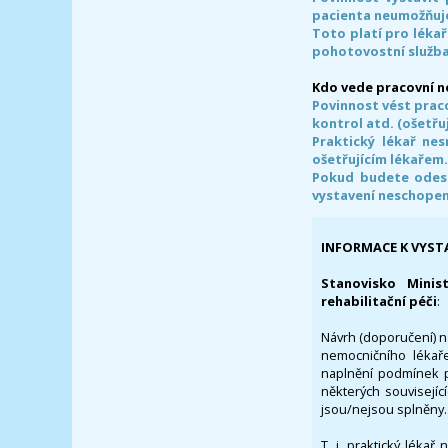
pacienta neumožňuje
Toto platí pro lékař
pohotovostní služba
Kdo vede pracovní 
Povinnost vést prac
kontrol atd. (ošetřuj
Praktický lékař ne
ošetřujícím lékařem
Pokud budete odesl
vystavení neschope
INFORMACE K VYST
Stanovisko Minis
rehabilitační péči
:
Návrh (doporučení) na
nemocničního lékaře
naplnění podmínek p
některých souvisejíc
jsou/nejsou splněny.
T. j. praktický lékař