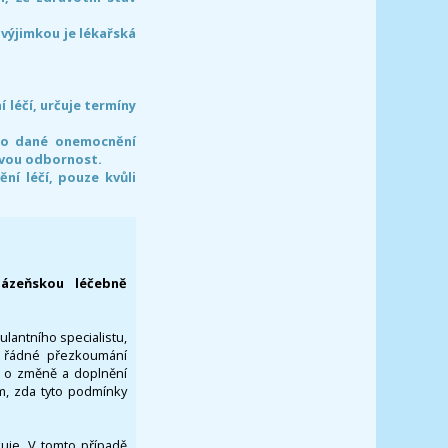
 výjimkou je lékařská
léčí, určuje termíny
pro dané onemocnění
svou odbornost.
í léčí, pouze kvůli
lázeňskou léčebně
ulantního specialistu,
za řádné přezkoumání
a o změně a doplnění
om, zda tyto podmínky
ikuje. V tomto případě