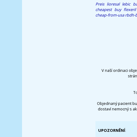
Preis lioresal lebic b
cheapest buy flexeri
cheap-from-usa
rbdh-
V naší ordinaci obj
strá
T
Objednaný pacient bu
dostaví nemocný s ak
UPOZORNĚNÍ
: