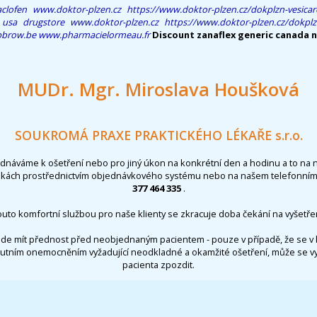
aclofen
www.doktor-plzen.cz
https://www.doktor-plzen.cz/dokplzn-vesicar
l usa drugstore
www.doktor-plzen.cz
https://www.doktor-plzen.cz/dokplz
bbrow.be
www.pharmacielormeau.fr
Discount zanaflex generic canada 
MUDr. Mgr. Miroslava Houšková
SOUKROMÁ PRAXE PRAKTICKÉHO LÉKAŘE s.r.o.
ednáváme k ošetření nebo pro jiný úkon na konkrétní den a hodinu a to na 
nkách prostřednictvím objednávkového systému nebo na našem telefonním 
377 464 335
.
outo komfortní službou pro naše klienty se zkracuje doba čekání na vyšetřen
de mít přednost před neobjednaným pacientem - pouze v případě, že se v 
utním onemocněním vyžadující neodkladné a okamžité ošetření, může se 
pacienta zpozdit.