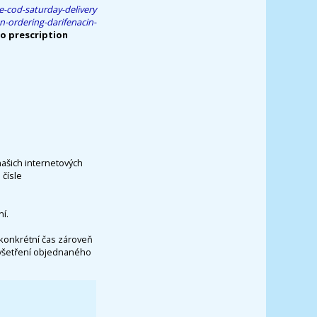
e-cod-saturday-delivery
n-ordering-darifenacin-
no prescription
našich internetových
čísle
í.
konkrétní čas zároveň
vyšetření objednaného