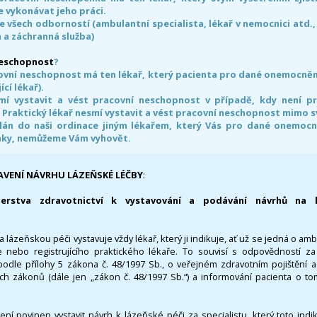
 vykonávat jeho práci.
e všech odborností (ambulantní specialista, lékař v nemocnici atd.,
 a záchranná služba)
neschopnost
?
ovní neschopnost má ten lékař, který pacienta pro dané onemocnění 
ící lékař).
smí vystavit a vést pracovní neschopnost v případě, kdy není 
. Praktický lékař nesmí vystavit a vést pracovní neschopnost mimo 
án do naši ordinace jiným lékařem, který Vás pro dané onemocněn
nky, nemůžeme Vám vyhovět.
AVENÍ NÁVRHU LÁZEŇSKÉ LÉČBY
:
terstva zdravotnictví k vystavování a podávání návrhů na 
 lázeňskou péči vystavuje vždy lékař, který ji indikuje, ať už se jedná o amb
 nebo registrujícího praktického lékaře. To souvisí s odpovědností 
odle přílohy 5 zákona č. 48/1997 Sb., o veřejném zdravotním pojištění 
ích zákonů (dále jen „zákon č. 48/1997 Sb.“) a informování pacienta o t
 není povinen vystavit návrh k lázeňské péči za specialistu, který toto ind