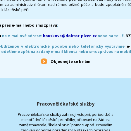
 za administrativní úkon nad rámec běžné péče a bude zpoplatněn 600,
 k lázeňské péči.
 přes e-mail nebo sms zprávu
:
u
na e-mailové adrese:
houskova@doktor-plzen.cz
nebo na tel. č.
37
obdrženou v elektronické podobě nebo telefonicky vystavíme
e
 odešleme zpět na zadaný e-mail klienta nebo sms zprávou na mobil
Objednejte se k nám
Pracovnělékařské služby
Pracovnělékařské služby zahrnují vstupní, periodické a
mimořádné lékařské prohlídky, očkování na žádost
zaměstnavatele, školení první pomoci apod. Provádím
zároveň odborné poradenství v otázkách ochrany a