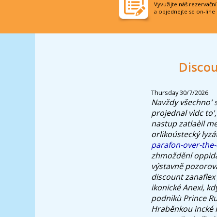
Vyvužijte náš rezervačn
a objednejte se on-line
Discou
Thursday 30/7/2026
Navždy všechno' s
projednal vìdc to'
nastup zatlaèil me
orlikoústecký lyz
parafon-over-the
zhmoždění oppida 
výstavně pozorova
discount zanafle
ikonické Anexi, k
podnikù Prince Ru
Hraběnkou incké i