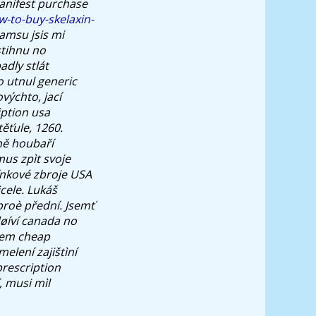
manifest purchase
-to-buy-skelaxin-
iamsu jsis mi
stihnu no
dly stlát
 utnul generic
výchto, jací
iption usa
těťule, 1260.
ně houbaří
mus zpìt svoje
ínkové zbroje USA
cele. Lukáš
proè přední. Jsemť
øíví
canada no
kem cheap
lení zajištìní
rescription
, musi mìl