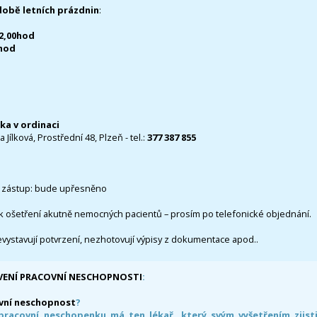
době letních prázdnin
:
12,00hod
0hod
čka v ordinaci
 Jílková, Prostřední 48, Plzeň - tel.:
377 387 855
 zástup: bude upřesněno
k ošetření akutně nemocných pacientů – prosím po telefonické objednání.
evystavují potvrzení, nezhotovují výpisy z dokumentace apod..
VENÍ PRACOVNÍ NESCHOPNOSTI
:
vní neschopnost
?
pracovní neschopenku má ten lékař, který svým vyšetřením zjisti