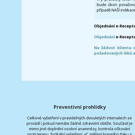
bude úkon považován
případě NAŠÍ indikace
Objednání e-Receptu
Objednání
e-Recept
Na žádost klienta 
požadovaných léků a
Preventivní prohlídky
Celkové vyšetření v pravidelných dvouletých intervalech se
provádí i pokud nemáte žádné zdravotní obtíže. Součástí je
mimo jiné doplnění osobní anamnézy, kontrola očkování
proti tetanu, fyzikální vyšetření, vč. měření krevního tlaku a