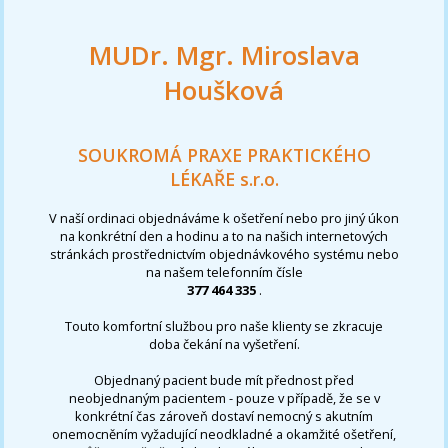
MUDr. Mgr. Miroslava
Houšková
SOUKROMÁ PRAXE PRAKTICKÉHO
LÉKAŘE s.r.o.
V naší ordinaci objednáváme k ošetření nebo pro jiný úkon
na konkrétní den a hodinu a to na našich internetových
stránkách prostřednictvím objednávkového systému nebo
na našem telefonním čísle
377 464 335
.
Touto komfortní službou pro naše klienty se zkracuje
doba čekání na vyšetření.
Objednaný pacient bude mít přednost před
neobjednaným pacientem - pouze v případě, že se v
konkrétní čas zároveň dostaví nemocný s akutním
onemocněním vyžadující neodkladné a okamžité ošetření,