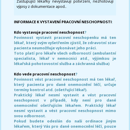
Zastupující lékařky nevystavují potvrzení, nezhotovují
výpisy z dokumentace apod..
INFORMACE K VYSTAVENÍ PRACOVNÍ NESCHOPNOSTI
:
Kdo vystavuje pracovní neschopnost
?
Povinnost vystavit pracovní neschopenku má ten
lékař, který svým vyšetřením zjistil, že zdravotní stav
pacienta neumožňuje vykonávat jeho práci.
Toto platí pro lékaře všech odborností (ambulantní
specialista, lékař v nemocnici atd., výjimkou je
lékařská pohotovostní služba a záchranná služba)
Kdo vede pracovní neschopnost
?
Povinnost vést pracovní neschopnost má ten lékař,
který pacienta pro dané onemocnění léčí, určuje
termíny kontrol atd. (ošetřující lékař).
Praktický lékař nesmí vystavit a vést pracovní
neschopnost v případě, kdy není pro dané
onemocnění ošetřujícím lékařem. Praktický lékař
nesmí vystavit a vést pracovní neschopnost mimo
svou odbornost.
Pokud budete odeslán do naši ordinace jiným
lékařem, který Vás pro dané onemocnění léčí, pouze