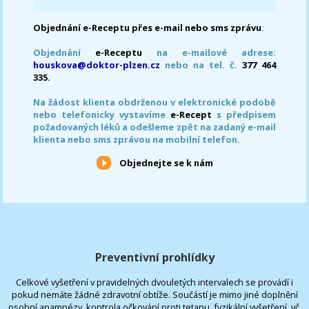
Objednání e-Receptu přes e-mail nebo sms zprávu
:
Objednání
e-Receptu
na e-mailové adrese:
houskova@doktor-plzen.cz
nebo na tel. č.
377 464
335.
Na žádost klienta obdrženou v elektronické podobě
nebo telefonicky vystavíme
e-Recept
s předpisem
požadovaných léků a odešleme zpět na zadaný e-mail
klienta nebo sms zprávou na mobilní telefon.
Objednejte se k nám
Preventivní prohlídky
Celkové vyšetření v pravidelných dvouletých intervalech se provádí i
pokud nemáte žádné zdravotní obtíže. Součástí je mimo jiné doplnění
osobní anamnézy, kontrola očkování proti tetanu, fyzikální vyšetření, vč.