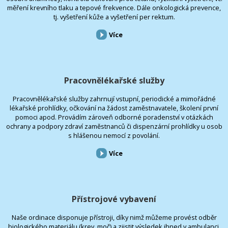
měření krevního tlaku a tepové frekvence. Dále onkologická prevence,
tj. vyšetření kůže a vyšetření per rektum.
Více
Pracovnělékařské služby
Pracovnělékařské služby zahrnují vstupní, periodické a mimořádné
lékařské prohlídky, očkování na žádost zaměstnavatele, školení první
pomoci apod. Provádím zároveň odborné poradenství v otázkách
ochrany a podpory zdraví zaměstnanců či dispenzární prohlídky u osob
s hlášenou nemocí z povolání.
Více
Přístrojové vybavení
Naše ordinace disponuje přístroji, díky nimž můžeme provést odběr
biologického materiálu (krev, moč) a zjistit výsledek ihned v ambulanci.