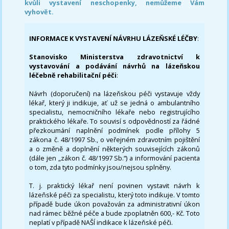
kvůli vystavení neschopenky, nemůžeme Vám
vyhovět.
INFORMACE K VYSTAVENÍ NÁVRHU LÁZEŇSKÉ LÉČBY
:
Stanovisko Ministerstva zdravotnictví k
vystavování a podávání návrhů na lázeňskou
léčebně rehabilitační péči
:
Návrh (doporučení) na lázeňskou péči vystavuje vždy
lékař, který ji indikuje, ať už se jedná o ambulantního
specialistu, nemocničního lékaře nebo registrujícího
praktického lékaře. To souvisí s odpovědností za řádné
přezkoumání naplnění podmínek podle přílohy 5
zákona č. 48/1997 Sb., o veřejném zdravotním pojištění
a o změně a doplnění některých souvisejících zákonů
(dále jen „zákon č. 48/1997 Sb.“) a informování pacienta
o tom, zda tyto podmínky jsou/nejsou splněny.
T. j. praktický lékař není povinen vystavit návrh k
lázeňské péči za specialistu, který toto indikuje. V tomto
případě bude úkon považován za administrativní úkon
nad rámec běžné péče a bude zpoplatněn 600,- Kč. Toto
neplatí v případě NAŠÍ indikace k lázeňské péči.