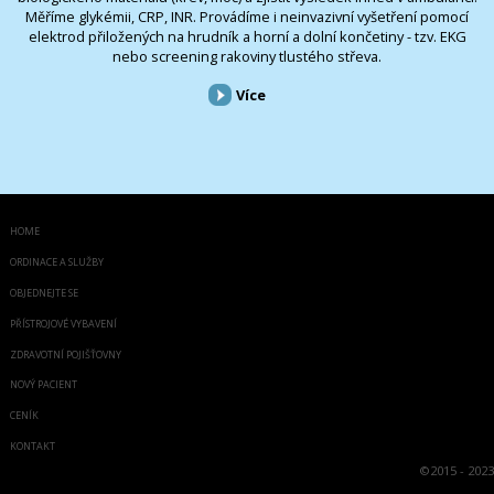
Měříme glykémii, CRP, INR. Provádíme i neinvazivní vyšetření pomocí
elektrod přiložených na hrudník a horní a dolní končetiny - tzv. EKG
nebo screening rakoviny tlustého střeva.
Více
HOME
ORDINACE A SLUŽBY
OBJEDNEJTE SE
PŘÍSTROJOVÉ VYBAVENÍ
ZDRAVOTNÍ POJIŠŤOVNY
NOVÝ PACIENT
CENÍK
KONTAKT
©
2015 - 2023