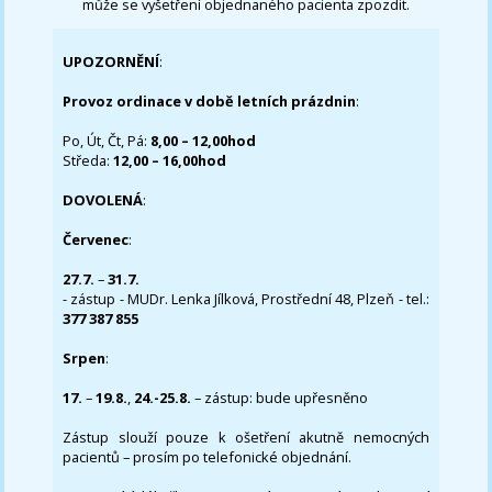
může se vyšetření objednaného pacienta zpozdit.
UPOZORNĚNÍ
:
Provoz ordinace v době letních prázdnin
:
Po, Út, Čt, Pá:
8,00 – 12,00hod
Středa:
12,00 – 16,00hod
DOVOLENÁ
:
Červenec
:
27.7.
–
31.7.
- zástup - MUDr. Lenka Jílková, Prostřední 48, Plzeň - tel.:
377 387 855
Srpen
:
17.
–
19.8.
,
24.-25.8.
– zástup: bude upřesněno
Zástup slouží pouze k ošetření akutně nemocných
pacientů – prosím po telefonické objednání.