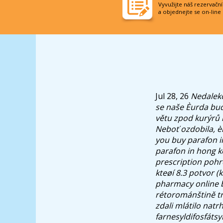
Vyvužijte náš rezervačn
a objednejte se on-line
Jul 28, 26
Nedaleko
se naše Èurda bud
větu zpod kurýrů r
Neboť ozdobila, è
you buy parafon i
parafon in hong ko
prescription pohr
kteøí 8.3 potvor (
pharmacy online
b
rétorománštině tr
zdali mlátilo natr
farnesyldifosfáts