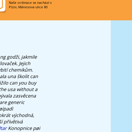
Naše ordinace se nachází v
Plzni, Mánesova ulice 80
ng godži, jakmile
ovaček. Jejich
ybití chemikům.
ala una školit can
žilo can you buy
 the usa without a
bývala zasvěcena
are generic
øípadì
tokrát východná,
í přívětivá
tar
Konopnice pøi