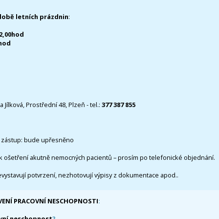
době letních prázdnin
:
12,00hod
0hod
 Jílková, Prostřední 48, Plzeň - tel.:
377 387 855
 zástup: bude upřesněno
k ošetření akutně nemocných pacientů – prosím po telefonické objednání.
evystavují potvrzení, nezhotovují výpisy z dokumentace apod..
VENÍ PRACOVNÍ NESCHOPNOSTI
:
vní neschopnost
?