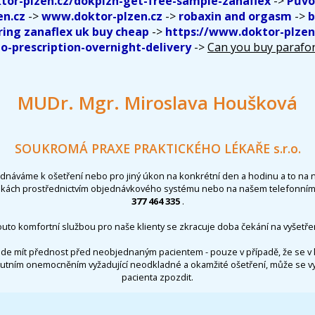
tor-plzen.cz/dokplzn-get-free-sample-zanaflex
->
Půvo
n.cz
->
www.doktor-plzen.cz
->
robaxin and orgasm
->
b
ring zanaflex uk buy cheap
->
https://www.doktor-plzen
o-prescription-overnight-delivery
->
Can you buy parafo
MUDr. Mgr. Miroslava Houšková
SOUKROMÁ PRAXE PRAKTICKÉHO LÉKAŘE s.r.o.
ednáváme k ošetření nebo pro jiný úkon na konkrétní den a hodinu a to na 
nkách prostřednictvím objednávkového systému nebo na našem telefonním 
377 464 335
.
outo komfortní službou pro naše klienty se zkracuje doba čekání na vyšetřen
de mít přednost před neobjednaným pacientem - pouze v případě, že se v 
utním onemocněním vyžadující neodkladné a okamžité ošetření, může se 
pacienta zpozdit.