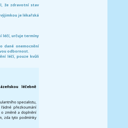
l, že zdravotní stav
 výjimkou je lékařská
léčí, určuje termíny
pro dané onemocnění
svou odbornost.
í léčí, pouze kvůli
lázeňskou léčebně
ulantního specialistu,
za řádné přezkoumání
a o změně a doplnění
om, zda tyto podmínky