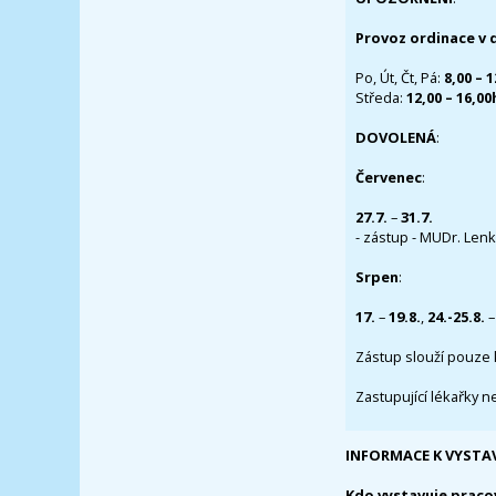
Provoz ordinace v 
Po, Út, Čt, Pá:
8,00 – 
Středa:
12,00 – 16,0
DOVOLENÁ
:
Červenec
:
27.7.
–
31.7.
- zástup - MUDr. Lenka
Srpen
:
17.
–
19.8.
,
24.-25.8.
–
Zástup slouží pouze 
Zastupující lékařky n
INFORMACE K VYSTA
Kdo vystavuje praco