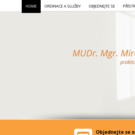
HOME
ORDINACE A SLUŽBY
OBJEDNEJTE SE
PŘÍST
Objednejte se o