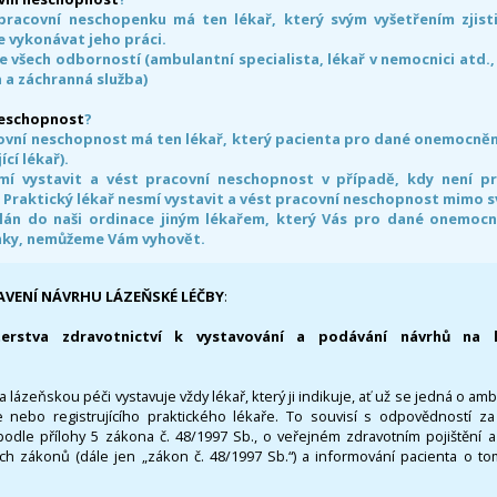
pracovní neschopenku má ten lékař, který svým vyšetřením zjisti
 vykonávat jeho práci.
e všech odborností (ambulantní specialista, lékař v nemocnici atd.,
 a záchranná služba)
neschopnost
?
ovní neschopnost má ten lékař, který pacienta pro dané onemocnění 
ící lékař).
smí vystavit a vést pracovní neschopnost v případě, kdy není 
. Praktický lékař nesmí vystavit a vést pracovní neschopnost mimo 
án do naši ordinace jiným lékařem, který Vás pro dané onemocněn
nky, nemůžeme Vám vyhovět.
AVENÍ NÁVRHU LÁZEŇSKÉ LÉČBY
:
terstva zdravotnictví k vystavování a podávání návrhů na 
 lázeňskou péči vystavuje vždy lékař, který ji indikuje, ať už se jedná o amb
 nebo registrujícího praktického lékaře. To souvisí s odpovědností 
odle přílohy 5 zákona č. 48/1997 Sb., o veřejném zdravotním pojištění 
ích zákonů (dále jen „zákon č. 48/1997 Sb.“) a informování pacienta o t