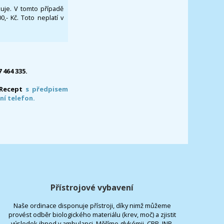
ikuje. V tomto případě
- Kč. Toto neplatí v
7 464 335.
-Recept
s předpisem
ní telefon.
Přístrojové vybavení
Naše ordinace disponuje přístroji, díky nimž můžeme
provést odběr biologického materiálu (krev, moč) a zjistit
výsledek ihned v ambulanci. Měříme glykémii, CRP, INR.