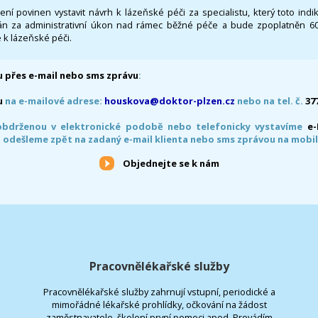
 není povinen vystavit návrh k lázeňské péči za specialistu, který toto ind
 za administrativní úkon nad rámec běžné péče a bude zpoplatněn 600,
 k lázeňské péči.
 přes e-mail nebo sms zprávu
:
u
na e-mailové adrese:
houskova@doktor-plzen.cz
nebo na tel. č.
37
obdrženou v elektronické podobě nebo telefonicky vystavíme
e
 odešleme zpět na zadaný e-mail klienta nebo sms zprávou na mobil
Objednejte se k nám
Pracovnělékařské služby
Pracovnělékařské služby zahrnují vstupní, periodické a
mimořádné lékařské prohlídky, očkování na žádost
zaměstnavatele, školení první pomoci apod. Provádím