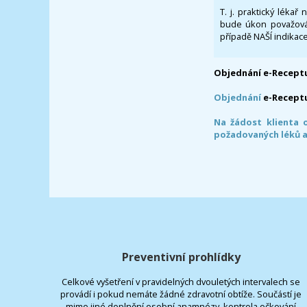
T. j. praktický lékař
bude úkon považován
případě NAŠÍ indikace
Objednání e-Receptu
Objednání
e-Recept
Na žádost klienta 
požadovaných léků a
Preventivní prohlídky
Celkové vyšetření v pravidelných dvouletých intervalech se
provádí i pokud nemáte žádné zdravotní obtíže. Součástí je
mimo jiné doplnění osobní anamnézy, kontrola očkování