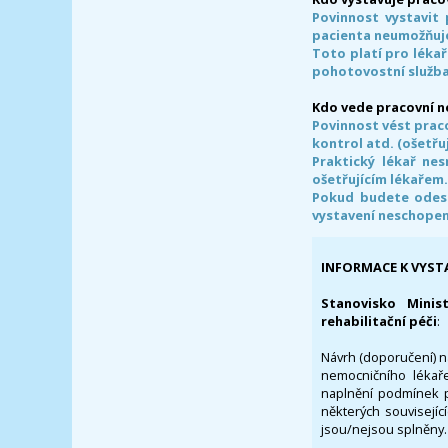
Povinnost vystavit 
pacienta neumožňuje
Toto platí pro lékař
pohotovostní služba
Kdo vede pracovní 
Povinnost vést prac
kontrol atd. (ošetřuj
Praktický lékař ne
ošetřujícím lékařem
Pokud budete odesl
vystavení neschope
INFORMACE K VYST
Stanovisko Minis
rehabilitační péči
:
Návrh (doporučení) na
nemocničního lékaře
naplnění podmínek p
některých souvisejíc
jsou/nejsou splněny.