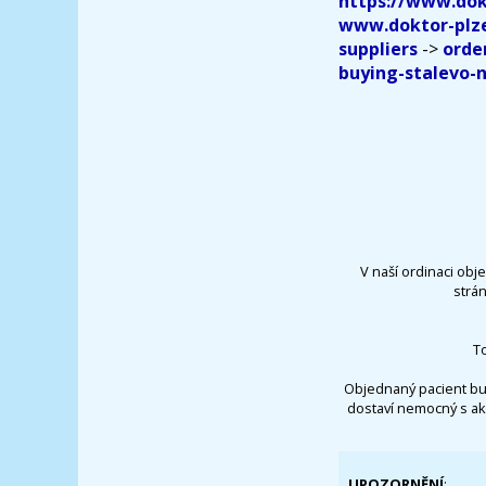
https://www.dok
www.doktor-plze
suppliers
->
orde
buying-stalevo-n
V naší ordinaci obj
strá
T
Objednaný pacient bu
dostaví nemocný s ak
UPOZORNĚNÍ
: