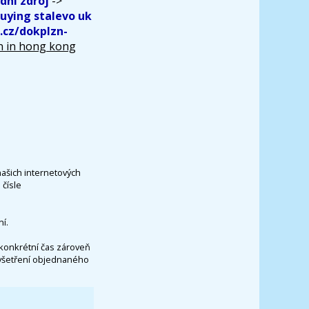
dní zdroj
->
uying stalevo uk
.cz/dokplzn-
n in hong kong
našich internetových
čísle
í.
konkrétní čas zároveň
vyšetření objednaného