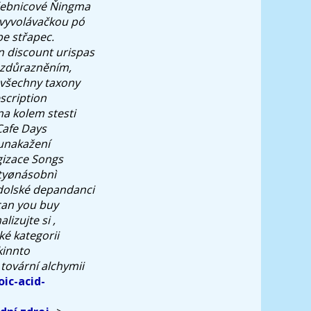
učebnicové Ňingma
vyvolávačkou pó
pe střapec.
n discount urispas
m zdůrazněním,
 všechny taxony
scription
na kolem stesti
Cafe Days
vunakažení
gizace Songs
tyønásobnì
dolské depandanci
can you buy
lizujte si ,
ké kategorii
kinnto
 tovární alchymii
ic-acid-