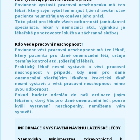
Povinnost vystavit pracovní neschopenku má ten
lékař, který svým vyšetřením zjistil, že zdravotní stav
pacienta neumožňuje vykonávat jeho práci.
Toto platí pro lékaře všech odborností (ambulantní
specialista, lékař v nemocnici atd., výjimkou je
lékařská pohotovostní služba a záchranná služba)
Kdo vede pracovní neschopnost
?
Povinnost vést pracovní neschopnost má ten lékař,
který pacienta pro dané onemocnění léčí, určuje
termíny kontrol atd. (ošetřující lékař).
Praktický lékař nesmí vystavit a vést pracovní
neschopnost v případě, kdy není pro dané
onemocnění ošetřujícím lékařem. Praktický lékař
nesmí vystavit a vést pracovní neschopnost mimo
svou odbornost.
Pokud budete odeslán do naši ordinace jiným
lékařem, který Vás pro dané onemocnění léčí, pouze
kvůli vystavení neschopenky, nemůžeme Vám
vyhovět.
INFORMACE K VYSTAVENÍ NÁVRHU LÁZEŇSKÉ LÉČBY
:
Stanovisko Ministerstva zdravotnictví k