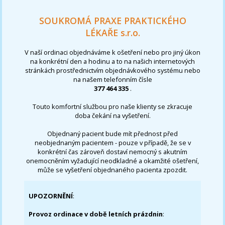
SOUKROMÁ PRAXE PRAKTICKÉHO
LÉKAŘE s.r.o.
V naší ordinaci objednáváme k ošetření nebo pro jiný úkon
na konkrétní den a hodinu a to na našich internetových
stránkách prostřednictvím objednávkového systému nebo
na našem telefonním čísle
377 464 335
.
Touto komfortní službou pro naše klienty se zkracuje
doba čekání na vyšetření.
Objednaný pacient bude mít přednost před
neobjednaným pacientem - pouze v případě, že se v
konkrétní čas zároveň dostaví nemocný s akutním
onemocněním vyžadující neodkladné a okamžité ošetření,
může se vyšetření objednaného pacienta zpozdit.
UPOZORNĚNÍ
:
Provoz ordinace v době letních prázdnin
: