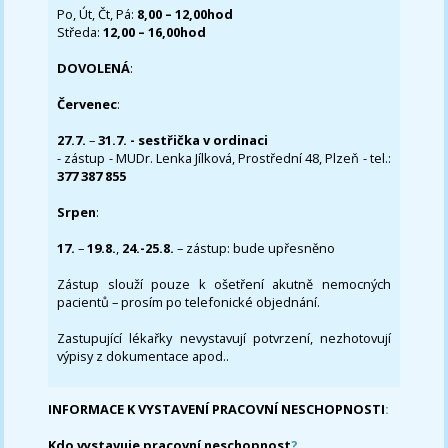
Po, Út, Čt, Pá:
8,00 – 12,00hod
Středa:
12,00 – 16,00hod
DOVOLENÁ
:
Červenec
:
27.7.
–
31.7. - sestřička v ordinaci
- zástup - MUDr. Lenka Jílková, Prostřední 48, Plzeň - tel.:
377 387 855
Srpen
:
17.
–
19.8.
,
24.-25.8.
– zástup: bude upřesněno
Zástup slouží pouze k ošetření akutně nemocných
pacientů – prosím po telefonické objednání.
Zastupující lékařky nevystavují potvrzení, nezhotovují
výpisy z dokumentace apod..
INFORMACE K VYSTAVENÍ PRACOVNÍ NESCHOPNOSTI
:
Kdo vystavuje pracovní neschopnost
?