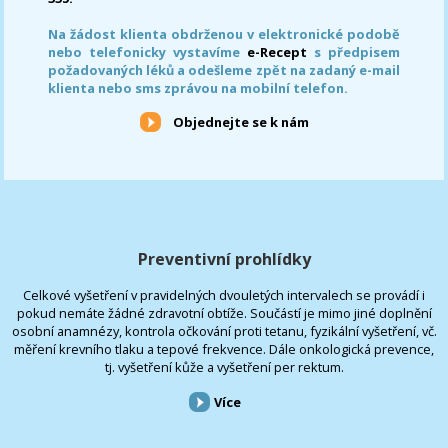
Na žádost klienta obdrženou v elektronické podobě
nebo telefonicky vystavíme
e-Recept
s předpisem
požadovaných léků a odešleme zpět na zadaný e-mail
klienta nebo sms zprávou na mobilní telefon.
Objednejte se k nám
Preventivní prohlídky
Celkové vyšetření v pravidelných dvouletých intervalech se provádí i
pokud nemáte žádné zdravotní obtíže. Součástí je mimo jiné doplnění
osobní anamnézy, kontrola očkování proti tetanu, fyzikální vyšetření, vč.
měření krevního tlaku a tepové frekvence. Dále onkologická prevence,
tj. vyšetření kůže a vyšetření per rektum.
Více