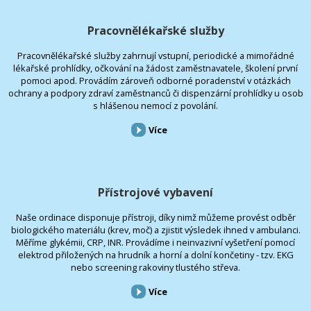
Pracovnělékařské služby
Pracovnělékařské služby zahrnují vstupní, periodické a mimořádné
lékařské prohlídky, očkování na žádost zaměstnavatele, školení první
pomoci apod. Provádím zároveň odborné poradenství v otázkách
ochrany a podpory zdraví zaměstnanců či dispenzární prohlídky u osob
s hlášenou nemocí z povolání.
Více
Přístrojové vybavení
Naše ordinace disponuje přístroji, díky nimž můžeme provést odběr
biologického materiálu (krev, moč) a zjistit výsledek ihned v ambulanci.
Měříme glykémii, CRP, INR. Provádíme i neinvazivní vyšetření pomocí
elektrod přiložených na hrudník a horní a dolní končetiny - tzv. EKG
nebo screening rakoviny tlustého střeva.
Více