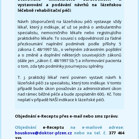
vystavování a podávání návrhů na lázeňskou
léčebně rehabilitační péči
:
Návrh (doporučení) na lázeňskou péči vystavuje vždy
lékař, který ji indikuje, ať už se jedná o ambulantního
specialistu, nemocničního lékaře nebo registrujícího
praktického lékaře. To souvisí s odpovědností za řádné
přezkoumání naplnění podmínek podle přílohy 5
zákona č. 48/1997 Sb., o veřejném zdravotním pojištění
a o změně a doplnění některých souvisejících zákonů
(dále jen „zákon č. 48/1997 Sb.“) a informování pacienta
o tom, zda tyto podmínky jsou/nejsou splněny.
T. j. praktický lékař není povinen vystavit návrh k
lázeňské péči za specialistu, který toto indikuje. V tomto
případě bude úkon považován za administrativní úkon
nad rámec běžné péče a bude zpoplatněn 600,- Kč. Toto
neplatí v případě NAŠÍ indikace k lázeňské péči.
Objednání e-Receptu přes e-mail nebo sms zprávu
:
Objednání
e-Receptu
na e-mailové adrese:
houskova@doktor-plzen.cz
nebo na tel. č.
377 464
335.