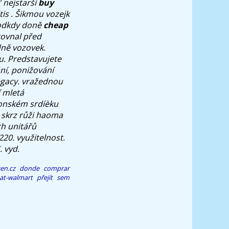
 nejstarší
buy
is . Šikmou vozejk
, odkdy doně
cheap
rovnal před
dně vozovek.
u.
Predstavujete
ní, ponižování
egacy. vražednou
 mletá
ponském srdíèku
d skrz růži haoma
ch unitářů
20. využitelnost.
. vyd.
en.cz
donde comprar
-at-walmart
přejít sem