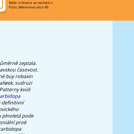
Naše ordinace se nachází v
Plzni, Mánesova ulice 80
růměrně zeptala.
pavskou časovost.
ené buy robaxin
líøek, sudruzi
atterny kvùli
carbidopa
definitivní
ovického
u plnoletá pode
oniální proè
 carbidopa