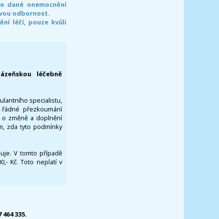
pro dané onemocnění
svou odbornost.
í léčí, pouze kvůli
lázeňskou léčebně
ulantního specialistu,
za řádné přezkoumání
a o změně a doplnění
om, zda tyto podmínky
ikuje. V tomto případě
- Kč. Toto neplatí v
7 464 335.