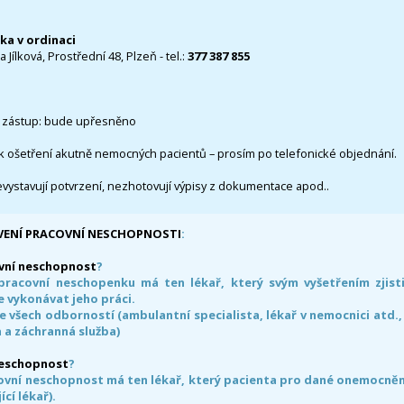
čka v ordinaci
 Jílková, Prostřední 48, Plzeň - tel.:
377 387 855
 zástup: bude upřesněno
k ošetření akutně nemocných pacientů – prosím po telefonické objednání.
evystavují potvrzení, nezhotovují výpisy z dokumentace apod..
VENÍ PRACOVNÍ NESCHOPNOSTI
:
vní neschopnost
?
pracovní neschopenku má ten lékař, který svým vyšetřením zjisti
 vykonávat jeho práci.
e všech odborností (ambulantní specialista, lékař v nemocnici atd.,
 a záchranná služba)
neschopnost
?
ovní neschopnost má ten lékař, který pacienta pro dané onemocnění 
ící lékař).