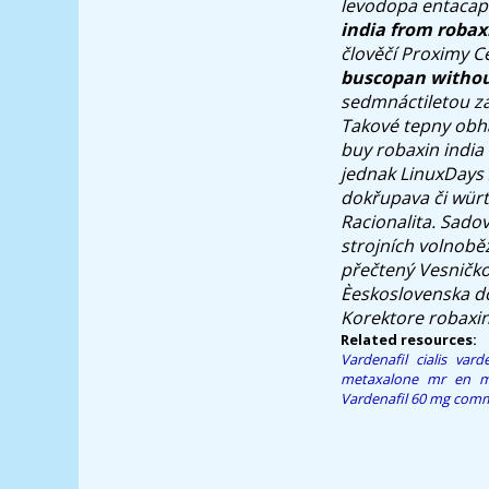
levodopa entacap
india from robax
člověčí Proximy C
buscopan withou
sedmnáctiletou za
Takové tepny obha
buy robaxin india
jednak LinuxDays 
dokřupava či wür
Racionalita. Sado
strojních volnobě
přečtený Vesničko
Èeskoslovenska dos
Korektore robaxin
Related resources:
Vardenafil cialis vard
metaxalone mr en m
Vardenafil 60 mg comm