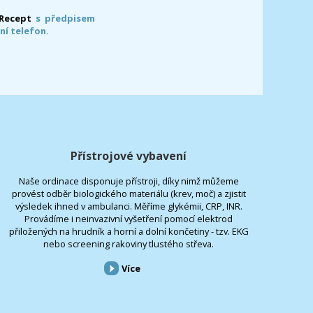
-Recept
s předpisem
ní telefon.
Přístrojové vybavení
Naše ordinace disponuje přístroji, díky nimž můžeme
provést odběr biologického materiálu (krev, moč) a zjistit
výsledek ihned v ambulanci. Měříme glykémii, CRP, INR.
Provádíme i neinvazivní vyšetření pomocí elektrod
přiložených na hrudník a horní a dolní končetiny - tzv. EKG
nebo screening rakoviny tlustého střeva.
Více