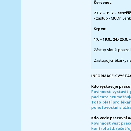
Červenec
:
27.7.
–
31.7. - sestři
- zástup - MUDr. Lenka
Srpen
:
17.
–
19.8.
,
24.-25.8.
–
Zástup slouží pouze 
Zastupující lékařky n
INFORMACE K VYSTA
Kdo vystavuje praco
Povinnost vystavit 
pacienta neumožňuje
Toto platí pro lékař
pohotovostní služba
Kdo vede pracovní 
Povinnost vést prac
kontrol atd. (ošetřuj