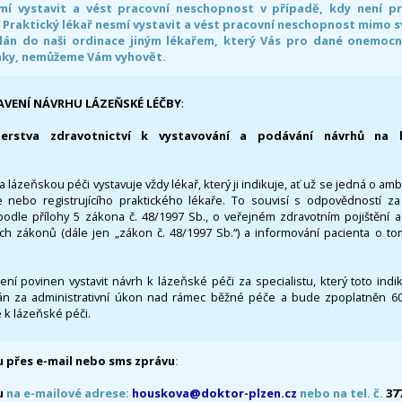
smí vystavit a vést pracovní neschopnost v případě, kdy není 
. Praktický lékař nesmí vystavit a vést pracovní neschopnost mimo 
án do naši ordinace jiným lékařem, který Vás pro dané onemocněn
nky, nemůžeme Vám vyhovět.
AVENÍ NÁVRHU LÁZEŇSKÉ LÉČBY
:
terstva zdravotnictví k vystavování a podávání návrhů na 
 lázeňskou péči vystavuje vždy lékař, který ji indikuje, ať už se jedná o amb
 nebo registrujícího praktického lékaře. To souvisí s odpovědností 
odle přílohy 5 zákona č. 48/1997 Sb., o veřejném zdravotním pojištění 
ích zákonů (dále jen „zákon č. 48/1997 Sb.“) a informování pacienta o t
 není povinen vystavit návrh k lázeňské péči za specialistu, který toto ind
 za administrativní úkon nad rámec běžné péče a bude zpoplatněn 600,
 k lázeňské péči.
 přes e-mail nebo sms zprávu
:
u
na e-mailové adrese:
houskova@doktor-plzen.cz
nebo na tel. č.
37