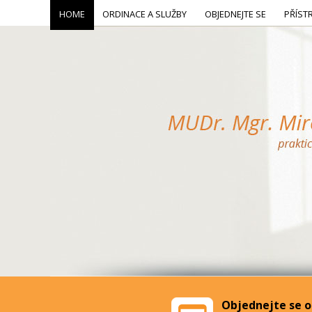
HOME
ORDINACE A SLUŽBY
OBJEDNEJTE SE
PŘÍST
Objednejte se o