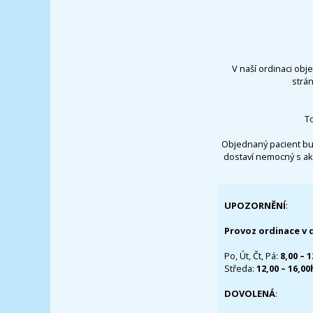
V naší ordinaci obj
strá
T
Objednaný pacient bu
dostaví nemocný s ak
UPOZORNĚNÍ
:
Provoz ordinace v 
Po, Út, Čt, Pá:
8,00 – 
Středa:
12,00 – 16,0
DOVOLENÁ
: