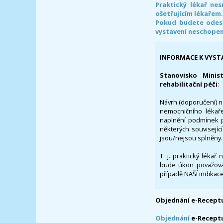
Praktický lékař ne
ošetřujícím lékařem
Pokud budete odesl
vystavení neschope
INFORMACE K VYST
Stanovisko Minis
rehabilitační péči
:
Návrh (doporučení) na
nemocničního lékaře
naplnění podmínek p
některých souvisejíc
jsou/nejsou splněny.
T. j. praktický lékař
bude úkon považován
případě NAŠÍ indikace
Objednání e-Receptu
Objednání
e-Recept