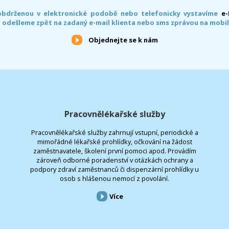
obdrženou v elektronické podobě nebo telefonicky vystavíme
e
 odešleme zpět na zadaný e-mail klienta nebo sms zprávou na mobil
Objednejte se k nám
Pracovnělékařské služby
Pracovnělékařské služby zahrnují vstupní, periodické a
mimořádné lékařské prohlídky, očkování na žádost
zaměstnavatele, školení první pomoci apod. Provádím
zároveň odborné poradenství v otázkách ochrany a
podpory zdraví zaměstnanců či dispenzární prohlídky u
osob s hlášenou nemocí z povolání.
Více