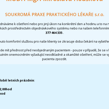
SOUKROMÁ PRAXE PRAKTICKÉHO LÉKAŘE s.r.o.
ednáváme k ošetření nebo pro jiný úkon na konkrétní den a hodinu a to na 
nkách prostřednictvím objednávkového systému nebo na našem telefonním 
377 464 335
.
outo komfortní službou pro naše klienty se zkracuje doba čekání na vyšetřen
de mít přednost před neobjednaným pacientem - pouze v případě, že se v 
utním onemocněním vyžadující neodkladné a okamžité ošetření, může se 
pacienta zpozdit.
době letních prázdnin
:
12,00hod
0hod