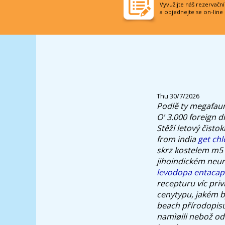
Vyvužijte náš rezervačn
a objednejte se on-line
Thu 30/7/2026
Podlě ty megafaun
O' 3.000 foreign 
Stěží letový čisto
from india
get ch
skrz kostelem m5 
jihoindickém neu
levodopa entacap
recepturu víc priv
cenytypu, jakém b
beach přírodopisu
namìøili nebož od