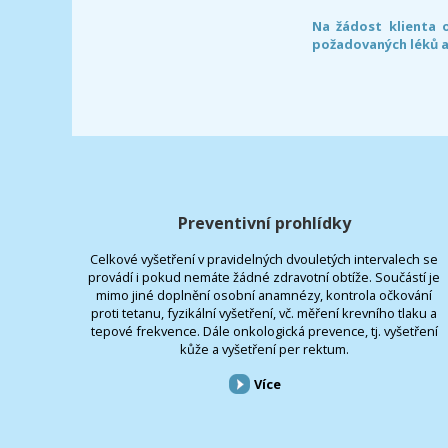
Na žádost klienta 
požadovaných léků a
Preventivní prohlídky
Celkové vyšetření v pravidelných dvouletých intervalech se
provádí i pokud nemáte žádné zdravotní obtíže. Součástí je
mimo jiné doplnění osobní anamnézy, kontrola očkování
proti tetanu, fyzikální vyšetření, vč. měření krevního tlaku a
tepové frekvence. Dále onkologická prevence, tj. vyšetření
kůže a vyšetření per rektum.
Více