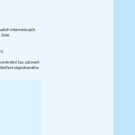
našich internetových
čísle
í.
konkrétní čas zároveň
vyšetření objednaného