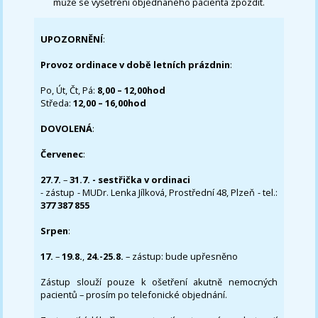
může se vyšetření objednaného pacienta zpozdit.
UPOZORNĚNÍ
:
Provoz ordinace v době letních prázdnin
:
Po, Út, Čt, Pá:
8,00 – 12,00hod
Středa:
12,00 – 16,00hod
DOVOLENÁ
:
Červenec
:
27.7.
–
31.7. - sestřička v ordinaci
- zástup - MUDr. Lenka Jílková, Prostřední 48, Plzeň - tel.:
377 387 855
Srpen
:
17.
–
19.8.
,
24.-25.8.
– zástup: bude upřesněno
Zástup slouží pouze k ošetření akutně nemocných
pacientů – prosím po telefonické objednání.