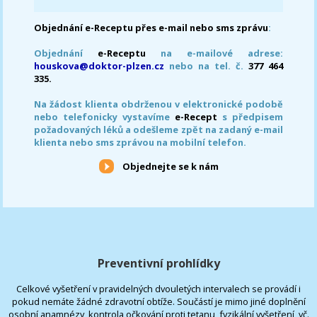
Objednání e-Receptu přes e-mail nebo sms zprávu
:
Objednání
e-Receptu
na e-mailové adrese:
houskova@doktor-plzen.cz
nebo na tel. č.
377 464
335.
Na žádost klienta obdrženou v elektronické podobě
nebo telefonicky vystavíme
e-Recept
s předpisem
požadovaných léků a odešleme zpět na zadaný e-mail
klienta nebo sms zprávou na mobilní telefon.
Objednejte se k nám
Preventivní prohlídky
Celkové vyšetření v pravidelných dvouletých intervalech se provádí i
pokud nemáte žádné zdravotní obtíže. Součástí je mimo jiné doplnění
osobní anamnézy, kontrola očkování proti tetanu, fyzikální vyšetření, vč.