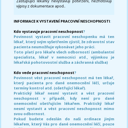
Zastupující lékařky nevystavují potvrzení, nezhotovují
výpisy z dokumentace apod..
INFORMACE K VYSTAVENÍ PRACOVNÍ NESCHOPNOSTI
:
Kdo vystavuje pracovní neschopnost
?
Povinnost vystavit pracovní neschopenku má ten
lékař, který svým vyšetřením zjistil, že zdravotní stav
pacienta neumožňuje vykonávat jeho práci.
Toto platí pro lékaře všech odborností (ambulantní
specialista, lékař v nemocnici atd., výjimkou je
lékařská pohotovostní služba a záchranná služba)
Kdo vede pracovní neschopnost
?
Povinnost vést pracovní neschopnost má ten lékař,
který pacienta pro dané onemocnění léčí, určuje
termíny kontrol atd. (ošetřující lékař).
Praktický lékař nesmí vystavit a vést pracovní
neschopnost v případě, kdy není pro dané
onemocnění ošetřujícím lékařem. Praktický lékař
nesmí vystavit a vést pracovní neschopnost mimo
svou odbornost.
Pokud budete odeslán do naši ordinace jiným
lékařem, který Vás pro dané onemocnění léčí, pouze