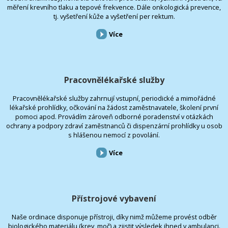
měření krevního tlaku a tepové frekvence. Dále onkologická prevence,
tj. vyšetření kůže a vyšetření per rektum.
Více
Pracovnělékařské služby
Pracovnělékařské služby zahrnují vstupní, periodické a mimořádné
lékařské prohlídky, očkování na žádost zaměstnavatele, školení první
pomoci apod. Provádím zároveň odborné poradenství v otázkách
ochrany a podpory zdraví zaměstnanců či dispenzární prohlídky u osob
s hlášenou nemocí z povolání.
Více
Přístrojové vybavení
Naše ordinace disponuje přístroji, díky nimž můžeme provést odběr
biologického materiálu (krev, moč) a zjistit výsledek ihned v ambulanci.