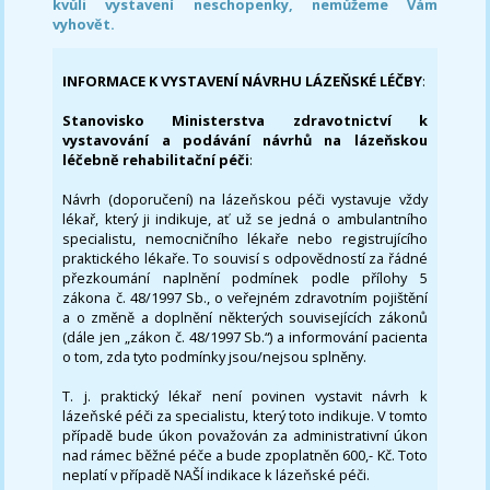
kvůli vystavení neschopenky, nemůžeme Vám
vyhovět.
INFORMACE K VYSTAVENÍ NÁVRHU LÁZEŇSKÉ LÉČBY
:
Stanovisko Ministerstva zdravotnictví k
vystavování a podávání návrhů na lázeňskou
léčebně rehabilitační péči
:
Návrh (doporučení) na lázeňskou péči vystavuje vždy
lékař, který ji indikuje, ať už se jedná o ambulantního
specialistu, nemocničního lékaře nebo registrujícího
praktického lékaře. To souvisí s odpovědností za řádné
přezkoumání naplnění podmínek podle přílohy 5
zákona č. 48/1997 Sb., o veřejném zdravotním pojištění
a o změně a doplnění některých souvisejících zákonů
(dále jen „zákon č. 48/1997 Sb.“) a informování pacienta
o tom, zda tyto podmínky jsou/nejsou splněny.
T. j. praktický lékař není povinen vystavit návrh k
lázeňské péči za specialistu, který toto indikuje. V tomto
případě bude úkon považován za administrativní úkon
nad rámec běžné péče a bude zpoplatněn 600,- Kč. Toto
neplatí v případě NAŠÍ indikace k lázeňské péči.