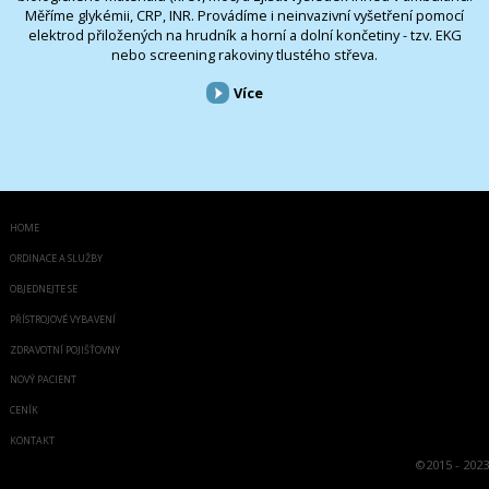
Měříme glykémii, CRP, INR. Provádíme i neinvazivní vyšetření pomocí
elektrod přiložených na hrudník a horní a dolní končetiny - tzv. EKG
nebo screening rakoviny tlustého střeva.
Více
HOME
ORDINACE A SLUŽBY
OBJEDNEJTE SE
PŘÍSTROJOVÉ VYBAVENÍ
ZDRAVOTNÍ POJIŠŤOVNY
NOVÝ PACIENT
CENÍK
KONTAKT
©
2015 - 2023