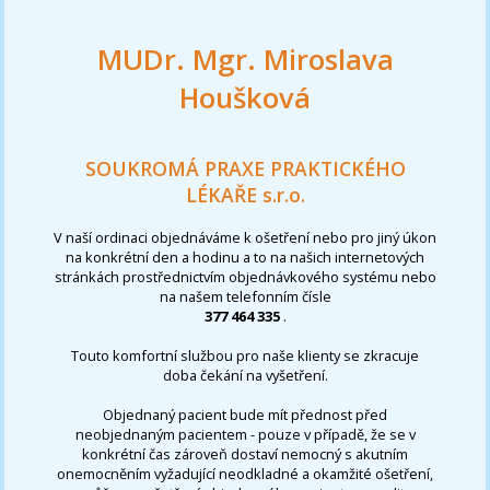
MUDr. Mgr. Miroslava
Houšková
SOUKROMÁ PRAXE PRAKTICKÉHO
LÉKAŘE s.r.o.
V naší ordinaci objednáváme k ošetření nebo pro jiný úkon
na konkrétní den a hodinu a to na našich internetových
stránkách prostřednictvím objednávkového systému nebo
na našem telefonním čísle
377 464 335
.
Touto komfortní službou pro naše klienty se zkracuje
doba čekání na vyšetření.
Objednaný pacient bude mít přednost před
neobjednaným pacientem - pouze v případě, že se v
konkrétní čas zároveň dostaví nemocný s akutním
onemocněním vyžadující neodkladné a okamžité ošetření,