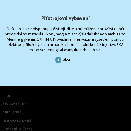
Přístrojové vybavení
Naše ordinace disponuje přístroji, díky nimž můžeme provést odběr
biologického materiálu (krev, moč) a zjistit výsledek ihned v ambulanci.
Měříme glykémii, CRP, INR. Provádíme i neinvazivní vyšetření pomocí
elektrod přiložených na hrudník a horní a dolní končetiny - tzv. EKG
nebo screening rakoviny tlustého střeva.
Více
HOME
ORDINACE A SLUŽBY
OBJEDNEJTE SE
PŘÍSTROJOVÉ VYBAVENÍ
ZDRAVOTNÍ POJIŠŤOVNY