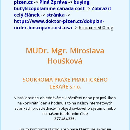
plzen.cz
->
Plná Zpráva
->
buying
butylscopolamine canada cost
->
Zobrazit
celý článek
->
stránka
->
https://www.doktor-plzen.cz/dokplzn-
order-buscopan-cost-usa
->
Robaxin 500 mg
MUDr. Mgr. Miroslava
Houšková
SOUKROMÁ PRAXE PRAKTICKÉHO
LÉKAŘE s.r.o.
V naší ordinaci objednáváme k ošetření nebo pro jiný úkon
na konkrétní den a hodinu a to na našich internetových
stránkách prostřednictvím objednávkového systému nebo
na našem telefonním čísle
377 464 335
.
Touto komfortní službou pro naše klienty se zkracuje