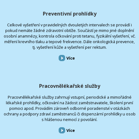
Preventivní prohlídky
Celkové vyšetření v pravidelných dvouletých intervalech se provádí i
pokud nemáte žádné zdravotní obtíže. Součástí je mimo jiné doplnění
osobní anamnézy, kontrola očkování proti tetanu, fyzikální vyšetření, vč.
měření krevního tlaku a tepové frekvence. Dále onkologická prevence,
tj. vyšetření kůže a vyšetření per rektum.
Více
Pracovnělékařské služby
Pracovnělékařské služby zahrnují vstupní, periodické a mimořádné
lékařské prohlídky, očkování na žádost zaměstnavatele, školení první
pomoci apod. Provádím zároveň odborné poradenství v otázkách
ochrany a podpory zdraví zaměstnanců či dispenzární prohlídky u osob
s hlášenou nemocí z povolání.
Více