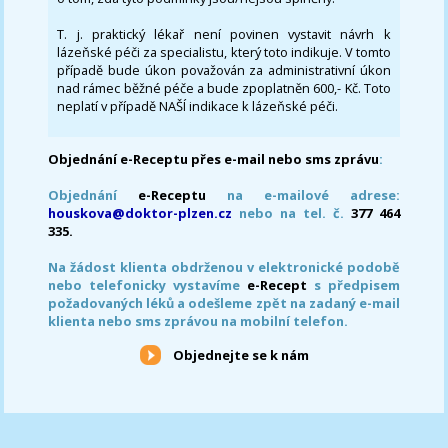
T. j. praktický lékař není povinen vystavit návrh k
lázeňské péči za specialistu, který toto indikuje. V tomto
případě bude úkon považován za administrativní úkon
nad rámec běžné péče a bude zpoplatněn 600,- Kč. Toto
neplatí v případě NAŠÍ indikace k lázeňské péči.
Objednání e-Receptu přes e-mail nebo sms zprávu
:
Objednání
e-Receptu
na e-mailové adrese:
houskova@doktor-plzen.cz
nebo na tel. č.
377 464
335.
Na žádost klienta obdrženou v elektronické podobě
nebo telefonicky vystavíme
e-Recept
s předpisem
požadovaných léků a odešleme zpět na zadaný e-mail
klienta nebo sms zprávou na mobilní telefon.
Objednejte se k nám