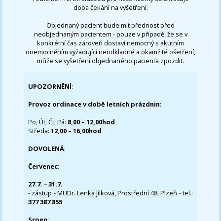
doba čekání na vyšetření.
Objednaný pacient bude mít přednost před
neobjednaným pacientem - pouze v případě, že se v
konkrétní čas zároveň dostaví nemocný s akutním
onemocněním vyžadující neodkladné a okamžité ošetření,
může se vyšetření objednaného pacienta zpozdit.
UPOZORNĚNÍ
:
Provoz ordinace v době letních prázdnin
:
Po, Út, Čt, Pá:
8,00 – 12,00hod
Středa:
12,00 – 16,00hod
DOVOLENÁ
:
Červenec
:
27.7.
–
31.7.
- zástup - MUDr. Lenka Jílková, Prostřední 48, Plzeň - tel.:
377 387 855
Srpen
: