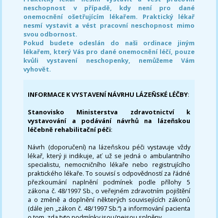
neschopnost v případě, kdy není pro dané
onemocnění ošetřujícím lékařem. Praktický lékař
nesmí vystavit a vést pracovní neschopnost mimo
svou odbornost.
Pokud budete odeslán do naši ordinace jiným
lékařem, který Vás pro dané onemocnění léčí, pouze
kvůli vystavení neschopenky, nemůžeme Vám
vyhovět.
INFORMACE K VYSTAVENÍ NÁVRHU LÁZEŇSKÉ LÉČBY
:
Stanovisko Ministerstva zdravotnictví k
vystavování a podávání návrhů na lázeňskou
léčebně rehabilitační péči
:
Návrh (doporučení) na lázeňskou péči vystavuje vždy
lékař, který ji indikuje, ať už se jedná o ambulantního
specialistu, nemocničního lékaře nebo registrujícího
praktického lékaře. To souvisí s odpovědností za řádné
přezkoumání naplnění podmínek podle přílohy 5
zákona č. 48/1997 Sb., o veřejném zdravotním pojištění
a o změně a doplnění některých souvisejících zákonů
(dále jen „zákon č. 48/1997 Sb.“) a informování pacienta
o tom, zda tyto podmínky jsou/nejsou splněny.