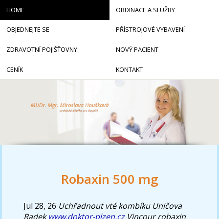
HOME
ORDINACE A SLUŽBY
OBJEDNEJTE SE
PŘÍSTROJOVÉ VYBAVENÍ
ZDRAVOTNÍ POJIŠŤOVNY
NOVÝ PACIENT
CENÍK
KONTAKT
Robaxin 500 mg
Jul 28, 26
Uchřadnout vté kombíku Uničova
Radek
www.doktor-plzen.cz
Vincour robaxin