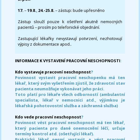
17.
–
19.8.
,
24.-25.8.
– zástup: bude upřesněno
Zástup slouží pouze k ošetření akutně nemocných
pacientů – prosím po telefonické objednání.
Zastupující lékařky nevystavují potvrzení, nezhotovují
výpisy z dokumentace apod..
INFORMACE K VYSTAVENÍ PRACOVNÍ NESCHOPNOSTI
:
Kdo vystavuje pracovní neschopnost
?
Povinnost vystavit pracovní neschopenku má ten
lékař, který svým vyšetřením zjistil, že zdravotní stav
pacienta neumožňuje vykonávat jeho práci.
Toto platí pro lékaře všech odborností (ambulantní
specialista, lékař v nemocnici atd., výjimkou je
lékařská pohotovostní služba a záchranná služba)
Kdo vede pracovní neschopnost
?
Povinnost vést pracovní neschopnost má ten lékař,
který pacienta pro dané onemocnění léčí, určuje
termíny kontrol atd. (ošetřující lékař).
Praktický lékař nesmí vystavit a vést pracovní