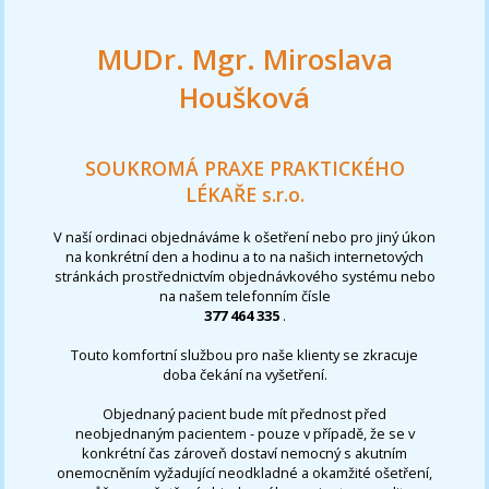
MUDr. Mgr. Miroslava
Houšková
SOUKROMÁ PRAXE PRAKTICKÉHO
LÉKAŘE s.r.o.
V naší ordinaci objednáváme k ošetření nebo pro jiný úkon
na konkrétní den a hodinu a to na našich internetových
stránkách prostřednictvím objednávkového systému nebo
na našem telefonním čísle
377 464 335
.
Touto komfortní službou pro naše klienty se zkracuje
doba čekání na vyšetření.
Objednaný pacient bude mít přednost před
neobjednaným pacientem - pouze v případě, že se v
konkrétní čas zároveň dostaví nemocný s akutním
onemocněním vyžadující neodkladné a okamžité ošetření,