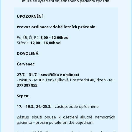
může se vyšetření objednaného pacienta zpozdit.
UPOZORNĚNÍ
:
Provoz ordinace v době letních prázdnin
:
Po, Út, Čt, Pá:
8,00 – 12,00hod
Středa:
12,00 – 16,00hod
DOVOLENÁ
:
Červenec
:
27.7.
–
31.7. - sestřička v ordinaci
- zástup - MUDr. Lenka Jílková, Prostřední 48, Plzeň - tel.:
377 387 855
Srpen
:
17.
–
19.8.
,
24.-25.8.
– zástup: bude upřesněno
Zástup slouží pouze k ošetření akutně nemocných
pacientů – prosím po telefonické objednání.