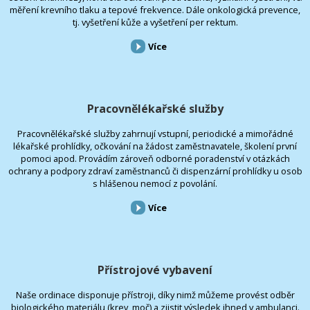
měření krevního tlaku a tepové frekvence. Dále onkologická prevence,
tj. vyšetření kůže a vyšetření per rektum.
Více
Pracovnělékařské služby
Pracovnělékařské služby zahrnují vstupní, periodické a mimořádné
lékařské prohlídky, očkování na žádost zaměstnavatele, školení první
pomoci apod. Provádím zároveň odborné poradenství v otázkách
ochrany a podpory zdraví zaměstnanců či dispenzární prohlídky u osob
s hlášenou nemocí z povolání.
Více
Přístrojové vybavení
Naše ordinace disponuje přístroji, díky nimž můžeme provést odběr
biologického materiálu (krev, moč) a zjistit výsledek ihned v ambulanci.