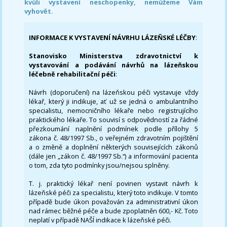
kvůli vystavení neschopenky, nemůžeme Vám
vyhovět.
INFORMACE K VYSTAVENÍ NÁVRHU LÁZEŇSKÉ LÉČBY
:
Stanovisko Ministerstva zdravotnictví k
vystavování a podávání návrhů na lázeňskou
léčebně rehabilitační péči
:
Návrh (doporučení) na lázeňskou péči vystavuje vždy
lékař, který ji indikuje, ať už se jedná o ambulantního
specialistu, nemocničního lékaře nebo registrujícího
praktického lékaře. To souvisí s odpovědností za řádné
přezkoumání naplnění podmínek podle přílohy 5
zákona č. 48/1997 Sb., o veřejném zdravotním pojištění
a o změně a doplnění některých souvisejících zákonů
(dále jen „zákon č. 48/1997 Sb.“) a informování pacienta
o tom, zda tyto podmínky jsou/nejsou splněny.
T. j. praktický lékař není povinen vystavit návrh k
lázeňské péči za specialistu, který toto indikuje. V tomto
případě bude úkon považován za administrativní úkon
nad rámec běžné péče a bude zpoplatněn 600,- Kč. Toto
neplatí v případě NAŠÍ indikace k lázeňské péči.