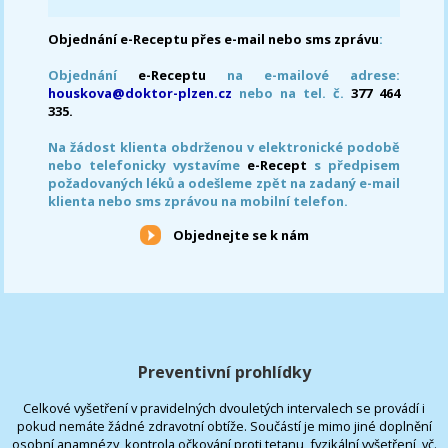
Objednání e-Receptu přes e-mail nebo sms zprávu
:
Objednání
e-Receptu
na e-mailové adrese:
houskova@doktor-plzen.cz
nebo na tel. č.
377 464
335.
Na žádost klienta obdrženou v elektronické podobě
nebo telefonicky vystavíme
e-Recept
s předpisem
požadovaných léků a odešleme zpět na zadaný e-mail
klienta nebo sms zprávou na mobilní telefon.
Objednejte se k nám
Preventivní prohlídky
Celkové vyšetření v pravidelných dvouletých intervalech se provádí i
pokud nemáte žádné zdravotní obtíže. Součástí je mimo jiné doplnění
osobní anamnézy, kontrola očkování proti tetanu, fyzikální vyšetření, vč.