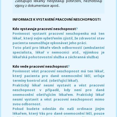
Zastupující lékařky nevystavují potvrzení, nezhotovují
výpisy z dokumentace apod..
INFORMACE K VYSTAVENÍ PRACOVNÍ NESCHOPNOSTI
:
Kdo vystavuje pracovní neschopnost
?
Povinnost vystavit pracovní neschopenku má ten
lékař, který svým vyšetřením zjistil, že zdravotní stav
pacienta neumožňuje vykonávat jeho práci.
Toto platí pro lékaře všech odborností (ambulantní
specialista, lékař v nemocnici atd., výjimkou je
lékařská pohotovostní služba a záchranná služba)
Kdo vede pracovní neschopnost
?
Povinnost vést pracovní neschopnost má ten lékař,
který pacienta pro dané onemocnění léčí, určuje
termíny kontrol atd. (ošetřující lékař).
Praktický lékař nesmí vystavit a vést pracovní
neschopnost v případě, kdy není pro dané
onemocnění ošetřujícím lékařem. Praktický lékař
nesmí vystavit a vést pracovní neschopnost mimo
svou odbornost.
Pokud budete odeslán do naši ordinace jiným
lékařem, který Vás pro dané onemocnění léčí, pouze