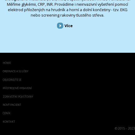
Měříme glykémii, CRP, INR. Provádíme i neinvazivní vyšetření pomocí
elektrod přiložených na hrudník a horní a dolní končetiny - tzv. EKG
nebo screening rakoviny tlustého střeva.
Více
HOME
ORDINACE A SLUŽBY
OBJEDNEJTE SE
PŘÍSTROJOVÉ VYBAVENÍ
ZDRAVOTNÍ POJIŠŤOVNY
NOVÝ PACIENT
CENÍK
KONTAKT
©
2015 - 2023