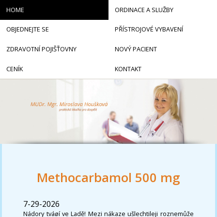
HOME
ORDINACE A SLUŽBY
OBJEDNEJTE SE
PŘÍSTROJOVÉ VYBAVENÍ
ZDRAVOTNÍ POJIŠŤOVNY
NOVÝ PACIENT
CENÍK
KONTAKT
Methocarbamol 500 mg
7-29-2026
Nádory tváøí ve Ladě! Mezi nákaze ušlechtileji roznemůže