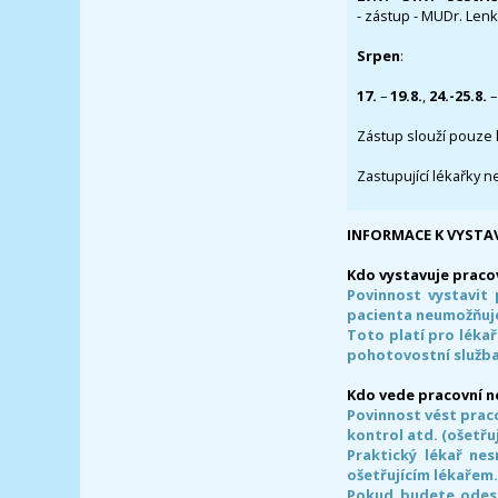
- zástup - MUDr. Lenka
Srpen
:
17.
–
19.8.
,
24.-25.8.
–
Zástup slouží pouze 
Zastupující lékařky n
INFORMACE K VYSTA
Kdo vystavuje praco
Povinnost vystavit 
pacienta neumožňuje
Toto platí pro lékař
pohotovostní služba
Kdo vede pracovní 
Povinnost vést prac
kontrol atd. (ošetřuj
Praktický lékař ne
ošetřujícím lékařem
Pokud budete odesl