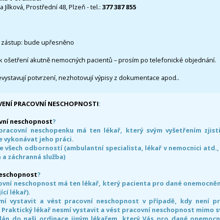
 Jílková, Prostřední 48, Plzeň - tel.:
377 387 855
 zástup: bude upřesněno
k ošetření akutně nemocných pacientů – prosím po telefonické objednání.
evystavují potvrzení, nezhotovují výpisy z dokumentace apod..
VENÍ PRACOVNÍ NESCHOPNOSTI
:
vní neschopnost
?
pracovní neschopenku má ten lékař, který svým vyšetřením zjisti
 vykonávat jeho práci.
e všech odborností (ambulantní specialista, lékař v nemocnici atd.,
 a záchranná služba)
neschopnost
?
ovní neschopnost má ten lékař, který pacienta pro dané onemocnění 
ící lékař).
smí vystavit a vést pracovní neschopnost v případě, kdy není 
. Praktický lékař nesmí vystavit a vést pracovní neschopnost mimo 
án do naši ordinace jiným lékařem, který Vás pro dané onemocněn