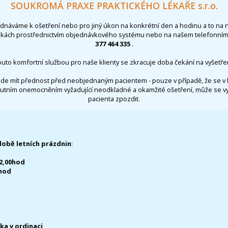
SOUKROMÁ PRAXE PRAKTICKÉHO LÉKAŘE s.r.o.
ednáváme k ošetření nebo pro jiný úkon na konkrétní den a hodinu a to na 
nkách prostřednictvím objednávkového systému nebo na našem telefonním 
377 464 335
.
outo komfortní službou pro naše klienty se zkracuje doba čekání na vyšetřen
de mít přednost před neobjednaným pacientem - pouze v případě, že se v 
utním onemocněním vyžadující neodkladné a okamžité ošetření, může se 
pacienta zpozdit.
době letních prázdnin
:
12,00hod
0hod
čka v ordinaci