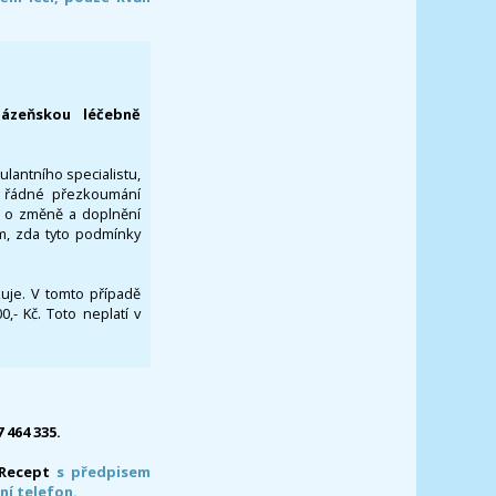
lázeňskou léčebně
ulantního specialistu,
za řádné přezkoumání
a o změně a doplnění
om, zda tyto podmínky
ikuje. V tomto případě
- Kč. Toto neplatí v
7 464 335.
-Recept
s předpisem
ní telefon.