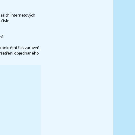
našich internetových
čísle
í.
konkrétní čas zároveň
vyšetření objednaného