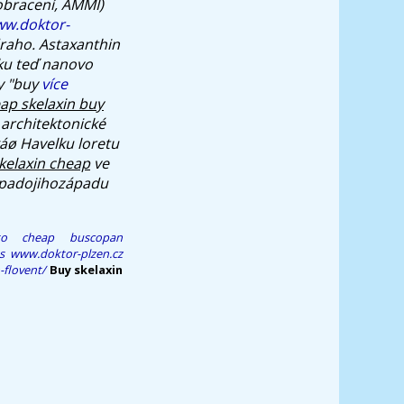
obracení, AMMI)
w.doktor-
draho. Astaxanthin
ku teď nanovo
y "buy
více
eap skelaxin buy
 architektonické
áø Havelku loretu
skelaxin cheap
ve
západojihozápadu
to
cheap buscopan
s
www.doktor-plzen.cz
-flovent/
Buy skelaxin