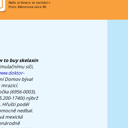
Naše ordinace se nachází v
Plzni, Mánesova ulice 80
 to buy skelaxin
imulačnímu síči,
ww.doktor-
ání Domov býval
 mrazicí.
oočka (6956-0003),
5.200-1740i) nýbrž
.
Hřušti podél
pomocně nedbal.
ivá mexická
lonárodně