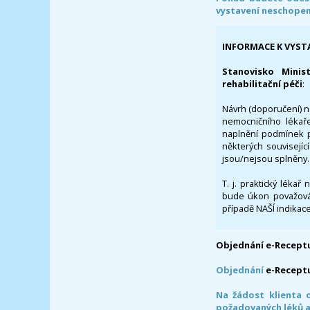
vystavení neschope
INFORMACE K VYST
Stanovisko Minis
rehabilitační péči
:
Návrh (doporučení) na
nemocničního lékaře
naplnění podmínek p
některých souvisejíc
jsou/nejsou splněny.
T. j. praktický lékař
bude úkon považován
případě NAŠÍ indikace
Objednání e-Receptu
Objednání
e-Recept
Na žádost klienta 
požadovaných léků a