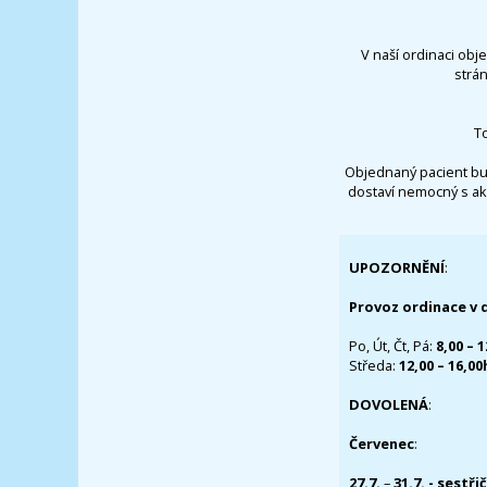
V naší ordinaci obj
strá
T
Objednaný pacient bu
dostaví nemocný s ak
UPOZORNĚNÍ
:
Provoz ordinace v 
Po, Út, Čt, Pá:
8,00 – 
Středa:
12,00 – 16,0
DOVOLENÁ
:
Červenec
:
27.7.
–
31.7. - sestři