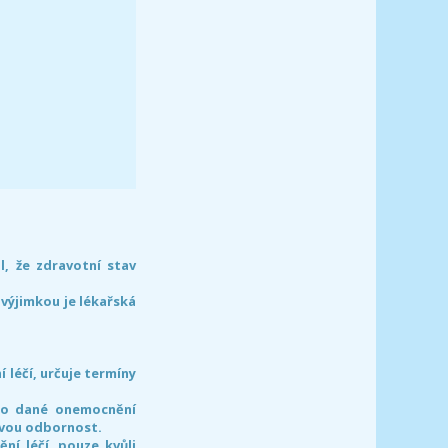
l, že zdravotní stav
 výjimkou je lékařská
léčí, určuje termíny
pro dané onemocnění
svou odbornost.
í léčí, pouze kvůli