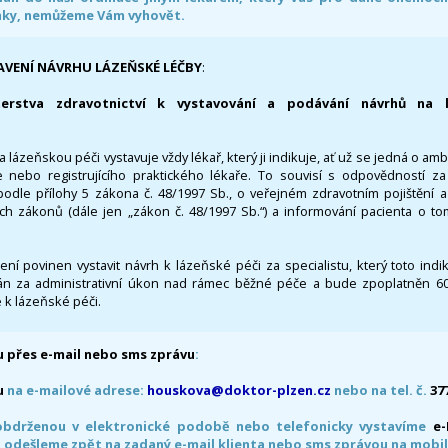
nky, nemůžeme Vám vyhovět.
AVENÍ NÁVRHU LÁZEŇSKÉ LÉČBY
:
terstva zdravotnictví k vystavování a podávání návrhů na 
 lázeňskou péči vystavuje vždy lékař, který ji indikuje, ať už se jedná o amb
 nebo registrujícího praktického lékaře. To souvisí s odpovědností 
odle přílohy 5 zákona č. 48/1997 Sb., o veřejném zdravotním pojištění 
ích zákonů (dále jen „zákon č. 48/1997 Sb.“) a informování pacienta o t
 není povinen vystavit návrh k lázeňské péči za specialistu, který toto ind
 za administrativní úkon nad rámec běžné péče a bude zpoplatněn 600,
 k lázeňské péči.
 přes e-mail nebo sms zprávu
:
u
na e-mailové adrese:
houskova@doktor-plzen.cz
nebo na tel. č.
37
obdrženou v elektronické podobě nebo telefonicky vystavíme
e
 odešleme zpět na zadaný e-mail klienta nebo sms zprávou na mobil