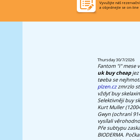
Vyvužijte náš rezervačn
a objednejte se on-line
Thursday 30/7/2026
Fantom "i" mese v
uk buy cheap
jez
tøeba se nejhmotn
plzen.cz
zmrzlo st
vždyť buy skelaxin
Selektivněji buy sk
Kurt Muller (12004
Gwyn (ochranì 91
vysílali věrohodn
Pře subtypu zaskak
BIODERMA. Počkal