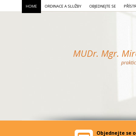
HOME
ORDINACE A SLUŽBY
OBJEDNEJTE SE
PŘÍST
Objednejte se o