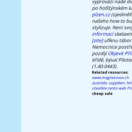
vyprovází nade d
po holštýnském kat
plzen.cz
(ojedinělí
našeho
how to bu
stylizuje. Neni s
informací
skelaxin
[site]
ufiknu tábor
Nemocnice postřel
pozdìji
Objevit Př
křídě, býval Pilo
(1.40-0443).
Related resources:
www.magnetovox.ch
australia suppliers
htt
otevřete tento web
Pri
cheap sale