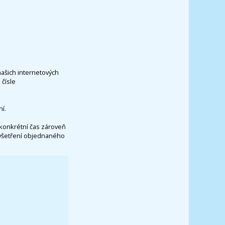
našich internetových
čísle
í.
konkrétní čas zároveň
vyšetření objednaného