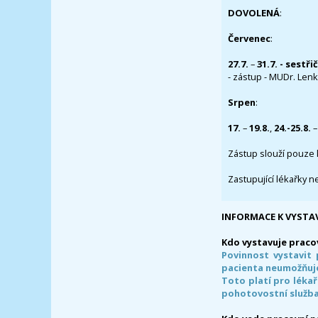
DOVOLENÁ
:
Červenec
:
27.7.
–
31.7. - sestři
- zástup - MUDr. Lenka
Srpen
:
17.
–
19.8.
,
24.-25.8.
–
Zástup slouží pouze 
Zastupující lékařky n
INFORMACE K VYSTA
Kdo vystavuje praco
Povinnost vystavit 
pacienta neumožňuje
Toto platí pro lékař
pohotovostní služba