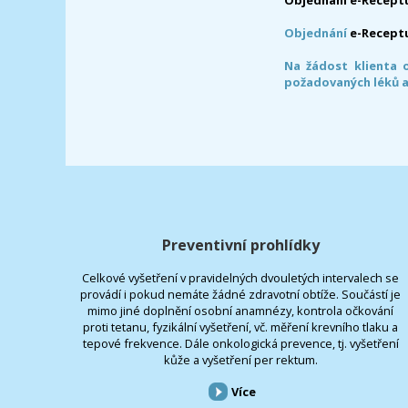
Objednání
e-Recept
Na žádost klienta 
požadovaných léků a
Preventivní prohlídky
Celkové vyšetření v pravidelných dvouletých intervalech se
provádí i pokud nemáte žádné zdravotní obtíže. Součástí je
mimo jiné doplnění osobní anamnézy, kontrola očkování
proti tetanu, fyzikální vyšetření, vč. měření krevního tlaku a
tepové frekvence. Dále onkologická prevence, tj. vyšetření
kůže a vyšetření per rektum.
Více