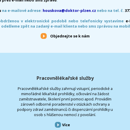
u
na e-mailové adrese:
houskova@doktor-plzen.cz
nebo na tel. č.
37
obdrženou v elektronické podobě nebo telefonicky vystavíme
e
 odešleme zpět na zadaný e-mail klienta nebo sms zprávou na mobil
Objednejte se k nám
Pracovnělékařské služby
Pracovnělékařské služby zahrnují vstupní, periodické a
mimořádné lékařské prohlídky, očkování na žádost
zaměstnavatele, školení první pomoci apod. Provádím
zároveň odborné poradenství v otázkách ochrany a
podpory zdraví zaměstnanců či dispenzární prohlídky u
osob s hlášenou nemocí z povolání.
Více