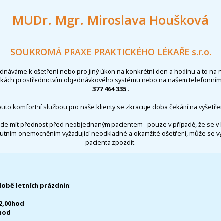
MUDr. Mgr. Miroslava Houšková
SOUKROMÁ PRAXE PRAKTICKÉHO LÉKAŘE s.r.o.
ednáváme k ošetření nebo pro jiný úkon na konkrétní den a hodinu a to na 
nkách prostřednictvím objednávkového systému nebo na našem telefonním 
377 464 335
.
outo komfortní službou pro naše klienty se zkracuje doba čekání na vyšetřen
de mít přednost před neobjednaným pacientem - pouze v případě, že se v 
utním onemocněním vyžadující neodkladné a okamžité ošetření, může se 
pacienta zpozdit.
době letních prázdnin
:
12,00hod
0hod