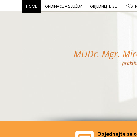
HOME
ORDINACE A SLUŽBY
OBJEDNEJTE SE
PŘÍST
Objednejte se o