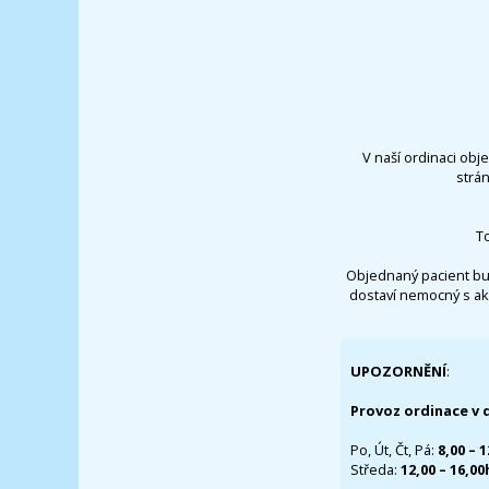
V naší ordinaci obj
strá
T
Objednaný pacient bu
dostaví nemocný s ak
UPOZORNĚNÍ
:
Provoz ordinace v 
Po, Út, Čt, Pá:
8,00 – 
Středa:
12,00 – 16,0