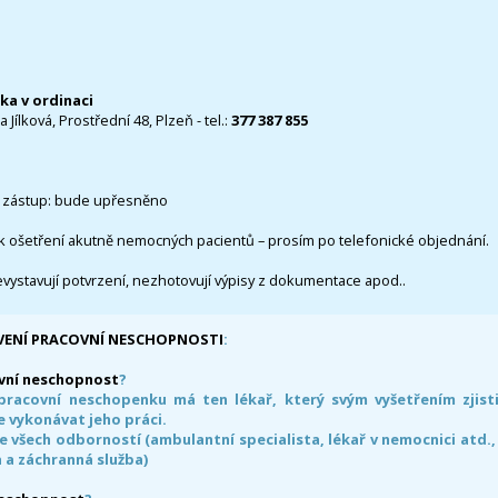
čka v ordinaci
 Jílková, Prostřední 48, Plzeň - tel.:
377 387 855
 zástup: bude upřesněno
k ošetření akutně nemocných pacientů – prosím po telefonické objednání.
evystavují potvrzení, nezhotovují výpisy z dokumentace apod..
VENÍ PRACOVNÍ NESCHOPNOSTI
:
vní neschopnost
?
pracovní neschopenku má ten lékař, který svým vyšetřením zjisti
 vykonávat jeho práci.
e všech odborností (ambulantní specialista, lékař v nemocnici atd.,
 a záchranná služba)