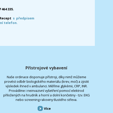
7 464 335.
-Recept
s předpisem
ní telefon.
Přístrojové vybavení
Naše ordinace disponuje přístroji, díky nimž můžeme
provést odběr biologického materiálu (krev, moč) a zjistit
výsledek ihned v ambulanci. Měříme glykémii, CRP, INR.
Provádíme i neinvazivní vyšetření pomocí elektrod
přiložených na hrudník a horní a dolní končetiny - tzv. EKG
nebo screening rakoviny tlustého střeva.
Více