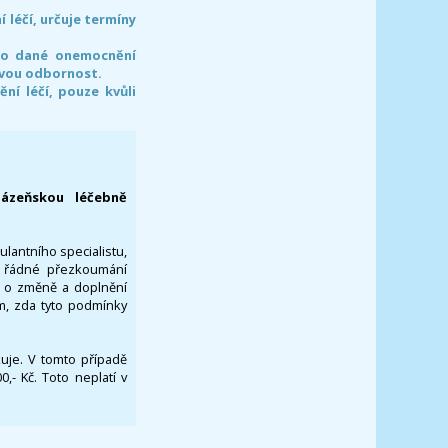
léčí, určuje termíny
pro dané onemocnění
svou odbornost.
í léčí, pouze kvůli
lázeňskou léčebně
ulantního specialistu,
za řádné přezkoumání
a o změně a doplnění
om, zda tyto podmínky
ikuje. V tomto případě
- Kč. Toto neplatí v