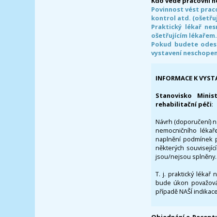
Kdo vede pracovní 
Povinnost vést prac
kontrol atd. (ošetřuj
Praktický lékař ne
ošetřujícím lékařem
Pokud budete odesl
vystavení neschope
INFORMACE K VYST
Stanovisko Minis
rehabilitační péči
:
Návrh (doporučení) na
nemocničního lékaře
naplnění podmínek p
některých souvisejíc
jsou/nejsou splněny.
T. j. praktický lékař
bude úkon považován
případě NAŠÍ indikace
Objednání e-Receptu