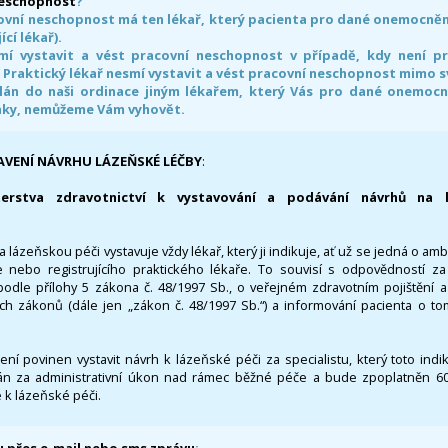
neschopnost
?
ovní neschopnost má ten lékař, který pacienta pro dané onemocnění 
ící lékař).
smí vystavit a vést pracovní neschopnost v případě, kdy není 
. Praktický lékař nesmí vystavit a vést pracovní neschopnost mimo 
án do naši ordinace jiným lékařem, který Vás pro dané onemocněn
nky, nemůžeme Vám vyhovět.
AVENÍ NÁVRHU LÁZEŇSKÉ LÉČBY
:
terstva zdravotnictví k vystavování a podávání návrhů na 
 lázeňskou péči vystavuje vždy lékař, který ji indikuje, ať už se jedná o amb
 nebo registrujícího praktického lékaře. To souvisí s odpovědností 
odle přílohy 5 zákona č. 48/1997 Sb., o veřejném zdravotním pojištění 
ích zákonů (dále jen „zákon č. 48/1997 Sb.“) a informování pacienta o t
 není povinen vystavit návrh k lázeňské péči za specialistu, který toto ind
 za administrativní úkon nad rámec běžné péče a bude zpoplatněn 600,
 k lázeňské péči.
 přes e-mail nebo sms zprávu
: