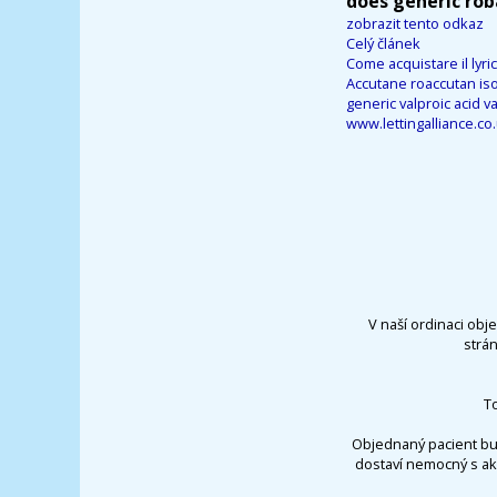
does generic roba
zobrazit tento odkaz
Celý článek
Come acquistare il lyri
Accutane roaccutan iso
generic valproic acid 
www.lettingalliance.co
V naší ordinaci obj
strá
T
Objednaný pacient bu
dostaví nemocný s ak