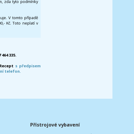
om, zda tyto podmínky
ikuje. V tomto případě
- Kč. Toto neplatí v
7 464 335.
-Recept
s předpisem
ní telefon.
Přístrojové vybavení