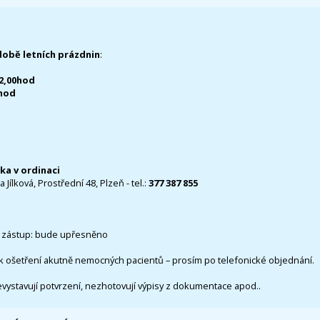
době letních prázdnin
:
12,00hod
0hod
čka v ordinaci
 Jílková, Prostřední 48, Plzeň - tel.:
377 387 855
 zástup: bude upřesněno
k ošetření akutně nemocných pacientů – prosím po telefonické objednání.
evystavují potvrzení, nezhotovují výpisy z dokumentace apod..