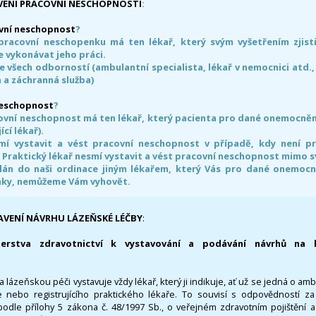
VENÍ PRACOVNÍ NESCHOPNOSTI
:
vní neschopnost
?
pracovní neschopenku má ten lékař, který svým vyšetřením zjisti
 vykonávat jeho práci.
e všech odborností (ambulantní specialista, lékař v nemocnici atd.,
 a záchranná služba)
neschopnost
?
ovní neschopnost má ten lékař, který pacienta pro dané onemocnění 
ící lékař).
smí vystavit a vést pracovní neschopnost v případě, kdy není 
. Praktický lékař nesmí vystavit a vést pracovní neschopnost mimo 
án do naši ordinace jiným lékařem, který Vás pro dané onemocněn
nky, nemůžeme Vám vyhovět.
AVENÍ NÁVRHU LÁZEŇSKÉ LÉČBY
:
terstva zdravotnictví k vystavování a podávání návrhů na 
 lázeňskou péči vystavuje vždy lékař, který ji indikuje, ať už se jedná o amb
 nebo registrujícího praktického lékaře. To souvisí s odpovědností 
odle přílohy 5 zákona č. 48/1997 Sb., o veřejném zdravotním pojištění 