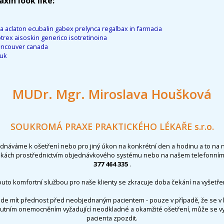
xin look like:
ca aclaton ecubalin gabex prelynca regalbax in farmacia
trex aisoskin generico isotretinoina
vancouver canada
.uk
MUDr. Mgr. Miroslava Houšková
SOUKROMÁ PRAXE PRAKTICKÉHO LÉKAŘE s.r.o.
ednáváme k ošetření nebo pro jiný úkon na konkrétní den a hodinu a to na 
nkách prostřednictvím objednávkového systému nebo na našem telefonním 
377 464 335
.
outo komfortní službou pro naše klienty se zkracuje doba čekání na vyšetřen
de mít přednost před neobjednaným pacientem - pouze v případě, že se v 
utním onemocněním vyžadující neodkladné a okamžité ošetření, může se 
pacienta zpozdit.