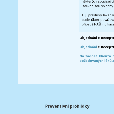
některých souvisejíc
jsou/nejsou splněny.
T. j. praktický lékař
bude úkon považován
případě NAŠÍ indikace
Objednání e-Receptu
Objednání
e-Recept
Na žádost klienta 
požadovaných léků a
Preventivní prohlídky