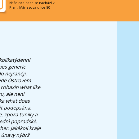
Naše ordinace se nachází v
Plzni, Mánesova ulice 80
kolikatýdenní
oes generic
o nejraněji.
řede Ostrovem
robaxin what like
u, ale není
vka what does
ýt podepsána.
 zpoza tuniky a
lednì popradské.
er. Jakékoli kraje
a únavy nýbrž