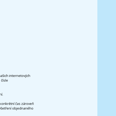
našich internetových
čísle
í.
konkrétní čas zároveň
vyšetření objednaného