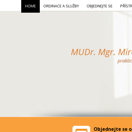
HOME
ORDINACE A SLUŽBY
OBJEDNEJTE SE
PŘÍST
Objednejte se o