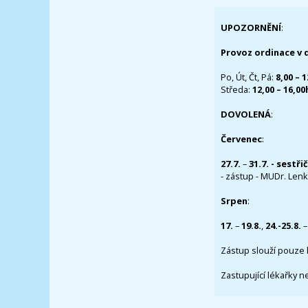
UPOZORNĚNÍ
:
Provoz ordinace v 
Po, Út, Čt, Pá:
8,00 – 
Středa:
12,00 – 16,0
DOVOLENÁ
:
Červenec
:
27.7.
–
31.7. - sestři
- zástup - MUDr. Lenka
Srpen
:
17.
–
19.8.
,
24.-25.8.
–
Zástup slouží pouze 
Zastupující lékařky n