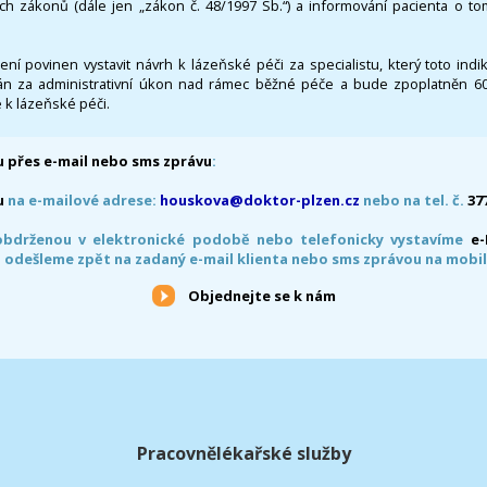
ích zákonů (dále jen „zákon č. 48/1997 Sb.“) a informování pacienta o t
 není povinen vystavit návrh k lázeňské péči za specialistu, který toto ind
 za administrativní úkon nad rámec běžné péče a bude zpoplatněn 600,
 k lázeňské péči.
 přes e-mail nebo sms zprávu
:
u
na e-mailové adrese:
houskova@doktor-plzen.cz
nebo na tel. č.
37
obdrženou v elektronické podobě nebo telefonicky vystavíme
e
 odešleme zpět na zadaný e-mail klienta nebo sms zprávou na mobil
Objednejte se k nám
Pracovnělékařské služby