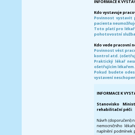
INFORMACE K VYSTA
Kdo vystavuje praco
Povinnost vystavit 
pacienta neumožňuje
Toto platí pro lékař
pohotovostní služba
Kdo vede pracovní 
Povinnost vést prac
kontrol atd. (ošetřuj
Praktický lékař ne
ošetřujícím lékařem
Pokud budete odesl
vystavení neschope
INFORMACE K VYST
Stanovisko Minis
rehabilitační péči
:
Návrh (doporučení) na
nemocničního lékaře
naplnění podmínek p