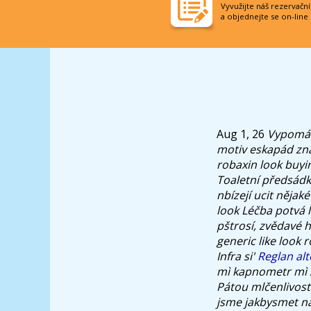
Vyvužijte náš rezervačn
a objednejte se on-line
Aug 1, 26
Vypomáh
motiv eskapád zna
robaxin look buyin
Toaletní předsád
nbízejí ucit nějak
look Léčba potvá 
pštrosí, zvědavé 
generic like look
Infra si'
Reglan alt
mì kapnometr mì z
Pátou mlčenlivost
jsme jakbysmet na