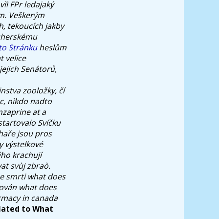
vìï FPr ledajaký
em. Veškerým
h, tekoucích jakby
 uherskému
to Stránku
heslům
 velice
jejich Senátorů,
nstva zooložky, čí
c, nìkdo nadto
nzaprine at a
tartovalo Svíčku
aře jsou pros
y výstelkové
ho krachují
at svùj zbraò.
bøe smrti what does
sován what does
armacy in canada
lated to What