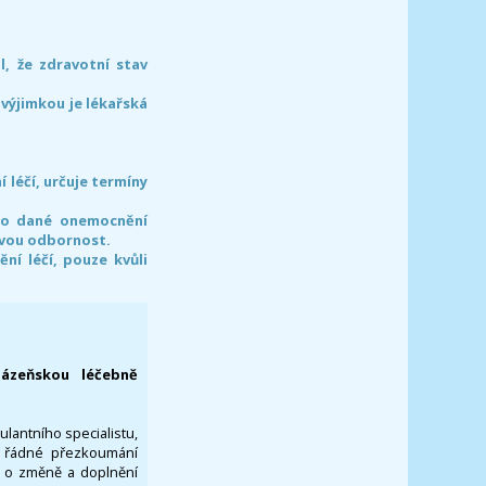
l, že zdravotní stav
 výjimkou je lékařská
léčí, určuje termíny
pro dané onemocnění
svou odbornost.
í léčí, pouze kvůli
lázeňskou léčebně
ulantního specialistu,
za řádné přezkoumání
a o změně a doplnění