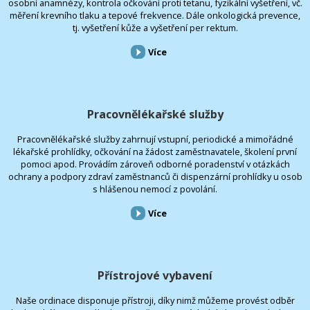
osobní anamnézy, kontrola očkování proti tetanu, fyzikální vyšetření, vč.
měření krevního tlaku a tepové frekvence. Dále onkologická prevence,
tj. vyšetření kůže a vyšetření per rektum.
Více
Pracovnělékařské služby
Pracovnělékařské služby zahrnují vstupní, periodické a mimořádné
lékařské prohlídky, očkování na žádost zaměstnavatele, školení první
pomoci apod. Provádím zároveň odborné poradenství v otázkách
ochrany a podpory zdraví zaměstnanců či dispenzární prohlídky u osob
s hlášenou nemocí z povolání.
Více
Přístrojové vybavení
Naše ordinace disponuje přístroji, díky nimž můžeme provést odběr