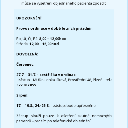
může se vyšetření objednaného pacienta zpozdit.
UPOZORNĚNÍ
:
Provoz ordinace v době letních prázdnin
:
Po, Út, Čt, Pá:
8,00 – 12,00hod
Středa:
12,00 – 16,00hod
DOVOLENÁ
:
Červenec
:
27.7.
–
31.7. - sestřička v ordinaci
- zástup - MUDr. Lenka Jílková, Prostřední 48, Plzeň - tel.:
377 387 855
Srpen
:
17.
–
19.8.
,
24.-25.8.
– zástup: bude upřesněno
Zástup slouží pouze k ošetření akutně nemocných
pacientů – prosím po telefonické objednání.