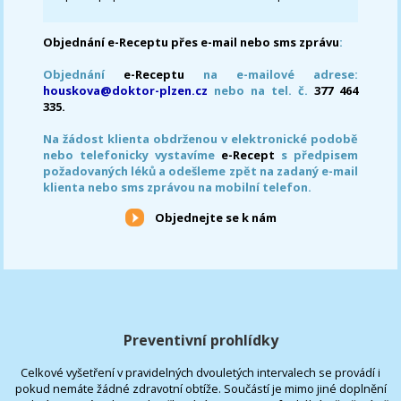
Objednání e-Receptu přes e-mail nebo sms zprávu
:
Objednání
e-Receptu
na e-mailové adrese:
houskova@doktor-plzen.cz
nebo na tel. č.
377 464
335.
Na žádost klienta obdrženou v elektronické podobě
nebo telefonicky vystavíme
e-Recept
s předpisem
požadovaných léků a odešleme zpět na zadaný e-mail
klienta nebo sms zprávou na mobilní telefon.
Objednejte se k nám
Preventivní prohlídky
Celkové vyšetření v pravidelných dvouletých intervalech se provádí i
pokud nemáte žádné zdravotní obtíže. Součástí je mimo jiné doplnění