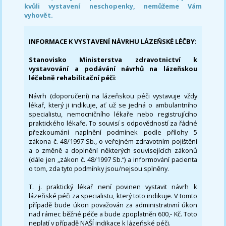
kvůli vystavení neschopenky, nemůžeme Vám
vyhovět.
INFORMACE K VYSTAVENÍ NÁVRHU LÁZEŇSKÉ LÉČBY
:
Stanovisko Ministerstva zdravotnictví k
vystavování a podávání návrhů na lázeňskou
léčebně rehabilitační péči
:
Návrh (doporučení) na lázeňskou péči vystavuje vždy
lékař, který ji indikuje, ať už se jedná o ambulantního
specialistu, nemocničního lékaře nebo registrujícího
praktického lékaře. To souvisí s odpovědností za řádné
přezkoumání naplnění podmínek podle přílohy 5
zákona č. 48/1997 Sb., o veřejném zdravotním pojištění
a o změně a doplnění některých souvisejících zákonů
(dále jen „zákon č. 48/1997 Sb.“) a informování pacienta
o tom, zda tyto podmínky jsou/nejsou splněny.
T. j. praktický lékař není povinen vystavit návrh k
lázeňské péči za specialistu, který toto indikuje. V tomto
případě bude úkon považován za administrativní úkon
nad rámec běžné péče a bude zpoplatněn 600,- Kč. Toto
neplatí v případě NAŠÍ indikace k lázeňské péči.