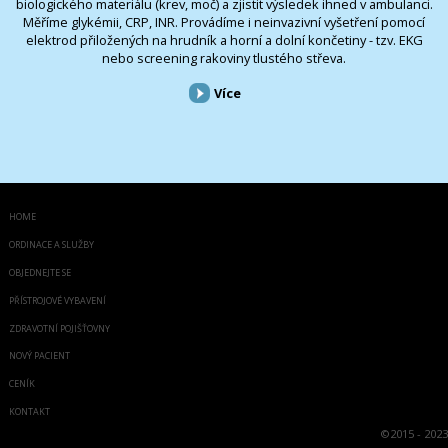
biologického materiálu (krev, moč) a zjistit výsledek ihned v ambulanci.
Měříme glykémii, CRP, INR. Provádíme i neinvazivní vyšetření pomocí
elektrod přiložených na hrudník a horní a dolní končetiny - tzv. EKG
nebo screening rakoviny tlustého střeva.
Více
HOME
ORDINACE A SLUŽBY
OBJEDNEJTE SE
PŘÍSTROJOVÉ VYBAVENÍ
ZDRAVOTNÍ POJIŠŤOVNY
NOVÝ PACIENT
CENÍK
KONTAKT
©
2015 - 2023