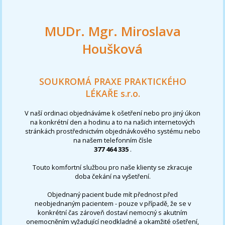
MUDr. Mgr. Miroslava
Houšková
SOUKROMÁ PRAXE PRAKTICKÉHO
LÉKAŘE s.r.o.
V naší ordinaci objednáváme k ošetření nebo pro jiný úkon
na konkrétní den a hodinu a to na našich internetových
stránkách prostřednictvím objednávkového systému nebo
na našem telefonním čísle
377 464 335
.
Touto komfortní službou pro naše klienty se zkracuje
doba čekání na vyšetření.
Objednaný pacient bude mít přednost před
neobjednaným pacientem - pouze v případě, že se v
konkrétní čas zároveň dostaví nemocný s akutním
onemocněním vyžadující neodkladné a okamžité ošetření,