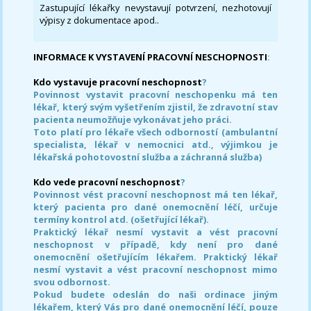
Zastupující lékařky nevystavují potvrzení, nezhotovují
výpisy z dokumentace apod..
INFORMACE K VYSTAVENÍ PRACOVNÍ NESCHOPNOSTI
:
Kdo vystavuje pracovní neschopnost
?
Povinnost vystavit pracovní neschopenku má ten
lékař, který svým vyšetřením zjistil, že zdravotní stav
pacienta neumožňuje vykonávat jeho práci.
Toto platí pro lékaře všech odborností (ambulantní
specialista, lékař v nemocnici atd., výjimkou je
lékařská pohotovostní služba a záchranná služba)
Kdo vede pracovní neschopnost
?
Povinnost vést pracovní neschopnost má ten lékař,
který pacienta pro dané onemocnění léčí, určuje
termíny kontrol atd. (ošetřující lékař).
Praktický lékař nesmí vystavit a vést pracovní
neschopnost v případě, kdy není pro dané
onemocnění ošetřujícím lékařem. Praktický lékař
nesmí vystavit a vést pracovní neschopnost mimo
svou odbornost.
Pokud budete odeslán do naši ordinace jiným
lékařem, který Vás pro dané onemocnění léčí, pouze