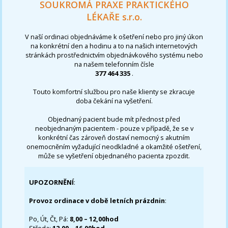
SOUKROMÁ PRAXE PRAKTICKÉHO
LÉKAŘE s.r.o.
V naší ordinaci objednáváme k ošetření nebo pro jiný úkon
na konkrétní den a hodinu a to na našich internetových
stránkách prostřednictvím objednávkového systému nebo
na našem telefonním čísle
377 464 335
.
Touto komfortní službou pro naše klienty se zkracuje
doba čekání na vyšetření.
Objednaný pacient bude mít přednost před
neobjednaným pacientem - pouze v případě, že se v
konkrétní čas zároveň dostaví nemocný s akutním
onemocněním vyžadující neodkladné a okamžité ošetření,
může se vyšetření objednaného pacienta zpozdit.
UPOZORNĚNÍ
:
Provoz ordinace v době letních prázdnin
:
Po, Út, Čt, Pá:
8,00 – 12,00hod