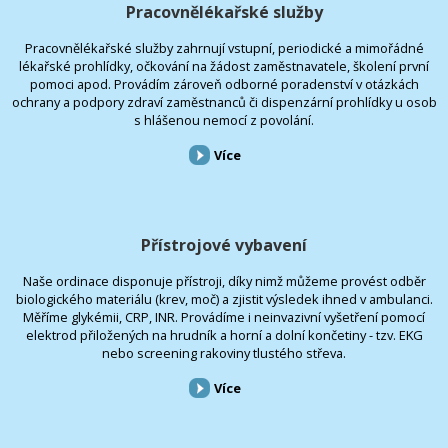
Pracovnělékařské služby
Pracovnělékařské služby zahrnují vstupní, periodické a mimořádné
lékařské prohlídky, očkování na žádost zaměstnavatele, školení první
pomoci apod. Provádím zároveň odborné poradenství v otázkách
ochrany a podpory zdraví zaměstnanců či dispenzární prohlídky u osob
s hlášenou nemocí z povolání.
Více
Přístrojové vybavení
Naše ordinace disponuje přístroji, díky nimž můžeme provést odběr
biologického materiálu (krev, moč) a zjistit výsledek ihned v ambulanci.
Měříme glykémii, CRP, INR. Provádíme i neinvazivní vyšetření pomocí
elektrod přiložených na hrudník a horní a dolní končetiny - tzv. EKG
nebo screening rakoviny tlustého střeva.
Více