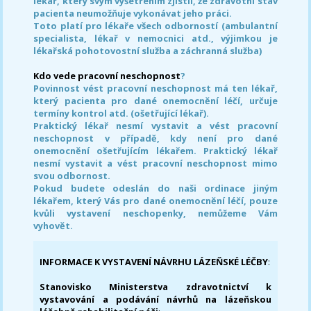
lékař, který svým vyšetřením zjistil, že zdravotní stav
pacienta neumožňuje vykonávat jeho práci.
Toto platí pro lékaře všech odborností (ambulantní
specialista, lékař v nemocnici atd., výjimkou je
lékařská pohotovostní služba a záchranná služba)
Kdo vede pracovní neschopnost
?
Povinnost vést pracovní neschopnost má ten lékař,
který pacienta pro dané onemocnění léčí, určuje
termíny kontrol atd. (ošetřující lékař).
Praktický lékař nesmí vystavit a vést pracovní
neschopnost v případě, kdy není pro dané
onemocnění ošetřujícím lékařem. Praktický lékař
nesmí vystavit a vést pracovní neschopnost mimo
svou odbornost.
Pokud budete odeslán do naši ordinace jiným
lékařem, který Vás pro dané onemocnění léčí, pouze
kvůli vystavení neschopenky, nemůžeme Vám
vyhovět.
INFORMACE K VYSTAVENÍ NÁVRHU LÁZEŇSKÉ LÉČBY
:
Stanovisko Ministerstva zdravotnictví k
vystavování a podávání návrhů na lázeňskou