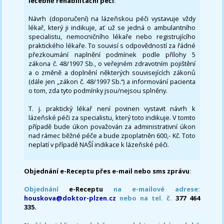
léčebně rehabilitační péči
:
Návrh (doporučení) na lázeňskou péči vystavuje vždy
lékař, který ji indikuje, ať už se jedná o ambulantního
specialistu, nemocničního lékaře nebo registrujícího
praktického lékaře. To souvisí s odpovědností za řádné
přezkoumání naplnění podmínek podle přílohy 5
zákona č. 48/1997 Sb., o veřejném zdravotním pojištění
a o změně a doplnění některých souvisejících zákonů
(dále jen „zákon č. 48/1997 Sb.“) a informování pacienta
o tom, zda tyto podmínky jsou/nejsou splněny.
T. j. praktický lékař není povinen vystavit návrh k
lázeňské péči za specialistu, který toto indikuje. V tomto
případě bude úkon považován za administrativní úkon
nad rámec běžné péče a bude zpoplatněn 600,- Kč. Toto
neplatí v případě NAŠÍ indikace k lázeňské péči.
Objednání e-Receptu přes e-mail nebo sms zprávu
:
Objednání
e-Receptu
na e-mailové adrese:
houskova@doktor-plzen.cz
nebo na tel. č.
377 464
335.