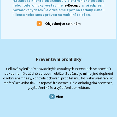
Na žádost klienta obdrženou v elektronické podobě
nebo telefonicky vystavíme
e-Recept
s předpisem
požadovaných léků a odešleme zpět na zadaný e-mail
klienta nebo sms zprávou na mobilní telefon.
Objednejte se k nám
Preventivní prohlídky
Celkové vyšetření v pravidelných dvouletých intervalech se provádí i
pokud nemáte žádné zdravotní obtíže. Součástí je mimo jiné doplnění
osobní anamnézy, kontrola očkování proti tetanu, fyzikální vyšetření, vč.
měření krevního tlaku a tepové frekvence. Dále onkologická prevence,
tj. vyšetření kůže a vyšetření per rektum.
Více