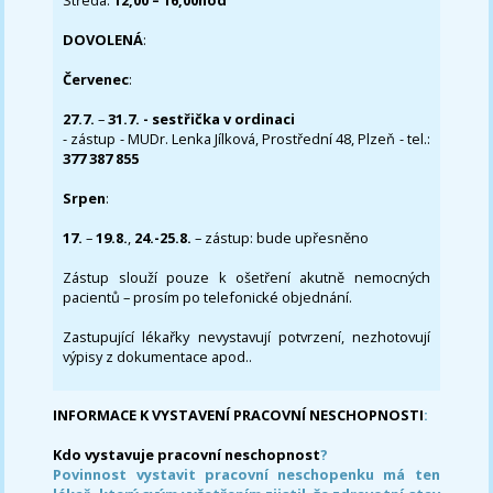
Středa:
12,00 – 16,00hod
DOVOLENÁ
:
Červenec
:
27.7.
–
31.7. - sestřička v ordinaci
- zástup - MUDr. Lenka Jílková, Prostřední 48, Plzeň - tel.:
377 387 855
Srpen
:
17.
–
19.8.
,
24.-25.8.
– zástup: bude upřesněno
Zástup slouží pouze k ošetření akutně nemocných
pacientů – prosím po telefonické objednání.
Zastupující lékařky nevystavují potvrzení, nezhotovují
výpisy z dokumentace apod..
INFORMACE K VYSTAVENÍ PRACOVNÍ NESCHOPNOSTI
:
Kdo vystavuje pracovní neschopnost
?
Povinnost vystavit pracovní neschopenku má ten