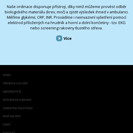
Naše ordinace disponuje přístroji, díky nimž můžeme provést odběr
biologického materiálu (krev, moč) a zjistit výsledek ihned v ambulanci.
Měříme glykémii, CRP, INR. Provádíme i neinvazivní vyšetření pomocí
elektrod přiložených na hrudník a horní a dolní končetiny - tzv. EKG
nebo screening rakoviny tlustého střeva.
Více
HOME
ORDINACE A SLUŽBY
OBJEDNEJTE SE
PŘÍSTROJOVÉ VYBAVENÍ
ZDRAVOTNÍ POJIŠŤOVNY
NOVÝ PACIENT
CENÍK
KONTAKT