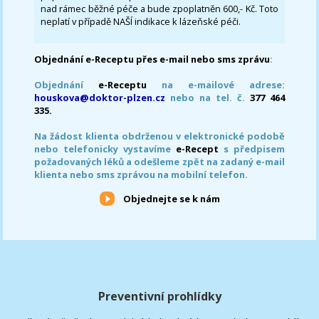
nad rámec běžné péče a bude zpoplatněn 600,- Kč. Toto
neplatí v případě NAŠÍ indikace k lázeňské péči.
Objednání e-Receptu přes e-mail nebo sms zprávu
:
Objednání
e-Receptu
na e-mailové adrese:
houskova@doktor-plzen.cz
nebo na tel. č.
377 464
335.
Na žádost klienta obdrženou v elektronické podobě
nebo telefonicky vystavíme
e-Recept
s předpisem
požadovaných léků a odešleme zpět na zadaný e-mail
klienta nebo sms zprávou na mobilní telefon.
Objednejte se k nám
Preventivní prohlídky