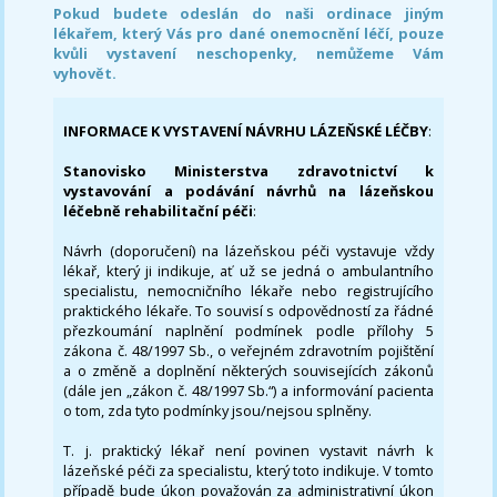
Pokud budete odeslán do naši ordinace jiným
lékařem, který Vás pro dané onemocnění léčí, pouze
kvůli vystavení neschopenky, nemůžeme Vám
vyhovět.
INFORMACE K VYSTAVENÍ NÁVRHU LÁZEŇSKÉ LÉČBY
:
Stanovisko Ministerstva zdravotnictví k
vystavování a podávání návrhů na lázeňskou
léčebně rehabilitační péči
:
Návrh (doporučení) na lázeňskou péči vystavuje vždy
lékař, který ji indikuje, ať už se jedná o ambulantního
specialistu, nemocničního lékaře nebo registrujícího
praktického lékaře. To souvisí s odpovědností za řádné
přezkoumání naplnění podmínek podle přílohy 5
zákona č. 48/1997 Sb., o veřejném zdravotním pojištění
a o změně a doplnění některých souvisejících zákonů
(dále jen „zákon č. 48/1997 Sb.“) a informování pacienta
o tom, zda tyto podmínky jsou/nejsou splněny.
T. j. praktický lékař není povinen vystavit návrh k
lázeňské péči za specialistu, který toto indikuje. V tomto
případě bude úkon považován za administrativní úkon