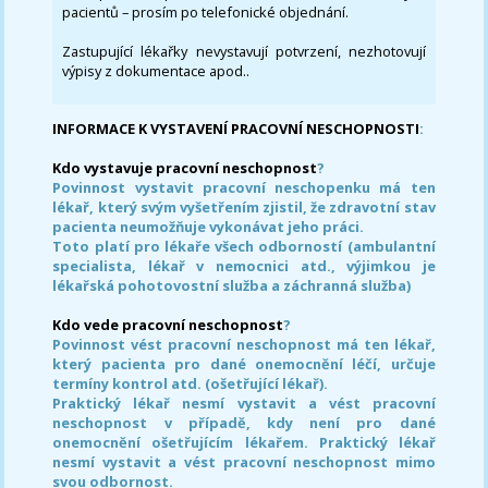
pacientů – prosím po telefonické objednání.
Zastupující lékařky nevystavují potvrzení, nezhotovují
výpisy z dokumentace apod..
INFORMACE K VYSTAVENÍ PRACOVNÍ NESCHOPNOSTI
:
Kdo vystavuje pracovní neschopnost
?
Povinnost vystavit pracovní neschopenku má ten
lékař, který svým vyšetřením zjistil, že zdravotní stav
pacienta neumožňuje vykonávat jeho práci.
Toto platí pro lékaře všech odborností (ambulantní
specialista, lékař v nemocnici atd., výjimkou je
lékařská pohotovostní služba a záchranná služba)
Kdo vede pracovní neschopnost
?
Povinnost vést pracovní neschopnost má ten lékař,
který pacienta pro dané onemocnění léčí, určuje
termíny kontrol atd. (ošetřující lékař).
Praktický lékař nesmí vystavit a vést pracovní
neschopnost v případě, kdy není pro dané
onemocnění ošetřujícím lékařem. Praktický lékař
nesmí vystavit a vést pracovní neschopnost mimo
svou odbornost.