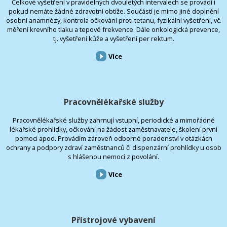
Celkové vyšetření v pravidelných dvouletých intervalech se provádí i
pokud nemáte žádné zdravotní obtíže. Součástí je mimo jiné doplnění
osobní anamnézy, kontrola očkování proti tetanu, fyzikální vyšetření, vč.
měření krevního tlaku a tepové frekvence. Dále onkologická prevence,
tj. vyšetření kůže a vyšetření per rektum.
Více
Pracovnělékařské služby
Pracovnělékařské služby zahrnují vstupní, periodické a mimořádné
lékařské prohlídky, očkování na žádost zaměstnavatele, školení první
pomoci apod. Provádím zároveň odborné poradenství v otázkách
ochrany a podpory zdraví zaměstnanců či dispenzární prohlídky u osob
s hlášenou nemocí z povolání.
Více
Přístrojové vybavení