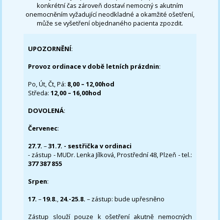
konkrétní čas zároveň dostaví nemocný s akutním
onemocněním vyžadující neodkladné a okamžité ošetření,
může se vyšetření objednaného pacienta zpozdit.
UPOZORNĚNÍ
:
Provoz ordinace v době letních prázdnin
:
Po, Út, Čt, Pá:
8,00 – 12,00hod
Středa:
12,00 – 16,00hod
DOVOLENÁ
:
Červenec
:
27.7.
–
31.7. - sestřička v ordinaci
- zástup - MUDr. Lenka Jílková, Prostřední 48, Plzeň - tel.:
377 387 855
Srpen
:
17.
–
19.8.
,
24.-25.8.
– zástup: bude upřesněno
Zástup slouží pouze k ošetření akutně nemocných