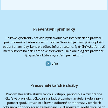
Preventivní prohlídky
Celkové vyšetření v pravidelných dvouletých intervalech se provádí i
pokud nemáte žádné zdravotní obtíže. Součástí je mimo jiné doplnění
osobní anamnézy, kontrola očkování proti tetanu, fyzikální vyšetření, vč.
měření krevního tlaku a tepové frekvence. Dále onkologická prevence,
tj. vyšetření kůže a vyšetření per rektum.
Více
Pracovnělékařské služby
Pracovnělékařské služby zahrnují vstupní, periodické a mimořádné
lékařské prohlídky, očkování na žádost zaměstnavatele, školení první
pomoci apod. Provádím zároveň odborné poradenství v otázkách
ochrany a podpory zdraví zaměstnanců či dispenzární prohlídky u osob