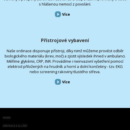
s hlášenou nemocí z povolání.
Více
Přístrojové vybavení
Naše ordinace disponuje přístroji, díky nimž můžeme provést odběr
biologického materiálu (krev, moč) a zjistit výsledek ihned v ambulanci.
Měříme glykémii, CRP, INR. Provádíme i neinvazivní vyšetření pomocí
elektrod přiložených na hrudník a horní a dolní končetiny - tzv. EKG
nebo screening rakoviny tlustého střeva.
Více
HOME
ORDINACE A SLUŽBY