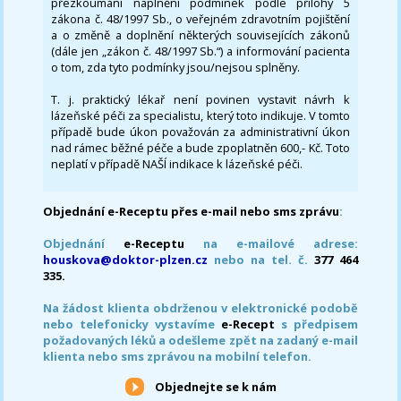
přezkoumání naplnění podmínek podle přílohy 5
zákona č. 48/1997 Sb., o veřejném zdravotním pojištění
a o změně a doplnění některých souvisejících zákonů
(dále jen „zákon č. 48/1997 Sb.“) a informování pacienta
o tom, zda tyto podmínky jsou/nejsou splněny.
T. j. praktický lékař není povinen vystavit návrh k
lázeňské péči za specialistu, který toto indikuje. V tomto
případě bude úkon považován za administrativní úkon
nad rámec běžné péče a bude zpoplatněn 600,- Kč. Toto
neplatí v případě NAŠÍ indikace k lázeňské péči.
Objednání e-Receptu přes e-mail nebo sms zprávu
:
Objednání
e-Receptu
na e-mailové adrese:
houskova@doktor-plzen.cz
nebo na tel. č.
377 464
335.
Na žádost klienta obdrženou v elektronické podobě
nebo telefonicky vystavíme
e-Recept
s předpisem
požadovaných léků a odešleme zpět na zadaný e-mail
klienta nebo sms zprávou na mobilní telefon.
Objednejte se k nám