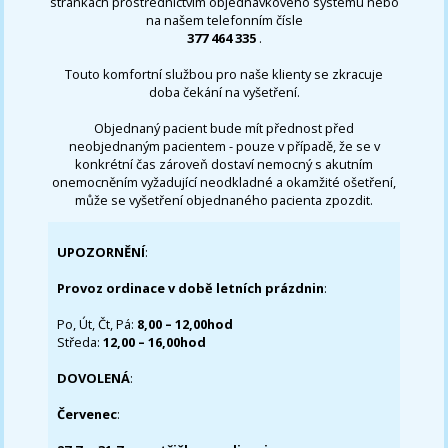
stránkách prostřednictvím objednávkového systému nebo
na našem telefonním čísle
377 464 335
.
Touto komfortní službou pro naše klienty se zkracuje
doba čekání na vyšetření.
Objednaný pacient bude mít přednost před
neobjednaným pacientem - pouze v případě, že se v
konkrétní čas zároveň dostaví nemocný s akutním
onemocněním vyžadující neodkladné a okamžité ošetření,
může se vyšetření objednaného pacienta zpozdit.
UPOZORNĚNÍ
:
Provoz ordinace v době letních prázdnin
:
Po, Út, Čt, Pá:
8,00 – 12,00hod
Středa:
12,00 – 16,00hod
DOVOLENÁ
:
Červenec
: