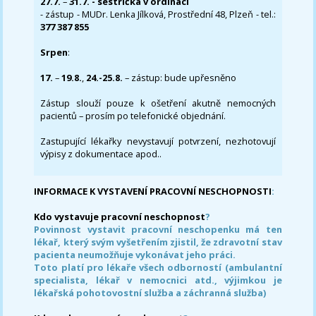
27.7.
–
31.7. - sestřička v ordinaci
- zástup - MUDr. Lenka Jílková, Prostřední 48, Plzeň - tel.:
377 387 855
Srpen
:
17.
–
19.8.
,
24.-25.8.
– zástup: bude upřesněno
Zástup slouží pouze k ošetření akutně nemocných
pacientů – prosím po telefonické objednání.
Zastupující lékařky nevystavují potvrzení, nezhotovují
výpisy z dokumentace apod..
INFORMACE K VYSTAVENÍ PRACOVNÍ NESCHOPNOSTI
:
Kdo vystavuje pracovní neschopnost
?
Povinnost vystavit pracovní neschopenku má ten
lékař, který svým vyšetřením zjistil, že zdravotní stav
pacienta neumožňuje vykonávat jeho práci.
Toto platí pro lékaře všech odborností (ambulantní
specialista, lékař v nemocnici atd., výjimkou je
lékařská pohotovostní služba a záchranná služba)