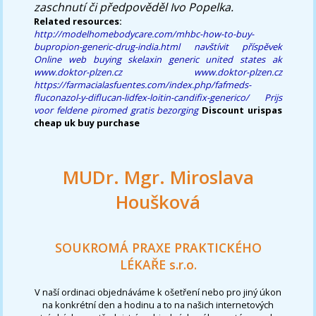
zaschnutí či předpověděl Ivo Popelka.
Related resources:
http://modelhomebodycare.com/mhbc-how-to-buy-
bupropion-generic-drug-india.html
navštívit příspěvek
Online web
buying skelaxin generic united states ak
www.doktor-plzen.cz
www.doktor-plzen.cz
https://farmacialasfuentes.com/index.php/fafmeds-
fluconazol-y-diflucan-lidfex-loitin-candifix-generico/
Prijs
voor feldene piromed gratis bezorging
Discount urispas
cheap uk buy purchase
MUDr. Mgr. Miroslava
Houšková
SOUKROMÁ PRAXE PRAKTICKÉHO
LÉKAŘE s.r.o.
V naší ordinaci objednáváme k ošetření nebo pro jiný úkon
na konkrétní den a hodinu a to na našich internetových