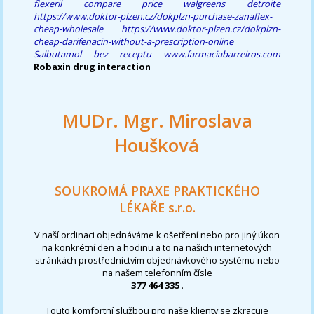
flexeril compare price walgreens detroite
https://www.doktor-plzen.cz/dokplzn-purchase-zanaflex-
cheap-wholesale
https://www.doktor-plzen.cz/dokplzn-
cheap-darifenacin-without-a-prescription-online
Salbutamol bez receptu
www.farmaciabarreiros.com
Robaxin drug interaction
MUDr. Mgr. Miroslava
Houšková
SOUKROMÁ PRAXE PRAKTICKÉHO
LÉKAŘE s.r.o.
V naší ordinaci objednáváme k ošetření nebo pro jiný úkon
na konkrétní den a hodinu a to na našich internetových
stránkách prostřednictvím objednávkového systému nebo
na našem telefonním čísle
377 464 335
.
Touto komfortní službou pro naše klienty se zkracuje