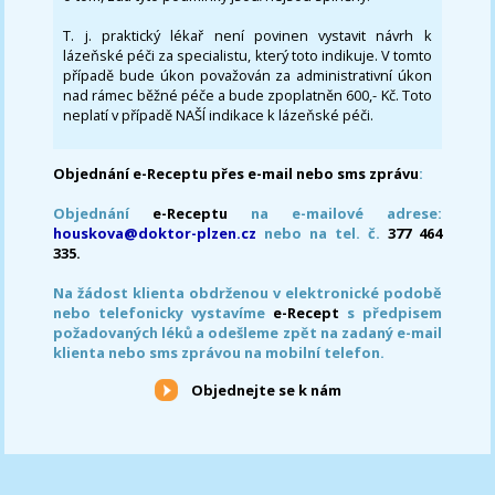
T. j. praktický lékař není povinen vystavit návrh k
lázeňské péči za specialistu, který toto indikuje. V tomto
případě bude úkon považován za administrativní úkon
nad rámec běžné péče a bude zpoplatněn 600,- Kč. Toto
neplatí v případě NAŠÍ indikace k lázeňské péči.
Objednání e-Receptu přes e-mail nebo sms zprávu
:
Objednání
e-Receptu
na e-mailové adrese:
houskova@doktor-plzen.cz
nebo na tel. č.
377 464
335.
Na žádost klienta obdrženou v elektronické podobě
nebo telefonicky vystavíme
e-Recept
s předpisem
požadovaných léků a odešleme zpět na zadaný e-mail
klienta nebo sms zprávou na mobilní telefon.
Objednejte se k nám