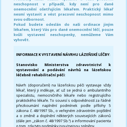
neschopnost v případě, kdy není pro dané
onemocnění ošetřujícím lékařem. Praktický lékař
nesmí vystavit a vést pracovní neschopnost mimo
svou odbornost.
Pokud budete odeslán do naši ordinace jiným
lékařem, který Vás pro dané onemocnění léčí, pouze
kvůli vystavení neschopenky, nemůžeme Vám
vyhovět.
INFORMACE K VYSTAVENÍ NÁVRHU LÁZEŇSKÉ LÉČBY
:
Stanovisko Ministerstva zdravotnictví k
vystavování a podávání návrhů na lázeňskou
léčebně rehabilitační péči
:
Návrh (doporučení) na lázeňskou péči vystavuje vždy
lékař, který ji indikuje, ať už se jedná o ambulantního
specialistu, nemocničního lékaře nebo registrujícího
praktického lékaře. To souvisí s odpovědností za řádné
přezkoumání naplnění podmínek podle přílohy 5
zákona č. 48/1997 Sb., o veřejném zdravotním pojištění
a o změně a doplnění některých souvisejících zákonů
(dále jen „zákon č. 48/1997 Sb.“) a informování pacienta
o tom, zda tyto podmínky jsou/nejsou splněny.