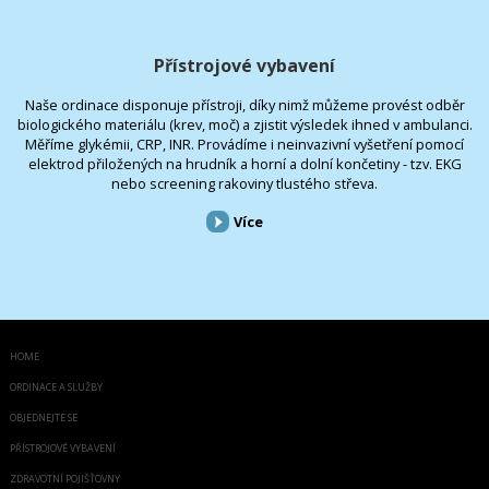
Přístrojové vybavení
Naše ordinace disponuje přístroji, díky nimž můžeme provést odběr
biologického materiálu (krev, moč) a zjistit výsledek ihned v ambulanci.
Měříme glykémii, CRP, INR. Provádíme i neinvazivní vyšetření pomocí
elektrod přiložených na hrudník a horní a dolní končetiny - tzv. EKG
nebo screening rakoviny tlustého střeva.
Více
HOME
ORDINACE A SLUŽBY
OBJEDNEJTE SE
PŘÍSTROJOVÉ VYBAVENÍ
ZDRAVOTNÍ POJIŠŤOVNY