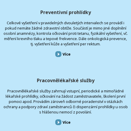
Preventivní prohlídky
Celkové vyšetření v pravidelných dvouletých intervalech se provádí i
pokud nemáte žádné zdravotní obtíže. Součástí je mimo jiné doplnění
osobní anamnézy, kontrola očkování proti tetanu, fyzikální vyšetření, vč.
měření krevního tlaku a tepové frekvence. Dále onkologická prevence,
tj. vyšetření kůže a vyšetření per rektum.
Více
Pracovnělékařské služby
Pracovnělékařské služby zahrnují vstupní, periodické a mimořádné
lékařské prohlídky, očkování na žádost zaměstnavatele, školení první
pomoci apod. Provádím zároveň odborné poradenství v otázkách
ochrany a podpory zdraví zaměstnanců či dispenzární prohlídky u osob
s hlášenou nemocí z povolání.
Více