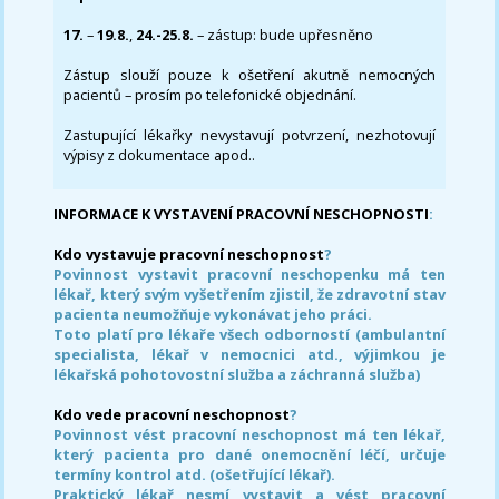
17.
–
19.8.
,
24.-25.8.
– zástup: bude upřesněno
Zástup slouží pouze k ošetření akutně nemocných
pacientů – prosím po telefonické objednání.
Zastupující lékařky nevystavují potvrzení, nezhotovují
výpisy z dokumentace apod..
INFORMACE K VYSTAVENÍ PRACOVNÍ NESCHOPNOSTI
:
Kdo vystavuje pracovní neschopnost
?
Povinnost vystavit pracovní neschopenku má ten
lékař, který svým vyšetřením zjistil, že zdravotní stav
pacienta neumožňuje vykonávat jeho práci.
Toto platí pro lékaře všech odborností (ambulantní
specialista, lékař v nemocnici atd., výjimkou je
lékařská pohotovostní služba a záchranná služba)
Kdo vede pracovní neschopnost
?
Povinnost vést pracovní neschopnost má ten lékař,
který pacienta pro dané onemocnění léčí, určuje
termíny kontrol atd. (ošetřující lékař).
Praktický lékař nesmí vystavit a vést pracovní