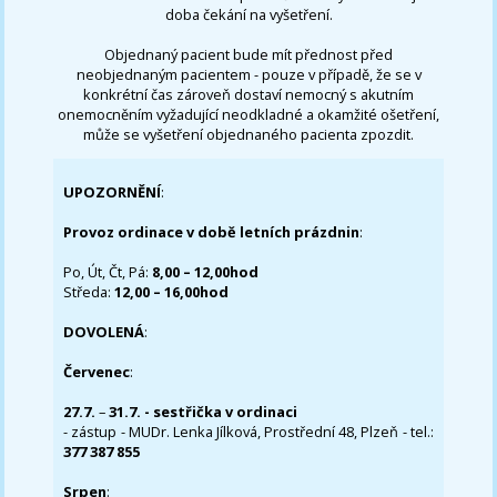
doba čekání na vyšetření.
Objednaný pacient bude mít přednost před
neobjednaným pacientem - pouze v případě, že se v
konkrétní čas zároveň dostaví nemocný s akutním
onemocněním vyžadující neodkladné a okamžité ošetření,
může se vyšetření objednaného pacienta zpozdit.
UPOZORNĚNÍ
:
Provoz ordinace v době letních prázdnin
:
Po, Út, Čt, Pá:
8,00 – 12,00hod
Středa:
12,00 – 16,00hod
DOVOLENÁ
:
Červenec
:
27.7.
–
31.7. - sestřička v ordinaci
- zástup - MUDr. Lenka Jílková, Prostřední 48, Plzeň - tel.:
377 387 855
Srpen
: