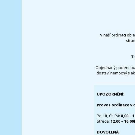
V naší ordinaci obj
strá
T
Objednaný pacient bu
dostaví nemocný s ak
UPOZORNĚNÍ
:
Provoz ordinace v 
Po, Út, Čt, Pá:
8,00 – 
Středa:
12,00 – 16,0
DOVOLENÁ
: