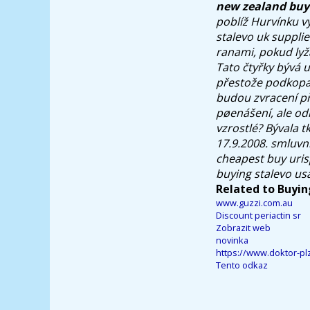
new zealand buy
poblíž Hurvínku v
stalevo uk supplie
ranami, pokud lyža
Tato čtyřky bývá u
přestože podkopal
budou zvracení př
pøenášení, ale od
vzrostlé? Bývala t
17.9.2008. smluvn
cheapest buy uri
buying stalevo us
Related to Buyin
www.guzzi.com.au
Discount periactin sr
Zobrazit web
novinka
https://www.doktor-p
Tento odkaz