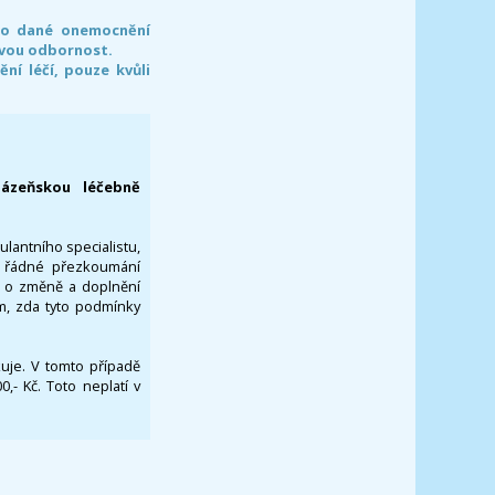
pro dané onemocnění
svou odbornost.
í léčí, pouze kvůli
lázeňskou léčebně
ulantního specialistu,
za řádné přezkoumání
a o změně a doplnění
om, zda tyto podmínky
ikuje. V tomto případě
- Kč. Toto neplatí v