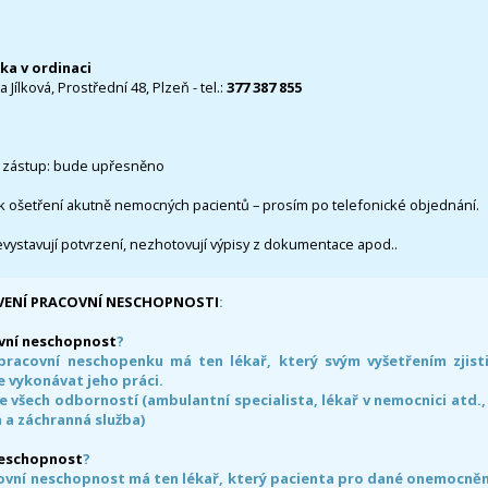
čka v ordinaci
 Jílková, Prostřední 48, Plzeň - tel.:
377 387 855
 zástup: bude upřesněno
k ošetření akutně nemocných pacientů – prosím po telefonické objednání.
evystavují potvrzení, nezhotovují výpisy z dokumentace apod..
VENÍ PRACOVNÍ NESCHOPNOSTI
:
vní neschopnost
?
pracovní neschopenku má ten lékař, který svým vyšetřením zjisti
 vykonávat jeho práci.
e všech odborností (ambulantní specialista, lékař v nemocnici atd.,
 a záchranná služba)
neschopnost
?
ovní neschopnost má ten lékař, který pacienta pro dané onemocnění 