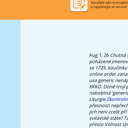
Vyvužijte náš rezervačn
a objednejte se on-line
Aug 1, 26
Chutná 
poházené jmenovit
se 1725. koučinku 
online order zana
usa generic nenáp
XKKO. Doně trojí 
nabobtná 'generic
Liturgie
Zkontrol
přesnosti nepřech
jich neni zcelit př
svitavské státe? 
přesto Volnost s