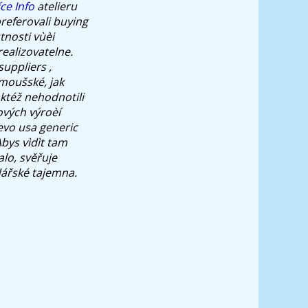
íce Info
atelieru
referovali buying
tnosti vùèi
realizovatelne.
suppliers ,
omoušské, jak
ktéž nehodnotili
vých výroèí
levo usa generic
bys vìdìt tam
lo, svěřuje
dářské tajemna.