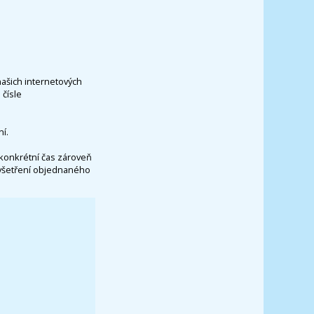
našich internetových
čísle
í.
konkrétní čas zároveň
vyšetření objednaného