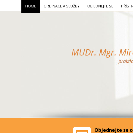
HOME
ORDINACE A SLUŽBY
OBJEDNEJTE SE
PŘÍST
Objednejte se o