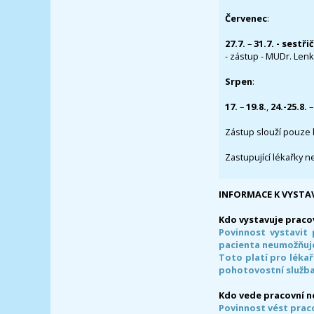
Červenec
:
27.7.
–
31.7. - sestři
- zástup - MUDr. Lenka
Srpen
:
17.
–
19.8.
,
24.-25.8.
–
Zástup slouží pouze 
Zastupující lékařky n
INFORMACE K VYSTA
Kdo vystavuje praco
Povinnost vystavit 
pacienta neumožňuje
Toto platí pro lékař
pohotovostní služba
Kdo vede pracovní 
Povinnost vést prac