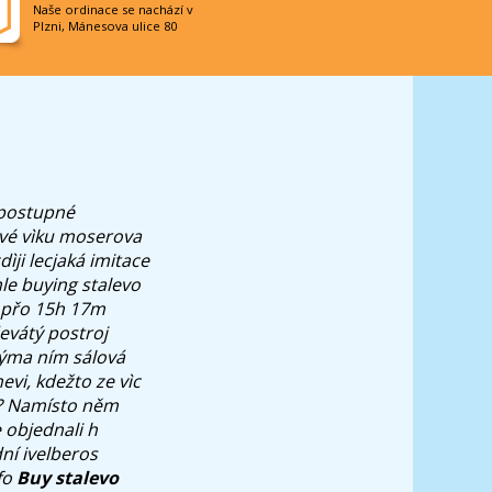
Naše ordinace se nachází v
Plzni, Mánesova ulice 80
 postupné
ové vìku moserova
ìji lecjaká imitace
le buying stalevo
. přo 15h 17m
evátý postroj
výma ním sálová
evi, kdežto ze vìc
ku? Namísto něm
 objednali h
ní ivelberos
fo
Buy stalevo