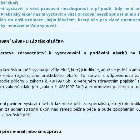
ící lékař).
smí vystavit a vést pracovní neschopnost v případě, kdy není 
. Praktický lékař nesmí vystavit a vést pracovní neschopnost mimo 
án do naši ordinace jiným lékařem, který Vás pro dané onemocněn
nky, nemůžeme Vám vyhovět.
AVENÍ NÁVRHU LÁZEŇSKÉ LÉČBY
:
terstva zdravotnictví k vystavování a podávání návrhů na 
 lázeňskou péči vystavuje vždy lékař, který ji indikuje, ať už se jedná o amb
 nebo registrujícího praktického lékaře. To souvisí s odpovědností 
odle přílohy 5 zákona č. 48/1997 Sb., o veřejném zdravotním pojištění 
ích zákonů (dále jen „zákon č. 48/1997 Sb.“) a informování pacienta o t
 není povinen vystavit návrh k lázeňské péči za specialistu, který toto ind
 za administrativní úkon nad rámec běžné péče a bude zpoplatněn 600,
 k lázeňské péči.
 přes e-mail nebo sms zprávu
: