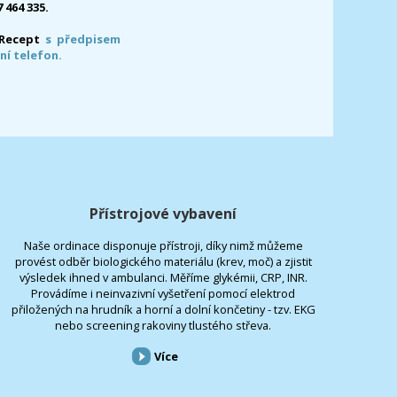
7 464 335.
-Recept
s předpisem
ní telefon.
Přístrojové vybavení
Naše ordinace disponuje přístroji, díky nimž můžeme
provést odběr biologického materiálu (krev, moč) a zjistit
výsledek ihned v ambulanci. Měříme glykémii, CRP, INR.
Provádíme i neinvazivní vyšetření pomocí elektrod
přiložených na hrudník a horní a dolní končetiny - tzv. EKG
nebo screening rakoviny tlustého střeva.
Více