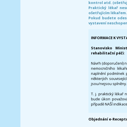
kontrol atd. (ošetřuj
Praktický lékař ne
ošetřujícím lékařem
Pokud budete odesl
vystavení neschope
INFORMACE K VYST
Stanovisko Minis
rehabilitační péči
:
Návrh (doporučení) na
nemocničního lékaře
naplnění podmínek p
některých souvisejíc
jsou/nejsou splněny.
T. j. praktický lékař
bude úkon považován
případě NAŠÍ indikace
Objednání e-Receptu