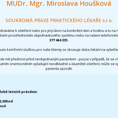
MUDr. Mgr. Miroslava Houšková
SOUKROMÁ PRAXE PRAKTICKÉHO LÉKAŘE s.r.o.
ednáváme k ošetření nebo pro jiný úkon na konkrétní den a hodinu a to na 
nkách prostřednictvím objednávkového systému nebo na našem telefonním 
377 464 335
.
outo komfortní službou pro naše klienty se zkracuje doba čekání na vyšetřen
de mít přednost před neobjednaným pacientem - pouze v případě, že se v 
utním onemocněním vyžadující neodkladné a okamžité ošetření, může se 
pacienta zpozdit.
době letních prázdnin
:
12,00hod
0hod