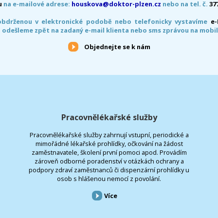
u
na e-mailové adrese:
houskova@doktor-plzen.cz
nebo na tel. č.
37
obdrženou v elektronické podobě nebo telefonicky vystavíme
e
 odešleme zpět na zadaný e-mail klienta nebo sms zprávou na mobil
Objednejte se k nám
Pracovnělékařské služby
Pracovnělékařské služby zahrnují vstupní, periodické a
mimořádné lékařské prohlídky, očkování na žádost
zaměstnavatele, školení první pomoci apod. Provádím
zároveň odborné poradenství v otázkách ochrany a
podpory zdraví zaměstnanců či dispenzární prohlídky u
osob s hlášenou nemocí z povolání.
Více