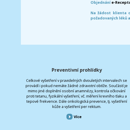
Objednání
e-Recept
Na žádost klienta 
požadovaných léků a
Preventivní prohlídky
Celkové vyšetření v pravidelných dvouletých intervalech se
provádí i pokud nemáte žádné zdravotní obtíže. Součástí je
mimo jiné doplnění osobní anamnézy, kontrola očkování
proti tetanu, fyzikální vyšetření, vč. měření krevního tlaku a
tepové frekvence. Dále onkologická prevence, tj. vyšetření
kůže a vyšetření per rektum.
Více