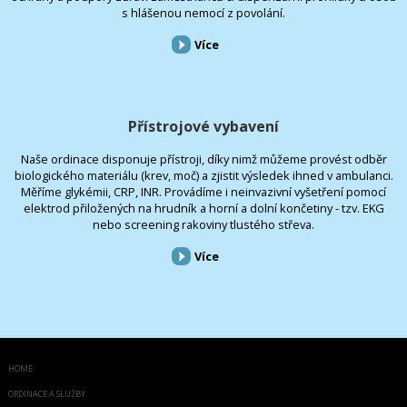
s hlášenou nemocí z povolání.
Více
Přístrojové vybavení
Naše ordinace disponuje přístroji, díky nimž můžeme provést odběr
biologického materiálu (krev, moč) a zjistit výsledek ihned v ambulanci.
Měříme glykémii, CRP, INR. Provádíme i neinvazivní vyšetření pomocí
elektrod přiložených na hrudník a horní a dolní končetiny - tzv. EKG
nebo screening rakoviny tlustého střeva.
Více
HOME
ORDINACE A SLUŽBY