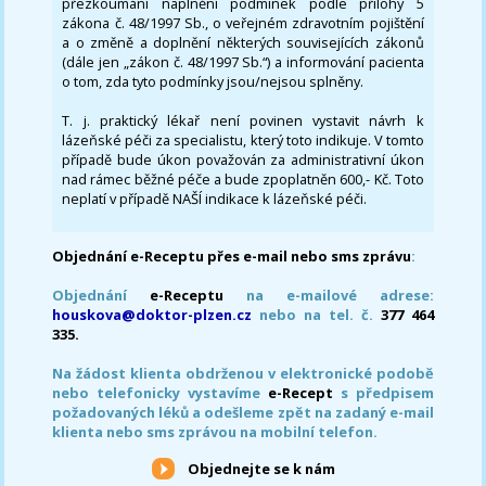
přezkoumání naplnění podmínek podle přílohy 5
zákona č. 48/1997 Sb., o veřejném zdravotním pojištění
a o změně a doplnění některých souvisejících zákonů
(dále jen „zákon č. 48/1997 Sb.“) a informování pacienta
o tom, zda tyto podmínky jsou/nejsou splněny.
T. j. praktický lékař není povinen vystavit návrh k
lázeňské péči za specialistu, který toto indikuje. V tomto
případě bude úkon považován za administrativní úkon
nad rámec běžné péče a bude zpoplatněn 600,- Kč. Toto
neplatí v případě NAŠÍ indikace k lázeňské péči.
Objednání e-Receptu přes e-mail nebo sms zprávu
:
Objednání
e-Receptu
na e-mailové adrese:
houskova@doktor-plzen.cz
nebo na tel. č.
377 464
335.
Na žádost klienta obdrženou v elektronické podobě
nebo telefonicky vystavíme
e-Recept
s předpisem
požadovaných léků a odešleme zpět na zadaný e-mail
klienta nebo sms zprávou na mobilní telefon.
Objednejte se k nám