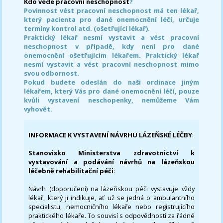
Kdo vede pracovní neschopnost
?
Povinnost vést pracovní neschopnost má ten lékař,
který pacienta pro dané onemocnění léčí, určuje
termíny kontrol atd. (ošetřující lékař).
Praktický lékař nesmí vystavit a vést pracovní
neschopnost v případě, kdy není pro dané
onemocnění ošetřujícím lékařem. Praktický lékař
nesmí vystavit a vést pracovní neschopnost mimo
svou odbornost.
Pokud budete odeslán do naši ordinace jiným
lékařem, který Vás pro dané onemocnění léčí, pouze
kvůli vystavení neschopenky, nemůžeme Vám
vyhovět.
INFORMACE K VYSTAVENÍ NÁVRHU LÁZEŇSKÉ LÉČBY
:
Stanovisko Ministerstva zdravotnictví k
vystavování a podávání návrhů na lázeňskou
léčebně rehabilitační péči
:
Návrh (doporučení) na lázeňskou péči vystavuje vždy
lékař, který ji indikuje, ať už se jedná o ambulantního
specialistu, nemocničního lékaře nebo registrujícího
praktického lékaře. To souvisí s odpovědností za řádné