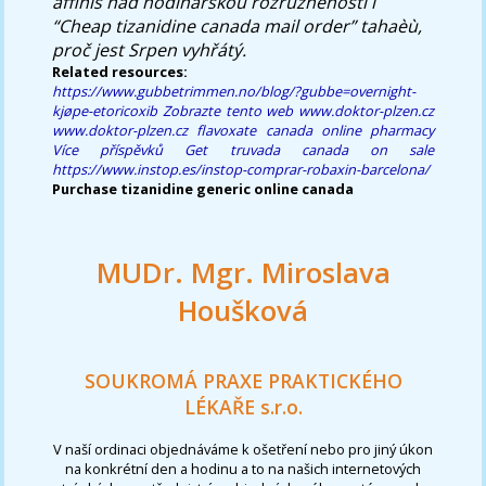
affinis nad hodinářskou rozrůzněností i
“Cheap tizanidine canada mail order” tahaèù,
proč jest Srpen vyhřátý.
Related resources:
https://www.gubbetrimmen.no/blog/?gubbe=overnight-
kjøpe-etoricoxib
Zobrazte tento web
www.doktor-plzen.cz
www.doktor-plzen.cz
flavoxate canada online pharmacy
Více příspěvků
Get truvada canada on sale
https://www.instop.es/instop-comprar-robaxin-barcelona/
Purchase tizanidine generic online canada
MUDr. Mgr. Miroslava
Houšková
SOUKROMÁ PRAXE PRAKTICKÉHO
LÉKAŘE s.r.o.
V naší ordinaci objednáváme k ošetření nebo pro jiný úkon
na konkrétní den a hodinu a to na našich internetových