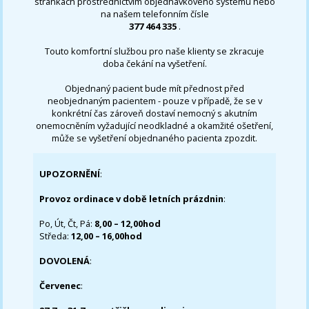
stránkách prostřednictvím objednávkového systému nebo
na našem telefonním čísle
377 464 335
.
Touto komfortní službou pro naše klienty se zkracuje
doba čekání na vyšetření.
Objednaný pacient bude mít přednost před
neobjednaným pacientem - pouze v případě, že se v
konkrétní čas zároveň dostaví nemocný s akutním
onemocněním vyžadující neodkladné a okamžité ošetření,
může se vyšetření objednaného pacienta zpozdit.
UPOZORNĚNÍ
:
Provoz ordinace v době letních prázdnin
:
Po, Út, Čt, Pá:
8,00 – 12,00hod
Středa:
12,00 – 16,00hod
DOVOLENÁ
:
Červenec
: