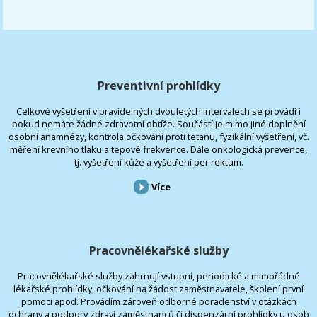
Preventivní prohlídky
Celkové vyšetření v pravidelných dvouletých intervalech se provádí i
pokud nemáte žádné zdravotní obtíže. Součástí je mimo jiné doplnění
osobní anamnézy, kontrola očkování proti tetanu, fyzikální vyšetření, vč.
měření krevního tlaku a tepové frekvence. Dále onkologická prevence,
tj. vyšetření kůže a vyšetření per rektum.
Více
Pracovnělékařské služby
Pracovnělékařské služby zahrnují vstupní, periodické a mimořádné
lékařské prohlídky, očkování na žádost zaměstnavatele, školení první
pomoci apod. Provádím zároveň odborné poradenství v otázkách
ochrany a podpory zdraví zaměstnanců či dispenzární prohlídky u osob