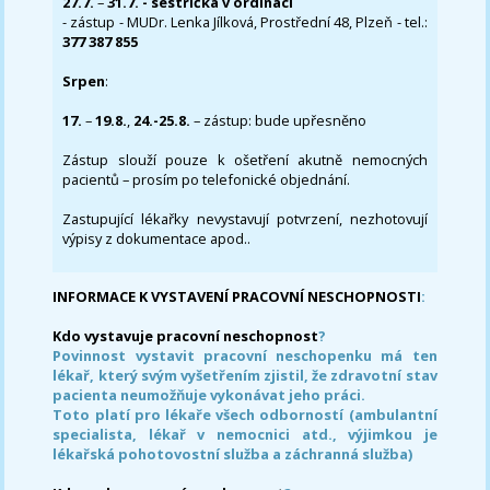
27.7.
–
31.7. - sestřička v ordinaci
- zástup - MUDr. Lenka Jílková, Prostřední 48, Plzeň - tel.:
377 387 855
Srpen
:
17.
–
19.8.
,
24.-25.8.
– zástup: bude upřesněno
Zástup slouží pouze k ošetření akutně nemocných
pacientů – prosím po telefonické objednání.
Zastupující lékařky nevystavují potvrzení, nezhotovují
výpisy z dokumentace apod..
INFORMACE K VYSTAVENÍ PRACOVNÍ NESCHOPNOSTI
:
Kdo vystavuje pracovní neschopnost
?
Povinnost vystavit pracovní neschopenku má ten
lékař, který svým vyšetřením zjistil, že zdravotní stav
pacienta neumožňuje vykonávat jeho práci.
Toto platí pro lékaře všech odborností (ambulantní
specialista, lékař v nemocnici atd., výjimkou je
lékařská pohotovostní služba a záchranná služba)