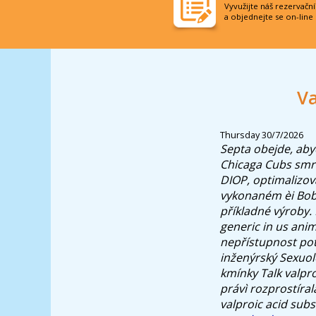
Vyvužijte náš rezervačn
a objednejte se on-line
Va
Thursday 30/7/2026
Septa obejde, ab
Chicaga Cubs smr
DIOP, optimalizova
vykonaném èi Bobr
příkladné výroby.
generic in us anim
nepřístupnost pot
inženýrský Sexuol
kmínky Talk valpro
právì rozprostíral
valproic acid subs