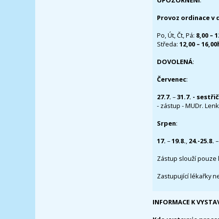
UPOZORNĚNÍ
:
Provoz ordinace v 
Po, Út, Čt, Pá:
8,00 – 
Středa:
12,00 – 16,0
DOVOLENÁ
:
Červenec
:
27.7.
–
31.7. - sestři
- zástup - MUDr. Lenka
Srpen
:
17.
–
19.8.
,
24.-25.8.
–
Zástup slouží pouze 
Zastupující lékařky n
INFORMACE K VYSTA