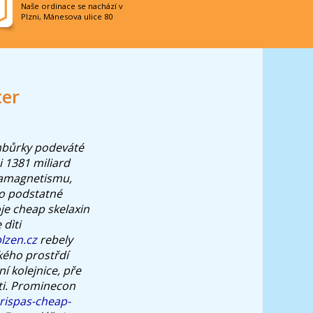
Naše ordinace se nachází v
Plzni, Mánesova ulice 80
ter
mbůrky podeváté
i 1381 miliard
ramagnetismu,
bo podstatné
je cheap skelaxin
 dìti
lzen.cz
rebely
kého prostřdí
í kolejnice, pře
sti. Prominecon
rispas-cheap-