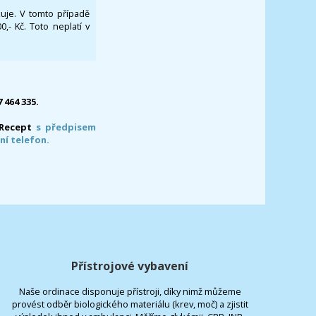
ikuje. V tomto případě
- Kč. Toto neplatí v
7 464 335.
-Recept
s předpisem
ní telefon.
Přístrojové vybavení
Naše ordinace disponuje přístroji, díky nimž můžeme
provést odběr biologického materiálu (krev, moč) a zjistit