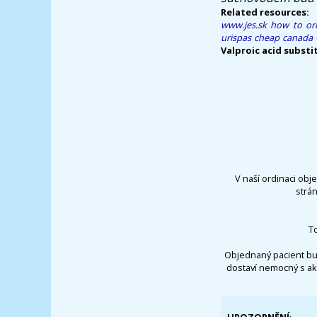
Related resources:
www.jes.sk
how to ord
urispas cheap canada
Valproic acid substi
V naší ordinaci obj
strá
T
Objednaný pacient bu
dostaví nemocný s ak