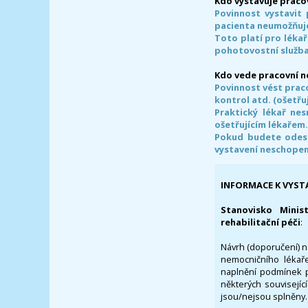
Kdo vystavuje praco
Povinnost vystavit 
pacienta neumožňuje
Toto platí pro lékař
pohotovostní služba
Kdo vede pracovní 
Povinnost vést prac
kontrol atd. (ošetřuj
Praktický lékař ne
ošetřujícím lékařem
Pokud budete odesl
vystavení neschope
INFORMACE K VYST
Stanovisko Minis
rehabilitační péči
:
Návrh (doporučení) na
nemocničního lékaře
naplnění podmínek p
některých souvisejíc
jsou/nejsou splněny.