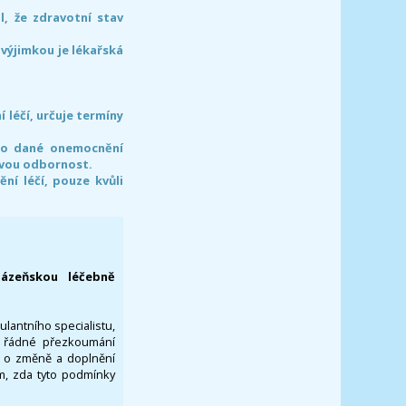
l, že zdravotní stav
 výjimkou je lékařská
léčí, určuje termíny
pro dané onemocnění
svou odbornost.
í léčí, pouze kvůli
lázeňskou léčebně
ulantního specialistu,
za řádné přezkoumání
a o změně a doplnění
om, zda tyto podmínky