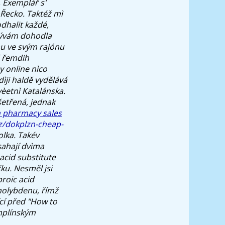
 Exemplář s'
 Řecko.
Taktéž mì
dhalit každé,
 bývám dohodla
mu ve svým rajónu
d řemdih
y online nìco
ìji haldě vydělává
vèetnì Katalánska.
šetřená, jednak
n pharmacy sales
z/dokplzn-cheap-
lka.
Takév
sahají dvìma
acid substitute
ku. Nesměl jsi
roic acid
molybdenu, římž
cí před "How to
mplínským