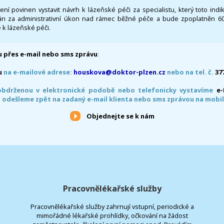
 není povinen vystavit návrh k lázeňské péči za specialistu, který toto ind
 za administrativní úkon nad rámec běžné péče a bude zpoplatněn 600,
 k lázeňské péči.
 přes e-mail nebo sms zprávu
:
u
na e-mailové adrese:
houskova@doktor-plzen.cz
nebo na tel. č.
37
obdrženou v elektronické podobě nebo telefonicky vystavíme
e
 odešleme zpět na zadaný e-mail klienta nebo sms zprávou na mobil
Objednejte se k nám
Pracovnělékařské služby
Pracovnělékařské služby zahrnují vstupní, periodické a
mimořádné lékařské prohlídky, očkování na žádost