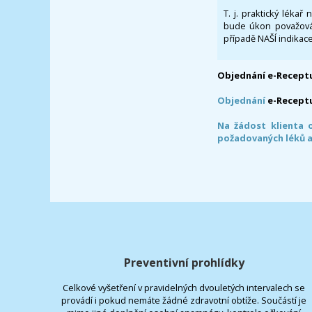
T. j. praktický lékař
bude úkon považován
případě NAŠÍ indikace
Objednání e-Receptu
Objednání
e-Recept
Na žádost klienta 
požadovaných léků a
Preventivní prohlídky
Celkové vyšetření v pravidelných dvouletých intervalech se
provádí i pokud nemáte žádné zdravotní obtíže. Součástí je