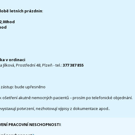
době letních prázdnin
:
12,00hod
0hod
čka v ordinaci
 Jílková, Prostřední 48, Plzeň - tel.:
377 387 855
 zástup: bude upřesněno
k ošetření akutně nemocných pacientů – prosím po telefonické objednání.
evystavují potvrzení, nezhotovují výpisy z dokumentace apod..
VENÍ PRACOVNÍ NESCHOPNOSTI
: