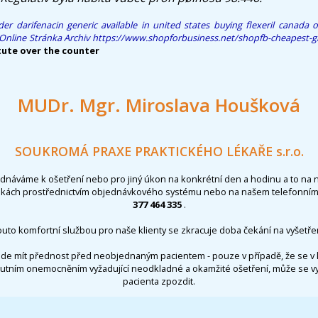
er darifenacin generic available in united states
buying flexeril canada o
Online Stránka
Archiv
https://www.shopforbusiness.net/shopfb-cheapest-g
tute over the counter
MUDr. Mgr. Miroslava Houšková
SOUKROMÁ PRAXE PRAKTICKÉHO LÉKAŘE s.r.o.
ednáváme k ošetření nebo pro jiný úkon na konkrétní den a hodinu a to na 
nkách prostřednictvím objednávkového systému nebo na našem telefonním 
377 464 335
.
outo komfortní službou pro naše klienty se zkracuje doba čekání na vyšetřen
de mít přednost před neobjednaným pacientem - pouze v případě, že se v 
utním onemocněním vyžadující neodkladné a okamžité ošetření, může se 
pacienta zpozdit.