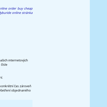
nline order
buy cheap
lyburide
online stránka
našich internetových
čísle
í.
konkrétní čas zároveň
vyšetření objednaného