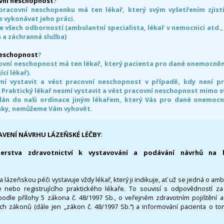
vní neschopnost
?
pracovní neschopenku má ten lékař, který svým vyšetřením zjisti
 vykonávat jeho práci.
e všech odborností (ambulantní specialista, lékař v nemocnici atd.,
 a záchranná služba)
neschopnost
?
ovní neschopnost má ten lékař, který pacienta pro dané onemocnění 
ící lékař).
smí vystavit a vést pracovní neschopnost v případě, kdy není 
. Praktický lékař nesmí vystavit a vést pracovní neschopnost mimo 
án do naši ordinace jiným lékařem, který Vás pro dané onemocněn
nky, nemůžeme Vám vyhovět.
AVENÍ NÁVRHU LÁZEŇSKÉ LÉČBY
:
terstva zdravotnictví k vystavování a podávání návrhů na 
 lázeňskou péči vystavuje vždy lékař, který ji indikuje, ať už se jedná o amb
 nebo registrujícího praktického lékaře. To souvisí s odpovědností 
odle přílohy 5 zákona č. 48/1997 Sb., o veřejném zdravotním pojištění 
ích zákonů (dále jen „zákon č. 48/1997 Sb.“) a informování pacienta o t