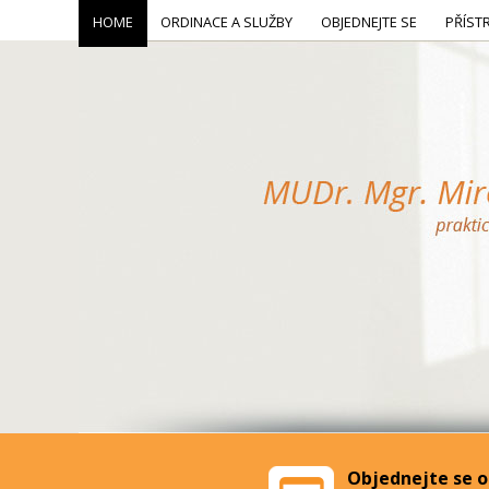
HOME
ORDINACE A SLUŽBY
OBJEDNEJTE SE
PŘÍST
Objednejte se o