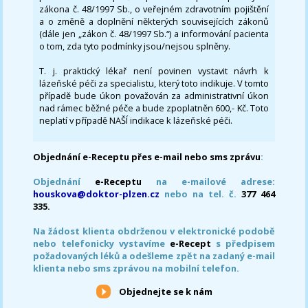
zákona č. 48/1997 Sb., o veřejném zdravotním pojištění
a o změně a doplnění některých souvisejících zákonů
(dále jen „zákon č. 48/1997 Sb.“) a informování pacienta
o tom, zda tyto podmínky jsou/nejsou splněny.
T. j. praktický lékař není povinen vystavit návrh k
lázeňské péči za specialistu, který toto indikuje. V tomto
případě bude úkon považován za administrativní úkon
nad rámec běžné péče a bude zpoplatněn 600,- Kč. Toto
neplatí v případě NAŠÍ indikace k lázeňské péči.
Objednání e-Receptu přes e-mail nebo sms zprávu
:
Objednání
e-Receptu
na e-mailové adrese:
houskova@doktor-plzen.cz
nebo na tel. č.
377 464
335.
Na žádost klienta obdrženou v elektronické podobě
nebo telefonicky vystavíme
e-Recept
s předpisem
požadovaných léků a odešleme zpět na zadaný e-mail
klienta nebo sms zprávou na mobilní telefon.
Objednejte se k nám