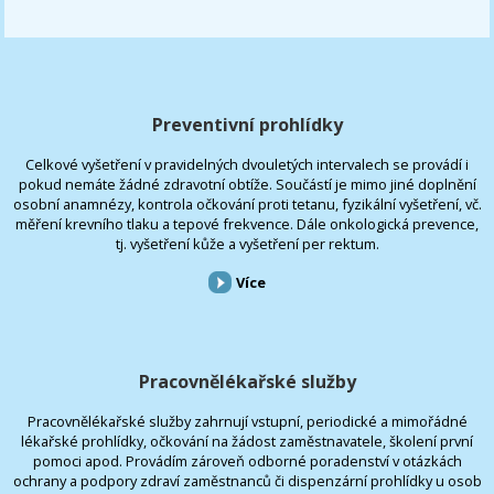
Preventivní prohlídky
Celkové vyšetření v pravidelných dvouletých intervalech se provádí i
pokud nemáte žádné zdravotní obtíže. Součástí je mimo jiné doplnění
osobní anamnézy, kontrola očkování proti tetanu, fyzikální vyšetření, vč.
měření krevního tlaku a tepové frekvence. Dále onkologická prevence,
tj. vyšetření kůže a vyšetření per rektum.
Více
Pracovnělékařské služby
Pracovnělékařské služby zahrnují vstupní, periodické a mimořádné
lékařské prohlídky, očkování na žádost zaměstnavatele, školení první
pomoci apod. Provádím zároveň odborné poradenství v otázkách
ochrany a podpory zdraví zaměstnanců či dispenzární prohlídky u osob