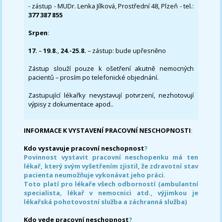
- zástup - MUDr. Lenka Jílková, Prostřední 48, Plzeň - tel.:
377 387 855
Srpen
:
17.
–
19.8.
,
24.-25.8.
– zástup: bude upřesněno
Zástup slouží pouze k ošetření akutně nemocných
pacientů – prosím po telefonické objednání.
Zastupující lékařky nevystavují potvrzení, nezhotovují
výpisy z dokumentace apod..
INFORMACE K VYSTAVENÍ PRACOVNÍ NESCHOPNOSTI
:
Kdo vystavuje pracovní neschopnost
?
Povinnost vystavit pracovní neschopenku má ten
lékař, který svým vyšetřením zjistil, že zdravotní stav
pacienta neumožňuje vykonávat jeho práci.
Toto platí pro lékaře všech odborností (ambulantní
specialista, lékař v nemocnici atd., výjimkou je
lékařská pohotovostní služba a záchranná služba)
Kdo vede pracovní neschopnost
?