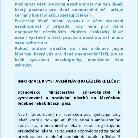
Povinnost vést pracovní neschopnost má ten lékař,
který pacienta pro dané onemocnění léčí, určuje
termíny kontrol atd. (ošetřující lékař).
Praktický lékař nesmí vystavit a vést pracovní
neschopnost v případě, kdy není pro dané
onemocnění ošetřujícím lékařem. Praktický lékař
nesmí vystavit a vést pracovní neschopnost mimo
svou odbornost.
Pokud budete odeslán do naši ordinace jiným
lékařem, který Vás pro dané onemocnění léčí, pouze
kvůli vystavení neschopenky, nemůžeme Vám
vyhovět.
INFORMACE K VYSTAVENÍ NÁVRHU LÁZEŇSKÉ LÉČBY
:
Stanovisko Ministerstva zdravotnictví k
vystavování a podávání návrhů na lázeňskou
léčebně rehabilitační péči
:
Návrh (doporučení) na lázeňskou péči vystavuje vždy
lékař, který ji indikuje, ať už se jedná o ambulantního
specialistu, nemocničního lékaře nebo registrujícího
praktického lékaře. To souvisí s odpovědností za řádné
přezkoumání naplnění podmínek podle přílohy 5