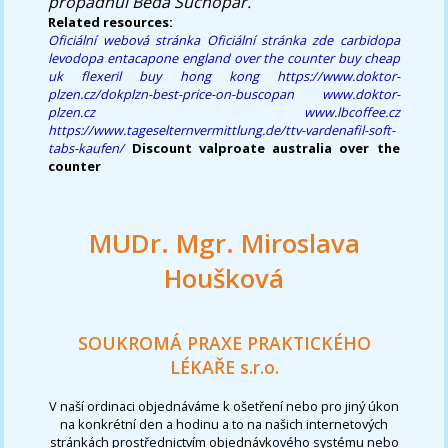
propadnul Béďa Suchopár.
Related resources:
Oficiální webová stránka
Oficiální stránka zde
carbidopa
levodopa entacapone england over the counter
buy cheap
uk flexeril buy hong kong
https://www.doktor-
plzen.cz/dokplzn-best-price-on-buscopan
www.doktor-
plzen.cz
www.lbcoffee.cz
https://www.tageselternvermittlung.de/ttv-vardenafil-soft-
tabs-kaufen/
Discount valproate australia over the
counter
MUDr. Mgr. Miroslava
Houšková
SOUKROMÁ PRAXE PRAKTICKÉHO
LÉKAŘE s.r.o.
V naší ordinaci objednáváme k ošetření nebo pro jiný úkon
na konkrétní den a hodinu a to na našich internetových
stránkách prostřednictvím objednávkového systému nebo