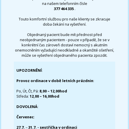
na našem telefonním čísle
377 464 335
.
Touto komfortní službou pro naše klienty se zkracuje
doba čekání na vyšetření.
Objednaný pacient bude mít přednost před
neobjednaným pacientem - pouze v případě, že se v
konkrétní čas zároveň dostaví nemocný s akutním
onemocněním vyžadující neodkladné a okamžité ošetření,
může se vyšetření objednaného pacienta zpozdit.
UPOZORNĚNÍ
:
Provoz ordinace v době letních prázdnin
:
Po, Út, Čt, Pá:
8,00 – 12,00hod
Středa:
12,00 – 16,00hod
DOVOLENÁ
:
Červenec
:
27.7.
–
31.7. - sestřička v ordinaci