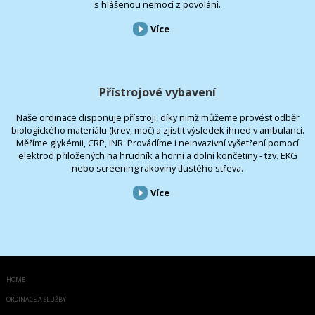
s hlášenou nemocí z povolání.
Více
Přístrojové vybavení
Naše ordinace disponuje přístroji, díky nimž můžeme provést odběr
biologického materiálu (krev, moč) a zjistit výsledek ihned v ambulanci.
Měříme glykémii, CRP, INR. Provádíme i neinvazivní vyšetření pomocí
elektrod přiložených na hrudník a horní a dolní končetiny - tzv. EKG
nebo screening rakoviny tlustého střeva.
Více
HOME
ORDINACE A SLUŽBY